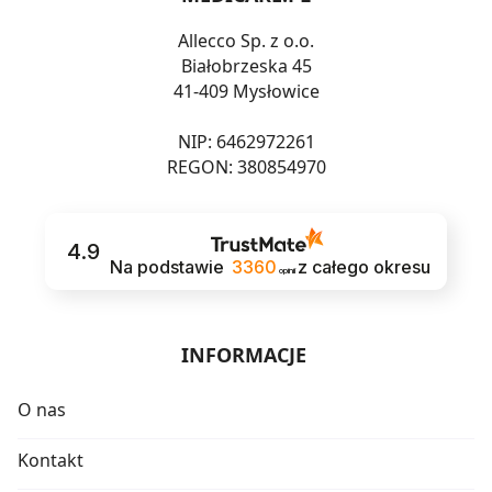
Allecco Sp. z o.o.
Białobrzeska 45
41-409 Mysłowice
NIP: 6462972261
REGON: 380854970
4.9
Na podstawie
3360
z całego okresu
opinii
INFORMACJE
O nas
Kontakt