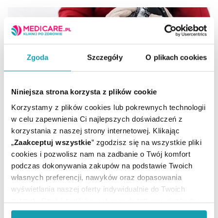
Zgoda
Szczegóły
O plikach cookies
Niniejsza strona korzysta z plików cookie
Korzystamy z plików cookies lub pokrewnych technologii
w celu zapewnienia Ci najlepszych doświadczeń z
Zimowe kontuzje: jak im zaradzić
korzystania z naszej strony internetowej. Klikając
„
Zaakceptuj wszystkie
” zgodzisz się na wszystkie pliki
Na śniegu często dochodzi do złamań, zwichnięć i
cookies i pozwolisz nam na zadbanie o Twój komfort
innych urazów. Jak im zapobiec? O czym warto pamiętać
podczas dokonywania zakupów na podstawie Twoich
przed wyjściem na stok lub lodowisko – podpowiada
własnych preferencji, nawyków oraz dopasowania
ekspert alleco.pl.
wyświetlania naszej oferty indywidualnie do Twoich
potrzeb. Część z plików jest nam dodatkowo niezbędna
do prawidłowego działania Portalu oraz jego
CZYTAJ DALEJ