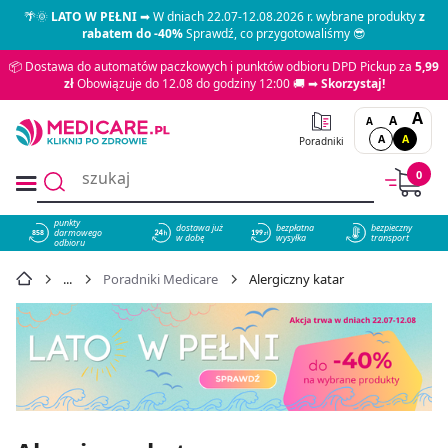
🌴🌞
LATO W PEŁNI
➡ W dniach 22.07-12.08.2026 r. wybrane produkty
z
rabatem do -40%
Sprawdź, co przygotowaliśmy 😎
📦 Dostawa do automatów paczkowych i punktów odbioru DPD Pickup za
5,99
zł
Obowiązuje do 12.08 do godziny 12:00 🚚 ➡
Skorzystaj!
A
A
A
A
A
Poradniki
0
punkty
dostawa już
bezpłatna
bezpieczny
darmowego
858
w dobę
wysyłka
transport
odbioru
Poradniki Medicare
Alergiczny katar