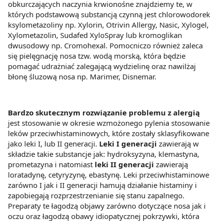
obkurczających naczynia krwionośne znajdziemy te, w
których podstawową substancją czynną jest chlorowodorek
ksylometazoliny np. Xylorin, Otrivin Allergy, Nasic, Xylogel,
Xylometazolin, Sudafed XyloSpray lub kromoglikan
dwusodowy np. Cromohexal. Pomocniczo również zaleca
się pielęgnację nosa tzw. wodą morską, która będzie
pomagać udrażniać zalegającą wydzielinę oraz nawilżaj
błonę śluzową nosa np. Marimer, Disnemar.
Bardzo skutecznym rozwiązanie problemu z alergią
jest stosowanie w okresie wzmożonego pylenia stosowanie
leków przeciwhistaminowych, które zostały sklasyfikowane
jako leki I, lub II generacji.
Leki I generacji
zawierają w
składzie takie substancje jak: hydroksyzyna, klemastyna,
prometazyna i natomiast
leki II generacji
zawierają
loratadynę, cetyryzynę, ebastynę. Leki przeciwhistaminowe
zarówno I jak i II generacji hamują działanie histaminy i
zapobiegają rozprzestrzenianie się stanu zapalnego.
Preparaty te łagodzą objawy zarówno dotyczące nosa jak i
oczu oraz łagodzą obawy idiopatycznej pokrzywki, która