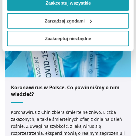
Zaakceptuj wszystkie
funkcjonalności. W zależności od funkcji, dane o tym jak
korzystasz z naszej witryny będą również przekazywane
do naszych Partnerów marketingowych i analitycznych.
Zarządzaj zgodami
Jeżeli chcesz dostosować swoją zgodę i wybrać tylko
Zaakceptuj niezbędne
niektóre dodatkowe funkcje, z którymi wiąże się
zbieranie danych o Twojej aktywności dokonaj
preferowanych przez Ciebie wyborów i kliknij „
Zarządzaj
zgodami
”.
Możesz również kliknąć „
Zaakceptuj niezbędne
”, co
będzie oznaczało, że nie wyrażasz zgody na
Koronawirus w Polsce. Co powinniśmy o nim
pozyskiwanie od Ciebie danych, które nie są niezbędne
wiedzieć?
dla funkcjonowania Strony. Będzie się to jednak wiązało
z brakiem dostępu do wszystkich funkcjonalności
Koronawirus z Chin zbiera śmiertelne żniwo. Liczba
Strony.
zakażonych, a także śmiertelnych ofiar, z dnia na dzień
rośnie. Z uwagi na szybkość, z jaką wirus się
rozprzestrzenia, eksperci mówią o realnym zagrożeniu i