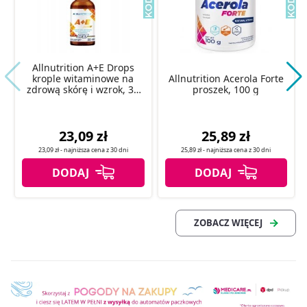
Allnutrition A+E Drops
krople witaminowe na
Allnutrition Acerola Forte
zdrową skórę i wzrok, 30
proszek, 100 g
ml
23,09 zł
25,89 zł
23,09 zł
- najniższa cena z
30 dni
25,89 zł
- najniższa cena z
30 dni