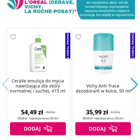
CeraVe emulsja do mycia
nawilżająca dla skóry
Vichy Anti-Trace
normalnej i suchej, 473 ml
dezodorant w kulce, 50 ml
54,49 zł
35,99 zł
78,99 zł
57,99 zł
58,49 zł
- najniższa cena z
30 dni
38,99 zł
- najniższa cena z
30 dni