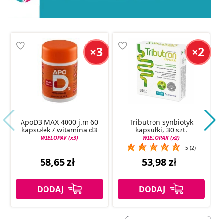
×3
×2
ApoD3 MAX 4000 j.m 60
Tributron synbiotyk
kapsułek / witamina d3
kapsułki, 30 szt.
WIELOPAK (x3)
WIELOPAK (x2)
5 (2)
58,65 zł
53,98 zł