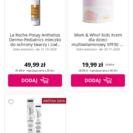
pozyskiwanie od Ciebie danych, które nie są niezbędne
dla funkcjonowania Strony. Będzie się to jednak wiązało
z brakiem dostępu do wszystkich funkcjonalności
Strony.
La Roche-Posay Anthelios
Mom & Who? Kids Krem
Dermo-Pediatrics mleczko
dla dzieci
do ochrony twarzy i ciała
multiwitaminowy SPF30 50
SPF50, 50 ml
ml
Data ważności: dw 31.10.2026
Data ważności: dw 30.11.2026
49,99 zł
19,99 zł
29,89 zł
81,49 zł
- najniższa cena z
30 dni
26,09 zł
- najniższa cena z
30 dni