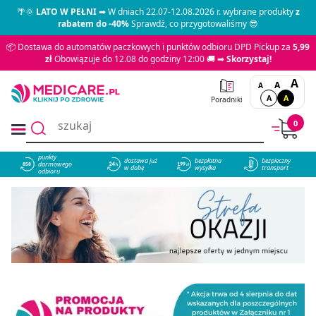
🌴🌞
LATO W PEŁNI
➡ W dniach 22.07-12.08.2026 r. wybrane produkty
z
rabatem do -40%
Sprawdź, co przygotowaliśmy 😎
📦 Dostawa do automatów paczkowych i punktów odbioru DPD Pickup za
5,99
zł
Obowiązuje do 12.08 do godziny 12:00 🚚 ➡
Skorzystaj!
A
A
A
A
A
Poradniki
0
punkty
dostawa już
bezpłatna
bezpieczny
darmowego
858
w dobę
wysyłka
transport
odbioru