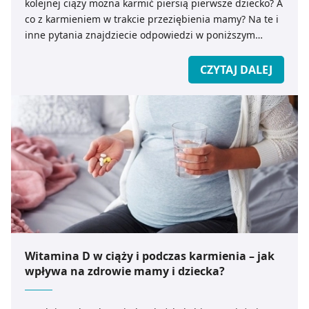
kolejnej ciąży można karmić piersią pierwsze dziecko? A
dla funkcjonowania Strony. Będzie się to jednak wiązało
co z karmieniem w trakcie przeziębienia mamy? Na te i
z brakiem dostępu do wszystkich funkcjonalności
inne pytania znajdziecie odpowiedzi w poniższym
Strony.
poradniku medicare.pl.
CZYTAJ DALEJ
Witamina D w ciąży i podczas karmienia – jak
wpływa na zdrowie mamy i dziecka?