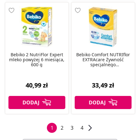
Bebiko 2 NutriFlor Expert
Bebiko Comfort NUTRIflor
mleko powyżej 6 miesiąca,
EXTRAcare Żywność
600 g
specjalnego
przeznaczenia dla
niemowląt od urodzenia
350 g
40,99 zł
33,49 zł
1
2
3
4