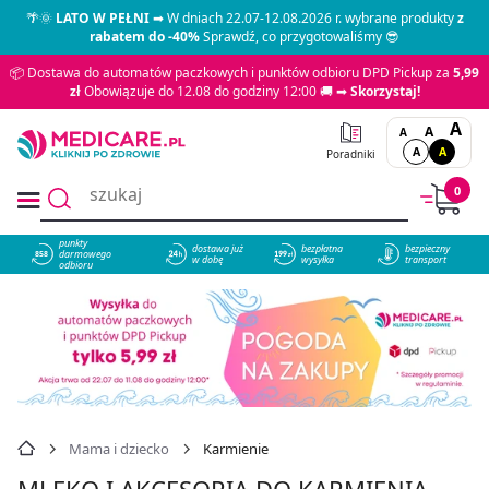
🌴🌞
LATO W PEŁNI
➡ W dniach 22.07-12.08.2026 r. wybrane produkty
z
rabatem do -40%
Sprawdź, co przygotowaliśmy 😎
📦 Dostawa do automatów paczkowych i punktów odbioru DPD Pickup za
5,99
zł
Obowiązuje do 12.08 do godziny 12:00 🚚 ➡
Skorzystaj!
A
A
A
A
A
Poradniki
0
punkty
dostawa już
bezpłatna
bezpieczny
darmowego
858
w dobę
wysyłka
transport
odbioru
Mama i dziecko
Karmienie
MLEKO I AKCESORIA DO KARMIENIA