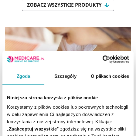
ZOBACZ WSZYSTKIE PRODUKTY
Zgoda
Szczegóły
O plikach cookies
Karmienie piersią i problemy z laktacją
Niniejsza strona korzysta z plików cookie
Korzystamy z plików cookies lub pokrewnych technologii
w celu zapewnienia Ci najlepszych doświadczeń z
Młode mamy często napotykają na trudności podczas
korzystania z naszej strony internetowej. Klikając
karmienia piersią, co niekiedy skutkuje tym, że
„
Zaakceptuj wszystkie
” zgodzisz się na wszystkie pliki
przestawiają swoje maluchy na mleko modyfikowane.