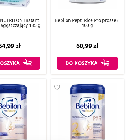
NUTRITON Instant
Bebilon Pepti Rice Pro proszek,
zagęszczający 135 g
400 g
54,99 zł
60,99 zł
KOSZYKA
DO KOSZYKA