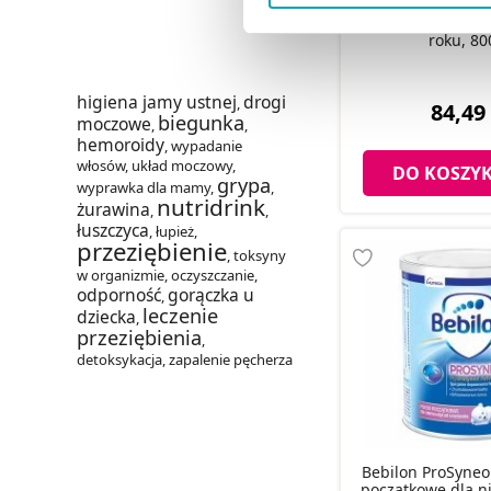
Bebilon Profutura
Możesz również kliknąć „
Zaa
formuła na bazie
roku, 80
Ciebie danych, które nie są 
wszystkich funkcjonalności 
higiena jamy ustnej
drogi
,
84,49 
biegunka
moczowe
,
,
hemoroidy
,
wypadanie
włosów
,
układ moczowy
,
DO KOSZY
grypa
wyprawka dla mamy
,
,
nutridrink
żurawina
,
,
łuszczyca
,
łupież
,
przeziębienie
,
toksyny
w organizmie
,
oczyszczanie
,
odporność
gorączka u
,
leczenie
dziecka
,
przeziębienia
,
detoksykacja
,
zapalenie pęcherza
Bebilon ProSyneo
początkowe dla n