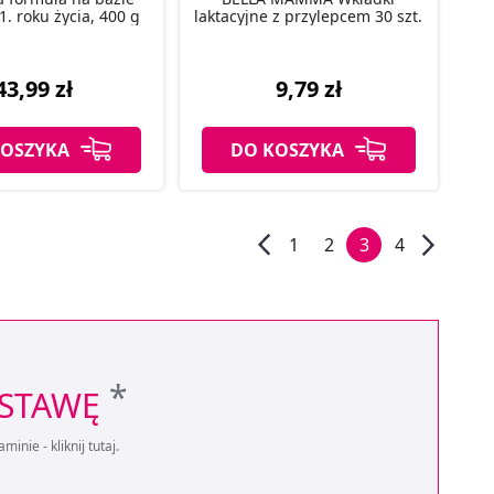
1. roku życia, 400 g
laktacyjne z przylepcem 30 szt.
43,99 zł
9,79 zł
KOSZYKA
DO KOSZYKA
1
2
3
4
*
OSTAWĘ
aminie -
kliknij tutaj
.