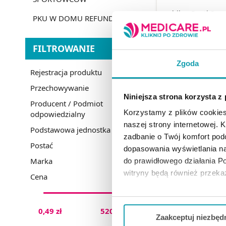
Bebilon Pepti Syn
PKU W DOMU REFUNDACJA
mlekozastępczy w 
g
FILTROWANIE
15,97
Zgoda
od
Rejestracja produktu
Przechowywanie
SPRAWDŹ
Niniejsza strona korzysta z
Producent / Podmiot
Korzystamy z plików cookies
odpowiedzialny
naszej strony internetowej. Kl
Podstawowa jednostka miary
zadbanie o Twój komfort po
Postać
dopasowania wyświetlania na
Marka
do prawidłowego działania Po
witryny będą również przek
Cena
Jeżeli chcesz dostosować swo
Twojej aktywności dokonaj pr
0,49 zł
520,00 zł
Zaakceptuj niezbęd