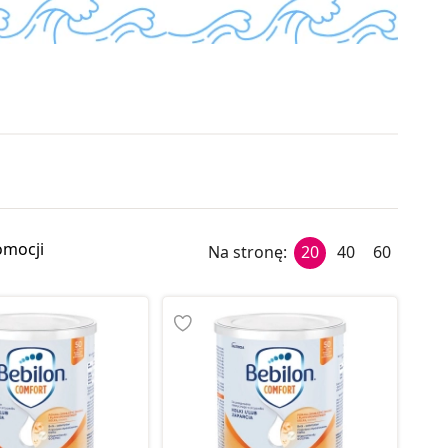
omocji
Na stronę:
20
40
60