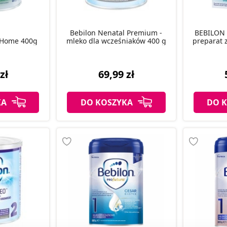
Bebilon Nenatal Premium -
BEBILON 
 Home 400g
mleko dla wcześniaków 400 g
preparat 
zł
69,99 zł
KA
DO KOSZYKA
DO 