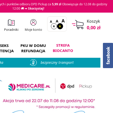
ch i punktów odbioru DPD Pickup za
5,99 zł
Obowiązuje do 12.08 do godziny
12:00 🚚 ➡
Skorzystaj!
A
A
Koszyk
A
A
A
0,00 zł
Moje konto
Poradniki
STREFA
SEKS
PKU W DOMU
BIOCANTO
TENCJA
REFUNDACJA
ka
bezpieczny transport