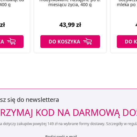
400 g
miesiącu życia, 400 g
mleka po 
zł
43,99 zł
KA
DO KOSZYKA
DO 
sz się do newslettera
RZYMAJ KOD NA DARMOWĄ D
ta dotyczy zakupów powyżej 149 zł na wybrane formy dostawy. Szczegóły w regul
Podaj swój e-mail