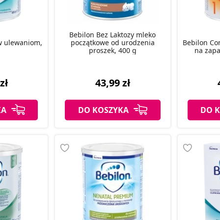
Bebilon Bez Laktozy mleko
w ulewaniom,
początkowe od urodzenia
Bebilon Co
proszek, 400 g
na zapar
zł
43,99 zł
KA
DO KOSZYKA
DO 