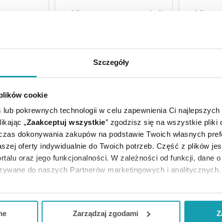
eo 2 preparat
Bebilon ProFutura Cesar Biotik
Bebilon Pr
proszku, 400
1 Mleko początkowe dla
mleko
niemowląt od urodzenia 800 g
uro
82,99 zł
 zł
Szczegóły
DO KOSZYKA
DO 
 CENĘ
 plików cookie
 lub pokrewnych technologii w celu zapewnienia Ci najlepszych
ikając „
Zaakceptuj wszystkie
” zgodzisz się na wszystkie pliki
dczas dokonywania zakupów na podstawie Twoich własnych pref
szej oferty indywidualnie do Twoich potrzeb. Część z plików j
rtalu oraz jego funkcjonalności. W zależności od funkcji, dane 
azywane do naszych Partnerów marketingowych i analitycznych.
ją zgodę i wybrać tylko niektóre dodatkowe funkcje, z którymi
eferowanych przez Ciebie wyborów i kliknij „
Zarządzaj
zgodam
ne
Zarządzaj zgodami
Z