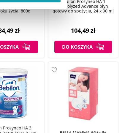
ofutura Duo Biotik 5
Bebilon Prosyneo HA 1
ody na pozyskiwanie od
 bazie mleka Junior
Hydrolyzed Advance płyn
roku życia, 800g
gotowy do spożycia, 24 x 90 ml
ło z brakiem dostępu do
84,49 zł
104,49 zł
KOSZYKA
DO KOSZYKA
n Prosyneo HA 3
 formuła na bazie
BELLA MAMMA Wkładki