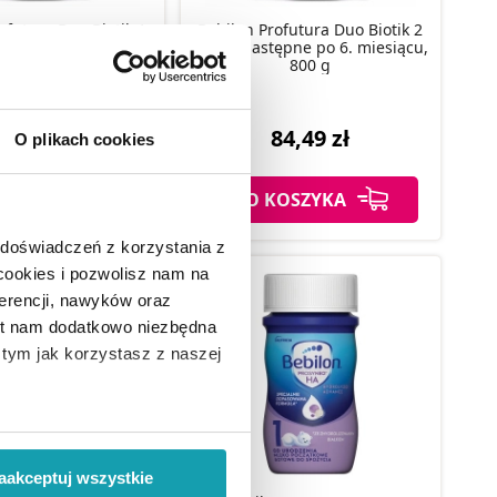
ofutura Duo Biotik 1
Bebilon Profutura Duo Biotik 2
 początkowe od
mleko następne po 6. miesiącu,
dzenia, 800 g
800 g
95,49 zł
84,49 zł
O plikach cookies
KOSZYKA
DO KOSZYKA
 doświadczeń z korzystania z
 cookies i pozwolisz nam na
erencji, nawyków oraz
est nam dodatkowo niezbędna
o tym jak korzystasz z naszej
 wiąże się zbieranie danych o
i
”.
aakceptuj wszystkie