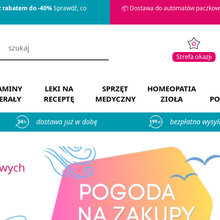
z rabatem do -40%
Sprawdź, co
📦 Dostawa do automatów paczkowy
Strefa okazji
AMINY
LEKI NA
SPRZĘT
HOMEOPATIA
ERAŁY
RECEPTĘ
MEDYCZNY
ZIOŁA
PO
dostawa już w dobę
bezpłatna wysył