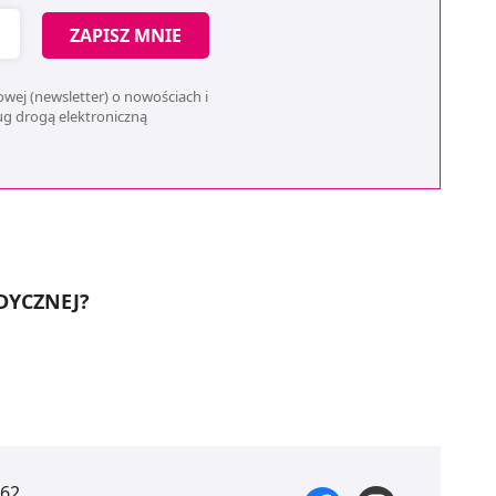
ZAPISZ MNIE
wej (newsletter) o nowościach i
ług drogą elektroniczną
DYCZNEJ?
 62