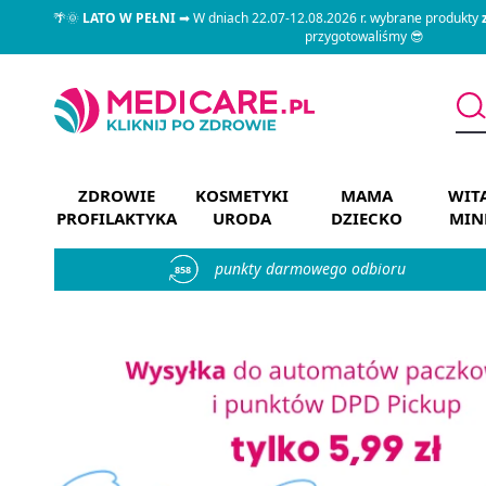
🌴🌞
LATO W PEŁNI
➡ W dniach 22.07-12.08.2026 r. wybrane produkty
przygotowaliśmy 😎
ZDROWIE
KOSMETYKI
MAMA
WIT
PROFILAKTYKA
URODA
DZIECKO
MIN
punkty darmowego odbioru
858