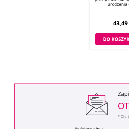
urodzenia 
43,49 
DO KOSZY
Zapi
OT
* Ofer
Podaj swoje imię