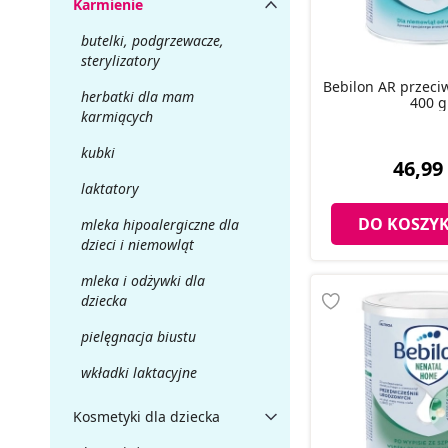
Karmienie
butelki, podgrzewacze,
sterylizatory
Bebilon AR przeci
herbatki dla mam
400 g
karmiących
kubki
46,99 
laktatory
DO KOSZY
mleka hipoalergiczne dla
dzieci i niemowląt
mleka i odżywki dla
dziecka
pielęgnacja biustu
wkładki laktacyjne
Kosmetyki dla dziecka