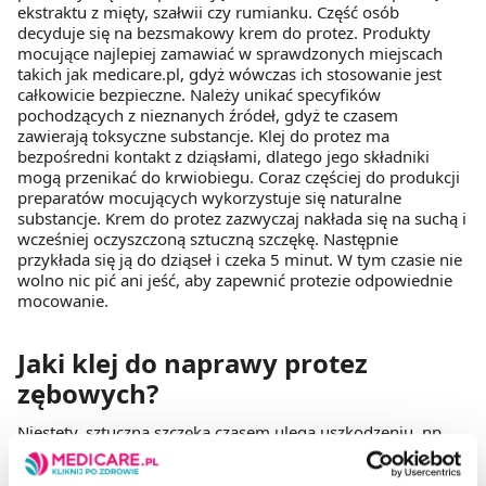
ekstraktu z mięty, szałwii czy rumianku. Część osób
decyduje się na bezsmakowy krem do protez. Produkty
mocujące najlepiej zamawiać w sprawdzonych miejscach
takich jak medicare.pl, gdyż wówczas ich stosowanie jest
całkowicie bezpieczne. Należy unikać specyfików
pochodzących z nieznanych źródeł, gdyż te czasem
zawierają toksyczne substancje. Klej do protez ma
bezpośredni kontakt z dziąsłami, dlatego jego składniki
mogą przenikać do krwiobiegu. Coraz częściej do produkcji
preparatów mocujących wykorzystuje się naturalne
substancje. Krem do protez zazwyczaj nakłada się na suchą i
wcześniej oczyszczoną sztuczną szczękę. Następnie
przykłada się ją do dziąseł i czeka 5 minut. W tym czasie nie
wolno nic pić ani jeść, aby zapewnić protezie odpowiednie
mocowanie.
Jaki klej do naprawy protez
zębowych?
Niestety, sztuczna szczęka czasem ulega uszkodzeniu, np.
wskutek upadku na podłogę. To produkt, bez którego nie da
się spożywać posiłków i wyraźnie mówić. Z tego powodu