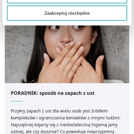
odpadnie, a dostęp do specjalisty pozostaje utrudniony.
Jeżeli chcesz dostosować swoją zgodę i wybrać tylko
Zaakceptuj niezbędne
niektóre dodatkowe funkcje, z którymi wiąże się
zbieranie danych o Twojej aktywności dokonaj
preferowanych przez Ciebie wyborów i kliknij „
Zarządzaj
zgodami
”.
Możesz również kliknąć „
Zaakceptuj niezbędne
”, co
będzie oznaczało, że nie wyrażasz zgody na
pozyskiwanie od Ciebie danych, które nie są niezbędne
dla funkcjonowania Strony. Będzie się to jednak wiązało
z brakiem dostępu do wszystkich funkcjonalności
Strony.
PORADNIK: sposób na zapach z ust
Przykry zapach z ust dla wielu osób jest źródłem
kompleksów i ograniczenia kontaktów z innymi ludźmi.
Najczęściej kojarzy się z niedostateczną higieną jamy
ustnej, ale czy słusznie? Co powoduje nieprzyjemny