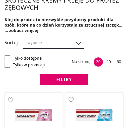
ZĘBOWYCH
Klej do protez to niezwykle przydatny produkt dla
osób, które na co dzień korzystają ze sztucznej szczęki.
Aby ta dobrze przylegała i umożliwiała normalne
... zobacz więcej
spożywanie posiłków, trzeba ją przymocować do dziąseł.
Dobry krem do protez nie tylko zapewnia komfort podczas
Sortuj:
wybierz
mówienia czy jedzenia, ale też jest bezpieczny dla zdrowia.
Nie zawiera bowiem żadnych szkodliwych substancji, które
z jamy ustnej mogłyby przenikać do innych części
Tylko dostępne
Na stronę:
20
40
60
organizmu, zaburzając jego funkcje. Jak wybrać odpowiedni
Tylko w promocji
klej do protez zębowych?
FILTRY