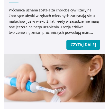
Próchnica uznana została za chorobę cywilizacyjną.
Znaczące ubytki w zębach mlecznych zaczynają się u
maluchów już w wieku 2. lat, kiedy w zasadzie nie mają
one jeszcze pełnego uzębienia. Erozję szkliwa i
tworzenie się zmian próchniczych powodują m.in.
czynniki środowiskowe na które mamy wpływ każdego
dnia. Jak walczyć z próchnicą na zębach? Czy
CZYTAJ DALEJ
profilaktyka i codzienna higiena jamy ustnej to zawsze
klucz do zdrowego uśmiechu?