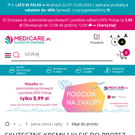
🌴🌞
LATO W PEŁNI
➡ W dniach 22.07-12.08.2026 r. wybrane produkty
z
rabatem do -40%
Sprawdź, co przygotowaliśmy 😎
📦 Dostawa do automatów paczkowych i punktów odbioru DPD Pickup za
5,99
zł
Obowiązuje do 12.08 do godziny 12:00 🚚 ➡
Skorzystaj!
A
A
A
A
A
Poradniki
0
punkty
dostawa już
bezpłatna
bezpieczny
darmowego
858
w dobę
wysyłka
transport
odbioru
Jama ustna i zęby
kleje do protez
SKUTECZNE KREMY I KLEJE DO PROTEZ