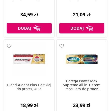
(Import równoległy)
(Import równoległy)
34,59 zł
21,09 zł
Corega Power Max
Blend-a-dent Plus Halt klej
Supreme All in 1 Krem
do protez, 40 g
mocujący do protez
zębowych, 40 g
18,99 zł
23,99 zł