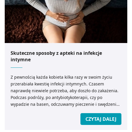
Skuteczne sposoby z apteki na infekcje
intymne
Z pewnością każda kobieta kilka razy w swoim życiu
przerabiała kwestię infekcji intymnych. Czasem
naprawdę niewiele potrzeba, aby doszło do zakażenia.
Podczas podróży, po antybiotykoterapii, czy po
wypadzie na basen, odczuwamy pieczenie i swędzenie.
Jak ustrzec się przed zakażeniem, czy środki dostępne w
aptece pomogą na infekcję, a może zawsze należy udać
CZYTAJ DALEJ
się do lekarza? Podpowiadamy jak radzić sobie z
problemem i jak wybrać preparat.