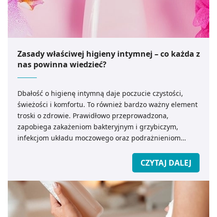
Zasady właściwej higieny intymnej – co każda z
nas powinna wiedzieć?
Dbałość o higienę intymną daje poczucie czystości,
świeżości i komfortu. To również bardzo ważny element
troski o zdrowie. Prawidłowo przeprowadzona,
zapobiega zakażeniom bakteryjnym i grzybiczym,
infekcjom układu moczowego oraz podrażnieniom
okolic intymnych. Właściwa higiena intymna nie jest
skomplikowana, wystarczy stosować się do zasad
CZYTAJ DALEJ
opisanych w poniższym artykule.