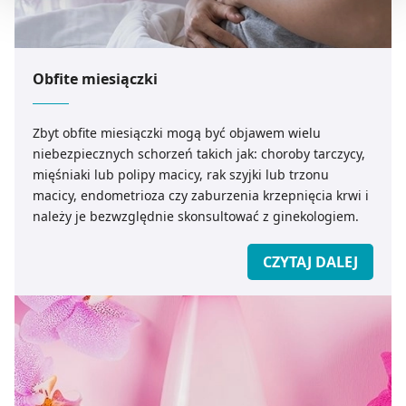
Możesz również kliknąć „
Zaakceptuj niezbędne
”, co
będzie oznaczało, że nie wyrażasz zgody na
pozyskiwanie od Ciebie danych, które nie są niezbędne
Obfite miesiączki
dla funkcjonowania Strony. Będzie się to jednak wiązało
z brakiem dostępu do wszystkich funkcjonalności
Zbyt obfite miesiączki mogą być objawem wielu
Strony.
niebezpiecznych schorzeń takich jak: choroby tarczycy,
mięśniaki lub polipy macicy, rak szyjki lub trzonu
macicy, endometrioza czy zaburzenia krzepnięcia krwi i
należy je bezwzględnie skonsultować z ginekologiem.
CZYTAJ DALEJ