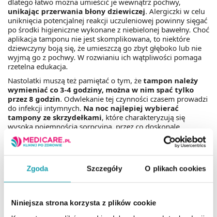
dlatego łatwo można umieścić je wewnątrz pochwy,
unikając przerwania błony dziewiczej
. Alergiczki w celu
uniknięcia potencjalnej reakcji uczuleniowej powinny sięgać
po środki higieniczne wykonane z niebielonej bawełny. Choć
aplikacja tamponu nie jest skomplikowana, to niektóre
dziewczyny boją się, że umieszczą go zbyt głęboko lub nie
wyjmą go z pochwy. W rozwianiu ich wątpliwości pomaga
rzetelna edukacja.
Nastolatki muszą też pamiętać o tym, że
tampon należy
wymieniać co 3-4 godziny, można w nim spać tylko
przez 8 godzin
. Odwlekanie tej czynności czasem prowadzi
do infekcji intymnych.
Na noc najlepiej wybierać
tampony ze skrzydełkami
, które charakteryzują się
wysoką pojemnością sorpcyjną, przez co doskonale
pochłaniają krew menstruacyjną. Młode dziewczyny muszą
w sobie wykształcić nie tylko nawyk regularnej wymiany
tamponów, ale także zadbać o aspekt higieniczny tej
czynności. Należy ją wykonywać po wcześniejszym umyciu
Zgoda
Szczegóły
O plikach cookies
rąk, dbając o odpowiednie rozluźnienie mięśni pochwy.
Jakie zalety mają tampony?
Niniejsza strona korzysta z plików cookie