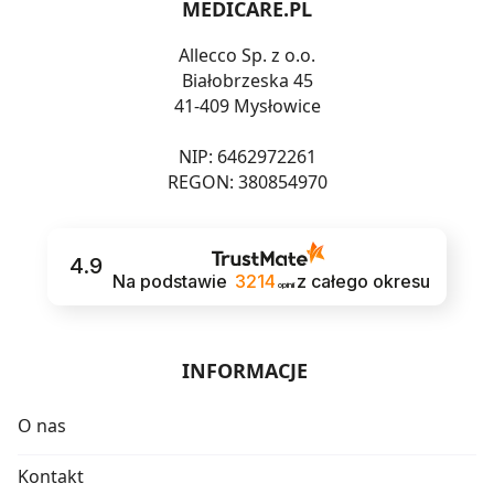
MEDICARE.PL
Allecco Sp. z o.o.
Białobrzeska 45
41-409 Mysłowice
NIP: 6462972261
REGON: 380854970
4.9
Na podstawie
3214
z całego okresu
opinii
INFORMACJE
O nas
Kontakt