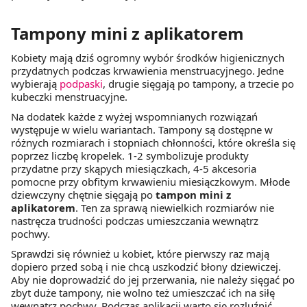
Tampony mini z aplikatorem
Kobiety mają dziś ogromny wybór środków higienicznych
przydatnych podczas krwawienia menstruacyjnego. Jedne
wybierają
podpaski
, drugie sięgają po tampony, a trzecie po
kubeczki menstruacyjne.
Na dodatek każde z wyżej wspomnianych rozwiązań
występuje w wielu wariantach. Tampony są dostępne w
różnych rozmiarach i stopniach chłonności, które określa się
poprzez liczbę kropelek. 1-2 symbolizuje produkty
przydatne przy skąpych miesiączkach, 4-5 akcesoria
pomocne przy obfitym krwawieniu miesiączkowym. Młode
dziewczyny chętnie sięgają po
tampon mini z
aplikatorem
. Ten za sprawą niewielkich rozmiarów nie
nastręcza trudności podczas umieszczania wewnątrz
pochwy.
Sprawdzi się również u kobiet, które pierwszy raz mają
dopiero przed sobą i nie chcą uszkodzić błony dziewiczej.
Aby nie doprowadzić do jej przerwania, nie należy sięgać po
zbyt duże tampony, nie wolno też umieszczać ich na siłę
wewnątrz pochwy. Podczas aplikacji warto się rozluźnić,