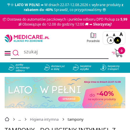
🌴🌞
LATO W PEŁNI
➡ W dniach 22.07-12.08.2026 r. wybrane produkty
z
rabatem do -40%
Sprawdź, co przygotowaliśmy 😎
📦 Dostawa do automatów paczkowych i punktów odbioru DPD Pickup za
5,99
zł
Obowiązuje do 12.08 do godziny 12:00 🚚 ➡
Skorzystaj!
A
A
A
A
A
Poradniki
0
punkty
dostawa już
bezpłatna
bezpieczny
darmowego
856
w dobę
wysyłka
transport
odbioru
Higiena intymna
tampony
TAMPONY - DO HIGIENY INTYMNEJ, Z