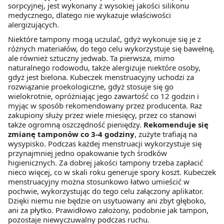
sorpcyjnej, jest wykonany z wysokiej jakości silikonu
medycznego, dlatego nie wykazuje właściwości
alergizujących.
Niektóre tampony mogą uczulać, gdyż wykonuje się je z
różnych materiałów, do tego celu wykorzystuje się bawełnę,
ale również sztuczny jedwab. Ta pierwsza, mimo
naturalnego rodowodu, także alergizuje niektóre osoby,
gdyż jest bielona. Kubeczek menstruacyjny uchodzi za
rozwiązanie proekologiczne, gdyż stosuje się go
wielokrotnie, opróżniając jego zawartość co 12 godzin i
myjąc w sposób rekomendowany przez producenta. Raz
zakupiony służy przez wiele miesięcy, przez co stanowi
także ogromną oszczędność pieniędzy.
Rekomenduje się
zmianę tamponów co 3-4 godziny
, zużyte trafiają na
wysypisko. Podczas każdej menstruacji wykorzystuje się
przynajmniej jedno opakowanie tych środków
higienicznych. Za dobrej jakości tampony trzeba zapłacić
nieco więcej, co w skali roku generuje spory koszt. Kubeczek
menstruacyjny można stosunkowo łatwo umieścić w
pochwie, wykorzystując do tego celu załączony aplikator.
Dzięki niemu nie będzie on usytuowany ani zbyt głęboko,
ani za płytko. Prawidłowo założony, podobnie jak tampon,
pozostaje niewyczuwalny podczas ruchu.