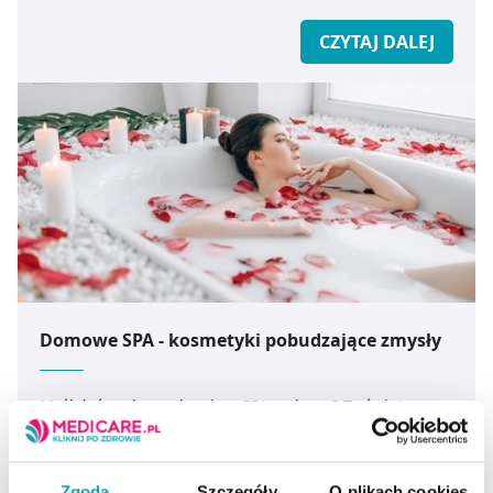
CZYTAJ DALEJ
Domowe SPA - kosmetyki pobudzające zmysły
Myślałaś nad urządzeniem SPA w domu? To świetny
pomysł na pełen relaksu wieczór i idealny prezent dla
drugiej połówki. Jakie kosmetyki warto wykorzystać -
podpowiada ekspert medicare.pl.
Zgoda
Szczegóły
O plikach cookies