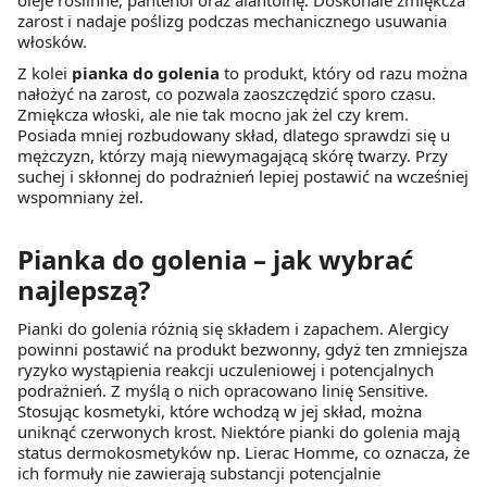
oleje roślinne, pantenol oraz alantoinę. Doskonale zmiękcza
zarost i nadaje poślizg podczas mechanicznego usuwania
włosków.
Z kolei
pianka do golenia
to produkt, który od razu można
nałożyć na zarost, co pozwala zaoszczędzić sporo czasu.
Zmiękcza włoski, ale nie tak mocno jak żel czy krem.
Posiada mniej rozbudowany skład, dlatego sprawdzi się u
mężczyzn, którzy mają niewymagającą skórę twarzy. Przy
suchej i skłonnej do podrażnień lepiej postawić na wcześniej
wspomniany żel.
Pianka do golenia – jak wybrać
najlepszą?
Pianki do golenia różnią się składem i zapachem. Alergicy
powinni postawić na produkt bezwonny, gdyż ten zmniejsza
ryzyko wystąpienia reakcji uczuleniowej i potencjalnych
podrażnień. Z myślą o nich opracowano linię Sensitive.
Stosując kosmetyki, które wchodzą w jej skład, można
uniknąć czerwonych krost. Niektóre pianki do golenia mają
status dermokosmetyków np. Lierac Homme, co oznacza, że
ich formuły nie zawierają substancji potencjalnie