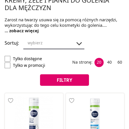
DLA MĘŻCZYZN
Zarost na twarzy usuwa się za pomocą różnych narzędzi,
wykorzystując do tego celu kosmetyki do golenia.
Poszczególne produkty mają odmienne składy i
... zobacz więcej
właściwości, co przekłada się na ich walory użytkowe. Warto
poświęcić chwilę na dobór odpowiedniego specyfiku, gdyż
Sortuj:
wybierz
ten zapobiega ewentualnym podrażnieniom i
zaczerwienieniom skóry. Kiedy lepiej sprawdzi się pianka do
golenia, a w jakich sytuacjach należy sięgnąć po żel?
Tylko dostępne
Na stronę:
20
40
60
Tylko w promocji
FILTRY