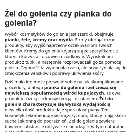
Żel do golenia czy pianka do
golenia?
Wybór kosmetyków do golenia jest szeroki, obejmuje
pianki, żele, kremy oraz mydła
. Firmy oferują różne
produkty, aby wyjść naprzeciw oczekiwaniom swoich
klientów. Kremy do golenia kojarzą się ze specyfikami, z
których korzystali ojcowie i dziadkowie. Wyciskali oni
produkt z tubki, a następnie rozprowadzali go za pomocą
pędzla. Czynność ta wymagała czasu, ale przyczyniała się do
zmiękczenia włosków i poprawy ukrwienia skóry.
Dziś mało kto może pozwolić sobie na tak skomplikowane
procedury, dlatego
pianka do golenia i żel cieszą się
największą popularnością wśród kupujących
. Te dwa
produkty różnią się konsystencją i działaniem.
Żel do
golenia charakteryzuje się wysoką wydajnością
,
niewielka ilość produktu daje sporą ilość piany. Ten
kosmetyk rekomenduje się mężczyznom, którzy mają skórę
suchą i skłonną do podrażnień. Żel do golenia zawiera
bowiem substancje odżywcze i łagodzące, w tym naturalne