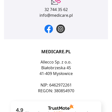
32 744 35 62
info@medicare.pl
MEDICARE.PL
Allecco Sp. z o.o.
Białobrzeska 45
41-409 Mysłowice
NIP: 6462972261
REGON: 380854970
4.9