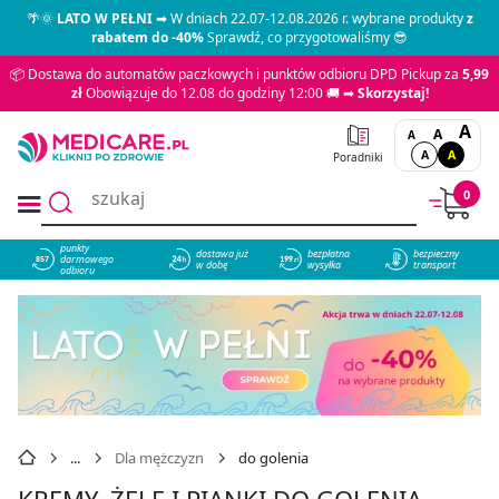
🌴🌞
LATO W PEŁNI
➡ W dniach 22.07-12.08.2026 r. wybrane produkty
z
rabatem do -40%
Sprawdź, co przygotowaliśmy 😎
📦 Dostawa do automatów paczkowych i punktów odbioru DPD Pickup za
5,99
zł
Obowiązuje do 12.08 do godziny 12:00 🚚 ➡
Skorzystaj!
A
A
A
A
A
Poradniki
0
punkty
dostawa już
bezpłatna
bezpieczny
darmowego
857
w dobę
wysyłka
transport
odbioru
Dla mężczyzn
do golenia
KREMY, ŻELE I PIANKI DO GOLENIA