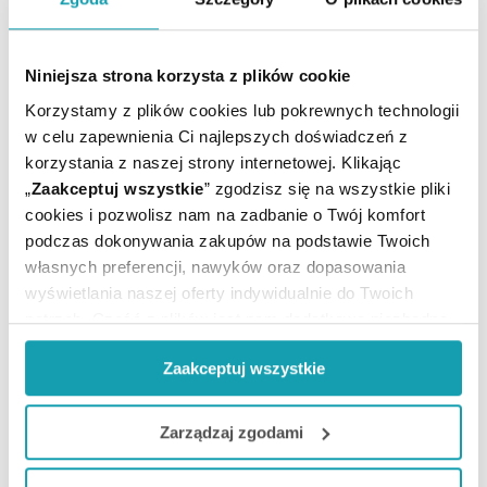
CZYTAJ DALEJ
Niniejsza strona korzysta z plików cookie
Korzystamy z plików cookies lub pokrewnych technologii
w celu zapewnienia Ci najlepszych doświadczeń z
korzystania z naszej strony internetowej. Klikając
„
Zaakceptuj wszystkie
” zgodzisz się na wszystkie pliki
cookies i pozwolisz nam na zadbanie o Twój komfort
podczas dokonywania zakupów na podstawie Twoich
własnych preferencji, nawyków oraz dopasowania
wyświetlania naszej oferty indywidualnie do Twoich
potrzeb. Część z plików jest nam dodatkowo niezbędna
do prawidłowego działania Portalu oraz jego
Jak pielęgnować skórę po opalaniu? Przegląd
Zaakceptuj wszystkie
funkcjonalności. W zależności od funkcji, dane o tym jak
produktów
korzystasz z naszej witryny będą również przekazywane
do naszych Partnerów marketingowych i analitycznych.
Zarządzaj zgodami
Skóra latem wymaga specjalnej pielęgnacji. Czym
smarować ciało po opalaniu? Co robić, aby na twarzy
Jeżeli chcesz dostosować swoją zgodę i wybrać tylko