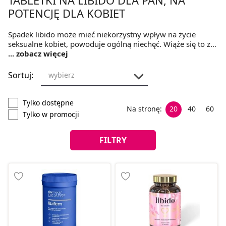
POTENCJĘ DLA KOBIET
Spadek libido może mieć niekorzystny wpływ na życie
seksualne kobiet, powoduje ogólną niechęć. Wiąże się to ze
stresem oraz zmęczeniem. Kobiety trudniej radzą sobie ze
... zobacz więcej
stresem. Obniżenie libido może mieć wpływ na zarządzanie
gospodarką hormonalną. Medicare.pl poleca państwu
Sortuj:
wybierz
preparaty pobudzające chęć seksualną i podniecenie u
kobiet dostępne bez recepty
.
Tylko dostępne
Na stronę:
20
40
60
Tylko w promocji
FILTRY