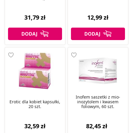
31,79 zł
12,99 zł
Inofem saszetki z mio-
Erotic dla kobiet kapsułki,
inozytolem i kwasem
20 szt.
foliowym, 60 szt.
32,59 zł
82,45 zł