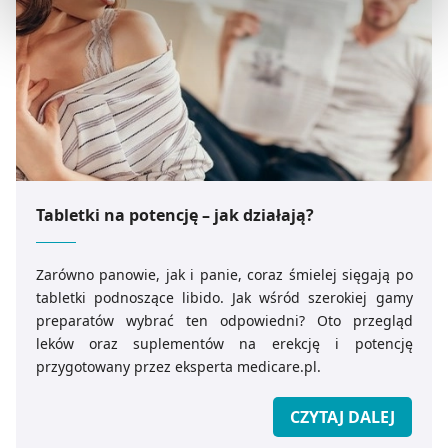
preferowanych przez Ciebie wyborów i kliknij „
Zarządzaj
zgodami
”.
Możesz również kliknąć „
Zaakceptuj niezbędne
”, co
będzie oznaczało, że nie wyrażasz zgody na
pozyskiwanie od Ciebie danych, które nie są niezbędne
dla funkcjonowania Strony. Będzie się to jednak wiązało
z brakiem dostępu do wszystkich funkcjonalności
Strony.
Tabletki na potencję – jak działają?
Zarówno panowie, jak i panie, coraz śmielej sięgają po
tabletki podnoszące libido. Jak wśród szerokiej gamy
preparatów wybrać ten odpowiedni? Oto przegląd
leków oraz suplementów na erekcję i potencję
przygotowany przez eksperta medicare.pl.
CZYTAJ DALEJ