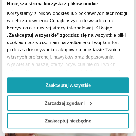
Niniejsza strona korzysta z plików cookie
Korzystamy z plików cookies lub pokrewnych technologii
w celu zapewnienia Ci najlepszych doświadczeń z
korzystania z naszej strony internetowej. Klikając
„
Zaakceptuj wszystkie
” zgodzisz się na wszystkie pliki
cookies i pozwolisz nam na zadbanie o Twój komfort
podczas dokonywania zakupów na podstawie Twoich
Czym jest libido i jak radzić sobie z jego
własnych preferencji, nawyków oraz dopasowania
spadkami
wyświetlania naszej oferty indywidualnie do Twoich
potrzeb. Część z plików jest nam dodatkowo niezbędna
Spadku libido doświadcza nawet 40% kobiet w Polsce i
do prawidłowego działania Portalu oraz jego
ponad połowa mniej mężczyzn. Jakie są tego przyczyny?
Zaakceptuj wszystkie
funkcjonalności. W zależności od funkcji, dane o tym jak
W jaki sposób możemy wpłynąć na popęd seksualny i
korzystasz z naszej witryny będą również przekazywane
jakie preparaty apteczne mogą w tym pomóc?
do naszych Partnerów marketingowych i analitycznych.
Zarządzaj zgodami
Jeżeli chcesz dostosować swoją zgodę i wybrać tylko
CZYTAJ DALEJ
Zaakceptuj niezbędne
niektóre dodatkowe funkcje, z którymi wiąże się
zbieranie danych o Twojej aktywności dokonaj