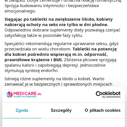
w związku. Dotyk cementuje i umacnia relację romantyczną.
Sprzyja budowaniu intymności i bezpieczeństwa
emocjonalnego.
Sięgając po tabletki na zwiększenie libido, kobiety
nabierają ochoty na seks nie tylko w dni płodne.
Odpowiednio dobrane suplementy diety pozwalają czerpać
satysfakcję także w pozostałe fazy cyklu.
Specjaliści rekomendują regularne uprawianie seksu, gdyż
przeciwdziała on wielu chorobom.
Tabletki na potencję
dla kobiet pośrednio wspierają m.in. odporność,
prawidłowe krążenie i BMI.
Zbliżenia płciowe sprzyjają
spalaniu kalorii i zapobiegają depresji. Jednocześnie
stymulują syntezę endorfin.
Istnieją różne suplementy na libido u kobiet. Warto
zamawiać je w bezpiecznych i sprawdzonych miejscach
takich jak medicare.pl.
Zgoda
Szczegóły
O plikach cookies