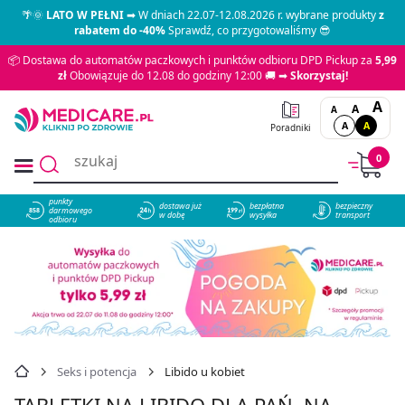
🌴🌞
LATO W PEŁNI
➡ W dniach 22.07-12.08.2026 r. wybrane produkty
z
rabatem do -40%
Sprawdź, co przygotowaliśmy 😎
📦 Dostawa do automatów paczkowych i punktów odbioru DPD Pickup za
5,99
zł
Obowiązuje do 12.08 do godziny 12:00 🚚 ➡
Skorzystaj!
A
A
A
A
A
Poradniki
0
punkty
dostawa już
bezpłatna
bezpieczny
darmowego
858
w dobę
wysyłka
transport
odbioru
Seks i potencja
Libido u kobiet
TABLETKI NA LIBIDO DLA PAŃ, NA