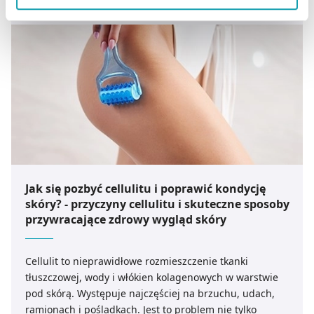
zbieranie danych o Twojej aktywności dokonaj
preferowanych przez Ciebie wyborów i kliknij „
Zarządzaj
zgodami
”.
Możesz również kliknąć „
Zaakceptuj niezbędne
”, co
będzie oznaczało, że nie wyrażasz zgody na
pozyskiwanie od Ciebie danych, które nie są niezbędne
dla funkcjonowania Strony. Będzie się to jednak wiązało
z brakiem dostępu do wszystkich funkcjonalności
Strony.
Jak się pozbyć cellulitu i poprawić kondycję
skóry? - przyczyny cellulitu i skuteczne sposoby
przywracające zdrowy wygląd skóry
Cellulit to nieprawidłowe rozmieszczenie tkanki
tłuszczowej, wody i włókien kolagenowych w warstwie
pod skórą. Występuje najczęściej na brzuchu, udach,
ramionach i pośladkach. Jest to problem nie tylko