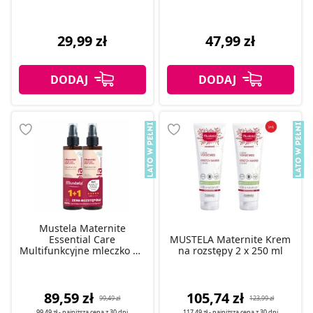
29,99 zł
47,99 zł
Mustela Maternite
Essential Care
MUSTELA Maternite Krem
Multifunkcyjne mleczko do
na rozstępy 2 x 250 ml
ciała, 2szt. x 200 ml
89,59 zł
105,74 zł
99,49 zł
123,99 zł
99,49 zł
- najniższa cena z
30 dni
117,49 zł
- najniższa cena z
30 dni