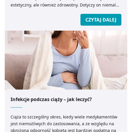
estetyczny, ale również zdrowotny. Dotyczy on niemal
wszystkich kobiet, niezależnie od wieku i masy ciała.
Likwidacja powstałego cellulitu nie jest prosta i wymaga
CZYTAJ DALEJ
zarówno zmiany trybu życia oraz nawyków
żywieniowych jak również regularnego sięgania po
kosmetyki antycellulitowe. Jak skutecznie zwalczyć
cellulit i zapobiegać jego powstawaniu?
Infekcje podczas ciąży – jak leczyć?
Ciąża to szczególny okres, kiedy wiele medykamentów
jest niemożliwych do zastosowania, a ze względu na
obniżoną odporność kobieta jest bardziej podatna na