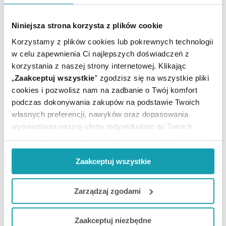
będę mogły cieszyć się pięknym ciałem po już w kilka
miesięcy po porodzie.
Niniejsza strona korzysta z plików cookie
Korzystamy z plików cookies lub pokrewnych technologii
w celu zapewnienia Ci najlepszych doświadczeń z
korzystania z naszej strony internetowej. Klikając
„
Zaakceptuj wszystkie
” zgodzisz się na wszystkie pliki
cookies i pozwolisz nam na zadbanie o Twój komfort
podczas dokonywania zakupów na podstawie Twoich
własnych preferencji, nawyków oraz dopasowania
Rozstępy – wszystko co trzeba o nich wiedzieć
wyświetlania naszej oferty indywidualnie do Twoich
potrzeb. Część z plików jest nam dodatkowo niezbędna
do prawidłowego działania Portalu oraz jego
Choć rozstępy nie są problemem medycznym, dla wielu
Zaakceptuj wszystkie
funkcjonalności. W zależności od funkcji, dane o tym jak
osób stanowią istotny problem estetyczny. Na ich
korzystasz z naszej witryny będą również przekazywane
wystąpienie narażone są przede wszystkim kobiety
do naszych Partnerów marketingowych i analitycznych.
ciężarne, osoby w wieku dojrzewania oraz nadmiernie
Zarządzaj zgodami
przybierające na wadze. Jak zapobiegać pojawianiu się
rozstępów?
Jeżeli chcesz dostosować swoją zgodę i wybrać tylko
Zaakceptuj niezbędne
niektóre dodatkowe funkcje, z którymi wiąże się
CZYTAJ DALEJ