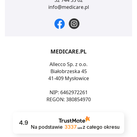
32 744 35 62
info@medicare.pl
MEDICARE.PL
Allecco Sp. z o.o.
Białobrzeska 45
41-409 Mysłowice
NIP: 6462972261
REGON: 380854970
4.9
Na podstawie
3337
z całego okresu
opinii