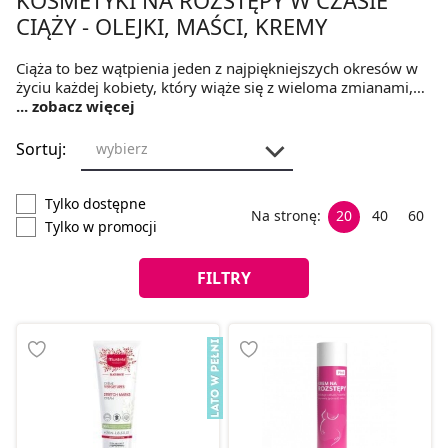
CIĄŻY - OLEJKI, MAŚCI, KREMY
Ciąża to bez wątpienia jeden z najpiękniejszych okresów w
życiu każdej kobiety, który wiąże się z wieloma zmianami,
dotyczącymi między innymi sylwetki. Poza tym, że może
... zobacz więcej
ona stać się okrąglejsza i pełniejsza, na ciele mogą pojawić
się nieestetyczne czerwone linie określane mianem
Sortuj:
wybierz
rozstępów. Aby skutecznie im przeciwdziałać, w tej kategorii
przygotowaliśmy
starannie wybrane kosmetyki na
rozstępy w czasie ciąży w postaci olejków
Tylko dostępne
Na stronę:
20
40
60
regenerujących, serum korygujących oraz żeli
Tylko w promocji
silikonowych na blizny
.
FILTRY