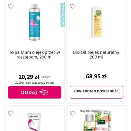
Tołpa Mum olejek przeciw
Bio-Oil olejek naturalny,
rozstępom, 200 ml
200 ml
68,95 zł
20,29 zł
28,89 zł
20,29 zł
- najniższa cena z
30 dni
POWIADOM O DOSTĘPNOŚCI