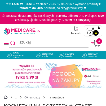
🌴🌞
LATO W PEŁNI
➡ W dniach 22.07-12.08.2026 r. wybrane produkty
z
rabatem do -40%
Sprawdź, co przygotowaliśmy 😎
📦 Dostawa do automatów paczkowych i punktów odbioru DPD Pickup za
5,99
zł
Obowiązuje do 12.08 do godziny 12:00 🚚 ➡
Skorzystaj!
A
A
A
A
A
Poradniki
0
punkty
dostawa już
bezpłatna
bezpieczny
darmowego
858
w dobę
wysyłka
transport
odbioru
Okres ciąży
na rozstępy
KOSMETYKI NA ROZSTĘPY W CZASIE