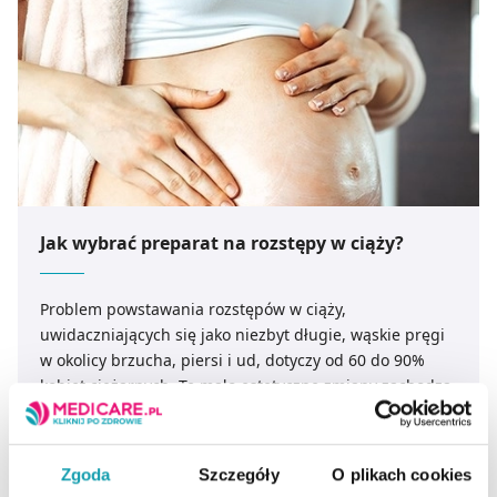
Jak wybrać preparat na rozstępy w ciąży?
Problem powstawania rozstępów w ciąży,
uwidaczniających się jako niezbyt długie, wąskie pręgi
w okolicy brzucha, piersi i ud, dotyczy od 60 do 90%
kobiet ciężarnych. Te mało estetyczne zmiany zachodzą
w warstwie właściwej skóry, więc są bardzo trudne do
zlikwidowania. Warto zatem stosować preparat
zapobiegający ich powstawaniu. Dzięki odpowiedniej
CZYTAJ DALEJ
Zgoda
Szczegóły
O plikach cookies
pielęgnacji, aktywności fizycznej i diecie przyszłe mamy