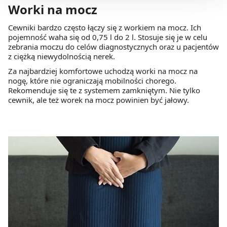
Worki na mocz
Możesz również kliknąć „
Zaakceptuj niezbędne
”, co
będzie oznaczało, że nie wyrażasz zgody na
Cewniki bardzo często łączy się z workiem na mocz. Ich
pozyskiwanie od Ciebie danych, które nie są niezbędne
pojemność waha się od 0,75 l do 2 l. Stosuje się je w celu
dla funkcjonowania Strony. Będzie się to jednak wiązało
zebrania moczu do celów diagnostycznych oraz u pacjentów
z ciężką niewydolnością nerek.
z brakiem dostępu do wszystkich funkcjonalności
Strony.
Za najbardziej komfortowe uchodzą worki na mocz na
nogę, które nie ograniczają mobilności chorego.
Rekomenduje się te z systemem zamkniętym. Nie tylko
cewnik, ale też worek na mocz powinien być jałowy.