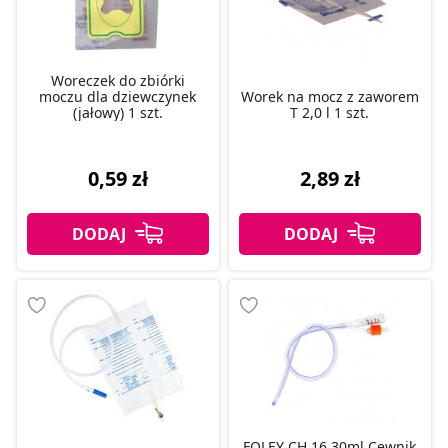
Woreczek do zbiórki
moczu dla dziewczynek
Worek na mocz z zaworem
(jałowy) 1 szt.
T 2,0 l 1 szt.
0,59 zł
2,89 zł
FOLEY CH 16 30ml Cewnik