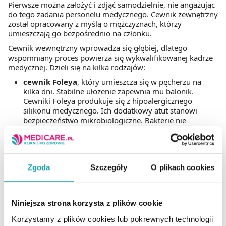
Pierwsze można założyć i zdjąć samodzielnie, nie angażując
do tego zadania personelu medycznego. Cewnik zewnętrzny
został opracowany z myślą o mężczyznach, którzy
umieszczają go bezpośrednio na członku.
Cewnik wewnętrzny wprowadza się głębiej, dlatego
wspomniany proces powierza się wykwalifikowanej kadrze
medycznej. Dzieli się na kilka rodzajów:
cewnik Foleya
, który umieszcza się w pęcherzu na
kilka dni. Stabilne ułożenie zapewnia mu balonik.
Cewniki Foleya produkuje się z hipoalergicznego
silikonu medycznego. Ich dodatkowy atut stanowi
bezpieczeństwo mikrobiologiczne. Bakterie nie
namnażają się na tym tworzywie;
cewnik Nelatona
stosuje się w celu jednorazowego
opróżnienia pęcherza z moczu;
cewnik Tiemanna
został opracowany z myślą o
Zgoda
Szczegóły
O plikach cookies
mężczyznach, u których stwierdzono przerost prostaty.
Cewnik — jak długo się go nosi?
Niniejsza strona korzysta z plików cookie
Lekarz decyduje o tym, jak długo nosi się cewnik, mając na
Korzystamy z plików cookies lub pokrewnych technologii