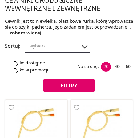
WEWNĘTRZNE I ZEWNĘTRZNE
Cewnik jest to niewielka, plastikowa rurka, którą wprowadza
się do szyjki pęcherza. Jego zadaniem jest odprowadzanie
moczu.
... zobacz więcej
W naszej ofercie znajdziesz cewniki Foley oraz
Nelaton.
Sortuj:
wybierz
Tylko dostępne
Na stronę:
20
40
60
Tylko w promocji
FILTRY