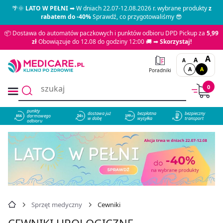
🌴🌞
LATO W PEŁNI
➡ W dniach 22.07-12.08.2026 r. wybrane produkty
z
rabatem do -40%
Sprawdź, co przygotowaliśmy 😎
📦 Dostawa do automatów paczkowych i punktów odbioru DPD Pickup za
5,99
zł
Obowiązuje do 12.08 do godziny 12:00 🚚 ➡
Skorzystaj!
A
A
A
A
A
Poradniki
0
punkty
dostawa już
bezpłatna
bezpieczny
darmowego
856
w dobę
wysyłka
transport
odbioru
Sprzęt medyczny
Cewniki
CEWNIKI UROLOGICZNE