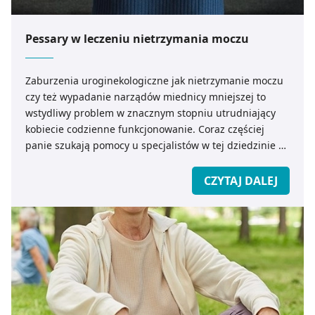
Pessary w leczeniu nietrzymania moczu
Zaburzenia uroginekologiczne jak nietrzymanie moczu
czy też wypadanie narządów miednicy mniejszej to
wstydliwy problem w znacznym stopniu utrudniający
kobiecie codzienne funkcjonowanie. Coraz częściej
panie szukają pomocy u specjalistów w tej dziedzinie do
jakich niewątpliwie należy fizjoterapeutka
uroginekologiczna. Dzięki swojej wiedzy jest on w stanie
CZYTAJ DALEJ
znaleźć nieinwazyjne rozwiązanie kobiecych
problemów. W swojej pracy często wykorzystuje
odpowiednio dobrany pessar. Czym jest pessaroterapia
i jakie korzystne efekty można uzyskać dzięki jej
wdrożeniu?