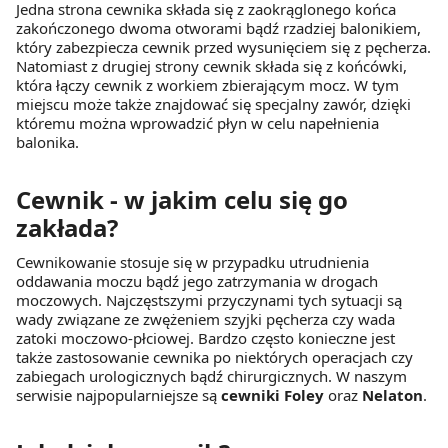
Jedna strona cewnika składa się z zaokrąglonego końca
zakończonego dwoma otworami bądź rzadziej balonikiem,
który zabezpiecza cewnik przed wysunięciem się z pęcherza.
Natomiast z drugiej strony cewnik składa się z końcówki,
która łączy cewnik z workiem zbierającym mocz. W tym
miejscu może także znajdować się specjalny zawór, dzięki
któremu można wprowadzić płyn w celu napełnienia
balonika.
Cewnik - w jakim celu się go
zakłada?
Cewnikowanie stosuje się w przypadku utrudnienia
oddawania moczu bądź jego zatrzymania w drogach
moczowych. Najczęstszymi przyczynami tych sytuacji są
wady związane ze zwężeniem szyjki pęcherza czy wada
zatoki moczowo-płciowej. Bardzo często konieczne jest
także zastosowanie cewnika po niektórych operacjach czy
zabiegach urologicznych bądź chirurgicznych. W naszym
serwisie najpopularniejsze są
cewniki Foley
oraz
Nelaton
.