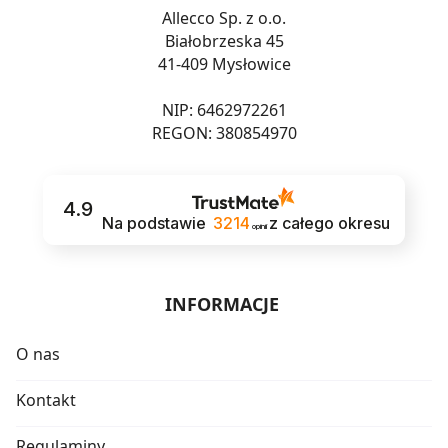
Allecco Sp. z o.o.
Białobrzeska 45
41-409 Mysłowice
NIP: 6462972261
REGON: 380854970
4.9
Na podstawie
3214
z całego okresu
opinii
INFORMACJE
O nas
Kontakt
Regulaminy