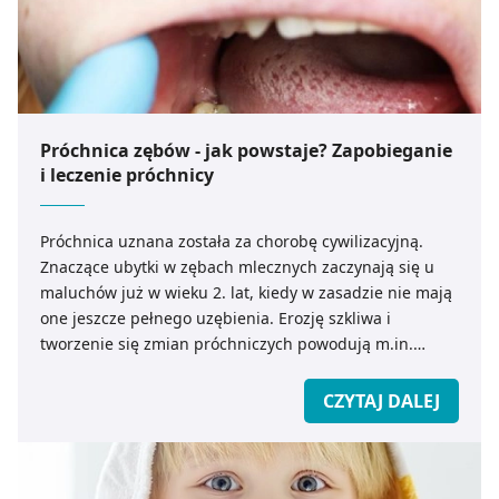
Próchnica zębów - jak powstaje? Zapobieganie
i leczenie próchnicy
Próchnica uznana została za chorobę cywilizacyjną.
Znaczące ubytki w zębach mlecznych zaczynają się u
maluchów już w wieku 2. lat, kiedy w zasadzie nie mają
one jeszcze pełnego uzębienia. Erozję szkliwa i
tworzenie się zmian próchniczych powodują m.in.
czynniki środowiskowe na które mamy wpływ każdego
dnia. Jak walczyć z próchnicą na zębach? Czy
CZYTAJ DALEJ
profilaktyka i codzienna higiena jamy ustnej to zawsze
klucz do zdrowego uśmiechu?