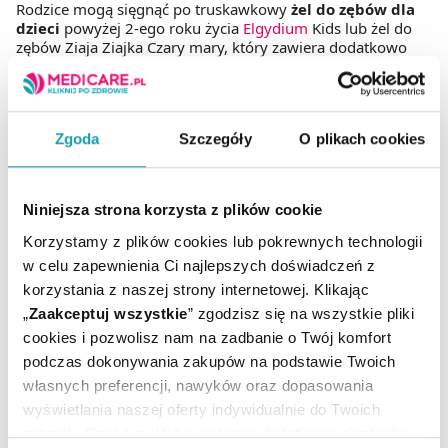
Rodzice mogą sięgnąć po truskawkowy
żel do zębów dla
dzieci
powyżej 2-ego roku życia
Elgydium
Kids lub żel do
zębów Ziaja Ziajka Czary mary, który zawiera dodatkowo
błyszczące drobinki.
Regularne stosowanie pasty do zębów dla dzieci
pomaga zachować zdrowe zęby i dziąsła
. Należy dbać
nie tylko o zęby stałe, ale również o zęby mleczne. Zły stan
Zgoda
Szczegóły
O plikach cookies
zębów mlecznych przeniesie się na pojawiające się po nich
zęby stałe.
Więcej na temat prawidłowego doboru pasty i szczoteczki dla
Niniejsza strona korzysta z plików cookie
dzieci, dowiecie się z poradnika:
Higiena dziecka: wybieramy
szczoteczkę i pastę do zębów.
Korzystamy z plików cookies lub pokrewnych technologii
w celu zapewnienia Ci najlepszych doświadczeń z
korzystania z naszej strony internetowej. Klikając
„
Zaakceptuj wszystkie
” zgodzisz się na wszystkie pliki
Płyn do płukania jamy ustnej dla
cookies i pozwolisz nam na zadbanie o Twój komfort
dzieci
podczas dokonywania zakupów na podstawie Twoich
własnych preferencji, nawyków oraz dopasowania
wyświetlania naszej oferty indywidualnie do Twoich
Jeśli dziecko dobrze radzi sobie z płukaniem ust i
potrzeb. Część z plików jest nam dodatkowo niezbędna
wypluwaniem płynu, warto uzupełnić higienę jamy ustnej o