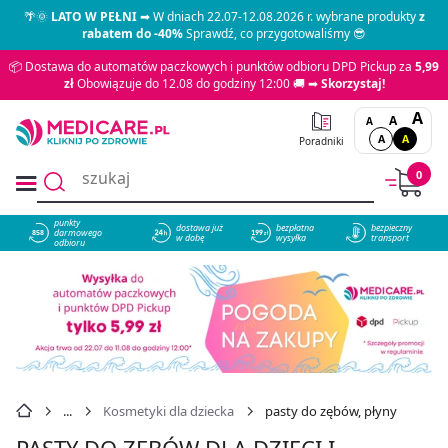
🌴🌞
LATO W PEŁNI
➡ W dniach 22.07-12.08.2026 r. wybrane produkty
z
rabatem do -40%
Sprawdź, co przygotowaliśmy 😎
📦 Dostawa do automatów paczkowych i punktów odbioru DPD Pickup za
5,99
zł
Obowiązuje do 12.08 do godziny 12:00 🚚 ➡
Skorzystaj!
A
A
A
A
A
Poradniki
0
punkty
dostawa już
bezpłatna
bezpieczny
darmowego
858
w dobę
wysyłka
transport
odbioru
Kosmetyki dla dziecka
pasty do zębów, płyny
PASTY DO ZĘBÓW DLA DZIECI I