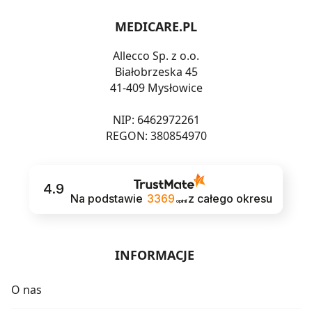
MEDICARE.PL
Allecco Sp. z o.o.
Białobrzeska 45
41-409 Mysłowice
NIP: 6462972261
REGON: 380854970
4.9
Na podstawie
3369
z całego okresu
opinii
INFORMACJE
O nas