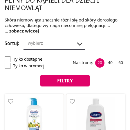
NIEMOWLĄT
Skóra niemowlęca znacznie różni się od skóry dorosłego
człowieka, dlatego wymaga nieco innej pielęgnacji.
Zastanawiając się, jakie wybrać kosmetyki do kąpieli dla
... zobacz więcej
dziecka, szczególną uwagę warto zwrócić na preparaty o
prostym składzie oraz niezawierające substancji
Sortuj:
wybierz
szkodliwych, które mogą być bezpiecznie stosowane już od
pierwszych chwil życia szkraba.
Tylko dostępne
Na stronę:
20
40
60
Tylko w promocji
FILTRY