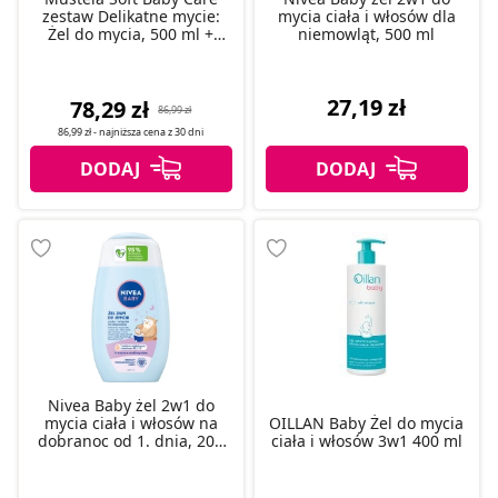
zestaw Delikatne mycie:
mycia ciała i włosów dla
Żel do mycia, 500 ml +
niemowląt, 500 ml
Szampon, 500 ml
27,19 zł
78,29 zł
86,99 zł
86,99 zł
- najniższa cena z
30 dni
Nivea Baby żel 2w1 do
mycia ciała i włosów na
OILLAN Baby Żel do mycia
dobranoc od 1. dnia, 200
ciała i włosów 3w1 400 ml
ml