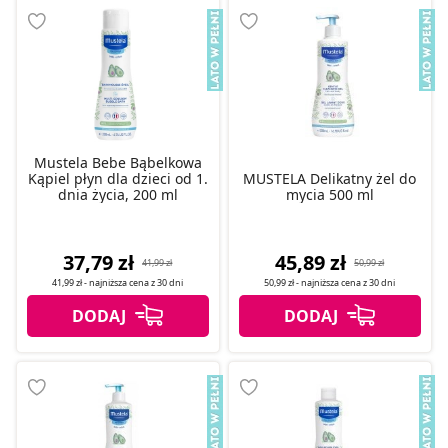
Mustela Bebe Bąbelkowa
Kąpiel płyn dla dzieci od 1.
MUSTELA Delikatny żel do
dnia życia, 200 ml
mycia 500 ml
37,79 zł
45,89 zł
41,99 zł
50,99 zł
41,99 zł
- najniższa cena z
30 dni
50,99 zł
- najniższa cena z
30 dni