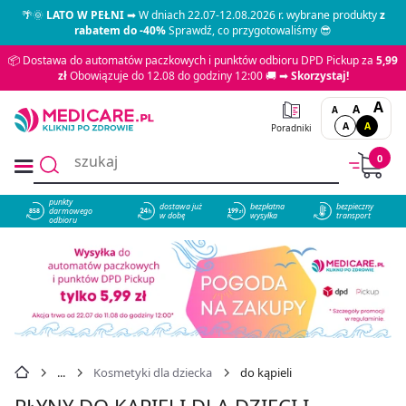
🌴🌞
LATO W PEŁNI
➡ W dniach 22.07-12.08.2026 r. wybrane produkty
z
rabatem do -40%
Sprawdź, co przygotowaliśmy 😎
📦 Dostawa do automatów paczkowych i punktów odbioru DPD Pickup za
5,99
zł
Obowiązuje do 12.08 do godziny 12:00 🚚 ➡
Skorzystaj!
A
A
A
A
A
Poradniki
0
punkty
dostawa już
bezpłatna
bezpieczny
darmowego
858
w dobę
wysyłka
transport
odbioru
Kosmetyki dla dziecka
do kąpieli
PŁYNY DO KĄPIELI DLA DZIECI I