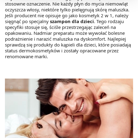
stosowne oznaczenie. Nie każdy płyn do mycia niemowląt
Możesz również kliknąć „
Zaakceptuj niezbędne
”, co
oczyszcza włosy, niektóre tylko pielęgnują skórę maluszka.
Jeśli producent nie opisuje go jako kosmetyk 2 w 1, należy
będzie oznaczało, że nie wyrażasz zgody na
sięgnąć po specjalny
szampon dla dzieci
. Tego rodzaju
pozyskiwanie od Ciebie danych, które nie są niezbędne
specyfiki stosuje się, ściśle przestrzegając zaleceń na
dla funkcjonowania Strony. Będzie się to jednak wiązało
opakowaniu. Nadmiar preparatu może wywołać bolesne
z brakiem dostępu do wszystkich funkcjonalności
podrażnienie i narazić maluszka na dyskomfort. Najlepiej
sprawdzą się produkty do kąpieli dla dzieci, które posiadają
Strony.
status dermokosmetyków i zostały opracowane przez
renomowane marki.