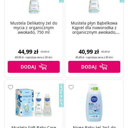
Mustela Delikatny żel do
Mustela płyn Bąbelkowa
mycia z organicznym
Kąpiel dla noworodka z
awokado, 750 ml
organicznym awokado,
750 ml
44,99 zł
40,99 zł
53,49 zł
45,49 zł
49,99 zł
- najniższa cena z
30 dni
45,49 zł
- najniższa cena z
30 dni
Mustela Soft Baby Care
Nivea Baby żel 2w1 do