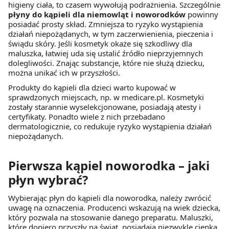
higieny ciała, to czasem wywołują podrażnienia. Szczególnie
płyny do kąpieli dla niemowląt i noworodków
powinny
posiadać prosty skład. Zmniejsza to ryzyko wystąpienia
działań niepożądanych, w tym zaczerwienienia, pieczenia i
świądu skóry. Jeśli kosmetyk okaże się szkodliwy dla
maluszka, łatwiej uda się ustalić źródło nieprzyjemnych
dolegliwości. Znając substancje, które nie służą dziecku,
można unikać ich w przyszłości.
Produkty do kąpieli dla dzieci warto kupować w
sprawdzonych miejscach, np. w medicare.pl. Kosmetyki
zostały starannie wyselekcjonowane, posiadają atesty i
certyfikaty. Ponadto wiele z nich przebadano
dermatologicznie, co redukuje ryzyko wystąpienia działań
niepożądanych.
Pierwsza kąpiel noworodka – jaki
płyn wybrać?
Wybierając płyn do kąpieli dla noworodka, należy zwrócić
uwagę na oznaczenia. Producenci wskazują na wiek dziecka,
który pozwala na stosowanie danego preparatu. Maluszki,
które dopiero przyszły na świat, posiadają niezwykle cienką