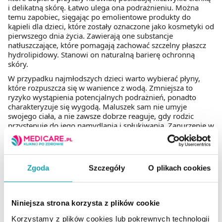
i delikatną skórę. Łatwo ulega ona podrażnieniu. Można
temu zapobiec, sięgając po emolientowe produkty do
kąpieli dla dzieci, które zostały oznaczone jako kosmetyki od
pierwszego dnia życia. Zawierają one substancje
natłuszczające, które pomagają zachować szczelny płaszcz
hydrolipidowy. Stanowi on naturalną barierę ochronną
skóry.
W przypadku najmłodszych dzieci warto wybierać płyny,
które rozpuszcza się w wanience z wodą. Zmniejsza to
ryzyko wystąpienia potencjalnych podrażnień, ponadto
charakteryzuje się wygodą. Maluszek sam nie umyje
swojego ciała, a nie zawsze dobrze reaguje, gdy rodzic
przystępuje do jego namydlania i spłukiwania. Zanurzenie w
roztworze z odpowiednim płynem eliminuje niepotrzebny
stres.
Zgoda
Szczegóły
O plikach cookies
Żele do mycia dla dzieci
Dla starszych pociech stworzono żel do mycia dla dzieci.
Choć wiele z nich lubi dodatkowe atrakcje, które czynią
Niniejsza strona korzysta z plików cookie
kąpiel przyjemniejszą, to obecność silnych zapachów czy
brokatu zwiększa ryzyko podrażnień. Nierzadko też
Korzystamy z plików cookies lub pokrewnych technologii