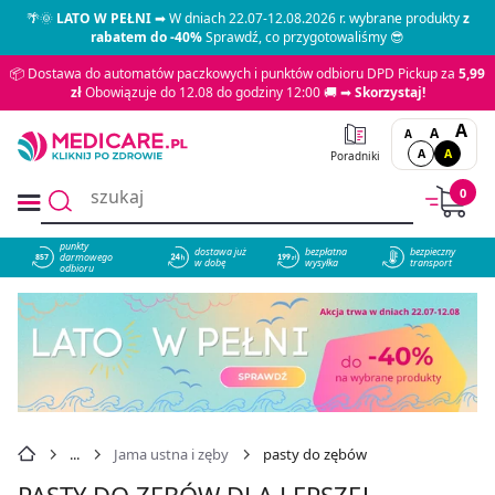
🌴🌞
LATO W PEŁNI
➡ W dniach 22.07-12.08.2026 r. wybrane produkty
z
rabatem do -40%
Sprawdź, co przygotowaliśmy 😎
📦 Dostawa do automatów paczkowych i punktów odbioru DPD Pickup za
5,99
zł
Obowiązuje do 12.08 do godziny 12:00 🚚 ➡
Skorzystaj!
A
A
A
A
A
Poradniki
0
punkty
dostawa już
bezpłatna
bezpieczny
darmowego
857
w dobę
wysyłka
transport
odbioru
Jama ustna i zęby
pasty do zębów
PASTY DO ZĘBÓW DLA LEPSZEJ