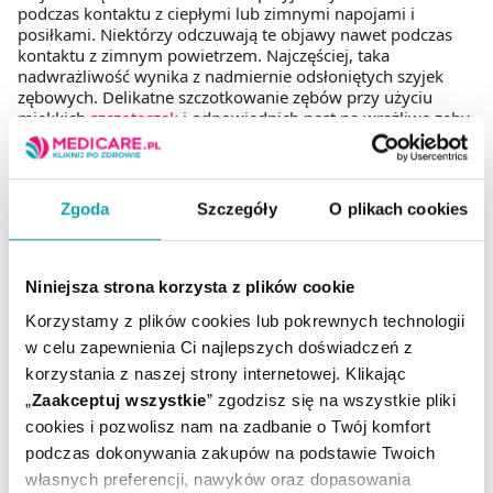
podczas kontaktu z ciepłymi lub zimnymi napojami i
posiłkami. Niektórzy odczuwają te objawy nawet podczas
kontaktu z zimnym powietrzem. Najczęściej, taka
nadwrażliwość wynika z nadmiernie odsłoniętych szyjek
zębowych. Delikatne szczotkowanie zębów przy użyciu
miękkich
szczoteczek
i odpowiednich past na wrażliwe zęby
może znacznie zmniejszyć ten problem.
W medicare.pl mamy dostępne pasty, tworzące na
powierzchni zębiny ochronną warstwę, ograniczającą jej
Zgoda
Szczegóły
O plikach cookies
kontakt z czynnikami zewnętrznymi. Pasty na wrażliwe zęby
nie ścierają szkliwa. Przykładowe
pasty do zębów,
zalecane przy nadwrażliwości
to Elgydium Sensitive,
Elmex Sensitive i
Lacalut
Sensitive, który chroni również
Niniejsza strona korzysta z plików cookie
przed krwawieniem z dziąseł.
Korzystamy z plików cookies lub pokrewnych technologii
w celu zapewnienia Ci najlepszych doświadczeń z
korzystania z naszej strony internetowej. Klikając
Ziołowe pasty do zębów
„
Zaakceptuj wszystkie
” zgodzisz się na wszystkie pliki
cookies i pozwolisz nam na zadbanie o Twój komfort
podczas dokonywania zakupów na podstawie Twoich
Ziołowe pasty do zębów zawierają wyciągi roślinne, enzymy
własnych preferencji, nawyków oraz dopasowania
i ekstrakty roślinne. Przykładem takiego ziołowego