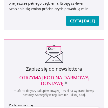
one jeszcze pełnego uzębienia. Erozję szkliwa i
tworzenie się zmian próchniczych powodują m.in.
czynniki środowiskowe na które mamy wpływ każdego
dnia. Jak walczyć z próchnicą na zębach? Czy
CZYTAJ DALEJ
profilaktyka i codzienna higiena jamy ustnej to zawsze
klucz do zdrowego uśmiechu?
Zapisz się do newslettera
OTRZYMAJ KOD NA DARMOWĄ
DOSTAWĘ
*
* Oferta dotyczy zakupów powyżej 149 zł na wybrane formy
dostawy. Szczegóły w regulaminie -
kliknij tutaj
.
Podaj swoje imię