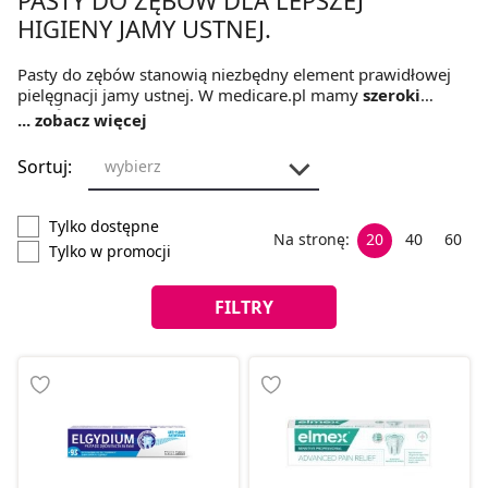
HIGIENY JAMY USTNEJ.
Pasty do zębów stanowią niezbędny element prawidłowej
pielęgnacji jamy ustnej. W medicare.pl mamy
szeroki
wybór past:
pasty wybielające, pasty wzmacniające szkliwo
... zobacz więcej
i pasty chroniące przed próchnicą. Znajdziemy tu również
pasty dla dzieci
i
pasty ziołowe
.
Sortuj:
wybierz
Tylko dostępne
Na stronę:
20
40
60
Tylko w promocji
FILTRY