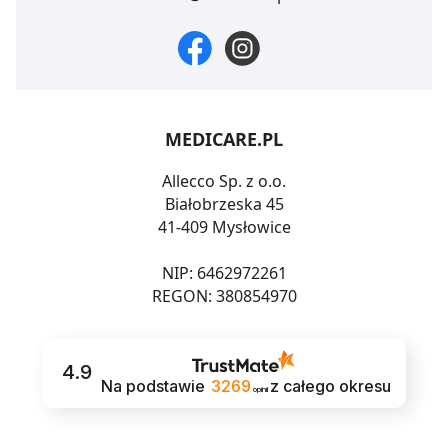
MEDICARE.PL
Allecco Sp. z o.o.
Białobrzeska 45
41-409 Mysłowice
NIP: 6462972261
REGON: 380854970
4.9
Na podstawie
3269
z całego okresu
opinii