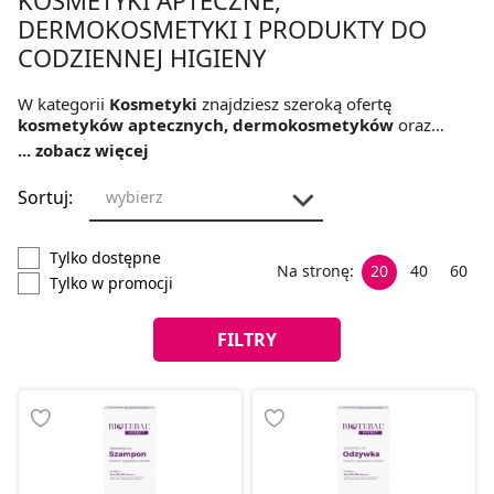
DERMOKOSMETYKI I PRODUKTY DO
CODZIENNEJ HIGIENY
W kategorii
Kosmetyki
znajdziesz szeroką ofertę
kosmetyków aptecznych, dermokosmetyków
oraz
produktów do codziennej
pielęgnacji i higieny całego
... zobacz więcej
ciała
. Oferujemy preparaty do twarzy, włosów, stóp i jamy
ustnej, a także akcesoria, takie jak maszynki do golenia,
Sortuj:
wybierz
szczoteczki czy nici dentystyczne. Wybierz sprawdzone
marki apteczne, które łączą
bezpieczeństwo, skuteczność
i delikatną formułę odpowiednią dla całej rodziny.
Tylko dostępne
Na stronę:
20
40
60
Tylko w promocji
FILTRY