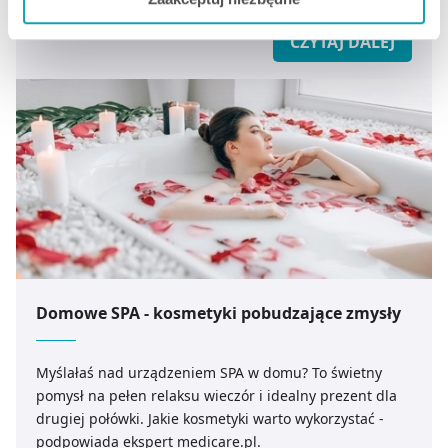
niektóre dodatkowe funkcje, z którymi wiąże się
podpowiada ekspert medicare.pl.
zbieranie danych o Twojej aktywności dokonaj
CZYTAJ DALEJ
preferowanych przez Ciebie wyborów i kliknij „
Zarządzaj
zgodami
”.
Możesz również kliknąć „
Zaakceptuj niezbędne
”, co
będzie oznaczało, że nie wyrażasz zgody na
pozyskiwanie od Ciebie danych, które nie są niezbędne
dla funkcjonowania Strony. Będzie się to jednak wiązało
z brakiem dostępu do wszystkich funkcjonalności
Strony.
Domowe SPA - kosmetyki pobudzające zmysły
Myślałaś nad urządzeniem SPA w domu? To świetny
pomysł na pełen relaksu wieczór i idealny prezent dla
drugiej połówki. Jakie kosmetyki warto wykorzystać -
podpowiada ekspert medicare.pl.