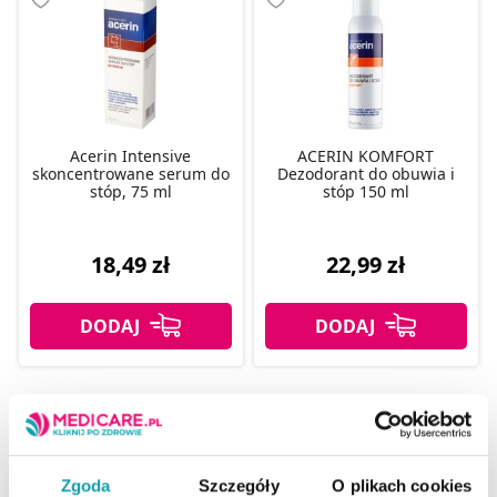
Acerin Intensive
ACERIN KOMFORT
skoncentrowane serum do
Dezodorant do obuwia i
stóp, 75 ml
stóp 150 ml
18,49 zł
22,99 zł
1
2
3
4
ZOBACZ WSZYSTKIE PRODUKTY
Zgoda
Szczegóły
O plikach cookies