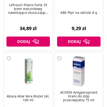
Lefrosch Pilarix Forte 35
krem mocznikowy
nawilżająco-złuszczający,
ABE Płyn na odciski 8 g
50 ml
34,89 zł
9,29 zł
ACERIN Antyperspirant
Aboca Aloe Vera Biożel żel,
Krem do stóp
100 ml
przeciwpotny 75 ml