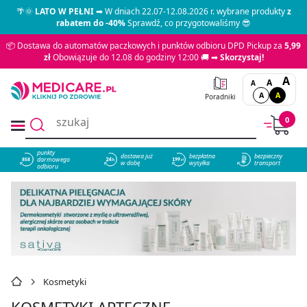
🌴🌞
LATO W PEŁNI
➡ W dniach 22.07-12.08.2026 r. wybrane produkty
z
rabatem do -40%
Sprawdź, co przygotowaliśmy 😎
📦 Dostawa do automatów paczkowych i punktów odbioru DPD Pickup za
5,99
zł
Obowiązuje do 12.08 do godziny 12:00 🚚 ➡
Skorzystaj!
A
A
A
A
A
Poradniki
0
punkty
dostawa już
bezpłatna
bezpieczny
darmowego
858
w dobę
wysyłka
transport
odbioru
Kosmetyki
KOSMETYKI APTECZNE,