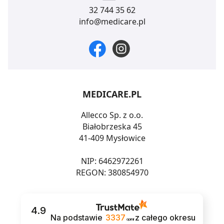
32 744 35 62
info@medicare.pl
MEDICARE.PL
Allecco Sp. z o.o.
Białobrzeska 45
41-409 Mysłowice
NIP: 6462972261
REGON: 380854970
4.9
Na podstawie
3337
z całego okresu
opinii