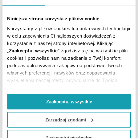
Niniejsza strona korzysta z plików cookie
Korzystamy z plików cookies lub pokrewnych technologii
w celu zapewnienia Ci najlepszych doświadczeń z
korzystania z naszej strony internetowej. Klikając
„
Zaakceptuj wszystkie
” zgodzisz się na wszystkie pliki
cookies i pozwolisz nam na zadbanie o Twój komfort
podczas dokonywania zakupów na podstawie Twoich
własnych preferencji, nawyków oraz dopasowania
wyświetlania naszej oferty indywidualnie do Twoich
potrzeb. Część z plików jest nam dodatkowo niezbędna
Kosmetyki na przebarwienia – jak wybrać?
do prawidłowego działania Portalu oraz jego
Zaakceptuj wszystkie
funkcjonalności. W zależności od funkcji, dane o tym jak
Przebarwienia skóry to problem, który dotyczy
korzystasz z naszej witryny będą również przekazywane
większości z nas. Mogą mieć postać piegów, melasmy,
do naszych Partnerów marketingowych i analitycznych.
Zarządzaj zgodami
przebarwień potrądzikowych lub być wynikiem różnych
chorób. Jak usunąć przebarwienia na twarzy? Jaki krem
Jeżeli chcesz dostosować swoją zgodę i wybrać tylko
wybielający przebarwienia będzie skuteczny –
Zaakceptuj niezbędne