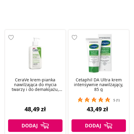
CeraVe krem-pianka
Cetaphil DA Ultra krem
nawilżająca do mycia
intensywnie nawilżający,
twarzy i do demakijażu,
85 g
236 ml
5 (1)
48,49 zł
43,49 zł