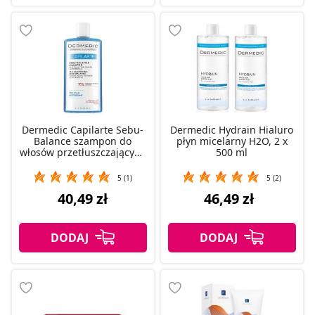
Dermedic Capilarte Sebu-
Dermedic Hydrain Hialuro
Balance szampon do
płyn micelarny H2O, 2 x
włosów przetłuszczających
500 ml
się, 300 ml
5 (1)
5 (2)
40,49 zł
46,49 zł