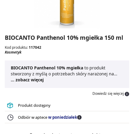
BIOCANTO Panthenol 10% mgiełka 150 ml
Kod produktu:
117042
Kosmetyk
BIOCANTO Panthenol 10% mgiełka
to produkt
stworzony z myślą o potrzebach skóry narażonej na
działanie słońca, wiatru, wody, a także mrozu. Dzięki
... zobacz więcej
wysokiej zawartości d-panthenolu oraz obecności
alantoiny i ekstraktu z aloesu, kosmetyk zapewnia
Dowiedz się więcej
odpowiednią pielęgnację skóry.
Panthenol mgiełka
BIOCANTO
intensywnie nawilża skórę, poprawia jej
Produkt dostępny
elastyczność oraz łagodzi podrażnienia i
zaczerwienienia.
Odbiór w aptece
w poniedziałek