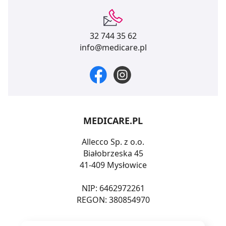
32 744 35 62
info@medicare.pl
MEDICARE.PL
Allecco Sp. z o.o.
Białobrzeska 45
41-409 Mysłowice
NIP: 6462972261
REGON: 380854970