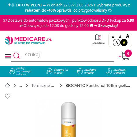
🌴🌞
LATO W PEŁNI
➡ W dniach 22.07-12.08.2026 r. wybrane produkty
z
rabatem do -40%
Sprawdź, co przygotowaliśmy 😎
📦 Dostawa do automatów paczkowych i punktów odbioru DPD Pickup za
5,99
zł
Obowiązuje do 12.08 do godziny 12:00 🚚 ➡
Skorzystaj!
A
A
A
A
A
Poradniki
0
punkty
dostawa już
bezpłatna
bezpieczny
darmowego
858
w dobę
wysyłka
transport
odbioru
Termiczne urazy skóry
BIOCANTO Panthenol 10% mgiełka 150 ml - cena 15,98 zł