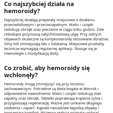
Co najszybciej działa na
hemoroidy?
Najszybciej działają preparaty miejscowe o działaniu
przeciwbólowym i przeciwzapalnym. Maści i czopki
redukują obrzęk oraz pieczenie w ciągu kilku godzin. Żele
chłodzące przynoszą natychmiastową ulgę. Przy ostrych
objawach skuteczne są kortykosteroidy stosowane doraźnie.
Silny ból zmniejszają leki z lidokainą. Miejscowe produkty
lecznicze wymagają regularnej aplikacji. Stosuje się je
równolegle z modyfikacją diety.
Co zrobić, aby hemoroidy się
wchłonęły?
Hemoroidy mogą zmniejszyć się przy leczeniu
zachowawczym. Potrzebne są dieta bogata w błonnik i
odpowiednie nawodnienie. Maści i czopki redukują stan
zapalny oraz obrzęk. Tabletki poprawiają krążenie żylne i
przyspieszają regenerację. Ważne jest unikanie długiego
siedzenia i zaparć. Kąpiele nasiadowe łagodzą objawy i
poprawiają komfort. Wczesna reakcja pozwala uniknąć