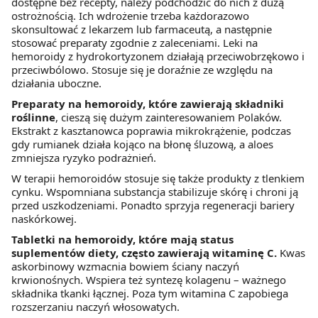
dostępne bez recepty, należy podchodzić do nich z dużą
ostrożnością. Ich wdrożenie trzeba każdorazowo
skonsultować z lekarzem lub farmaceutą, a następnie
stosować preparaty zgodnie z zaleceniami. Leki na
hemoroidy z hydrokortyzonem działają przeciwobrzękowo i
przeciwbólowo. Stosuje się je doraźnie ze względu na
działania uboczne.
Preparaty na hemoroidy, które zawierają składniki
roślinne
, cieszą się dużym zainteresowaniem Polaków.
Ekstrakt z kasztanowca poprawia mikrokrążenie, podczas
gdy rumianek działa kojąco na błonę śluzową, a aloes
zmniejsza ryzyko podrażnień.
W terapii hemoroidów stosuje się także produkty z tlenkiem
cynku. Wspomniana substancja stabilizuje skórę i chroni ją
przed uszkodzeniami. Ponadto sprzyja regeneracji bariery
naskórkowej.
Tabletki na hemoroidy, które mają status
suplementów diety, często zawierają witaminę C.
Kwas
askorbinowy wzmacnia bowiem ściany naczyń
krwionośnych. Wspiera też syntezę kolagenu – ważnego
składnika tkanki łącznej. Poza tym witamina C zapobiega
rozszerzaniu naczyń włosowatych.