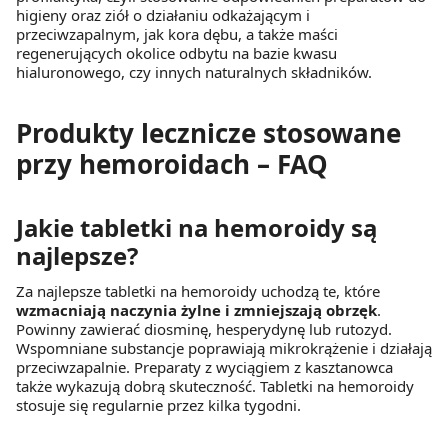
higieny oraz ziół o działaniu odkażającym i
z brakiem dostępu do wszystkich funkcjonalności
przeciwzapalnym, jak kora dębu, a także maści
Strony.
regenerujących okolice odbytu na bazie kwasu
hialuronowego, czy innych naturalnych składników.
Produkty lecznicze stosowane
przy hemoroidach – FAQ
Jakie tabletki na hemoroidy są
najlepsze?
Za najlepsze tabletki na hemoroidy uchodzą te, które
wzmacniają naczynia żylne i zmniejszają obrzęk
.
Powinny zawierać diosminę, hesperydynę lub rutozyd.
Wspomniane substancje poprawiają mikrokrążenie i działają
przeciwzapalnie. Preparaty z wyciągiem z kasztanowca
także wykazują dobrą skuteczność. Tabletki na hemoroidy
stosuje się regularnie przez kilka tygodni.