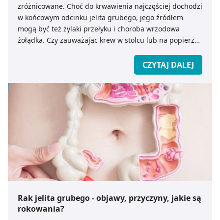
zróżnicowane. Choć do krwawienia najczęściej dochodzi
w końcowym odcinku jelita grubego, jego źródłem
mogą być też żylaki przełyku i choroba wrzodowa
żołądka. Czy zauważając krew w stolcu lub na popierze
toaletowym zawsze należy zgłosić się do lekarza? O
czym może świadczyć obecność świeżej krwi w kale u
CZYTAJ DALEJ
dziecka, a co może być powodem ciemnych, bordowych
pasm krwi na stolcu? Kiedy wykonać badanie na krew
utajoną w kale?
Rak jelita grubego - objawy, przyczyny, jakie są
rokowania?