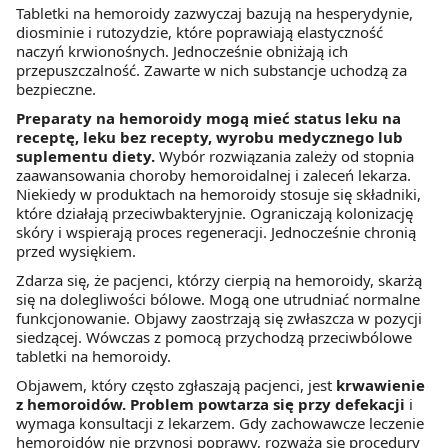
Tabletki na hemoroidy zazwyczaj bazują na hesperydynie,
diosminie i rutozydzie, które poprawiają elastyczność
naczyń krwionośnych. Jednocześnie obniżają ich
przepuszczalność. Zawarte w nich substancje uchodzą za
bezpieczne.
Preparaty na hemoroidy mogą mieć status leku na
receptę, leku bez recepty, wyrobu medycznego lub
suplementu diety.
Wybór rozwiązania zależy od stopnia
zaawansowania choroby hemoroidalnej i zaleceń lekarza.
Niekiedy w produktach na hemoroidy stosuje się składniki,
które działają przeciwbakteryjnie. Ograniczają kolonizację
skóry i wspierają proces regeneracji. Jednocześnie chronią
przed wysiękiem.
Zdarza się, że pacjenci, którzy cierpią na hemoroidy, skarżą
się na dolegliwości bólowe. Mogą one utrudniać normalne
funkcjonowanie. Objawy zaostrzają się zwłaszcza w pozycji
siedzącej. Wówczas z pomocą przychodzą przeciwbólowe
tabletki na hemoroidy.
Objawem, który często zgłaszają pacjenci, jest
krwawienie
z hemoroidów. Problem powtarza się przy defekacji
i
wymaga konsultacji z lekarzem. Gdy zachowawcze leczenie
hemoroidów nie przynosi poprawy, rozważa się procedury