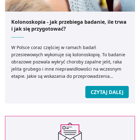
Kolonoskopia - jak przebiega badanie, ile trwa
i jak się przygotować?
W Polsce coraz częściej w ramach badań
przesiewowych wykonuje się kolonoskopię. To badanie
obrazowe pozwala wykryć choroby zapalne jelit, raka
jelita grubego i inne nieprawidłowości na wczesnym
etapie. Jakie są wskazania do przeprowadzenia
kolonoskopii? Jak powinno wyglądać przygotowanie do
badania, aby uzyskać najbardziej wiarygodny wynik i
CZYTAJ DALEJ
uniknąć ewentualnych powikłań?