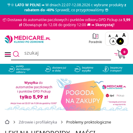
🌴🌞
LATO W PEŁNI
➡ W dniach 22.07-12.08.2026 r. wybrane produkty
z
rabatem do -40%
Sprawdź, co przygotowaliśmy 😎
📦 Dostawa do automatów paczkowych i punktów odbioru DPD Pickup za
5,99
zł
Obowiązuje do 12.08 do godziny 12:00 🚚 ➡
Skorzystaj!
A
A
A
A
A
Poradniki
0
punkty
dostawa już
bezpłatna
bezpieczny
darmowego
858
w dobę
wysyłka
transport
odbioru
Zdrowie i profilaktyka
Problemy proktologiczne
LEKI NA HEMOROIDY - MAŚCI,