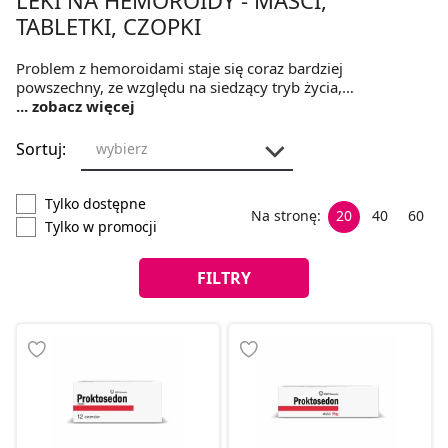
TABLETKI, CZOPKI
Problem z hemoroidami staje się coraz bardziej
powszechny, ze względu na siedzący tryb życia,
nieodpowiednią dietę oraz problemy z wypróżnianiem. W
... zobacz więcej
tej kategorii znaleźć można maści, czopki oraz tabletki na
hemoroidy, a także płyny i inne preparaty sprawdzające się
Sortuj:
wybierz
w pielęgnacji wrażliwych miejsc.
Tylko dostępne
Na stronę:
20
40
60
Tylko w promocji
FILTRY