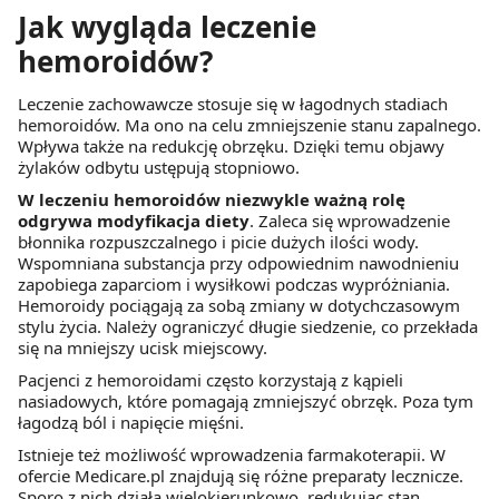
Jak wygląda leczenie
hemoroidów?
Leczenie zachowawcze stosuje się w łagodnych stadiach
hemoroidów. Ma ono na celu zmniejszenie stanu zapalnego.
Wpływa także na redukcję obrzęku. Dzięki temu objawy
żylaków odbytu ustępują stopniowo.
W leczeniu hemoroidów niezwykle ważną rolę
odgrywa modyfikacja diety
. Zaleca się wprowadzenie
błonnika rozpuszczalnego i picie dużych ilości wody.
Wspomniana substancja przy odpowiednim nawodnieniu
zapobiega zaparciom i wysiłkowi podczas wypróżniania.
Hemoroidy pociągają za sobą zmiany w dotychczasowym
stylu życia. Należy ograniczyć długie siedzenie, co przekłada
się na mniejszy ucisk miejscowy.
Pacjenci z hemoroidami często korzystają z kąpieli
nasiadowych, które pomagają zmniejszyć obrzęk. Poza tym
łagodzą ból i napięcie mięśni.
Istnieje też możliwość wprowadzenia farmakoterapii. W
ofercie Medicare.pl znajdują się różne preparaty lecznicze.
Sporo z nich działa wielokierunkowo, redukując stan