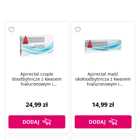
Apirectal czopki
Apirectal maść
doodbytnicze z kwasem
okołoodbytnicza z kwasem
hialuronowym i
hialuronowym i
propolisem, 10 szt.
propolisem, 20 g
24,99 zł
14,99 zł