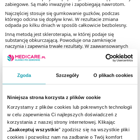
zabiegowe. Są mało inwazyjne i zapobiegają nawrotom.
Najczęściej stosuje się gumkowanie guzków, podczas
którego odcina się dopływ krwi. W rezultacie zmiana
odpada po kilku dniach w sposób całkowicie bezbolesny.
Inną metodą jest skleroterapia, w której podaje się
substancję obkurczającą. Powoduje ona zamknięcie
naczynia i zapewnia trwałe rezultaty. W zaawansowanych
przypadkach hemoroidów wykorzystuje się leczenie
chirurgiczne. Duże guzki usuwa się mechanicznie, a zabieg
wyraźnie poprawia jakość życia.
Zgoda
Szczegóły
O plikach cookies
Hemoroidy – dokuczliwe objawy
żylaków odbytu
Niniejsza strona korzysta z plików cookie
Na skutek nadmiernego gromadzenia się krwi w guzkach
krwawniczych w okolicach odbytu, dochodzi do ich
Korzystamy z plików cookies lub pokrewnych technologii
naciągnięcia i dużego dyskomfortu podczas wizyt w
w celu zapewnienia Ci najlepszych doświadczeń z
toalecie. Zalegająca krew prowadzi do wytworzenia się
korzystania z naszej strony internetowej. Klikając
stanu zapalnego, co daje szereg nieprzyjemnych objawów.
„
Zaakceptuj wszystkie
” zgodzisz się na wszystkie pliki
Do początkowych symptomów choroby należą świąd i
pojawienie się sączącej się wydzieliny. W kolejnym etapie
cookies i pozwolisz nam na zadbanie o Twój komfort