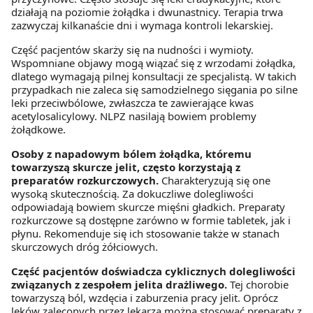
działają na poziomie żołądka i dwunastnicy. Terapia trwa
zazwyczaj kilkanaście dni i wymaga kontroli lekarskiej.
Część pacjentów skarży się na nudności i wymioty.
Wspomniane objawy mogą wiązać się z wrzodami żołądka,
dlatego wymagają pilnej konsultacji ze specjalistą. W takich
przypadkach nie zaleca się samodzielnego sięgania po silne
leki przeciwbólowe, zwłaszcza te zawierające kwas
acetylosalicylowy. NLPZ nasilają bowiem problemy
żołądkowe.
Osoby z napadowym bólem żołądka, któremu
towarzyszą skurcze jelit, często korzystają z
preparatów rozkurczowych.
Charakteryzują się one
wysoką skutecznością. Za dokuczliwe dolegliwości
odpowiadają bowiem skurcze mięśni gładkich. Preparaty
rozkurczowe są dostępne zarówno w formie tabletek, jak i
płynu. Rekomenduje się ich stosowanie także w stanach
skurczowych dróg żółciowych.
Część pacjentów doświadcza cyklicznych dolegliwości
związanych z zespołem jelita drażliwego.
Tej chorobie
towarzyszą ból, wzdęcia i zaburzenia pracy jelit. Oprócz
leków zaleconych przez lekarza można stosować preparaty z