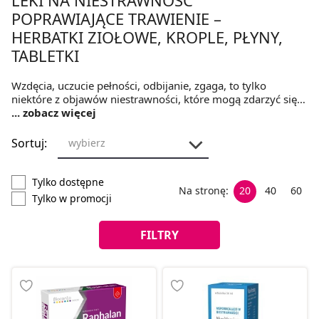
POPRAWIAJĄCE TRAWIENIE –
HERBATKI ZIOŁOWE, KROPLE, PŁYNY,
TABLETKI
Wzdęcia, uczucie pełności, odbijanie, zgaga, to tylko
niektóre z objawów niestrawności, które mogą zdarzyć się
po posiłku. W celu łagodzenia tych nieprzyjemnych
... zobacz więcej
dolegliwości żołądkowo – jelitowych można wspomagać się
preparatami, które poprawiają trawienie. W tej kategorii
Sortuj:
wybierz
znaleźć można wiele ziołowych oraz syntetycznych
produktów w dogodnej dla każdego postaci, które łagodzą,
a nawet znoszą objawy niestrawności.
Tylko dostępne
Na stronę:
20
40
60
Tylko w promocji
FILTRY