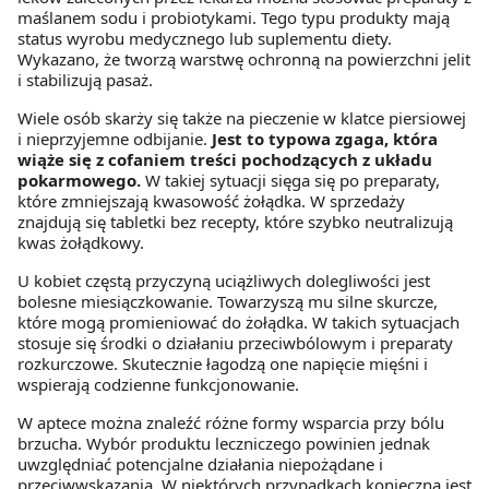
maślanem sodu i probiotykami. Tego typu produkty mają
status wyrobu medycznego lub suplementu diety.
Wykazano, że tworzą warstwę ochronną na powierzchni jelit
i stabilizują pasaż.
Wiele osób skarży się także na pieczenie w klatce piersiowej
i nieprzyjemne odbijanie.
Jest to typowa zgaga, która
wiąże się z cofaniem treści pochodzących z układu
pokarmowego.
W takiej sytuacji sięga się po preparaty,
które zmniejszają kwasowość żołądka. W sprzedaży
znajdują się tabletki bez recepty, które szybko neutralizują
kwas żołądkowy.
U kobiet częstą przyczyną uciążliwych dolegliwości jest
bolesne miesiączkowanie. Towarzyszą mu silne skurcze,
które mogą promieniować do żołądka. W takich sytuacjach
stosuje się środki o działaniu przeciwbólowym i preparaty
rozkurczowe. Skutecznie łagodzą one napięcie mięśni i
wspierają codzienne funkcjonowanie.
W aptece można znaleźć różne formy wsparcia przy bólu
brzucha. Wybór produktu leczniczego powinien jednak
uwzględniać potencjalne działania niepożądane i
przeciwwskazania. W niektórych przypadkach konieczna jest