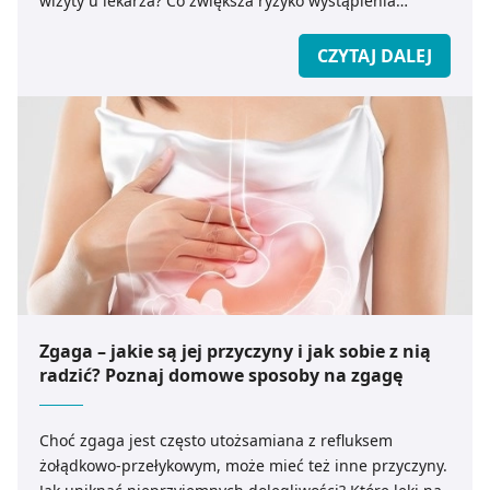
wizyty u lekarza? Co zwiększa ryzyko wystąpienia
choroby refluksowej żołądka i jakie leczenie jest
skuteczne?
CZYTAJ DALEJ
Zgaga – jakie są jej przyczyny i jak sobie z nią
radzić? Poznaj domowe sposoby na zgagę
Choć zgaga jest często utożsamiana z refluksem
żołądkowo-przełykowym, może mieć też inne przyczyny.