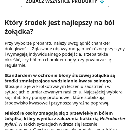
ZOBACZ WSZYSTKIE PRODUKTY
Który środek jest najlepszy na ból
żołądka?
Przy wyborze preparatu należy uwzględnić charakter
dolegliwości. Zgłaszane objawy mogą mieć różne przyczyny
i wymagają indywidualnego podejścia. Trzeba także
określić, czy ból ma charakter nagły, czy powtarza się
regularnie.
Standardem w ochronie błony śluzowej żołądka są
środki zmniejszające wydzielanie kwasu solnego.
Stosuje się je w krótkotrwałym leczeniu zaostrzeń i w
sytuacjach o umiarkowanym nasileniu. Najczęściej wybiera
się inhibitory pompy protonowej, które stabilizują
środowisko kwasowe i przynoszą wyraźną poprawę.
Niektóre osoby zmagają się z przewlekłym bólem
żołądka, który wynika z zakażenia bakterią
Helicobacter
pylori
.
W takich sytuacjach wdraża się leczenie
przyczynowe. Często stosuje się leki eradykacyjne, które