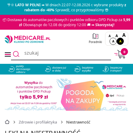
🌴🌞
LATO W PEŁNI
➡ W dniach 22.07-12.08.2026 r. wybrane produkty
z
rabatem do -40%
Sprawdź, co przygotowaliśmy 😎
📦 Dostawa do automatów paczkowych i punktów odbioru DPD Pickup za
5,99
zł
Obowiązuje do 12.08 do godziny 12:00 🚚 ➡
Skorzystaj!
A
A
A
A
A
Poradniki
0
punkty
dostawa już
bezpłatna
bezpieczny
darmowego
858
w dobę
wysyłka
transport
odbioru
Zdrowie i profilaktyka
Niestrawność
LEKI NA NIESTRAWNOŚĆ