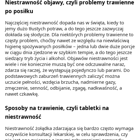
Niestrawność objawy, czyli problemy trawienne
Strony.
po posiłku
Najczęściej niestrawność dopada nas w święta, kiedy to
jemy dużo tłustych potraw, a do tego jeszcze zazwyczaj
dokłada się słodycze. Dla niektórych problemy trawienne to
częsty problem, choćby nawet ze względu na niewłaściwą
higienę spożywanych posiłków – jedna lub dwie duże porcje
w ciągu dnia zjedzone w szybkim tempie, a do tego jeszcze
siedzący tryb życia i alkohol. Objawów niestrawności jest
wiele i nie koniecznie muszą być one odczuwalne naraz,
zdarza się raczej, że występują pojedynczo lub parami. Do
podstawowych zaburzeń trawiennych zaliczyć można
uczucie pełności, wzdęcia brzucha, nadmierne gazy,
zmęczenie, senność, odbijanie, zgagę, nadkwaśność, a
nawet czkawkę.
Sposoby na trawienie, czyli tabletki na
niestrawność
Niestrawność żołądka zdarzająca się bardzo często wymaga
oczywiście konsultacji lekarskiej, w celu sprawdzenia, czy