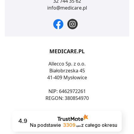
32 744 35 62
info@medicare.pl
MEDICARE.PL
Allecco Sp. z o.o.
Białobrzeska 45
41-409 Mysłowice
NIP: 6462972261
REGON: 380854970
4.9
Na podstawie
3309
z całego okresu
opinii