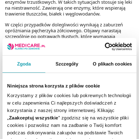
enzymów trzustkowych. W takich sytuacjach stosuje się leki
na niestrawność. Zawierają one enzymy, które wspierają
trawienie tłuszczów, białek i węglowodanów.
W części przypadków dolegliwości wynikają z zaburzeń
opróżniania pęcherzyka żółciowego. Objawy narastają
szczególnie po potrawach tłustych, które wymagają
większej ilości żółci. W takich sytuacjach stosuje się środki
żółciopędne. Poprawiają one przepływ żółci i wspomagają
prawidłowe trawienie.
Zgoda
Szczegóły
O plikach cookies
Niekiedy trudności wynikają z czynnościowych zaburzeń
przewodu pokarmowego. Niestrawność czynnościowa
objawia się uczuciem pełności, odbijaniem i uciskiem w
nadbrzuszu. Zazwyczaj wdraża się wsparcie
Niniejsza strona korzysta z plików cookie
farmakologiczne i techniki łagodzące napięcie.
Korzystamy z plików cookies lub pokrewnych technologii
W łagodnych zaburzeniach trawienia pomocne okazują się
w celu zapewnienia Ci najlepszych doświadczeń z
naturalne składniki. Często stosuje się ziołowe preparaty,
korzystania z naszej strony internetowej. Klikając
które zmniejszają wzdęcia i napięcie ścian jelit. Najczęściej
zawierają one miętę pieprzową, która wykazuje działanie
„
Zaakceptuj wszystkie
” zgodzisz się na wszystkie pliki
rozkurczowe.
cookies i pozwolisz nam na zadbanie o Twój komfort
podczas dokonywania zakupów na podstawie Twoich
Często wsparciem dla układu trawiennego są preparaty