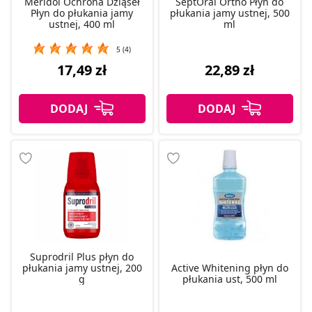
Meridol Ochrona Dziąseł
SeptOral Ortho Płyn do
Płyn do płukania jamy
płukania jamy ustnej, 500
ustnej, 400 ml
ml
5 (4)
17,49 zł
22,89 zł
Suprodril Plus płyn do
płukania jamy ustnej, 200
Active Whitening płyn do
g
płukania ust, 500 ml