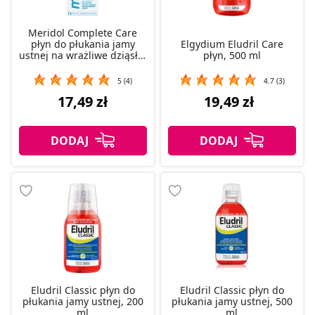
Meridol Complete Care
płyn do płukania jamy
Elgydium Eludril Care
ustnej na wrażliwe dziąsła,
płyn, 500 ml
400 ml
5 (4)
4.7 (3)
17,49 zł
19,49 zł
Eludril Classic płyn do
Eludril Classic płyn do
płukania jamy ustnej, 200
płukania jamy ustnej, 500
ml
ml