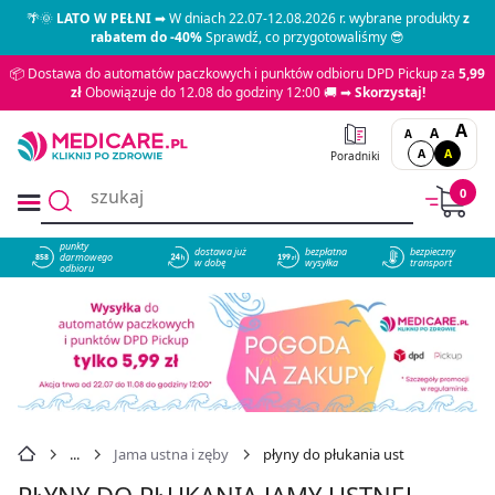
🌴🌞
LATO W PEŁNI
➡ W dniach 22.07-12.08.2026 r. wybrane produkty
z
rabatem do -40%
Sprawdź, co przygotowaliśmy 😎
📦 Dostawa do automatów paczkowych i punktów odbioru DPD Pickup za
5,99
zł
Obowiązuje do 12.08 do godziny 12:00 🚚 ➡
Skorzystaj!
A
A
A
A
A
Poradniki
0
punkty
dostawa już
bezpłatna
bezpieczny
darmowego
858
w dobę
wysyłka
transport
odbioru
Jama ustna i zęby
płyny do płukania ust
PŁYNY DO PŁUKANIA JAMY USTNEJ,