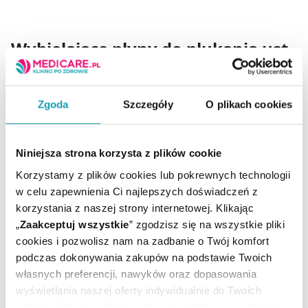
Wybielające płyny do płukania ust
W medicare.pl znajdziemy również płyny do płukania jamy
Zgoda
Szczegóły
O plikach cookies
ustnej, które
dbają o naturalną biel zębów
. Wybielające
płyny do płukania ust chronią szkliwo przed powstawaniem
przebarwień i przeciwdziałają odkładaniu się kamienia.
Przykładami preparatów są Listerine Stay White i
Blanx
Niniejsza strona korzysta z plików cookie
Advanced Whitening. Regularne stosowanie takiego płynu
do płukania ust pomoże przywrócić bielszy uśmiech.
Korzystamy z plików cookies lub pokrewnych technologii
w celu zapewnienia Ci najlepszych doświadczeń z
korzystania z naszej strony internetowej. Klikając
„
Zaakceptuj wszystkie
” zgodzisz się na wszystkie pliki
Płyny do płukania ust działające
cookies i pozwolisz nam na zadbanie o Twój komfort
kompleksowo
podczas dokonywania zakupów na podstawie Twoich
własnych preferencji, nawyków oraz dopasowania
wyświetlania naszej oferty indywidualnie do Twoich
Do codziennej pielęgnacji jamy ustnej można stosować
płyny do płukania ust działające wielokierunkowo. Mają one
potrzeb. Część z plików jest nam dodatkowo niezbędna