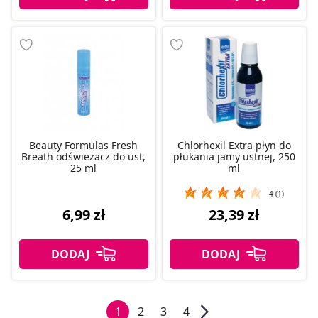
Beauty Formulas Fresh
Chlorhexil Extra płyn do
Breath odświeżacz do ust,
płukania jamy ustnej, 250
25 ml
ml
4 (1)
6,99 zł
23,39 zł
1
2
3
4