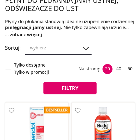
ODŚWIEŻACZE DO UST
Płyny do płukania stanowią idealne uzupełnienie codziennej
pielęgnacji jamy ustnej.
Nie tylko zapewniają uczucie
odświeżenia, ale przede wszystkim chronią szkliwo przed
... zobacz więcej
szkodliwym działaniem kwasów i wpływają korzystnie na
strukturę zębów.
Sortuj:
wybierz
Tylko dostępne
Na stronę:
20
40
60
Tylko w promocji
FILTRY