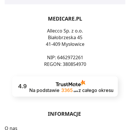
MEDICARE.PL
Allecco Sp. z o.o.
Białobrzeska 45
41-409 Mysłowice
NIP: 6462972261
REGON: 380854970
4.9
Na podstawie
3365
z całego okresu
opinii
INFORMACJE
O nas