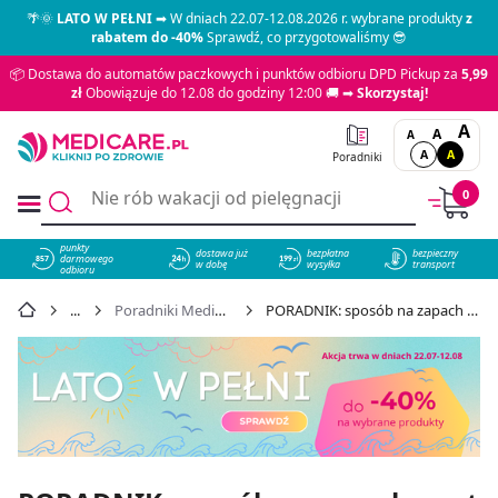
🌴🌞
LATO W PEŁNI
➡ W dniach 22.07-12.08.2026 r. wybrane produkty
z
rabatem do -40%
Sprawdź, co przygotowaliśmy 😎
📦 Dostawa do automatów paczkowych i punktów odbioru DPD Pickup za
5,99
zł
Obowiązuje do 12.08 do godziny 12:00 🚚 ➡
Skorzystaj!
A
A
A
A
A
Poradniki
0
punkty
dostawa już
bezpłatna
bezpieczny
darmowego
857
w dobę
wysyłka
transport
odbioru
Poradniki Medicare
PORADNIK: sposób na zapach z ust