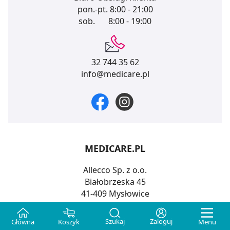
pon.-pt.
8:00 - 21:00
sob.
8:00 - 19:00
32 744 35 62
info@medicare.pl
MEDICARE.PL
Allecco Sp. z o.o.
Białobrzeska 45
41-409 Mysłowice
NIP: 6462972261
Szukaj
Zaloguj
Główna
Koszyk
Menu
REGON: 380854970