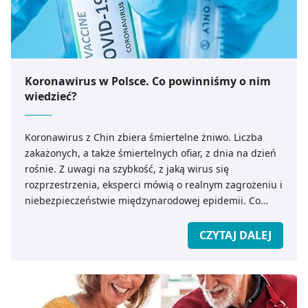
Koronawirus w Polsce. Co powinniśmy o nim
wiedzieć?
Koronawirus z Chin zbiera śmiertelne żniwo. Liczba
zakażonych, a także śmiertelnych ofiar, z dnia na dzień
rośnie. Z uwagi na szybkość, z jaką wirus się
rozprzestrzenia, eksperci mówią o realnym zagrożeniu i
niebezpieczeństwie międzynarodowej epidemii. Co
powinniśmy wiedzieć o koronawirusie z Chin? Jak
zapobiec ewentualnemu zakażeniu?
CZYTAJ DALEJ