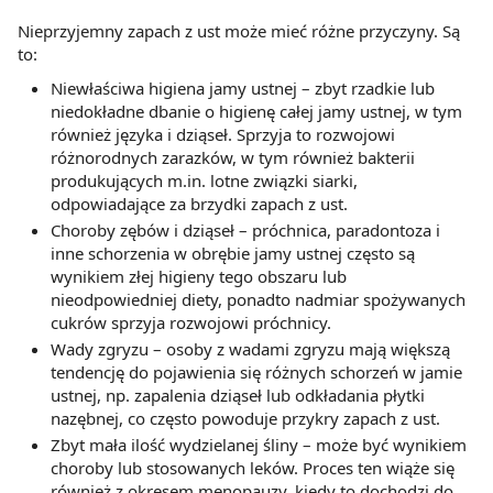
Nieprzyjemny zapach z ust może mieć różne przyczyny. Są
to:
Niewłaściwa higiena jamy ustnej – zbyt rzadkie lub
niedokładne dbanie o higienę całej jamy ustnej, w tym
również języka i dziąseł. Sprzyja to rozwojowi
różnorodnych zarazków, w tym również bakterii
produkujących m.in. lotne związki siarki,
odpowiadające za brzydki zapach z ust.
Choroby zębów i dziąseł – próchnica, paradontoza i
inne schorzenia w obrębie jamy ustnej często są
wynikiem złej higieny tego obszaru lub
nieodpowiedniej diety, ponadto nadmiar spożywanych
cukrów sprzyja rozwojowi próchnicy.
Wady zgryzu – osoby z wadami zgryzu mają większą
tendencję do pojawienia się różnych schorzeń w jamie
ustnej, np. zapalenia dziąseł lub odkładania płytki
nazębnej, co często powoduje przykry zapach z ust.
Zbyt mała ilość wydzielanej śliny – może być wynikiem
choroby lub stosowanych leków. Proces ten wiąże się
również z okresem menopauzy, kiedy to dochodzi do