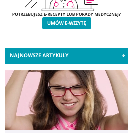
z brakiem dostępu do wszystkich funkcjonalności
Strony.
POTRZEBUJESZ E-RECEPTY LUB PORADY MEDYCZNEJ?
UMÓW E-WIZYTĘ
NAJNOWSZE ARTYKUŁY