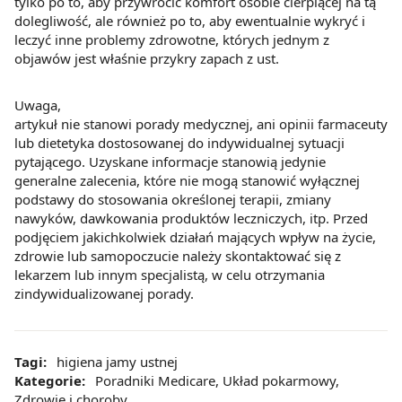
tylko po to, aby przywrócić komfort osobie cierpiącej na tą
dolegliwość, ale również po to, aby ewentualnie wykryć i
leczyć inne problemy zdrowotne, których jednym z
objawów jest właśnie przykry zapach z ust.
Uwaga,
artykuł nie stanowi porady medycznej, ani opinii farmaceuty
lub dietetyka dostosowanej do indywidualnej sytuacji
pytającego. Uzyskane informacje stanowią jedynie
generalne zalecenia, które nie mogą stanowić wyłącznej
podstawy do stosowania określonej terapii, zmiany
nawyków, dawkowania produktów leczniczych, itp. Przed
podjęciem jakichkolwiek działań mających wpływ na życie,
zdrowie lub samopoczucie należy skontaktować się z
lekarzem lub innym specjalistą, w celu otrzymania
zindywidualizowanej porady.
Tagi:
higiena jamy ustnej
Kategorie:
Poradniki Medicare
,
Układ pokarmowy
,
Zdrowie i choroby