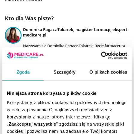
Kto dla Was pisze?
Dominika Pagacz-Tokarek, magister farmacji, ekspert
medicare.pl
Nazywam się Dominika Pagacz-Tokarek. Bycie farmaceutą
to dla mnie nie tylko zawód, ale przede wszystkim
możliwość niesienia pomocy innym w zakresie zdrowia. Aby
robić to coraz lepiej, ciągle się uczę i doszkalam. W wolnym
czasie czytam książki i układam puzzle. Lubię też aktywnie
Zgoda
Szczegóły
O plikach cookies
spędzać czas w gronie rodzinnym.
Niniejsza strona korzysta z plików cookie
WRÓĆ DO CZYTELNI
Korzystamy z plików cookies lub pokrewnych technologii
w celu zapewnienia Ci najlepszych doświadczeń z
korzystania z naszej strony internetowej. Klikając
„
Zaakceptuj wszystkie
” zgodzisz się na wszystkie pliki
cookies i pozwolisz nam na zadbanie o Twój komfort