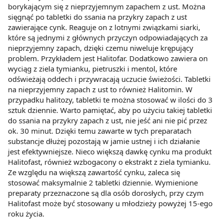
borykającym się z nieprzyjemnym zapachem z ust. Można
sięgnąć po tabletki do ssania na przykry zapach z ust
zawierające cynk. Reaguje on z lotnymi związkami siarki,
które są jednymi z głównych przyczyn odpowiadających za
nieprzyjemny zapach, dzięki czemu niweluje krępujący
problem. Przykładem jest Halitofar. Dodatkowo zawiera on
wyciąg z ziela tymianku, pietruszki i mentol, które
odświeżają oddech i przywracają uczucie świeżości. Tabletki
na nieprzyjemny zapach z ust to również Halitomin. W
przypadku halitozy, tabletki te można stosować w ilości do 3
sztuk dziennie. Warto pamiętać, aby po użyciu takiej tabletki
do ssania na przykry zapach z ust, nie jeść ani nie pić przez
ok. 30 minut. Dzięki temu zawarte w tych preparatach
substancje dłużej pozostają w jamie ustnej i ich działanie
jest efektywniejsze. Nieco większą dawkę cynku ma produkt
Halitofast, również wzbogacony o ekstrakt z ziela tymianku.
Ze względu na większą zawartość cynku, zaleca się
stosować maksymalnie 2 tabletki dziennie. Wymienione
preparaty przeznaczone są dla osób dorosłych, przy czym
Halitofast może być stosowany u młodzieży powyżej 15-ego
roku życia.