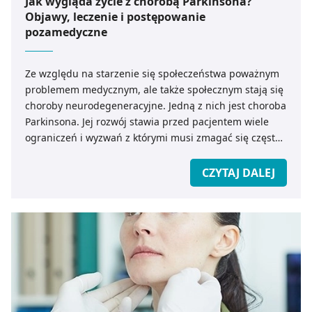
Jak wygląda życie z chorobą Parkinsona?
Objawy, leczenie i postępowanie
pozamedyczne
Ze względu na starzenie się społeczeństwa poważnym
problemem medycznym, ale także społecznym stają się
choroby neurodegeneracyjne. Jedną z nich jest choroba
Parkinsona. Jej rozwój stawia przed pacjentem wiele
ograniczeń i wyzwań z którymi musi zmagać się często
przez długie lata. Jak wygląda diagnostyka choroby
Parkinsona? Na jakie początkowe objawy schorzenia
CZYTAJ DALEJ
warto wrócić uwagę, aby jak najszybciej rozpocząć
leczenie? Co można zrobić, aby życie z chorobą było
prostsze?