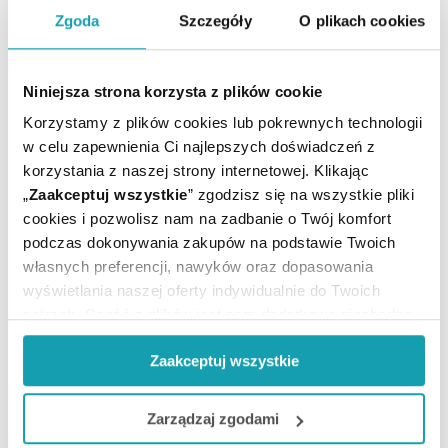
Zgoda
Szczegóły
O plikach cookies
Ból pleców - jak łagodzić? Leki, domowe
Niniejsza strona korzysta z plików cookie
sposoby i ćwiczenia na bóle pleców
Korzystamy z plików cookies lub pokrewnych technologii
w celu zapewnienia Ci najlepszych doświadczeń z
Ból pleców to częsta przypadłość, która może mieć
korzystania z naszej strony internetowej. Klikając
charakter ostry lub przewlekły, różne nasilenie, a
„
Zaakceptuj wszystkie
” zgodzisz się na wszystkie pliki
dodatkowo towarzyszyć jej mogą również inne
cookies i pozwolisz nam na zadbanie o Twój komfort
dolegliwości. Jaki rodzaj bólu pleców występuje
podczas dokonywania zakupów na podstawie Twoich
najczęściej? Po jakie leki dostępne bez recepty warto
własnych preferencji, nawyków oraz dopasowania
sięgnąć w pierwszej kolejności w celu złagodzeniu bólu
wyświetlania naszej oferty indywidualnie do Twoich
pleców? Jaki tryb życia zaleca się osobom z bólami
CZYTAJ DALEJ
potrzeb. Część z plików jest nam dodatkowo niezbędna
krzyża?
do prawidłowego działania Portalu oraz jego
Zaakceptuj wszystkie
funkcjonalności. W zależności od funkcji, dane o tym jak
korzystasz z naszej witryny będą również przekazywane
do naszych Partnerów marketingowych i analitycznych.
Zarządzaj zgodami