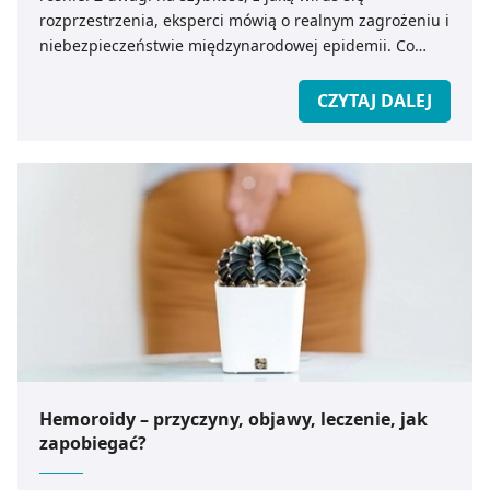
rozprzestrzenia, eksperci mówią o realnym zagrożeniu i
niebezpieczeństwie międzynarodowej epidemii. Co
powinniśmy wiedzieć o koronawirusie z Chin? Jak
zapobiec ewentualnemu zakażeniu?
CZYTAJ DALEJ
Hemoroidy – przyczyny, objawy, leczenie, jak
zapobiegać?