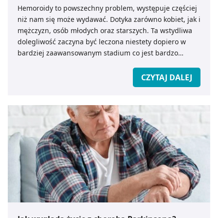
Hemoroidy to powszechny problem, występuje częściej
niż nam się może wydawać. Dotyka zarówno kobiet, jak i
mężczyzn, osób młodych oraz starszych. Ta wstydliwa
dolegliwość zaczyna być leczona niestety dopiero w
bardziej zaawansowanym stadium co jest bardzo
uciążliwe i krępujące dla chorego. Dlatego warto dbać o
to, aby zapobiegać chorobie niż ją potem leczyć. Jakie
CZYTAJ DALEJ
są przyczyny i objawy hemoroidów? Jak je leczyć?
Podpowiadamy.