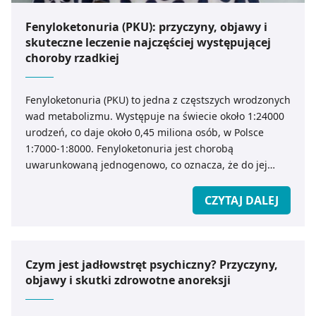
Fenyloketonuria (PKU): przyczyny, objawy i
skuteczne leczenie najczęściej występującej
choroby rzadkiej
Fenyloketonuria (PKU) to jedna z częstszych wrodzonych
wad metabolizmu. Występuje na świecie około 1:24000
urodzeń, co daje około 0,45 miliona osób, w Polsce
1:7000-1:8000. Fenyloketonuria jest chorobą
uwarunkowaną jednogenowo, co oznacza, że do jej
wystąpienia prowadzi uszkodzenie (mutacja) jednego
genu. Jest to gen hydroksylazy fenyloalaniny (PAH),
CZYTAJ DALEJ
znajdujący się na chromosomie 12. Każdy człowiek
posiada w swoim genomie (informacja genetyczna
zawarta we wszystkich komórkach organizmu) 2 kopie
tego samego genu – jedną od matki, drugą od ojca.
Czym jest jadłowstręt psychiczny? Przyczyny,
objawy i skutki zdrowotne anoreksji