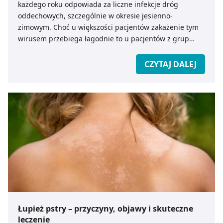
każdego roku odpowiada za liczne infekcje dróg
oddechowych, szczególnie w okresie jesienno-
zimowym. Choć u większości pacjentów zakażenie tym
wirusem przebiega łagodnie to u pacjentów z grup
ryzyka (osoby >60 r.ż), infekcja RSV może prowadzić do
poważnych powikłań zdrowotnych takich jak: zapalenie
CZYTAJ DALEJ
płuc, niewydolność oddechowa czy zaostrzenie chorób
przewlekłych. Te powikłania mogą zagrażać zdrowiu lub
życiu, mogą wymagać hospitalizacji a także mogą
doprowadzić do śmierci.
Łupież pstry – przyczyny, objawy i skuteczne
leczenie