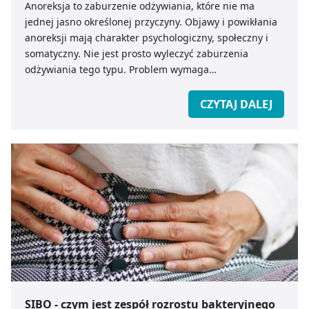
Anoreksja to zaburzenie odżywiania, które nie ma
jednej jasno określonej przyczyny. Objawy i powikłania
anoreksji mają charakter psychologiczny, społeczny i
somatyczny. Nie jest prosto wyleczyć zaburzenia
odżywiania tego typu. Problem wymaga
interdyscyplinarnego podejścia, co ma na celu nie tylko
normalizację masy ciała, ale również zmianę w
CZYTAJ DALEJ
postrzeganiu swojego wyglądu. Dlatego też osoby z
anoreksją powinny być leczone za pomocą
psychoterapii, z wykorzystaniem środków
farmakologicznych, jak również poprzez odpowiednią
dietę. Jakie są pierwsze oznaki anoreksji? Jak zatrzymać
rozwój tej wyniszczającej choroby? Jakie niesie ona za
sobą skutki zdrowotne?
SIBO - czym jest zespół rozrostu bakteryjnego