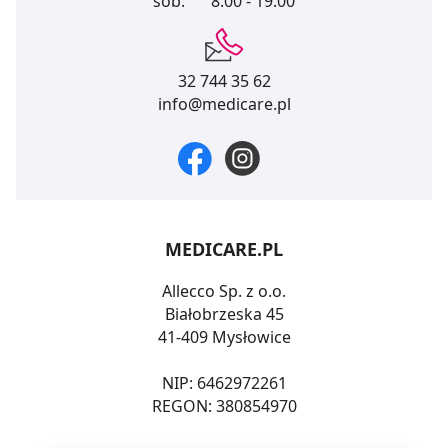
sob.
8:00 - 19:00
32 744 35 62
info@medicare.pl
MEDICARE.PL
Allecco Sp. z o.o.
Białobrzeska 45
41-409 Mysłowice
NIP: 6462972261
REGON: 380854970