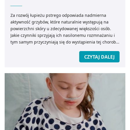
Za rozwój łupieżu pstrego odpowiada nadmierna
aktywność grzybów, które naturalnie występują na
powierzchni skóry u zdecydowanej większości osób.
Jakie czynniki sprzyjają ich nasilonemu rozmnażaniu i
tym samym przyczyniają się do wystąpienia tej choroby?
Jakie objawy powoduje łupież pstry i jak przebiega jego
leczenie? Dowiedz się też, dlaczego preferowana jest
CZYTAJ DALEJ
terapia miejscowa i w jakich przypadkach wdrażane do
leczenia są preparaty doustne!