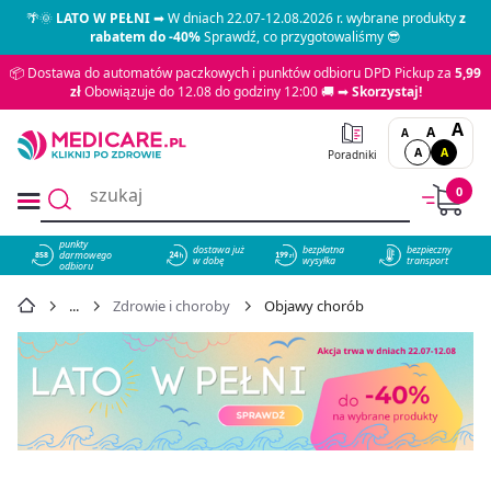
🌴🌞
LATO W PEŁNI
➡ W dniach 22.07-12.08.2026 r. wybrane produkty
z
rabatem do -40%
Sprawdź, co przygotowaliśmy 😎
📦 Dostawa do automatów paczkowych i punktów odbioru DPD Pickup za
5,99
zł
Obowiązuje do 12.08 do godziny 12:00 🚚 ➡
Skorzystaj!
A
A
A
A
A
Poradniki
0
punkty
dostawa już
bezpłatna
bezpieczny
darmowego
858
w dobę
wysyłka
transport
odbioru
Zdrowie i choroby
Objawy chorób