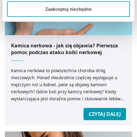
Jeżeli chcesz dostosować swoją zgodę i wybrać tylko
Zaakceptuj niezbędne
niektóre dodatkowe funkcje, z którymi wiąże się
zbieranie danych o Twojej aktywności dokonaj
preferowanych przez Ciebie wyborów i kliknij „
Zarządzaj
zgodami
”.
Kamica nerkowa - jak się objawia? Pierwsza
Możesz również kliknąć „
Zaakceptuj niezbędne
”, co
pomoc podczas ataku kolki nerkowej
będzie oznaczało, że nie wyrażasz zgody na
pozyskiwanie od Ciebie danych, które nie są niezbędne
dla funkcjonowania Strony. Będzie się to jednak wiązało
Kamica nerkowa to powszechna choroba dróg
z brakiem dostępu do wszystkich funkcjonalności
moczowych. Ponad dwukrotnie częściej występuje u
Strony.
mężczyzn niż u kobiet. Jakie są objawy kamieni
nerkowych? Gdzie boli przy kamicy nerkowej? Kiedy
wystarczająca jest doraźna pomoc i stosowanie leków
uśmierzających ból, a kiedy konieczna jest interwencja
urologiczna i leczenie zabiegowe?
CZYTAJ DALEJ