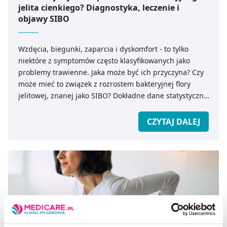
jelita cienkiego? Diagnostyka, leczenie i
objawy SIBO
Wzdęcia, biegunki, zaparcia i dyskomfort - to tylko
niektóre z symptomów często klasyfikowanych jako
problemy trawienne. Jaka może być ich przyczyna? Czy
może mieć to związek z rozrostem bakteryjnej flory
jelitowej, znanej jako SIBO? Dokładne dane statystyczne
nie są znane, ale szacuje się, że nawet 22% osób
dorosłych może mieć problem z przerostem flory
CZYTAJ DALEJ
bakteryjnej i występowaniem typowych objawów SIBO.
Dysfunkcja ta dotyczy również dużego odsetka dzieci.
Jak wygląda diagnostyka i leczenie choroby? Jaką rolę
odgrywa dieta w SIBO?