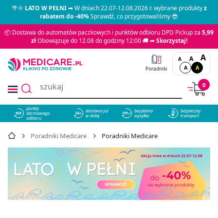
🌴🌞
LATO W PEŁNI
➡ W dniach 22.07-12.08.2026 r. wybrane produkty
z
rabatem do -40%
Sprawdź, co przygotowaliśmy 😎
📦 Dostawa do automatów paczkowych i punktów odbioru DPD Pickup za
5,99
zł
Obowiązuje do 12.08 do godziny 12:00 🚚 ➡
Skorzystaj!
A
A
A
A
A
Poradniki
0
punkty
dostawa już
bezpłatna
bezpieczny
darmowego
858
w dobę
wysyłka
transport
odbioru
Poradniki Medicare
Poradniki Medicare