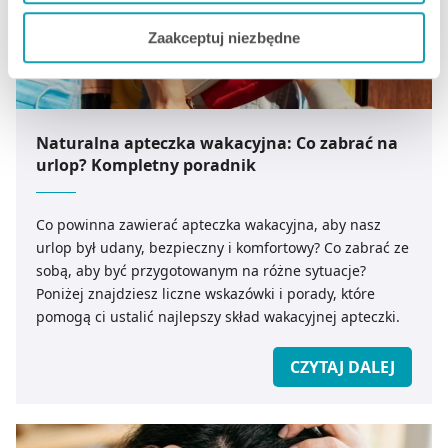
Jeżeli chcesz dostosować swoją zgodę i wybrać tylko
Zaakceptuj niezbędne
niektóre dodatkowe funkcje, z którymi wiąże się
zbieranie danych o Twojej aktywności dokonaj
preferowanych przez Ciebie wyborów i kliknij „
Zarządzaj
zgodami
”.
Naturalna apteczka wakacyjna: Co zabrać na
urlop? Kompletny poradnik
Możesz również kliknąć „
Zaakceptuj niezbędne
”, co
będzie oznaczało, że nie wyrażasz zgody na
pozyskiwanie od Ciebie danych, które nie są niezbędne
Co powinna zawierać apteczka wakacyjna, aby nasz
dla funkcjonowania Strony. Będzie się to jednak wiązało
urlop był udany, bezpieczny i komfortowy? Co zabrać ze
z brakiem dostępu do wszystkich funkcjonalności
sobą, aby być przygotowanym na różne sytuacje?
Strony.
Poniżej znajdziesz liczne wskazówki i porady, które
pomogą ci ustalić najlepszy skład wakacyjnej apteczki.
CZYTAJ DALEJ