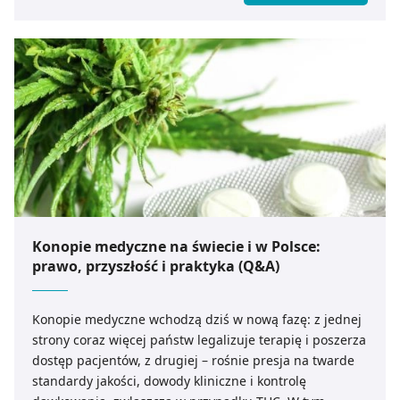
ogólnoustrojowe, takie jak niedoczynność tarczycy czy
cukrzyca. W naszym kompleksowym przewodniku
rozkładamy świąd na czynniki pierwsze. Dowiedz się,
jak odróżnić zwykłe przesuszenie od łojotokowego
zapalenia skóry, kiedy domowe sposoby to za mało i
jakie składniki w kosmetykach przyniosą Twojej skórze
natychmiastowe ukojenie. Odzyskaj komfort i sprawdź,
jak skutecznie zadbać o swój mikrobiom!
Konopie medyczne na świecie i w Polsce:
prawo, przyszłość i praktyka (Q&A)
Konopie medyczne wchodzą dziś w nową fazę: z jednej
strony coraz więcej państw legalizuje terapię i poszerza
dostęp pacjentów, z drugiej – rośnie presja na twarde
standardy jakości, dowody kliniczne i kontrolę