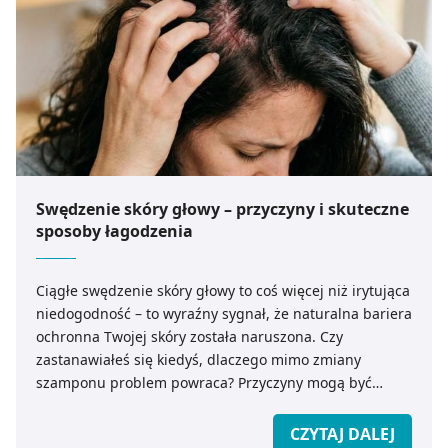
Swędzenie skóry głowy – przyczyny i skuteczne
sposoby łagodzenia
Ciągłe swędzenie skóry głowy to coś więcej niż irytująca
niedogodność – to wyraźny sygnał, że naturalna bariera
ochronna Twojej skóry została naruszona. Czy
zastanawiałeś się kiedyś, dlaczego mimo zmiany
szamponu problem powraca? Przyczyny mogą być
zaskakujące: od niewidocznych gołym okiem
drożdżaków i stresu, aż po ukryte choroby
CZYTAJ DALEJ