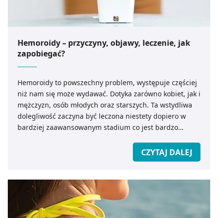
Hemoroidy – przyczyny, objawy, leczenie, jak
zapobiegać?
Hemoroidy to powszechny problem, występuje częściej
niż nam się może wydawać. Dotyka zarówno kobiet, jak i
mężczyzn, osób młodych oraz starszych. Ta wstydliwa
dolegliwość zaczyna być leczona niestety dopiero w
bardziej zaawansowanym stadium co jest bardzo
uciążliwe i krępujące dla chorego. Dlatego warto dbać o
to, aby zapobiegać chorobie niż ją potem leczyć. Jakie
CZYTAJ DALEJ
są przyczyny i objawy hemoroidów? Jak je leczyć?
Podpowiadamy.