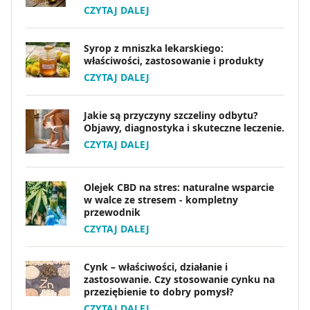
łagodzących. Ich składniki wspomagają proces
CZYTAJ DALEJ
przebudowy skóry, poprawiają jej elastyczność i koloryt.
Należy również unikać ekspozycji na słońce, które może
Syrop z mniszka lekarskiego:
powodować przebarwienia.
właściwości, zastosowanie i produkty
CZYTAJ DALEJ
<html>Coraz większe znaczenie zyskuje także
mobilizacja blizny, czyli technika manualna, polegająca
Jakie są przyczyny szczeliny odbytu?
na jej delikatnym masowaniu. Taki zabieg poprawia
Objawy, diagnostyka i skuteczne leczenie.
ukrwienie tkanek, zapobiega ich przyrośnięciu do
CZYTAJ DALEJ
głębszych struktur i wpływa na elastyczność skóry.
Można go wykonywać samodzielnie lub skorzystać z
pomocy fizjoterapeuty. Regularność, cierpliwość i
Olejek CBD na stres: naturalne wsparcie
odpowiedni dobór metod to kluczowe elementy
w walce ze stresem - kompletny
przewodnik
skutecznej pielęgnacji.
CZYTAJ DALEJ
</html>
Cynk – właściwości, działanie i
zastosowanie. Czy stosowanie cynku na
przeziębienie to dobry pomysł?
CZYTAJ DALEJ