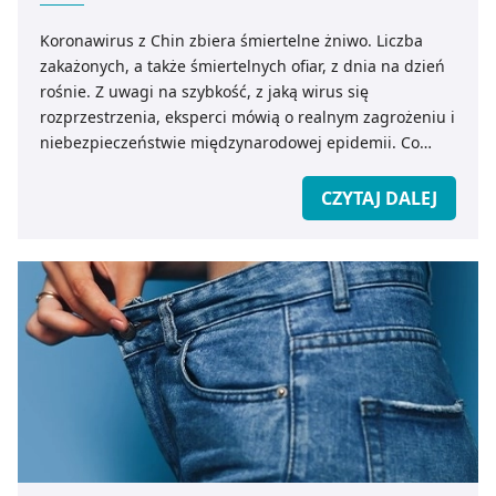
Koronawirus z Chin zbiera śmiertelne żniwo. Liczba
zakażonych, a także śmiertelnych ofiar, z dnia na dzień
rośnie. Z uwagi na szybkość, z jaką wirus się
rozprzestrzenia, eksperci mówią o realnym zagrożeniu i
niebezpieczeństwie międzynarodowej epidemii. Co
powinniśmy wiedzieć o koronawirusie z Chin? Jak
zapobiec ewentualnemu zakażeniu?
CZYTAJ DALEJ