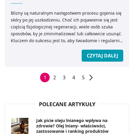
Blizny są naturalnym następstwem procesu gojenia się
skóry po jej uszkodzeniu. Choć ich pojawienie się jest
częścią fizjologicznej regeneracji, wiele osób szuka
sposobów, by je zminimalizować lub całkowicie usunąć.
Kluczem do sukcesu jest to, aby świadomie i regularnie
pielęgnować bliznę, dopasowując działania do jej
rodzaju i etapu gojenia.
CZYTAJ DALEJ
Pierwszym krokiem do zapobiegania nieestetycznym
zmianom jest właściwa pielęgnacja rany. Utrzymanie
1
2
3
4
5
czystości, unikanie zakażeń i odpowiednie nawilżenie to
podstawowe zasady, które mają wpływ na późniejszy
wygląd blizny. Gdy rana się zamyka, nie można
zapominać o dalszym wsparciu regeneracji skóry.
POLECANE ARTYKUŁY
Odpowiednia pielęgnacja blizny polega między innymi
Jak picie oleju lnianego wpływa na
na stosowaniu specjalistycznych preparatów – żeli
zdrowie? Olej lniany- właściwości,
silikonowych, kremów regenerujących czy maści
zastosowanie i ranking produktów