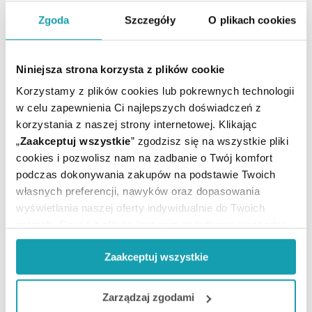
Zgoda
Szczegóły
O plikach cookies
Zapalenie oskrzeli – zapobieganie i domowe
Niniejsza strona korzysta z plików cookie
sposoby leczenia
Korzystamy z plików cookies lub pokrewnych technologii
w celu zapewnienia Ci najlepszych doświadczeń z
Zapalenie oskrzeli u dzieci i dorosłych wiąże się przede
korzystania z naszej strony internetowej. Klikając
wszystkim z uciążliwym kaszlem. Jakie są domowe
„
Zaakceptuj wszystkie
” zgodzisz się na wszystkie pliki
sposoby na radzenie sobie z zapaleniem oskrzeli? Jak
cookies i pozwolisz nam na zadbanie o Twój komfort
zapobiegać tej chorobie?
podczas dokonywania zakupów na podstawie Twoich
własnych preferencji, nawyków oraz dopasowania
CZYTAJ DALEJ
wyświetlania naszej oferty indywidualnie do Twoich
potrzeb. Część z plików jest nam dodatkowo niezbędna
do prawidłowego działania Portalu oraz jego
Zaakceptuj wszystkie
funkcjonalności. W zależności od funkcji, dane o tym jak
korzystasz z naszej witryny będą również przekazywane
do naszych Partnerów marketingowych i analitycznych.
Zarządzaj zgodami