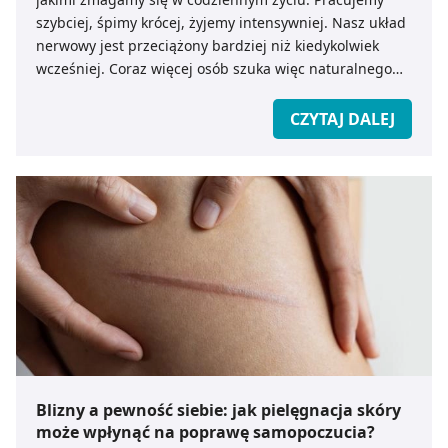
szybciej, śpimy krócej, żyjemy intensywniej. Nasz układ
nerwowy jest przeciążony bardziej niż kiedykolwiek
wcześniej. Coraz więcej osób szuka więc naturalnego
wsparcia w walce ze stresem. Wybierają CBD na stres
jako bezpieczną i łagodną formę regulowania emocji.
CZYTAJ DALEJ
Blizny a pewność siebie: jak pielęgnacja skóry
może wpłynąć na poprawę samopoczucia?