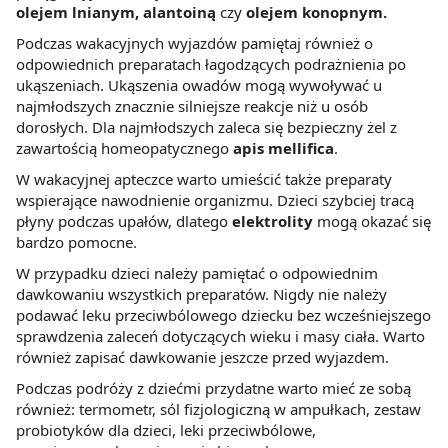
olejem lnianym, alantoiną
czy
olejem konopnym.
Podczas wakacyjnych wyjazdów pamiętaj również o
odpowiednich preparatach łagodzących podrażnienia po
ukąszeniach. Ukąszenia owadów mogą wywoływać u
najmłodszych znacznie silniejsze reakcje niż u osób
dorosłych. Dla najmłodszych zaleca się bezpieczny żel z
zawartością homeopatycznego
apis mellifica
.
W wakacyjnej apteczce warto umieścić także preparaty
wspierające nawodnienie organizmu. Dzieci szybciej tracą
płyny podczas upałów, dlatego
elektrolity
mogą okazać się
bardzo pomocne.
W przypadku dzieci należy pamiętać o odpowiednim
dawkowaniu wszystkich preparatów. Nigdy nie należy
podawać leku przeciwbólowego dziecku bez wcześniejszego
sprawdzenia zaleceń dotyczących wieku i masy ciała. Warto
również zapisać dawkowanie jeszcze przed wyjazdem.
Podczas podróży z dziećmi przydatne warto mieć ze sobą
również: termometr, sól fizjologiczną w ampułkach, zestaw
probiotyków dla dzieci, leki przeciwbólowe,