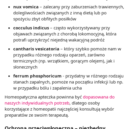
nux vomica
– zalecany przy zaburzeniach trawiennych,
z brakiem dostępu do wszystkich funkcjonalności
dolegliwościach związanych z inną dietą lub po
Strony.
spożyciu zbyt obfitych posiłków
cocculus indicus
– często wykorzystywany przy
objawach związanych z chorobą lokomocyjną, która
potrafi uprzykrzyć niejedną wakacyjną podróż
cantharis vesicatoria
– który szybko pomoże nam w
przypadku różnego rodzaju oparzeń, zarówno
termicznych (np. wrzątkiem, gorącym olejem), jak i
słonecznych
ferrum phosphoricum
- przydatny w różnego rodzaju
stanach zapalnych, pomoże na początku infekcji lub np.
w przypadku bólu i zapalenia ucha
Homeopatyczna apteczka powinna być
dopasowana do
naszych indywidualnych potrzeb
, dlatego osoby
korzystające z homeopatii najczęściej konsultują wybór
preparatów ze swoim terapeutą.
Ochrona przeciwsłoneczna – niezbędny