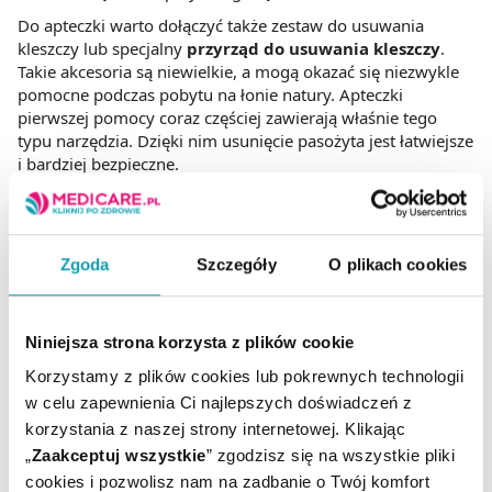
Do apteczki warto dołączyć także zestaw do usuwania
kleszczy lub specjalny
przyrząd do usuwania kleszczy
.
Takie akcesoria są niewielkie, a mogą okazać się niezwykle
pomocne podczas pobytu na łonie natury. Apteczki
pierwszej pomocy coraz częściej zawierają właśnie tego
typu narzędzia. Dzięki nim usunięcie pasożyta jest łatwiejsze
i bardziej bezpieczne.
Pamiętaj również, aby po spacerach po lasach czy łąkach
regularnie kontrolować skórę i odzież, aby w porę uniknąć
ugryzienia przez kleszcze.
Zgoda
Szczegóły
O plikach cookies
Niniejsza strona korzysta z plików cookie
Korzystamy z plików cookies lub pokrewnych technologii
w celu zapewnienia Ci najlepszych doświadczeń z
korzystania z naszej strony internetowej. Klikając
„
Zaakceptuj wszystkie
” zgodzisz się na wszystkie pliki
cookies i pozwolisz nam na zadbanie o Twój komfort