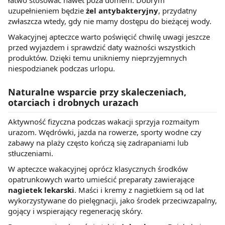
łatwo stosować nawet poza domem. Dobrym
uzupełnieniem będzie
żel antybakteryjny
, przydatny
zwłaszcza wtedy, gdy nie mamy dostępu do bieżącej wody.
Wakacyjnej apteczce warto poświęcić chwilę uwagi jeszcze
przed wyjazdem i sprawdzić daty ważności wszystkich
produktów. Dzięki temu unikniemy nieprzyjemnych
niespodzianek podczas urlopu.
Naturalne wsparcie przy skaleczeniach,
otarciach i drobnych urazach
Aktywność fizyczna podczas wakacji sprzyja rozmaitym
urazom. Wędrówki, jazda na rowerze, sporty wodne czy
zabawy na plaży często kończą się zadrapaniami lub
stłuczeniami.
W apteczce wakacyjnej oprócz klasycznych środków
opatrunkowych warto umieścić preparaty zawierające
nagietek lekarski
. Maści i kremy z nagietkiem są od lat
wykorzystywane do pielęgnacji, jako środek przeciwzapalny,
gojący i wspierający regenerację skóry.