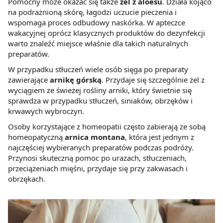
Pomocny może okazać się także
żel z aloesu
. Działa kojąco
na podrażnioną skórę, łagodzi uczucie pieczenia i
wspomaga proces odbudowy naskórka. W apteczce
wakacyjnej oprócz klasycznych produktów do dezynfekcji
warto znaleźć miejsce właśnie dla takich naturalnych
preparatów.
W przypadku stłuczeń wiele osób sięga po preparaty
zawierające
arnikę górską
. Przydaje się szczególnie żel z
wyciągiem ze świeżej rośliny arniki, który świetnie się
sprawdza w przypadku stłuczeń, siniaków, obrzęków i
krwawych wybroczyn.
Osoby korzystające z homeopatii często zabierają ze sobą
homeopatyczną
arnica montana
, która jest jednym z
najczęściej wybieranych preparatów podczas podróży.
Przynosi skuteczną pomoc po urazach, stłuczeniach,
przeciążeniach mięśni, przydaje się przy zakwasach i
obrzękach.