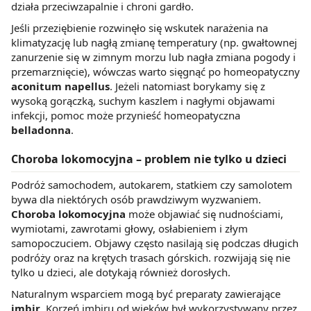
działa przeciwzapalnie i chroni gardło.
Jeśli przeziębienie rozwinęło się wskutek narażenia na
klimatyzację lub nagłą zmianę temperatury (np. gwałtownej
zanurzenie się w zimnym morzu lub nagła zmiana pogody i
przemarznięcie), wówczas warto sięgnąć po homeopatyczny
aconitum napellus
. Jeżeli natomiast borykamy się z
wysoką gorączką, suchym kaszlem i nagłymi objawami
infekcji, pomoc może przynieść homeopatyczna
belladonna
.
Choroba lokomocyjna – problem nie tylko u dzieci
Podróż samochodem, autokarem, statkiem czy samolotem
bywa dla niektórych osób prawdziwym wyzwaniem.
Choroba lokomocyjna
może objawiać się nudnościami,
wymiotami, zawrotami głowy, osłabieniem i złym
samopoczuciem. Objawy często nasilają się podczas długich
podróży oraz na krętych trasach górskich. rozwijają się nie
tylko u dzieci, ale dotykają również dorosłych.
Naturalnym wsparciem mogą być preparaty zawierające
imbir
. Korzeń imbiru od wieków był wykorzystywany przez