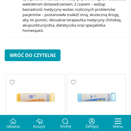
wieloletnim doświadczeniem. Z czasem – widząc
bezradność medycyny wobec rozlicznych problemów
pacjentów – postanowiła znaleźć inną, skuteczną drogę,
aby im pomóc. Aktualnie terapeutka medycyny chińskiej,
akupunkturzystka, dietetyczka oraz specjalistka
homeopatii.
WRÓĆ DO CZYTELNI
Szukaj
Zaloguj
Główna
Koszyk
Menu
BOIRON Cocculus Indicus
BOIRON Cocculus Indicus