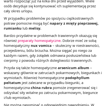
warto rozpocząć już na kilka dni przed wyjazdem. Wiele
osób decyduje się kontynuować ich suplementację przez
cały okres urlopu.
W przypadku problemów po spożyciu ciężkostrawnych
potraw pomocne mogą być
napary z mięty pieprzowej,
rumianku
lub
melisy.
Bardzo przydatne w problemach trawiennych okazują się
również
preparaty homeopatyczne
. Dobrze mieć ze sobą
homeopatyczny
nux vomica
– skuteczny w niestrawności,
przejedzeniu, bólu brzucha. Można sięgać po niego za
każdym razem, gdy żołądek odmawia posłuszeństwa lub
cierpimy z powodu różnych dolegliwości trawiennych.
Przyda się także homeopatyczne
arsenicum album
–
wskazany głównie w zatruciach pokarmowych, biegunkach i
wymiotach. Również homeopatyczne
podophyllum
peltatum
jest zalecane w przypadku biegunki, a
homeopatyczna
china rubra
pomoże zregenerować się i
odzyskać siły witalne po zatruciu pokarmowym, biegunce
i/lub wymiotach.
Nie można zapominać o odpowiednim nawodnieniu. W