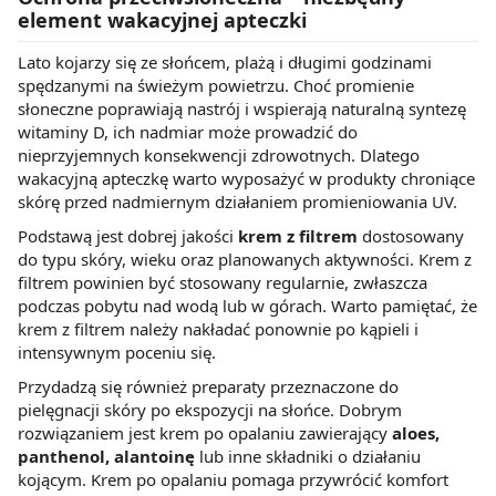
element wakacyjnej apteczki
Lato kojarzy się ze słońcem, plażą i długimi godzinami
spędzanymi na świeżym powietrzu. Choć promienie
słoneczne poprawiają nastrój i wspierają naturalną syntezę
witaminy D, ich nadmiar może prowadzić do
nieprzyjemnych konsekwencji zdrowotnych. Dlatego
wakacyjną apteczkę warto wyposażyć w produkty chroniące
skórę przed nadmiernym działaniem promieniowania UV.
Podstawą jest dobrej jakości
krem z filtrem
dostosowany
do typu skóry, wieku oraz planowanych aktywności. Krem z
filtrem powinien być stosowany regularnie, zwłaszcza
podczas pobytu nad wodą lub w górach. Warto pamiętać, że
krem z filtrem należy nakładać ponownie po kąpieli i
intensywnym poceniu się.
Przydadzą się również preparaty przeznaczone do
pielęgnacji skóry po ekspozycji na słońce. Dobrym
rozwiązaniem jest krem po opalaniu zawierający
aloes,
panthenol, alantoinę
lub inne składniki o działaniu
kojącym. Krem po opalaniu pomaga przywrócić komfort