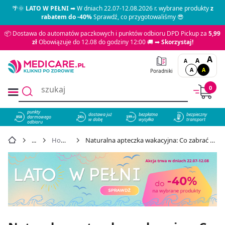
🌴🌞
LATO W PEŁNI
➡ W dniach 22.07-12.08.2026 r. wybrane produkty
z
rabatem do -40%
Sprawdź, co przygotowaliśmy 😎
📦 Dostawa do automatów paczkowych i punktów odbioru DPD Pickup za
5,99
zł
Obowiązuje do 12.08 do godziny 12:00 🚚 ➡
Skorzystaj!
A
A
A
A
A
Poradniki
0
punkty
dostawa już
bezpłatna
bezpieczny
darmowego
858
w dobę
wysyłka
transport
odbioru
Homeopatia
Naturalna apteczka wakacyjna: Co zabrać na urlop? Kompletny poradnik