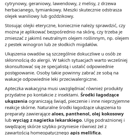
cytrynowy, geraniowy, lawendowy, z melisy, z drzewa
herbacianego, tymiankowy. Meszki skutecznie odstrasza
olejek waniliowy lub goździkowy.
Stosując olejki eteryczne, koniecznie należy sprawdzić, czy
można je aplikować bezpośrednio na skórę, czy trzeba je
zmieszać z jakimś neutralnym olejem roślinnym, np. olejem
z pestek winogron lub ze słodkich migdałów.
Ukąszenia owadów są szczególnie dokuczliwe u osób ze
skłonnością do alergii. W takich sytuacjach warto wcześniej
skonsultować się ze specjalistą i ustalić odpowiednie
postępowanie. Osoby takie powinny zabrać ze sobą na
wakacje odpowiednie leki przeciwalergiczne.
Apteczka wakacyjna musi uwzględniać również produkty
przydatne po kontakcie z insektami.
Środki łagodzące
ukąszenia
ograniczają świąd, pieczenie i inne nieprzyjemne
reakcje skórne. Naturalne środki łagodzące ukąszenia to
preparaty zawierające
aloes, panthenol, olej kokosowy
lub
wyciąg z nagietka lekarskiego
. Ulgę podrażnionej i
swędzącej skórze szybko przyniesie również żel z
zawartością homeopatycznego
apis mellifica
.