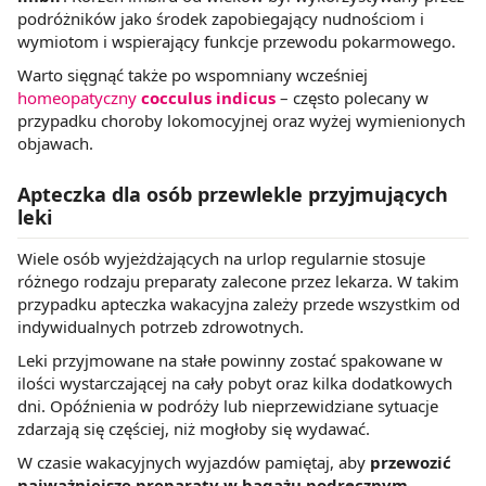
podróżników jako środek zapobiegający nudnościom i
wymiotom i wspierający funkcje przewodu pokarmowego.
Warto sięgnąć także po wspomniany wcześniej
homeopatyczny
cocculus indicus
– często polecany w
przypadku choroby lokomocyjnej oraz wyżej wymienionych
objawach.
Apteczka dla osób przewlekle przyjmujących
leki
Wiele osób wyjeżdżających na urlop regularnie stosuje
różnego rodzaju preparaty zalecone przez lekarza. W takim
przypadku apteczka wakacyjna zależy przede wszystkim od
indywidualnych potrzeb zdrowotnych.
Leki przyjmowane na stałe powinny zostać spakowane w
ilości wystarczającej na cały pobyt oraz kilka dodatkowych
dni. Opóźnienia w podróży lub nieprzewidziane sytuacje
zdarzają się częściej, niż mogłoby się wydawać.
W czasie wakacyjnych wyjazdów pamiętaj, aby
przewozić
najważniejsze preparaty w bagażu podręcznym
.