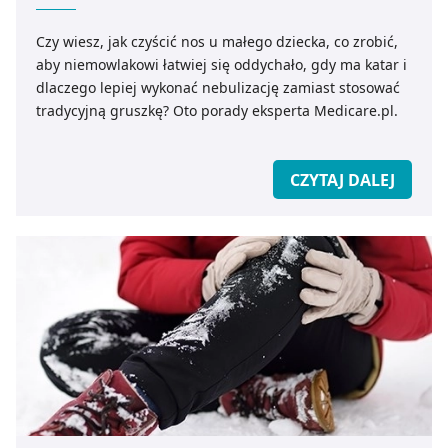
pozyskiwanie od Ciebie danych, które nie są niezbędne
dla funkcjonowania Strony. Będzie się to jednak wiązało
Czy wiesz, jak czyścić nos u małego dziecka, co zrobić,
z brakiem dostępu do wszystkich funkcjonalności
aby niemowlakowi łatwiej się oddychało, gdy ma katar i
Strony.
dlaczego lepiej wykonać nebulizację zamiast stosować
tradycyjną gruszkę? Oto porady eksperta Medicare.pl.
CZYTAJ DALEJ