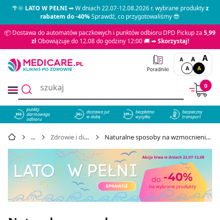
🌴🌞
LATO W PEŁNI
➡ W dniach 22.07-12.08.2026 r. wybrane produkty
z
rabatem do -40%
Sprawdź, co przygotowaliśmy 😎
📦 Dostawa do automatów paczkowych i punktów odbioru DPD Pickup za
5,99
zł
Obowiązuje do 12.08 do godziny 12:00 🚚 ➡
Skorzystaj!
A
A
A
A
A
Poradniki
0
punkty
dostawa już
bezpłatna
bezpieczny
darmowego
858
w dobę
wysyłka
transport
odbioru
Zdrowie i dieta dziecka
Naturalne sposoby na wzmocnienie odporności u dziecka