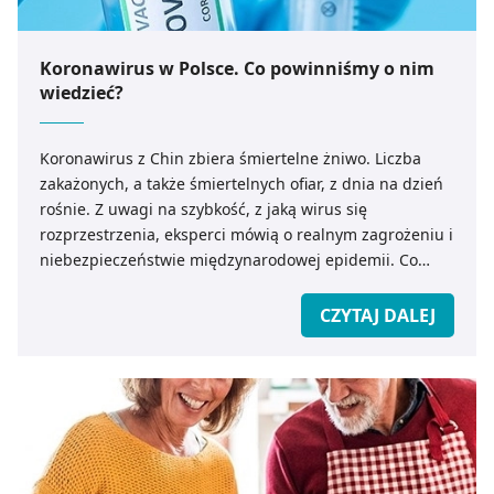
Koronawirus w Polsce. Co powinniśmy o nim
wiedzieć?
Koronawirus z Chin zbiera śmiertelne żniwo. Liczba
zakażonych, a także śmiertelnych ofiar, z dnia na dzień
rośnie. Z uwagi na szybkość, z jaką wirus się
rozprzestrzenia, eksperci mówią o realnym zagrożeniu i
niebezpieczeństwie międzynarodowej epidemii. Co
powinniśmy wiedzieć o koronawirusie z Chin? Jak
zapobiec ewentualnemu zakażeniu?
CZYTAJ DALEJ