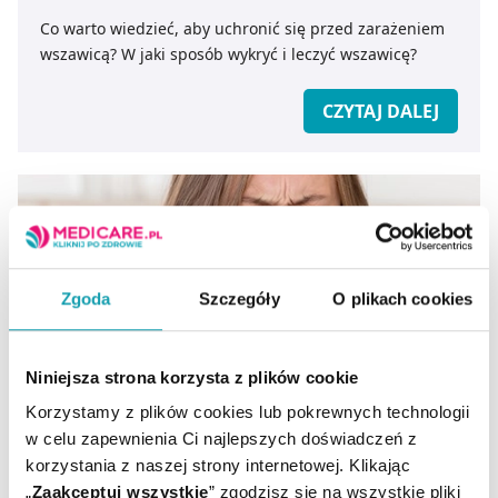
Co warto wiedzieć, aby uchronić się przed zarażeniem
wszawicą? W jaki sposób wykryć i leczyć wszawicę?
CZYTAJ DALEJ
Zgoda
Szczegóły
O plikach cookies
Niniejsza strona korzysta z plików cookie
Korzystamy z plików cookies lub pokrewnych technologii
Alergia: skąd się bierze?
w celu zapewnienia Ci najlepszych doświadczeń z
korzystania z naszej strony internetowej. Klikając
„
Zaakceptuj wszystkie
” zgodzisz się na wszystkie pliki