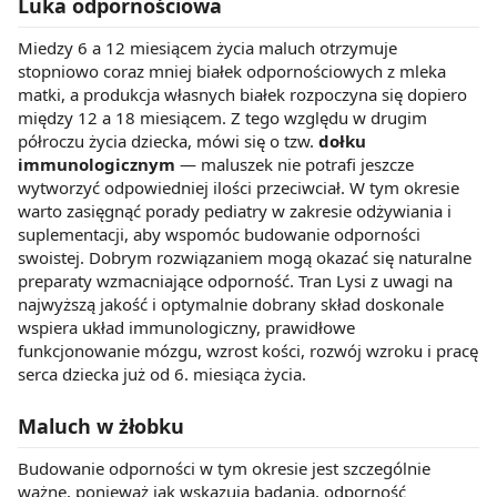
Luka odpornościowa
Miedzy 6 a 12 miesiącem życia maluch otrzymuje
stopniowo coraz mniej białek odpornościowych z mleka
matki, a produkcja własnych białek rozpoczyna się dopiero
między 12 a 18 miesiącem. Z tego względu w drugim
półroczu życia dziecka, mówi się o tzw.
dołku
immunologicznym
— maluszek nie potrafi jeszcze
wytworzyć odpowiedniej ilości przeciwciał. W tym okresie
warto zasięgnąć porady pediatry w zakresie odżywiania i
suplementacji, aby wspomóc budowanie odporności
swoistej. Dobrym rozwiązaniem mogą okazać się naturalne
preparaty wzmacniające odporność. Tran Lysi z uwagi na
najwyższą jakość i optymalnie dobrany skład doskonale
wspiera układ immunologiczny, prawidłowe
funkcjonowanie mózgu, wzrost kości, rozwój wzroku i pracę
serca dziecka już od 6. miesiąca życia.
Maluch w żłobku
Budowanie odporności w tym okresie jest szczególnie
ważne, ponieważ jak wskazują badania, odporność