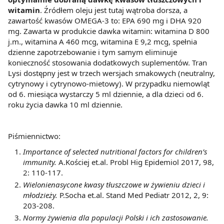
witamin
. Źródłem oleju jest tutaj wątroba dorsza, a
zawartość kwasów OMEGA-3 to: EPA 690 mg i DHA 920
mg. Zawarta w produkcie dawka witamin: witamina D 800
j.m., witamina A 460 mcg, witamina E 9,2 mcg, spełnia
dzienne zapotrzebowanie i tym samym eliminuje
konieczność stosowania dodatkowych suplementów. Tran
Lysi dostępny jest w trzech wersjach smakowych (neutralny,
cytrynowy i cytrynowo-mietowy). W przypadku niemowląt
od 6. miesiąca wystarczy 5 ml dziennie, a dla dzieci od 6.
roku życia dawka 10 ml dziennie.
Piśmiennictwo:
Importance of selected nutritional factors for children’s
immunity.
A.Kościej et.al. Probl Hig Epidemiol 2017, 98,
2: 110-117.
Wielonienasycone kwasy tłuszczowe w żywieniu dzieci i
młodzieży.
P.Socha et.al. Stand Med Pediatr 2012, 2, 9:
203-208.
Normy żywienia dla populacji Polski i ich zastosowanie.