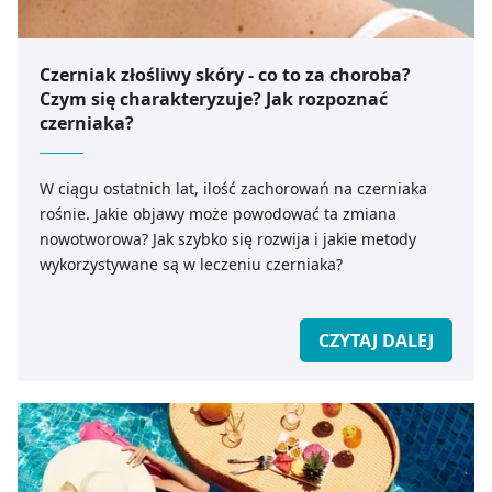
stosowanych od czasu do czasu.
Dobrze dobrane naturalne kosmetyki z filtrami
Czerniak złośliwy skóry - co to za choroba?
przeciwsłonecznymi nie tylko chronią przed
Czym się charakteryzuje? Jak rozpoznać
promieniowaniem UV, lecz także mogą wspierać
czerniaka?
regenerację skóry poprzez dodatek składników
aktywnych, takich jak witaminy czy antyoksydanty.
Dzięki temu poprawa stanu skóry staje się zauważalna
W ciągu ostatnich lat, ilość zachorowań na czerniaka
szybciej, a regularne stosowanie SPF przekłada się na
rośnie. Jakie objawy może powodować ta zmiana
długofalowe utrzymanie efektów zdrowej i promiennej
nowotworowa? Jak szybko się rozwija i jakie metody
cery. Ochrona przeciwsłoneczna to inwestycja – im
wykorzystywane są w leczeniu czerniaka?
wcześniej wprowadzimy ją do rutyny, tym skuteczniej
spowolnimy procesy starzenia. Każdy, kto chce zadbać o
stan skóry twarzy i ciała, powinien traktować
CZYTAJ DALEJ
fotoprotekcję jako element podstawowy, równie ważny
jak oczyszczanie czy nawilżanie.