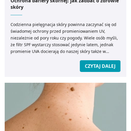
Ochrona bariery skórnej: jak zadbać o zdrowie
surfaktantach, od tych, które mogą zaburzać barierę
skóry
hydrolipidową.
Codzienna pielęgnacja skóry powinna zaczynać się od
świadomej ochrony przed promieniowaniem UV,
niezależnie od pory roku czy pogody. Wiele osób myśli,
że filtr SPF wystarczy stosować jedynie latem, jednak
promienie UVA docierają do naszej skóry także w
pochmurne dni czy podczas przebywania w
pomieszczeniach, jeśli znajdujemy się blisko okien.
CZYTAJ DALEJ
Długotrwała ekspozycja na światło słoneczne nie tylko
przyspiesza procesy starzenia, lecz także pogarsza
ogólny stan skóry i może prowadzić do przebarwień.
Dermokosmetyki z wysokim SPF stają się więc
fundamentem profilaktyki – to one budują pierwszą
barierę ochronną, wspierając zdrową skórę oraz
zachowanie jej naturalnej elastyczności i kolorytu.
Warto pamiętać, że zdrowa cera to efekt
konsekwentnych działań, a nie szybkich rozwiązań