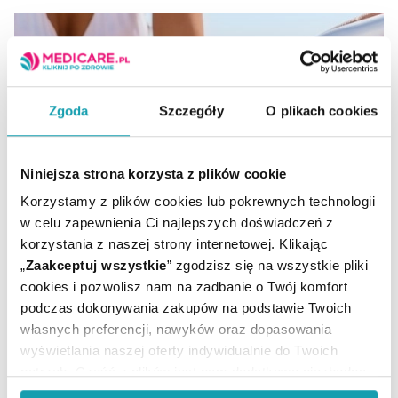
Zgoda
Szczegóły
O plikach cookies
Niniejsza strona korzysta z plików cookie
Korzystamy z plików cookies lub pokrewnych technologii
Jak wybrać krem lub spray do opalania?
w celu zapewnienia Ci najlepszych doświadczeń z
korzystania z naszej strony internetowej. Klikając
„
Zaakceptuj wszystkie
” zgodzisz się na wszystkie pliki
Po długiej zimie z niecierpliwością oczekujemy
cookies i pozwolisz nam na zadbanie o Twój komfort
pierwszych ciepłych dni. Coraz większa ilość słońca
podczas dokonywania zakupów na podstawie Twoich
poprawia nastrój i pozytywnie wpływa na zdrowie,
własnych preferencji, nawyków oraz dopasowania
jednak nadmierna i niewłaściwa ekspozycja na
wyświetlania naszej oferty indywidualnie do Twoich
promieniowanie UV może prowadzić do bolesnych
potrzeb. Część z plików jest nam dodatkowo niezbędna
oparzeń, przyspieszonego starzenia się skóry oraz
do prawidłowego działania Portalu oraz jego
powstawania przebarwień. Warto pamiętać, że