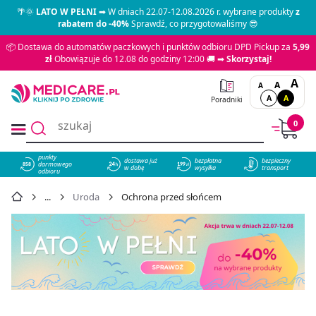
🌴🌞
LATO W PEŁNI
➡ W dniach 22.07-12.08.2026 r. wybrane produkty
z
rabatem do -40%
Sprawdź, co przygotowaliśmy 😎
📦 Dostawa do automatów paczkowych i punktów odbioru DPD Pickup za
5,99
zł
Obowiązuje do 12.08 do godziny 12:00 🚚 ➡
Skorzystaj!
A
A
A
A
A
Poradniki
0
punkty
dostawa już
bezpłatna
bezpieczny
darmowego
858
w dobę
wysyłka
transport
odbioru
Uroda
Ochrona przed słońcem