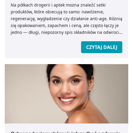
Na półkach drogerii i aptek można znaleźć setki
produktów, które obiecują to samo: nawilżenie,
regenerację, wygładzenie czy działanie anti-age. Różnią
się opakowaniem, zapachem i ceną, ale często łączy je
jedno — długi, niepozorny spis składników na odwrocie
etykiety, czyli tzw. INCI (International Nomenclature of
Cosmetic Ingredients). To właśnie tam kryje się prawda
CZYTAJ DALEJ
o tym, co naprawdę działa w kosmetyku, a co jest
jedynie elementem marketingu.
Zrozumienie składu kosmetyku pozwala świadomie
wybierać produkty dopasowane do swoich potrzeb,
zamiast kierować się obietnicą z reklamy. Dla osób ze
skórą wrażliwą, nadreaktywną lub po terapii
onkologicznej ta umiejętność ma szczególne znaczenie
— niewłaściwy składnik może pogłębić suchość,
podrażnienie lub uczucie napięcia. Analizując INCI,
można jednak szybko odróżnić formuły łagodne, oparte
na emolientach, humektantach czy łagodnych