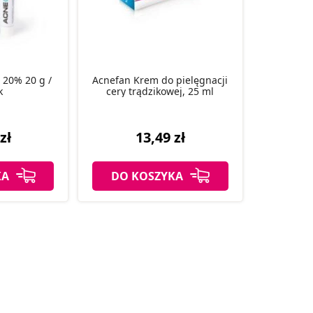
20% 20 g /
Acnefan Krem do pielęgnacji
k
cery trądzikowej, 25 ml
zł
13,49 zł
KA
DO KOSZYKA