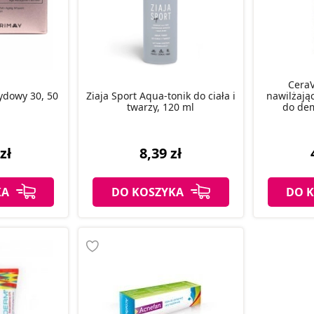
Cera
ydowy 30, 50
Ziaja Sport Aqua-tonik do ciała i
nawilżając
twarzy, 120 ml
do dem
zł
8,39 zł
KA
DO KOSZYKA
DO 