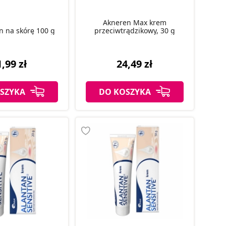
Akneren Max krem
yn na skórę 100 g
przeciwtrądzikowy, 30 g
,99 zł
24,49 zł
SZYKA
DO KOSZYKA