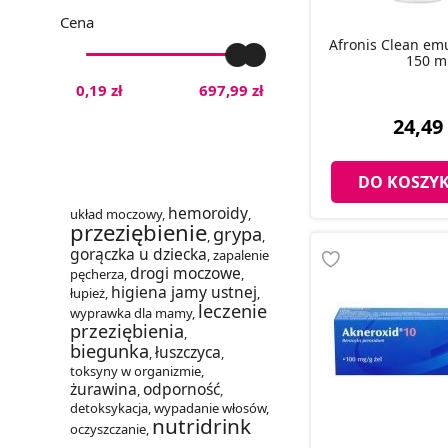
Cena
Afronis Clean em
150 m
0,19 zł
697,99 zł
24,49 
DO KOSZY
hemoroidy
układ moczowy
,
,
przeziębienie
grypa
,
,
gorączka u dziecka
,
zapalenie
drogi moczowe
pęcherza
,
,
higiena jamy ustnej
łupież
,
,
leczenie
wyprawka dla mamy
,
przeziębienia
,
biegunka
łuszczyca
,
,
toksyny w organizmie
,
żurawina
odporność
,
,
detoksykacja
,
wypadanie włosów
,
nutridrink
oczyszczanie
,