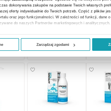
dczas dokonywania zakupów na podstawie Twoich własnych pref
szej oferty indywidualnie do Twoich potrzeb. Część z plików j
ACNEX Żel 
rtalu oraz jego funkcjonalności. W zależności od funkcji, dane 
jąca, 140 ml
Acnex krem, trądzik, 35 g
azywane do naszych Partnerów marketingowych i analitycznych.
ją zgodę i wybrać tylko niektóre dodatkowe funkcje, z którymi
zł
19,49 zł
13
eferowanych przez Ciebie wyborów i kliknij „
Zarządzaj
zgodam
ne
Zarządzaj zgodami
Z
KA
DO KOSZYKA
DO KO
kceptuj niezbędne
”, co będzie oznaczało, że nie wyrażasz zg
niezbędne dla funkcjonowania Strony. Będzie się to jednak wiąza
Strony.