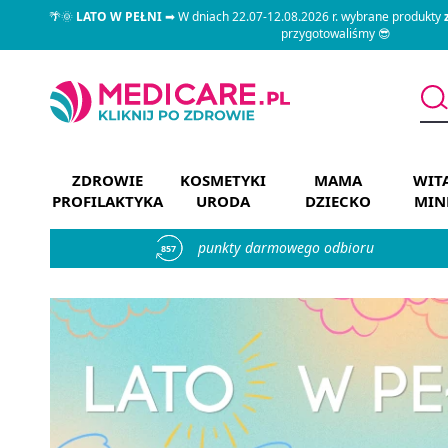
🌴🌞
LATO W PEŁNI
➡ W dniach 22.07-12.08.2026 r. wybrane produkty
przygotowaliśmy 😎
ZDROWIE
KOSMETYKI
MAMA
WIT
PROFILAKTYKA
URODA
DZIECKO
MIN
punkty darmowego odbioru
857