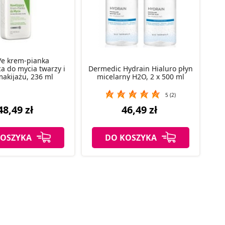
Ve krem-pianka
a do mycia twarzy i
Dermedic Hydrain Hialuro płyn
akijażu, 236 ml
micelarny H2O, 2 x 500 ml
5 (2)
48,49 zł
46,49 zł
KOSZYKA
DO KOSZYKA