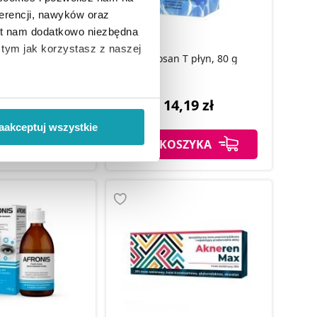
erencji, nawyków oraz
est nam dodatkowo niezbędna
punktowy 15 g /
o tym jak korzystasz z naszej
trądzik
Acnosan T płyn, 80 g
 wiąże się zbieranie danych o
,99 zł
14,19 zł
i
”.
aakceptuj wszystkie
SZYKA
DO KOSZYKA
ody na pozyskiwanie od
ło z brakiem dostępu do