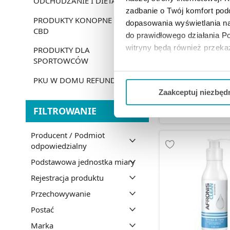
ODCHUDZANIE I DIETA
zadbanie o Twój komfort po
PRODUKTY KONOPNE
dopasowania wyświetlania na
CBD
do prawidłowego działania Po
Acnex emulsja my
witryny będą również przek
PRODUKTY DLA
SPORTOWCÓW
Jeżeli chcesz dostosować swo
18,99 
PKU W DOMU REFUNDACJA
Twojej aktywności dokonaj pr
Zaakceptuj niezbęd
DO KOSZY
FILTROWANIE
Możesz również kliknąć „
Zaa
Ciebie danych, które nie są 
wszystkich funkcjonalności 
Producent / Podmiot
odpowiedzialny
Podstawowa jednostka miary
Rejestracja produktu
Przechowywanie
Postać
Marka