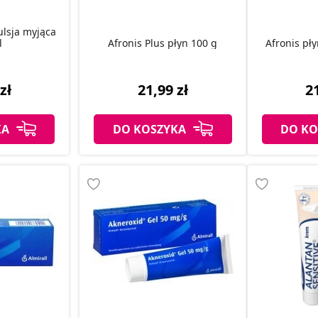
ulsja myjąca
l
Afronis Plus płyn 100 g
Afronis pł
zł
21,99 zł
21
KA
DO KOSZYKA
DO KO