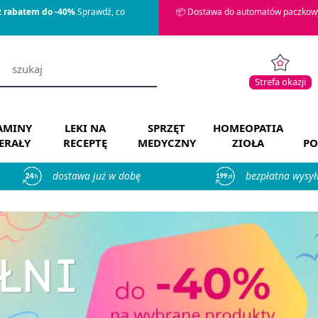
z rabatem do -40%
Sprawdź, co
📦 Dostawa do automatów paczkowy
Strefa okazji
AMINY
LEKI NA
SPRZĘT
HOMEOPATIA
ERAŁY
RECEPTĘ
MEDYCZNY
ZIOŁA
PO
dostawa już w dobę
bezpłatna wysył