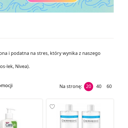
żona i podatna na stres, który wynika z naszego
s-lek, Nivea).
omocji
Na stronę:
20
40
60