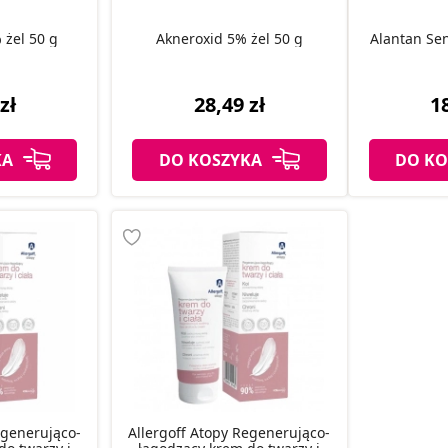
 żel 50 g
Akneroxid 5% żel 50 g
Alantan Sen
zł
28,49 zł
18
KA
DO KOSZYKA
DO KO
egenerująco-
Allergoff Atopy Regenerująco-