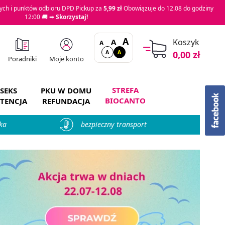
ch i punktów odbioru DPD Pickup za
5,99 zł
Obowiązuje do 12.08 do godziny
12:00 🚚 ➡
Skorzystaj!
A
A
Koszyk
A
A
A
0,00 zł
Moje konto
Poradniki
STREFA
SEKS
PKU W DOMU
BIOCANTO
TENCJA
REFUNDACJA
ka
bezpieczny transport