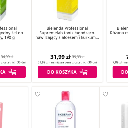
fessional
Bielenda Professional
Biele
odny żel do
Supremelab tonik łagodząco-
Różana mu
y, 190 g
nawilżający z aloesem i kurkumą,
200 ml
31,99 zł
34,99 zł
39,99 zł
a z
ostatnich
30 dni
31,99 zł
- najniższa cena z
ostatnich
30 dni
7,89 zł
- na
KA
DO KOSZYKA
DO