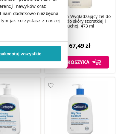
erencji, nawyków oraz
est nam dodatkowo niezbędna
yszczający żel do
CeraVe SA Wygładzający żel do
o tym jak korzystasz z naszej
normalnej i tłustej
mycia do skóry szorstkiej i
s, 473 ml
suchej, 473 ml
 wiąże się zbieranie danych o
,49 zł
67,49 zł
i
”.
aakceptuj wszystkie
SZYKA
DO KOSZYKA
ody na pozyskiwanie od
ło z brakiem dostępu do