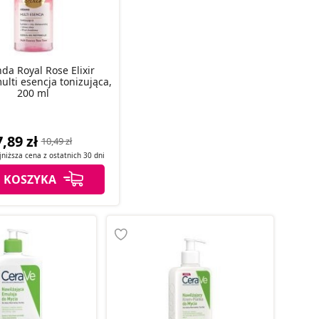
nda Royal Rose Elixir
lti esencja tonizująca,
200 ml
7,89 zł
10,49 zł
jniższa cena z
ostatnich
30 dni
 KOSZYKA