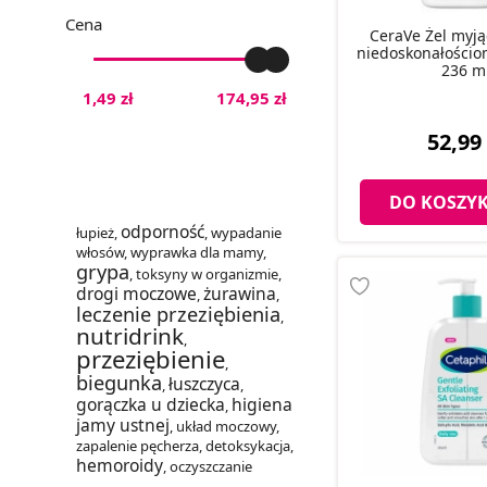
Cena
CeraVe Żel myją
niedoskonałościo
236 m
1,49 zł
174,95 zł
52,99 
DO KOSZY
odporność
łupież
,
,
wypadanie
włosów
,
wyprawka dla mamy
,
grypa
,
toksyny w organizmie
,
drogi moczowe
żurawina
,
,
leczenie przeziębienia
,
nutridrink
,
przeziębienie
,
biegunka
łuszczyca
,
,
gorączka u dziecka
higiena
,
jamy ustnej
,
układ moczowy
,
zapalenie pęcherza
,
detoksykacja
,
hemoroidy
,
oczyszczanie