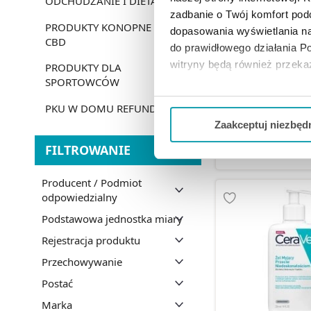
ODCHUDZANIE I DIETA
zadbanie o Twój komfort po
PRODUKTY KONOPNE
dopasowania wyświetlania na
CeraVe Nawilżając
CBD
do prawidłowego działania Po
mycia skóry norma
zapas, 47
witryny będą również przek
PRODUKTY DLA
SPORTOWCÓW
Jeżeli chcesz dostosować swo
51,99 
PKU W DOMU REFUNDACJA
Twojej aktywności dokonaj pr
Zaakceptuj niezbęd
DO KOSZY
FILTROWANIE
Możesz również kliknąć „
Zaa
Ciebie danych, które nie są 
wszystkich funkcjonalności 
Producent / Podmiot
odpowiedzialny
Podstawowa jednostka miary
Rejestracja produktu
Przechowywanie
Postać
Marka