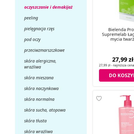
oczyszczanie i demakijaż
peeling
pielęgnacja rzęs
Bielenda Pro
Supremelab Łag
mycia twarz
pod oczy
przeciwzmarszczkowe
27,99 zł
skóra alergiczna,
27,99 zł
- najniższa cen
wrażliwa
DO KOSZY
skóra mieszana
skóra naczynkowa
skóra normalna
skóra sucha, atopowa
skóra tłusta
skóra wrażliwa