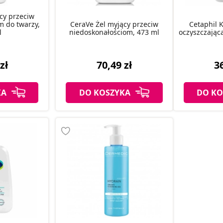
cy przeciw
m do twarzy,
CeraVe Żel myjący przeciw
Cetaphil 
l
niedoskonałościom, 473 ml
oczyszczając
zł
70,49 zł
36
KA
DO KOSZYKA
DO KO