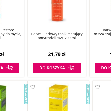
 Restore
Barw
any do mycia,
Barwa Siarkowy tonik matujący
oczyszczaj
l
antytrądzikowy, 200 ml
zł
21,79 zł
KA
DO KOSZYKA
DO 