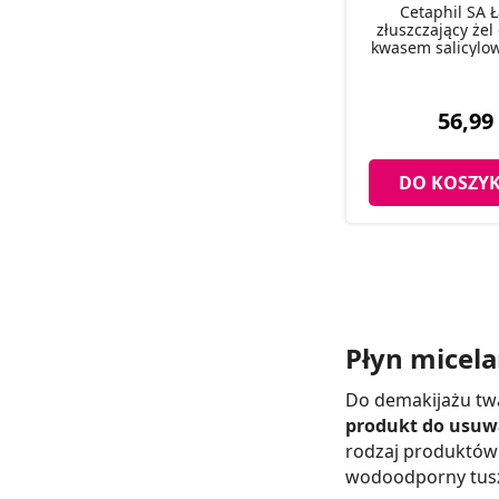
Cetaphil SA 
złuszczający żel
kwasem salicylo
56,99 
DO KOSZY
Płyn micelar
Do demakijażu twa
produkt do usuwa
rodzaj produktów 
wodoodporny tusz