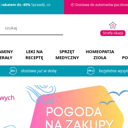
z rabatem do -40%
Sprawdź, co
📦 Dostawa do automatów paczkowy
Strefa okazji
AMINY
LEKI NA
SPRZĘT
HOMEOPATIA
ERAŁY
RECEPTĘ
MEDYCZNY
ZIOŁA
PO
dostawa już w dobę
bezpłatna wysył