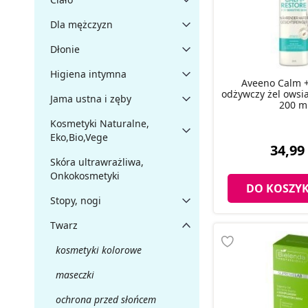
Dla mężczyzn
Dłonie
Higiena intymna
Aveeno Calm +
odżywczy żel owsi
Jama ustna i zęby
200 m
Kosmetyki Naturalne,
Eko,Bio,Vege
34,99 
Skóra ultrawrażliwa,
Onkokosmetyki
DO KOSZY
Stopy, nogi
Twarz
kosmetyki kolorowe
maseczki
ochrona przed słońcem