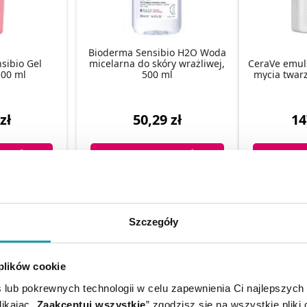
Bioderma Sensibio H2O Woda
ibio Gel
micelarna do skóry wrażliwej,
CeraVe emuls
00 ml
500 ml
mycia twarz
zł
50,29 zł
14
KA
DO KOSZYKA
DO KO
Szczegóły
 plików cookie
 lub pokrewnych technologii w celu zapewnienia Ci najlepszych
ikając „
Zaakceptuj wszystkie
” zgodzisz się na wszystkie pliki