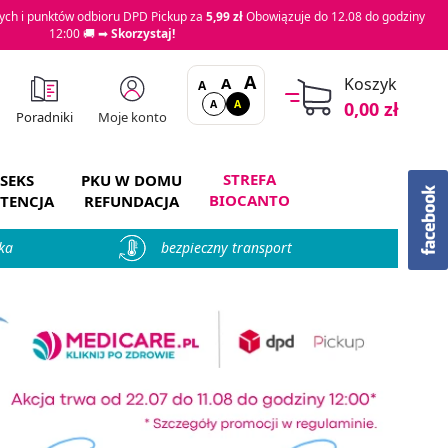
ch i punktów odbioru DPD Pickup za
5,99 zł
Obowiązuje do 12.08 do godziny
12:00 🚚 ➡
Skorzystaj!
A
A
Koszyk
A
A
A
0,00 zł
Moje konto
Poradniki
STREFA
SEKS
PKU W DOMU
BIOCANTO
TENCJA
REFUNDACJA
ka
bezpieczny transport