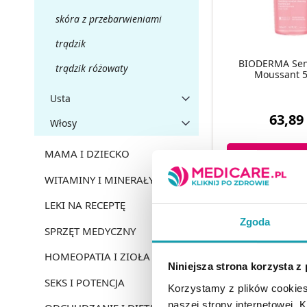
skóra z przebarwieniami
trądzik
BIODERMA Sens
trądzik różowaty
Moussant 5
Usta
63,89 
Włosy
MAMA I DZIECKO
DO KOSZY
WITAMINY I MINERAŁY
LEKI NA RECEPTĘ
Zgoda
SPRZĘT MEDYCZNY
HOMEOPATIA I ZIOŁA
Niniejsza strona korzysta z
SEKS I POTENCJA
Korzystamy z plików cookies
naszej strony internetowej. Kl