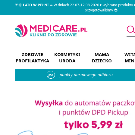
🌴🌞
LATO W PEŁNI
➡ W dniach 22.07-12.08.2026 r. wybrane produkty
przygotowaliśmy 😎
ZDROWIE
KOSMETYKI
MAMA
WIT
PROFILAKTYKA
URODA
DZIECKO
MIN
punkty darmowego odbioru
858