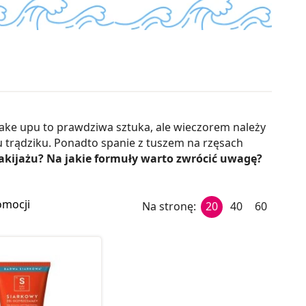
ake upu to prawdziwa sztuka, ale wieczorem należy
u trądziku. Ponadto spanie z tuszem na rzęsach
akijażu? Na jakie formuły warto zwrócić uwagę?
omocji
Na stronę:
20
40
60