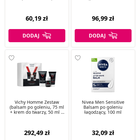
brody i zarostu, 40 ml +
krem po goleniu, 50 ml), 1
szt.
60,19 zł
96,99 zł
Vichy Homme Zestaw
Nivea Men Sensitive
(balsam po goleniu, 75 ml
Balsam po goleniu
+ krem do twarzy, 50 ml +
łagodzący, 100 ml
antyperspirant, 50 ml), 1
szt.
32,09 zł
292,49 zł