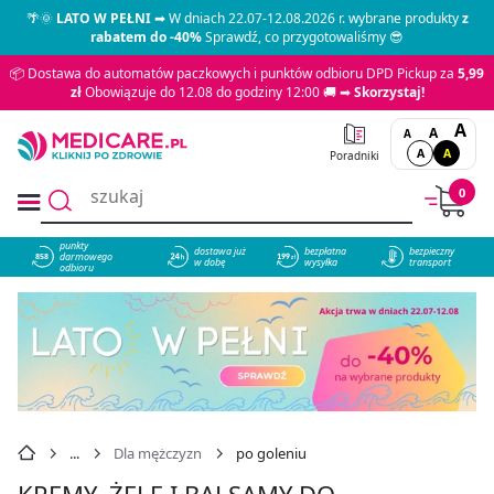
🌴🌞
LATO W PEŁNI
➡ W dniach 22.07-12.08.2026 r. wybrane produkty
z
rabatem do -40%
Sprawdź, co przygotowaliśmy 😎
📦 Dostawa do automatów paczkowych i punktów odbioru DPD Pickup za
5,99
zł
Obowiązuje do 12.08 do godziny 12:00 🚚 ➡
Skorzystaj!
A
A
A
A
A
Poradniki
0
punkty
dostawa już
bezpłatna
bezpieczny
darmowego
858
w dobę
wysyłka
transport
odbioru
Dla mężczyzn
po goleniu
KREMY, ŻELE I BALSAMY DO