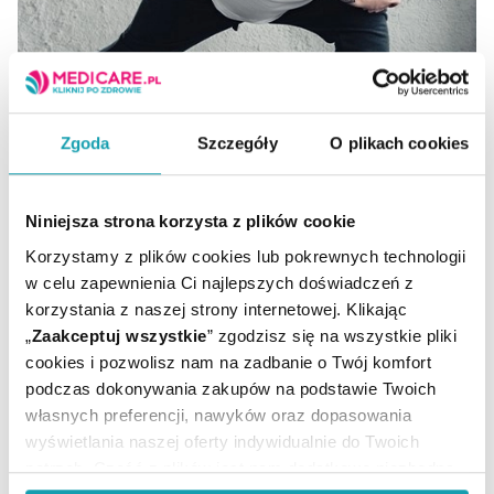
Odchudzanie: tabletki dla mężczyzn
Zgoda
Szczegóły
O plikach cookies
Jak skomponować dietę dla panów chcących zrzucić
Niniejsza strona korzysta z plików cookie
kilka kilogramów? Ile dostarczać białka, a ile tłuszczu na
kilogram masy ciała? Jakie suplementy powinni
Korzystamy z plików cookies lub pokrewnych technologii
wybierać mężczyźni walczący z nadwagą – podpowiada
w celu zapewnienia Ci najlepszych doświadczeń z
ekspert medicare.pl
korzystania z naszej strony internetowej. Klikając
„
Zaakceptuj wszystkie
” zgodzisz się na wszystkie pliki
CZYTAJ DALEJ
cookies i pozwolisz nam na zadbanie o Twój komfort
podczas dokonywania zakupów na podstawie Twoich
własnych preferencji, nawyków oraz dopasowania
wyświetlania naszej oferty indywidualnie do Twoich
potrzeb. Część z plików jest nam dodatkowo niezbędna