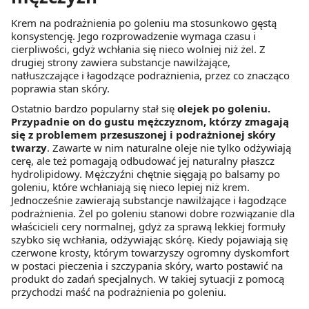
Krem na podrażnienia po goleniu ma stosunkowo gęstą
konsystencję. Jego rozprowadzenie wymaga czasu i
cierpliwości, gdyż wchłania się nieco wolniej niż żel. Z
drugiej strony zawiera substancje nawilżające,
natłuszczające i łagodzące podrażnienia, przez co znacząco
poprawia stan skóry.
Ostatnio bardzo popularny stał się
olejek po goleniu.
Przypadnie on do gustu mężczyznom, którzy zmagają
się z problemem przesuszonej i podrażnionej skóry
twarzy
. Zawarte w nim naturalne oleje nie tylko odżywiają
cerę, ale też pomagają odbudować jej naturalny płaszcz
hydrolipidowy. Mężczyźni chętnie sięgają po balsamy po
goleniu, które wchłaniają się nieco lepiej niż krem.
Jednocześnie zawierają substancje nawilżające i łagodzące
podrażnienia. Żel po goleniu stanowi dobre rozwiązanie dla
właścicieli cery normalnej, gdyż za sprawą lekkiej formuły
szybko się wchłania, odżywiając skórę. Kiedy pojawiają się
czerwone krosty, którym towarzyszy ogromny dyskomfort
w postaci pieczenia i szczypania skóry, warto postawić na
produkt do zadań specjalnych. W takiej sytuacji z pomocą
przychodzi maść na podrażnienia po goleniu.