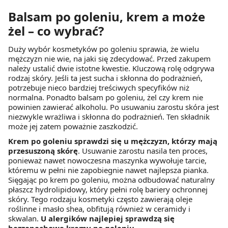
Balsam po goleniu, krem a może
żel – co wybrać?
Duży wybór kosmetyków po goleniu sprawia, że wielu
mężczyzn nie wie, na jaki się zdecydować. Przed zakupem
należy ustalić dwie istotne kwestie. Kluczową rolę odgrywa
rodzaj skóry. Jeśli ta jest sucha i skłonna do podrażnień,
potrzebuje nieco bardziej treściwych specyfików niż
normalna. Ponadto balsam po goleniu, żel czy krem nie
powinien zawierać alkoholu. Po usuwaniu zarostu skóra jest
niezwykle wrażliwa i skłonna do podrażnień. Ten składnik
może jej zatem poważnie zaszkodzić.
Krem po goleniu sprawdzi się u mężczyzn, którzy mają
przesuszoną skórę
. Usuwanie zarostu nasila ten proces,
ponieważ nawet nowoczesna maszynka wywołuje tarcie,
któremu w pełni nie zapobiegnie nawet najlepsza pianka.
Sięgając po krem po goleniu, można odbudować naturalny
płaszcz hydrolipidowy, który pełni rolę bariery ochronnej
skóry. Tego rodzaju kosmetyki często zawierają oleje
roślinne i masło shea, obfitują również w ceramidy i
skwalan.
U alergików najlepiej sprawdzą się