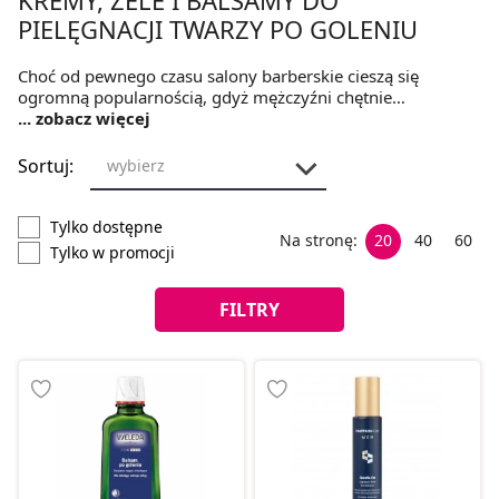
PIELĘGNACJI TWARZY PO GOLENIU
Choć od pewnego czasu salony barberskie cieszą się
ogromną popularnością, gdyż mężczyźni chętnie
zapuszczają brody, to wciąż większość z nich regularnie goli
... zobacz więcej
zarost. W niektórych branżach jest to wskazane ze względu
na bezpośredni kontakt z klientem. Usuwanie owłosienia z
Sortuj:
wybierz
twarzy często prowadzi do wysuszenia skóry i jej
podrażnienia. Z pomocą przychodzi balsam po goleniu. Nie
jest to jednak jedyne rozwiązanie dostępne na rynku. Na co
Tylko dostępne
Na stronę:
20
40
60
jeszcze warto zwrócić uwagę?
Tylko w promocji
FILTRY