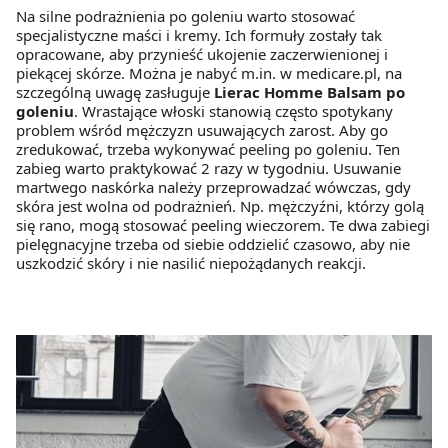
Na silne podrażnienia po goleniu warto stosować
specjalistyczne maści i kremy. Ich formuły zostały tak
opracowane, aby przynieść ukojenie zaczerwienionej i
piekącej skórze. Można je nabyć m.in. w medicare.pl, na
szczególną uwagę zasługuje
Lierac Homme Balsam po
goleniu
. Wrastające włoski stanowią często spotykany
problem wśród mężczyzn usuwających zarost. Aby go
zredukować, trzeba wykonywać peeling po goleniu. Ten
zabieg warto praktykować 2 razy w tygodniu. Usuwanie
martwego naskórka należy przeprowadzać wówczas, gdy
skóra jest wolna od podrażnień. Np. mężczyźni, którzy golą
się rano, mogą stosować peeling wieczorem. Te dwa zabiegi
pielęgnacyjne trzeba od siebie oddzielić czasowo, aby nie
uszkodzić skóry i nie nasilić niepożądanych reakcji.