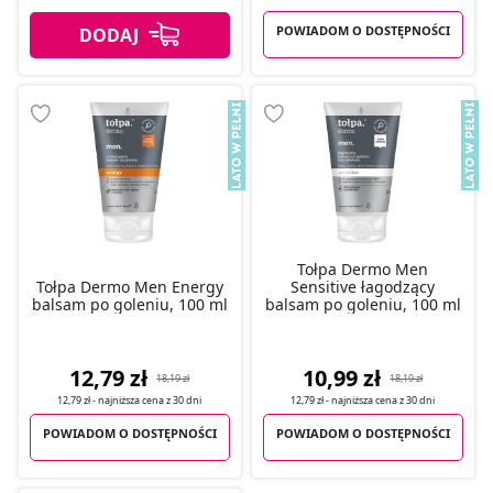
POWIADOM O DOSTĘPNOŚCI
Tołpa Dermo Men
Tołpa Dermo Men Energy
Sensitive łagodzący
balsam po goleniu, 100 ml
balsam po goleniu, 100 ml
12,79 zł
10,99 zł
18,19 zł
18,19 zł
12,79 zł
- najniższa cena z
30 dni
12,79 zł
- najniższa cena z
30 dni
POWIADOM O DOSTĘPNOŚCI
POWIADOM O DOSTĘPNOŚCI