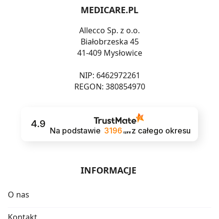
MEDICARE.PL
Allecco Sp. z o.o.
Białobrzeska 45
41-409 Mysłowice
NIP: 6462972261
REGON: 380854970
4.9
Na podstawie
3196
z całego okresu
opinii
INFORMACJE
O nas
Kontakt