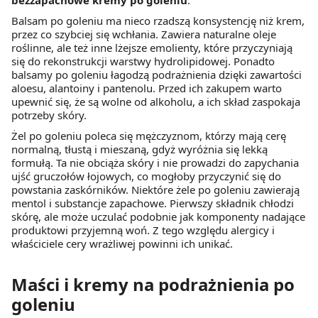
bezzapachowe kremy po goleniu
.
Balsam po goleniu ma nieco rzadszą konsystencję niż krem,
przez co szybciej się wchłania. Zawiera naturalne oleje
roślinne, ale też inne lżejsze emolienty, które przyczyniają
się do rekonstrukcji warstwy hydrolipidowej. Ponadto
balsamy po goleniu łagodzą podrażnienia dzięki zawartości
aloesu, alantoiny i pantenolu. Przed ich zakupem warto
upewnić się, że są wolne od alkoholu, a ich skład zaspokaja
potrzeby skóry.
Żel po goleniu poleca się mężczyznom, którzy mają cerę
normalną, tłustą i mieszaną, gdyż wyróżnia się lekką
formułą. Ta nie obciąża skóry i nie prowadzi do zapychania
ujść gruczołów łojowych, co mogłoby przyczynić się do
powstania zaskórników. Niektóre żele po goleniu zawierają
mentol i substancje zapachowe. Pierwszy składnik chłodzi
skórę, ale może uczulać podobnie jak komponenty nadające
produktowi przyjemną woń. Z tego względu alergicy i
właściciele cery wrażliwej powinni ich unikać.
Maści i kremy na podrażnienia po
goleniu