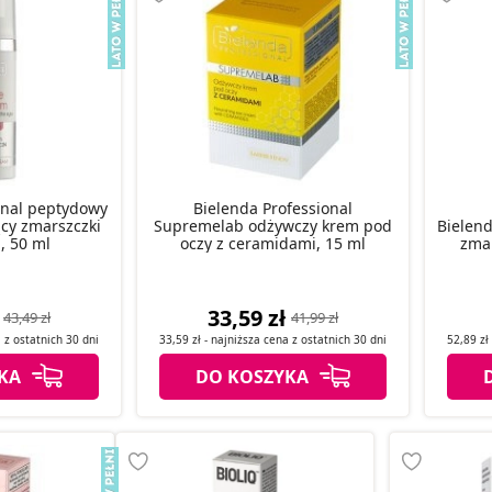
onal peptydowy
Bielenda Professional
ący zmarszczki
Supremelab odżywczy krem pod
Bielend
, 50 ml
oczy z ceramidami, 15 ml
zmar
33,59 zł
43,49 zł
41,99 zł
a z
ostatnich
30 dni
33,59 zł
- najniższa cena z
ostatnich
30 dni
52,89 zł
KA
DO KOSZYKA