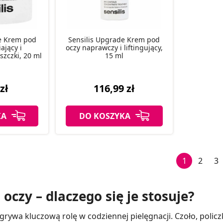
e Krem pod
Sensilis Upgrade Krem pod
ający i
oczy naprawczy i liftingujący,
szczki, 20 ml
15 ml
zł
116,99 zł
KA
DO KOSZYKA
1
2
3
oczy – dlaczego się je stosuje?
ywa kluczową rolę w codziennej pielęgnacji. Czoło, policzk