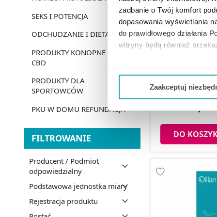
zadbanie o Twój komfort po
SEKS I POTENCJA
dopasowania wyświetlania na
do prawidłowego działania Po
ODCHUDZANIE I DIETA
witryny będą również przek
PRODUKTY KONOPNE
L'biotica PGA H
CBD
hydrożelowe płatk
Jeżeli chcesz dostosować swo
witaminą C, 
Twojej aktywności dokonaj pr
PRODUKTY DLA
Zaakceptuj niezbęd
SPORTOWCÓW
Możesz również kliknąć „
Zaa
8,99 
PKU W DOMU REFUNDACJA
Ciebie danych, które nie są 
wszystkich funkcjonalności 
DO KOSZY
FILTROWANIE
Producent / Podmiot
odpowiedzialny
Podstawowa jednostka miary
Rejestracja produktu
Postać