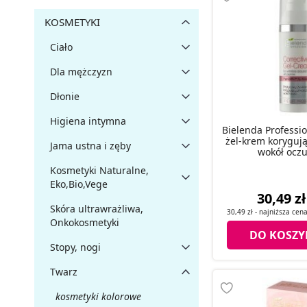
KOSMETYKI
Ciało
Dla mężczyzn
Dłonie
Higiena intymna
Bielenda Professi
żel-krem koryguj
Jama ustna i zęby
wokół oczu
Kosmetyki Naturalne,
Eko,Bio,Vege
30,49 zł
Skóra ultrawrażliwa,
30,49 zł
- najniższa cen
Onkokosmetyki
DO KOSZY
Stopy, nogi
Twarz
kosmetyki kolorowe