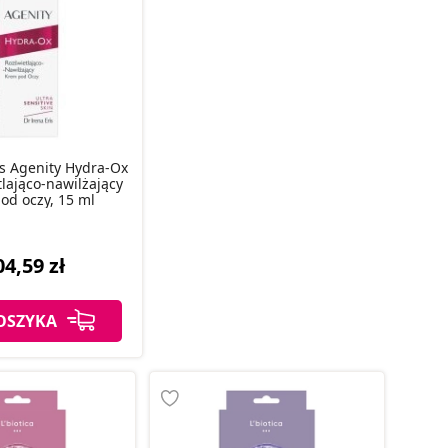
is Agenity Hydra-Ox
tlająco-nawilżający
od oczy, 15 ml
04,59 zł
OSZYKA