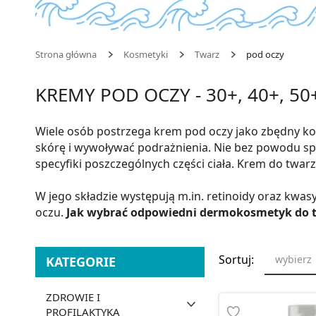
Strona główna
Kosmetyki
Twarz
pod oczy
KREMY POD OCZY - 30+, 40+, 50
Wiele osób postrzega krem pod oczy jako zbędny kosm
skórę i wywoływać podrażnienia. Nie bez powodu sp
specyfiki poszczególnych części ciała. Krem do twarz
W jego składzie występują m.in. retinoidy oraz kwas
oczu.
Jak wybrać odpowiedni dermokosmetyk do te
Sortuj:
wybierz
KATEGORIE
ZDROWIE I
PROFILAKTYKA