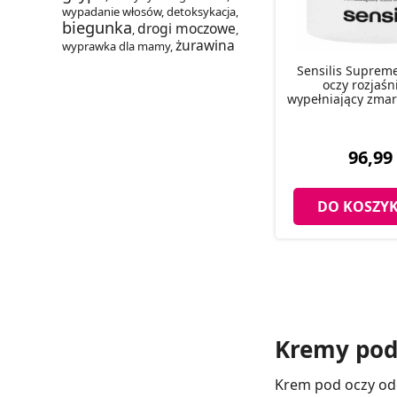
wypadanie włosów
,
detoksykacja
,
biegunka
drogi moczowe
,
,
żurawina
wyprawka dla mamy
,
Sensilis Suprem
oczy rozjaśni
wypełniający zmar
96,99 
DO KOSZY
Kremy pod 
Krem pod oczy odgr