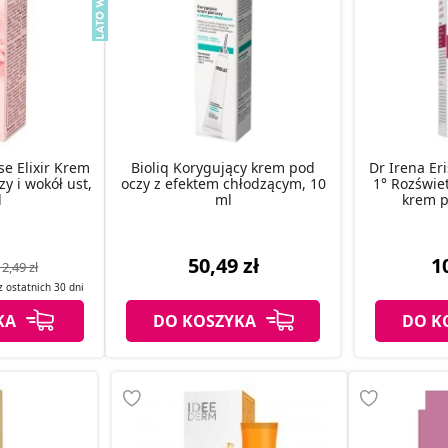
se Elixir Krem
Bioliq Korygujący krem pod
Dr Irena Er
zy i wokół ust,
oczy z efektem chłodzącym, 10
1° Rozświe
l
ml
krem p
50,49 zł
1
2,49 zł
 z
ostatnich
30 dni
KA
DO KOSZYKA
DO K