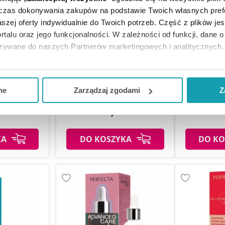
dczas dokonywania zakupów na podstawie Twoich własnych pref
szej oferty indywidualnie do Twoich potrzeb. Część z plików j
rtalu oraz jego funkcjonalności. W zależności od funkcji, dane 
azywane do naszych Partnerów marketingowych i analitycznych.
ydro Fusion
La Roche-Posay Hyalu B5 eye
i pod oczy z
serum przeciwzmarszczkowe
La Roche-Po
ją zgodę i wybrać tylko niektóre dodatkowe funkcje, z którymi
2 szt.
do skóry okolic oczu, 15 ml
pod 
eferowanych przez Ciebie wyborów i kliknij „
Zarządzaj
zgodam
ne
Zarządzaj zgodami
Z
kceptuj niezbędne
”, co będzie oznaczało, że nie wyrażasz zg
zł
145,99 zł
13
niezbędne dla funkcjonowania Strony. Będzie się to jednak wiąza
Strony.
KA
DO KOSZYKA
DO KO