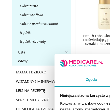
skóra tłusta
skóra wrażliwa
skóra z przebarwieniami
trądzik
Health Labs Gl
rozświetlający 
trądzik różowaty
oznaki zmęczen
Usta
140,95
Włosy
MAMA I DZIECKO
DO KOSZY
Zgoda
WITAMINY I MINERAŁY
LEKI NA RECEPTĘ
Niniejsza strona korzysta z
SPRZĘT MEDYCZNY
Korzystamy z plików cookies
HOMEOPATIA I ZIOŁA
naszej strony internetowej. Kl