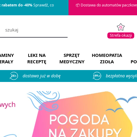
z rabatem do -40%
Sprawdź, co
📦 Dostawa do automatów paczkowy
Strefa okazji
AMINY
LEKI NA
SPRZĘT
HOMEOPATIA
ERAŁY
RECEPTĘ
MEDYCZNY
ZIOŁA
PO
dostawa już w dobę
bezpłatna wysył