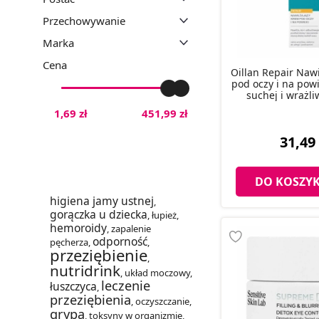
Przechowywanie
Marka
Cena
Oillan Repair Naw
pod oczy i na powi
suchej i wrażli
1,69 zł
451,99 zł
31,49 
DO KOSZY
higiena jamy ustnej
,
gorączka u dziecka
,
łupież
,
hemoroidy
,
zapalenie
odporność
pęcherza
,
,
przeziębienie
,
nutridrink
,
układ moczowy
,
leczenie
łuszczyca
,
przeziębienia
,
oczyszczanie
,
grypa
,
toksyny w organizmie
,