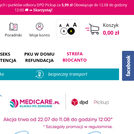
ch i punktów odbioru DPD Pickup za
5,99 zł
Obowiązuje do 12.08 do godziny
12:00 🚚 ➡
Skorzystaj!
A
A
Koszyk
A
A
A
0,00 zł
Moje konto
Poradniki
STREFA
SEKS
PKU W DOMU
BIOCANTO
TENCJA
REFUNDACJA
ka
bezpieczny transport