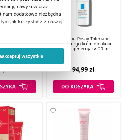
erencji, nawyków oraz
est nam dodatkowo niezbędna
o tym jak korzystasz z naszej
La Roche-Posay Toleriane
say Hyalu B5 krem
Dermallergo krem do okolic
 wiąże się zbieranie danych o
oczy, 15 ml
oczu regenerujący, 20 ml
i
”.
aakceptuj wszystkie
ody na pozyskiwanie od
9,99 zł
94,99 zł
ło z brakiem dostępu do
SZYKA
DO KOSZYKA