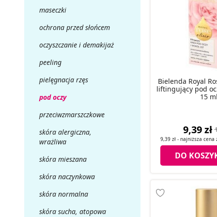
maseczki
ochrona przed słońcem
oczyszczanie i demakijaż
peeling
pielęgnacja rzęs
Bielenda Royal Ro
liftingujący pod oc
15 m
pod oczy
przeciwzmarszczkowe
9,39 zł
1
skóra alergiczna,
9,39 zł
- najniższa cena
wrażliwa
DO KOSZY
skóra mieszana
skóra naczynkowa
skóra normalna
skóra sucha, atopowa