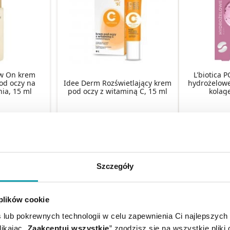
ow On krem
L'biotica 
pod oczy na
Idee Derm Rozświetlający krem
hydrożelowe
ia, 15 ml
pod oczy z witaminą C, 15 ml
kolag
 zł
33,49 zł
8
KA
DO KOSZYKA
DO KO
Szczegóły
 plików cookie
 lub pokrewnych technologii w celu zapewnienia Ci najlepszych
ikając „
Zaakceptuj wszystkie
” zgodzisz się na wszystkie pliki