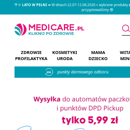
🌴🌞
LATO W PEŁNI
➡ W dniach 22.07-12.08.2026 r. wybrane produkty
przygotowaliśmy 😎
ZDROWIE
KOSMETYKI
MAMA
WIT
PROFILAKTYKA
URODA
DZIECKO
MIN
punkty darmowego odbioru
858