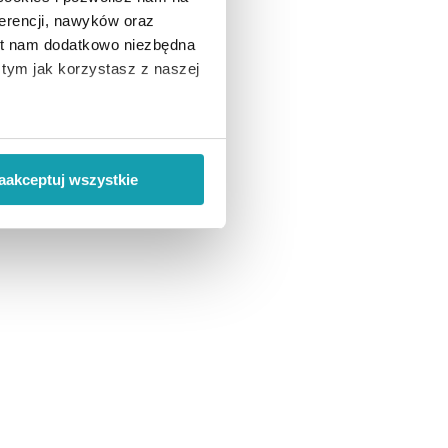
erencji, nawyków oraz
est nam dodatkowo niezbędna
o tym jak korzystasz z naszej
 wiąże się zbieranie danych o
i
”.
aakceptuj wszystkie
ody na pozyskiwanie od
ło z brakiem dostępu do