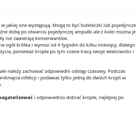
w jakiej one występują. Mogą to być buteleczki lub pojedyncze
ażne dobę po otwarciu pojedynczej ampułki ale z kolei można je
ły nie zawierają konserwantów.
na ogół krótka i wynosi od 4 tygodni do kilku miesięcy, dlatego
życia, ponieważ krople po tym czasie tracą swoje właściwości i
i ale należy zachować odpowiedni odstęp czasowy. Podczas
niknięcia infekcji i podawać tylko jedną do dwóch kropli w
.
 bagatelizować
i odpowiednio dobrać krople, najlepiej po