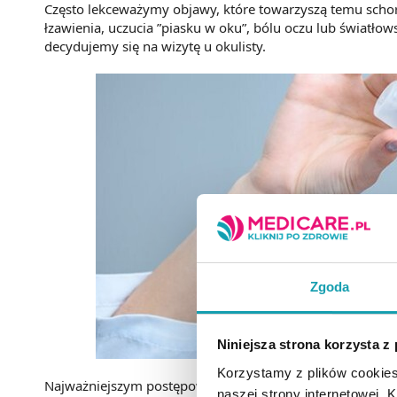
Często lekceważymy objawy, które towarzyszą temu schor
łzawienia, uczucia ”piasku w oku”, bólu oczu lub światł
decydujemy się na wizytę u okulisty.
Zgoda
Niniejsza strona korzysta z
Korzystamy z plików cookies
Najważniejszym postępowaniem w celu
eliminacji tyc
naszej strony internetowej. Kl