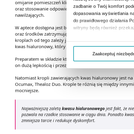
omijanie pomieszczeń klimatyzowanych, unikane pomiesz
zadbanie o Twój komfort po
oraz stosowanie odpowiednich filtrów do ekranu kompute
dopasowania wyświetlania na
nawilżających.
do prawidłowego działania Po
W aptece dostępna jest bogata oferta tzw „sztucznych łez
witryny będą również przek
oraz środków zatrzymujących je na powierzchni oka – pol
kroplach od tego zależy jego działanie i czas osiadania na
Jeżeli chcesz dostosować swo
kwas hialuronowy, który jest fizjologicznym składnikiem s
Twojej aktywności dokonaj pr
Zaakceptuj niezbęd
Preparatem w składzie którego znajduje się kwas poliakryl
Możesz również kliknąć „
Zaa
on dużą lepkością i przez to dłużej utrzymuje się na powi
Ciebie danych, które nie są 
Natomiast kropli zawierających kwas hialuronowy jest n
wszystkich funkcjonalności 
Ocumax, Thealoz Duo. Krople te różnią się między innymi
mocniejsze.
Najważniejszą zaletą
kwasu hialuronowego
jest fakt, że n
pozwala na rzadkie stosowanie w ciągu dnia. Ponadto kwas
zmniejsza tarcie i redukuje dyskomfort.