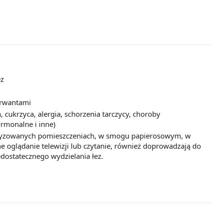
ez
erwantami
 cukrzyca, alergia, schorzenia tarczycy, choroby
ormonalne i inne)
atyzowanych pomieszczeniach, w smogu papierosowym, w
e oglądanie telewizji lub czytanie, również doprowadzają do
edostatecznego wydzielania łez.