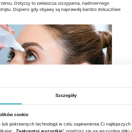
zeniu. Dotyczy to zwłaszcza szczypania, nadmiernego
owstrętu. Dopiero gdy objawy są naprawdę bardzo dokuczliwe
Szczegóły
 plików cookie
 lub pokrewnych technologii w celu zapewnienia Ci najlepszych
h objawów
jest ograniczenie lub eliminacja ich przyczyny, czyli
ikając „
Zaakceptuj wszystkie
” zgodzisz się na wszystkie pliki