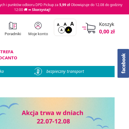
ch i punktów odbioru DPD Pickup za
5,99 zł
Obowiązuje do 12.08 do godziny
12:00 🚚 ➡
Skorzystaj!
A
A
Koszyk
A
A
A
0,00 zł
Moje konto
Poradniki
STREFA
OCANTO
ka
bezpieczny transport