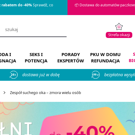
z rabatem do -40%
Sprawdź, co
📦 Dostawa do automatów paczkowy
Strefa okazji
DA I
SEKS I
PORADY
PKU W DOMU
BI
ĘGNACJA
POTENCJA
EKSPERTÓW
REFUNDACJA
dostawa już w dobę
bezpłatna wysył
Zespół suchego oka – zmora wielu osób