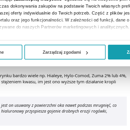
czeń z suchym powietrzem, osłanianie oczu przed wiatrem
dczas dokonywania zakupów na podstawie Twoich własnych pref
ra. Dodatkową propozycją jest stosowanie kropli
szej oferty indywidualnie do Twoich potrzeb. Część z plików j
rtalu oraz jego funkcjonalności. W zależności od funkcji, dane 
”.
Sztuczne łzy
są to krople, które składają się głównie z wody
azywane do naszych Partnerów marketingowych i analitycznych.
imerów. W zależności od tego jaki polimer znajduje się w
 oczach. Do tych składników zaliczają się kwas poliakrylowy lub
ją zgodę i wybrać tylko niektóre dodatkowe funkcje, z którymi
truktury oka.
eferowanych przez Ciebie wyborów i kliknij „
Zarządzaj
zgodam
ne
Zarządzaj zgodami
Z
owy jest np. Oftipan w postaci żelu do oczu. Charakteryzuje się
kceptuj niezbędne
”, co będzie oznaczało, że nie wyrażasz zg
erzchni oka.
niezbędne dla funkcjonowania Strony. Będzie się to jednak wiąza
a rynku bardzo wiele np. Hialeye, Hylo-Comod, Zuma 2% lub 4%,
Strony.
 stężeniem kwasu, im jest ono wyższe tym działanie kropli
ie jest on usuwany z powierzchni oka nawet podczas mrugnięć, co
 hialuronowy przyspiesza gojenie drobnych erozji rogówki,