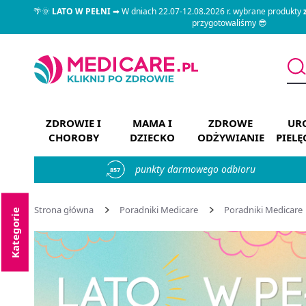
🌴🌞
LATO W PEŁNI
➡ W dniach 22.07-12.08.2026 r. wybrane produkty
przygotowaliśmy 😎
ZDROWIE I
MAMA I
ZDROWE
URO
CHOROBY
DZIECKO
ODŻYWIANIE
PIEL
punkty darmowego odbioru
857
Strona główna
Poradniki Medicare
Poradniki Medicare
Kategorie