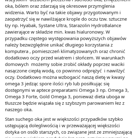
oka, bólem oraz zdarzają się okresowe przymglenia
widzenia. Warto być na takie objawy przygotowanym i
zaopatrzyć się w nawilżające krople do oczu tzw. sztuczne
łzy np. Hyabak, Systane Ultra, Starazolin HydroBalance
zawierające w składzie min. kwas hialuronowy. W
przypadku częstego występowania powyższych objawów
należy bezwzględnie unikać długiego korzystania z
komputera , pomieszczeń klimatyzowanych oraz chronić
dodatkowo oczy przed wiatrem i słońcem. W warunkach
domowych możemy sobie zrobić okłady poprzez waciki
nasączone ciepłą wodą, co powinno odprężyć i nawilżyć
oczy. Dodatkowo można wzbogacić naszą dietę w kwasy
omega 3 jedząc spore ilości ryb lub posiłkując się
dostępnymi w aptece preparatami Omega 3 np. Omega 3,
Omega 3 Forte, Gold Omega 3, ponieważ dieta uboga w
tłuszcze będzie wiązała się z szybszym parowaniem łez z
naszego oka.
Stan suchego oka jest w większości przypadków szybko
ustępującą dolegliwością i w przeważającej większości
dotyka on osób starszych, co związane jest ze zmniejszającą