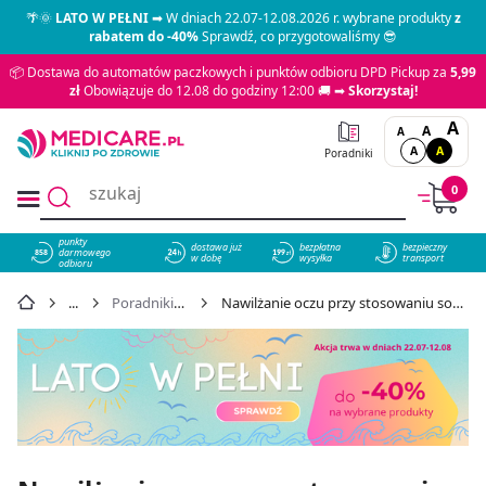
🌴🌞
LATO W PEŁNI
➡ W dniach 22.07-12.08.2026 r. wybrane produkty
z
rabatem do -40%
Sprawdź, co przygotowaliśmy 😎
📦 Dostawa do automatów paczkowych i punktów odbioru DPD Pickup za
5,99
zł
Obowiązuje do 12.08 do godziny 12:00 🚚 ➡
Skorzystaj!
A
A
A
A
A
Poradniki
0
punkty
dostawa już
bezpłatna
bezpieczny
darmowego
858
w dobę
wysyłka
transport
odbioru
Poradniki Medicare
Nawilżanie oczu przy stosowaniu soczewek kontaktowych