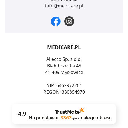
info@medicare.pl
MEDICARE.PL
Allecco Sp. z o.o.
Białobrzeska 45
41-409 Mysłowice
NIP: 6462972261
REGON: 380854970
4.9
Na podstawie
3363
z całego okresu
opinii