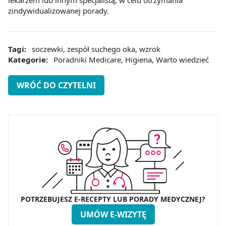
lekarzem lub innym specjalistą, w celu otrzymania
zindywidualizowanej porady.
Tagi:
soczewki
,
zespół suchego oka
,
wzrok
Kategorie:
Poradniki Medicare
,
Higiena
,
Warto wiedzieć
WRÓĆ DO CZYTELNI
POTRZEBUJESZ E-RECEPTY LUB PORADY MEDYCZNEJ?
UMÓW E-WIZYTĘ