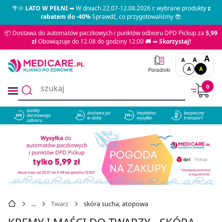
🌴🌞
LATO W PEŁNI
➡ W dniach 22.07-12.08.2026 r. wybrane produkty
z
rabatem do -40%
Sprawdź, co przygotowaliśmy 😎
📦 Dostawa do automatów paczkowych i punktów odbioru DPD Pickup za
5,99
zł
Obowiązuje do 12.08 do godziny 12:00 🚚 ➡
Skorzystaj!
A
A
A
A
A
Poradniki
0
punkty
dostawa już
bezpłatna
bezpieczny
darmowego
858
w dobę
wysyłka
transport
odbioru
Twarz
skóra sucha, atopowa
KREMY I MAŚCI DO TWARZY - SKÓRA