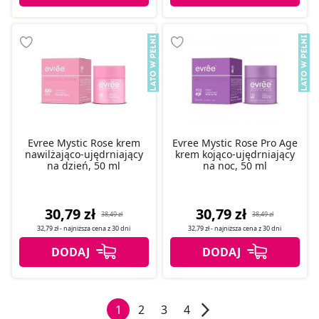
Evree Mystic Rose krem
Evree Mystic Rose Pro Age
nawilżająco-ujędrniający
krem kojąco-ujędrniający
na dzień, 50 ml
na noc, 50 ml
30,79 zł
30,79 zł
38,49 zł
38,49 zł
32,79 zł
- najniższa cena z
30 dni
32,79 zł
- najniższa cena z
30 dni
1
2
3
4