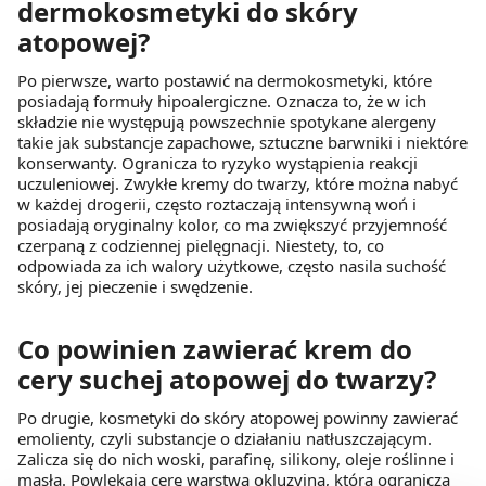
dermokosmetyki do skóry
atopowej?
Po pierwsze, warto postawić na dermokosmetyki, które
posiadają formuły hipoalergiczne. Oznacza to, że w ich
składzie nie występują powszechnie spotykane alergeny
takie jak substancje zapachowe, sztuczne barwniki i niektóre
konserwanty. Ogranicza to ryzyko wystąpienia reakcji
uczuleniowej. Zwykłe kremy do twarzy, które można nabyć
w każdej drogerii, często roztaczają intensywną woń i
posiadają oryginalny kolor, co ma zwiększyć przyjemność
czerpaną z codziennej pielęgnacji. Niestety, to, co
odpowiada za ich walory użytkowe, często nasila suchość
skóry, jej pieczenie i swędzenie.
Co powinien zawierać krem do
cery suchej atopowej do twarzy?
Po drugie, kosmetyki do skóry atopowej powinny zawierać
emolienty, czyli substancje o działaniu natłuszczającym.
Zalicza się do nich woski, parafinę, silikony, oleje roślinne i
masła. Powlekają cerę warstwą okluzyjną, która ogranicza