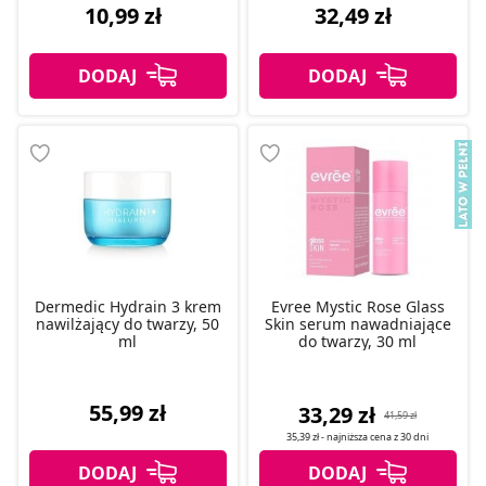
10,99 zł
32,49 zł
Dermedic Hydrain 3 krem
Evree Mystic Rose Glass
nawilżający do twarzy, 50
Skin serum nawadniające
ml
do twarzy, 30 ml
55,99 zł
33,29 zł
41,59 zł
35,39 zł
- najniższa cena z
30 dni