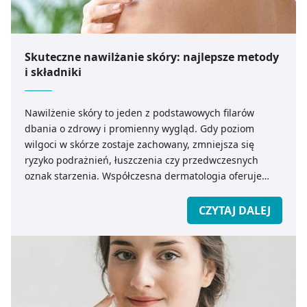
Skuteczne nawilżanie skóry: najlepsze metody
i składniki
Nawilżenie skóry to jeden z podstawowych filarów
dbania o zdrowy i promienny wygląd. Gdy poziom
wilgoci w skórze zostaje zachowany, zmniejsza się
ryzyko podrażnień, łuszczenia czy przedwczesnych
oznak starzenia. Współczesna dermatologia oferuje
wiele sposobów, jak skutecznie nawilżyć skórę, zarówno
od zewnątrz – dzięki kosmetykom – jak i od wewnątrz –
CZYTAJ DALEJ
poprzez odpowiedni styl życia i dietę. Do
najważniejszych działań należą: dobór preparatów
dostosowanych do typu cery, regularność stosowania
oraz eliminowanie czynników, które prowadzą do
przesuszenia, takich jak gorące kąpiele, niewłaściwe
kosmetyki czy zanieczyszczone powietrze.