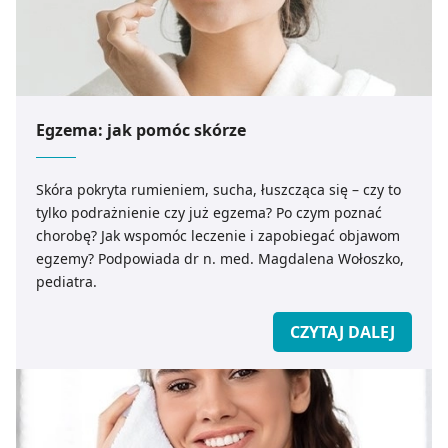
Jednym z kluczy do skutecznej pielęgnacji jest
świadome sięganie po składniki nawilżające, które
pomagają zatrzymać wodę w naskórku i wzmacniają
jego naturalne funkcje ochronne. W codziennej
Egzema: jak pomóc skórze
pielęgnacji skóry nie tylko warto uwzględniać produkty
zawierające humektanty (np. kwas hialuronowy),
emolienty i substancje wspomagające barierę
Skóra pokryta rumieniem, sucha, łuszcząca się – czy to
hydrolipidową. Nie bez znaczenia jest również kolejność
tylko podrażnienie czy już egzema? Po czym poznać
aplikowania kosmetyków oraz umiejętność obserwacji
chorobę? Jak wspomóc leczenie i zapobiegać objawom
reakcji skóry na zmiany w pielęgnacji, klimacie czy
egzemy? Podpowiada dr n. med. Magdalena Wołoszko,
diecie.
pediatra.
CZYTAJ DALEJ