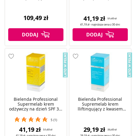
NMF, 50 ml
109,49 zł
41,19 zł
51,49 zł
41,19 zł
- najniższa cena z
30 dni
Bielenda Professional
Bielenda Professional
Supermelab krem
Supremelab krem
odżywczy na dzień SPF 30,
lliftingujący z kwasem
50 ml
hialuronowym, 50 ml
5 (1)
41,19 zł
29,19 zł
51,49 zł
36,49 zł
41,19 zł
- najniższa cena z
30 dni
29,19 zł
- najniższa cena z
30 dni