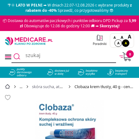
🌴🌞
LATO W PEŁNI
➡ W dniach 22.07-12.08.2026 r. wybrane produkty
z
rabatem do -40%
Sprawdź, co przygotowaliśmy 😎
📦 Dostawa do automatów paczkowych i punktów odbioru DPD Pickup za
5,99
zł
Obowiązuje do 12.08 do godziny 12:00 🚚 ➡
Skorzystaj!
A
A
A
A
A
Poradniki
0
punkty
dostawa już
bezpłatna
bezpieczny
darmowego
858
w dobę
wysyłka
transport
odbioru
skóra sucha, atopowa
Clobaza krem tłusty, 40 g - cena 20,99 zł