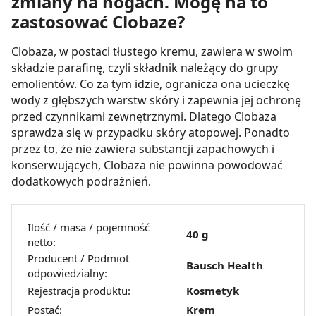
zmiany na nogach. Mogę na to
zastosować Clobaze?
Clobaza, w postaci tłustego kremu, zawiera w swoim
składzie parafinę, czyli składnik należący do grupy
emolientów. Co za tym idzie, ogranicza ona ucieczkę
wody z głębszych warstw skóry i zapewnia jej ochronę
przed czynnikami zewnętrznymi. Dlatego Clobaza
sprawdza się w przypadku skóry atopowej. Ponadto
przez to, że nie zawiera substancji zapachowych i
konserwujących, Clobaza nie powinna powodować
dodatkowych podrażnień.
Ilość / masa / pojemność
40 g
netto:
Producent / Podmiot
Bausch Health
odpowiedzialny:
Rejestracja produktu:
Kosmetyk
Postać:
Krem