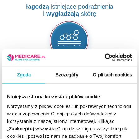
łagodzą
istniejące podrażnienia
i
wygładzają
skórę
wpływają na odbudowę
bariery
Zgoda
Szczegóły
O plikach cookies
naskórkowej i nawilżają skórę
Niniejsza strona korzysta z plików cookie
Korzystamy z plików cookies lub pokrewnych technologii
w celu zapewnienia Ci najlepszych doświadczeń z
korzystania z naszej strony internetowej. Klikając
„
Zaakceptuj wszystkie
” zgodzisz się na wszystkie pliki
zabezpieczają
przed przesuszeniem,
cookies i pozwolisz nam na zadbanie o Twój komfort