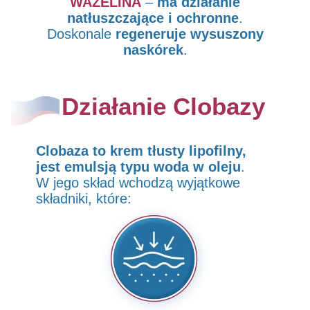
WAZELINA
–
ma działanie
natłuszczające i ochronne
.
Doskonale
regeneruje wysuszony
naskórek
.
Działanie Clobazy
Clobaza to krem tłusty lipofilny,
jest emulsją typu woda w oleju
.
W jego skład wchodzą wyjątkowe
składniki, które: