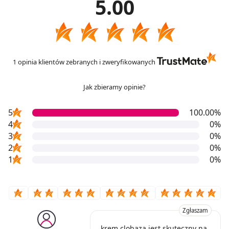
5.00
1 opinia klientów zebranych i zweryfikowanych
Jak zbieramy opinie?
5
100.00%
4
0%
3
0%
2
0%
1
0%
Zgłaszam
krem clobaza jest skuteczny na