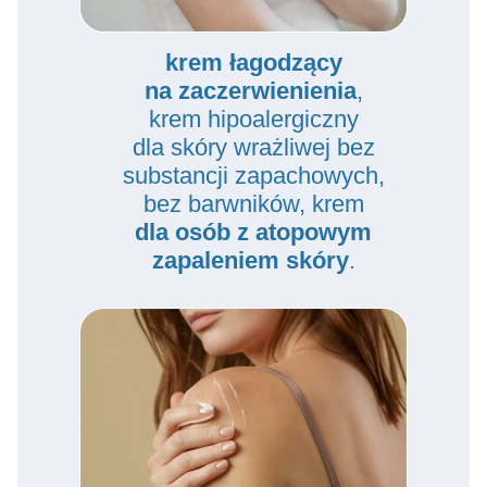
z brakiem dostępu do wszystkich funkcjonalności
Strony.
krem łagodzący
na zaczerwienienia
,
krem hipoalergiczny
dla skóry wrażliwej bez
substancji zapachowych,
bez barwników, krem
dla osób z atopowym
zapaleniem skóry
.