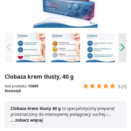
Clobaza krem tłusty, 40 g
Kod produktu:
15869
5 (1)
Kosmetyk
Clobaza Krem tłusty 40 g
to specjalistyczny preparat
przeznaczony do intensywnej pielęgnacji suchej i
wrażliwej skóry twarzy oraz ciała. Dzięki bogatej, tłustej
... zobacz więcej
formule skutecznie
natłuszcza skórę
, eliminując