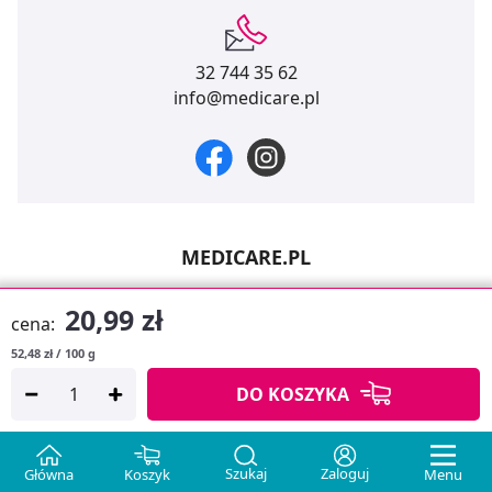
32 744 35 62
info@medicare.pl
MEDICARE.PL
Allecco Sp. z o.o.
20,99 zł
cena:
Białobrzeska 45
41-409 Mysłowice
52,48 zł / 100 g
DO KOSZYKA
NIP: 6462972261
REGON: 380854970
Szukaj
Zaloguj
Główna
Koszyk
Menu