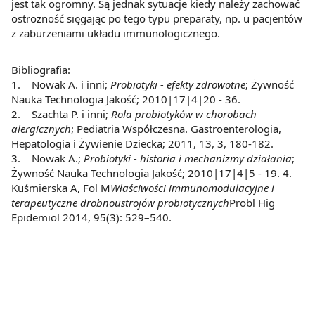
jest tak ogromny. Są jednak sytuacje kiedy należy zachować
ostrożność sięgając po tego typu preparaty, np. u pacjentów
z zaburzeniami układu immunologicznego.
Bibliografia:
1. Nowak A. i inni;
Probiotyki - efekty zdrowotne
; Żywność
Nauka Technologia Jakość; 2010|17|4|20 - 36.
2. Szachta P. i inni;
Rola probiotyków w chorobach
alergicznych
; Pediatria Współczesna. Gastroenterologia,
Hepatologia i Żywienie Dziecka; 2011, 13, 3, 180-182.
3. Nowak A.;
Probiotyki - historia i mechanizmy działania
;
Żywność Nauka Technologia Jakość; 2010|17|4|5 - 19. 4.
Kuśmierska A, Fol M
Właściwości immunomodulacyjne i
terapeutyczne drobnoustrojów probiotycznych
Probl Hig
Epidemiol 2014, 95(3): 529–540.