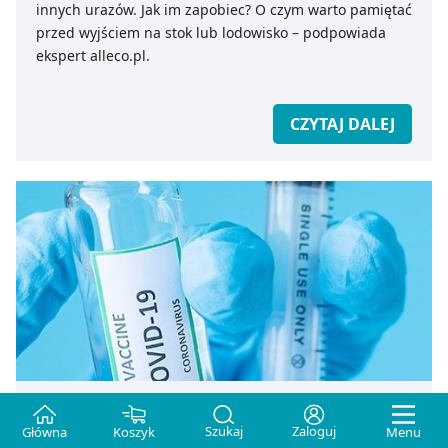
innych urazów. Jak im zapobiec? O czym warto pamiętać
przed wyjściem na stok lub lodowisko – podpowiada
ekspert alleco.pl.
CZYTAJ DALEJ
Koronawirus w Polsce. Co powinniśmy o nim
Szukaj
Zaloguj
Główna
Koszyk
Menu
wiedzieć?