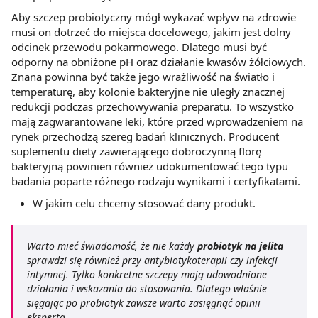
Aby szczep probiotyczny mógł wykazać wpływ na zdrowie
musi on dotrzeć do miejsca docelowego, jakim jest dolny
odcinek przewodu pokarmowego. Dlatego musi być
odporny na obniżone pH oraz działanie kwasów żółciowych.
Znana powinna być także jego wrażliwość na światło i
temperaturę, aby kolonie bakteryjne nie uległy znacznej
redukcji podczas przechowywania preparatu. To wszystko
mają zagwarantowane leki, które przed wprowadzeniem na
rynek przechodzą szereg badań klinicznych. Producent
suplementu diety zawierającego dobroczynną florę
bakteryjną powinien również udokumentować tego typu
badania poparte różnego rodzaju wynikami i certyfikatami.
W jakim celu chcemy stosować dany produkt.
Warto mieć świadomość, że nie każdy
probiotyk na jelita
sprawdzi się również przy antybiotykoterapii czy infekcji
intymnej. Tylko konkretne szczepy mają udowodnione
działania i wskazania do stosowania. Dlatego właśnie
sięgając po probiotyk zawsze warto zasięgnąć opinii
eksperta.