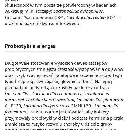
Skuteczność w tym obszarze potwierdzoną w badaniach
wykazują m.in. szczepy:
Lactobacillus acidophilus
,
Lactobacillus rhamnosus
GR-1,
Lactobacillus reuteri
RC-14
oraz inne bakterie kwasu mlekowego.
Probiotyki a alergia
Długotrwałe stosowanie wysokich dawek szczepów
probiotycznych zmniejsza częstość występowania objawów
oraz ryzyko zachorowań na atopowe zapalenie skóry. Tego
typu terapie sprawdzają się głównie u dzieci. Najlepiej
przebadane po tym kątem zostały bakterie z rodzaju
Lactobacillus: Lactobacillus rhamnosus, Lactobacillus
paracasei, Lactobacillus fermentum, Lactobacillus plantarum
CJLP133,
Lactobacillus paracasei
GMNL133 i
Lactobacillus
fermentum
GM090. Ważne jest również, aby kobiety
przyjmowały probiotyki w ciąży i podczas karmienia piersią.
Zmniejsza to ryzyko rozwoju choroby u dzieci z grupy
ryzyka, kiedy rodzice lub rodzeństwo cierpią na AZS. Na