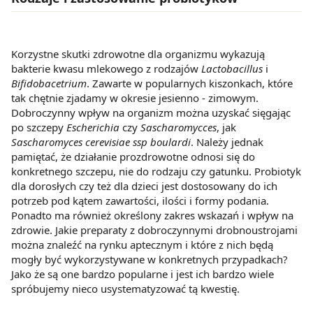
Korzystne skutki zdrowotne dla organizmu wykazują
bakterie kwasu mlekowego z rodzajów
Lactobacillus
i
Bifidobacetrium
. Zawarte w popularnych kiszonkach, które
tak chętnie zjadamy w okresie jesienno - zimowym.
Dobroczynny wpływ na organizm można uzyskać sięgając
po szczepy
Escherichia
czy
Sascharomycces
, jak
Sascharomyces cerevisiae ssp boulardi
. Należy jednak
pamiętać, że działanie prozdrowotne odnosi się do
konkretnego szczepu, nie do rodzaju czy gatunku. Probiotyk
dla dorosłych czy też dla dzieci jest dostosowany do ich
potrzeb pod kątem zawartości, ilości i formy podania.
Ponadto ma również określony zakres wskazań i wpływ na
zdrowie. Jakie preparaty z dobroczynnymi drobnoustrojami
można znaleźć na rynku aptecznym i które z nich będą
mogły być wykorzystywane w konkretnych przypadkach?
Jako że są one bardzo popularne i jest ich bardzo wiele
spróbujemy nieco usystematyzować tą kwestię.