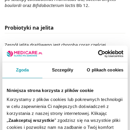
boulardi
oraz
Bifidobacterium lactis
Bb 12.
Probiotyki na jelita
Zespół jelita drażliwego jest chorobą coraz częściej
pojawiającą się w społeczeństwie. Nie znana jest dokładna
przyczyna, a leczenie polega jedynie na łagodzeniu szeregu
dokuczliwych objawów. Za pomocą odpowiednio
dobranych leków, zaleceń dietetycznych i innych metod,
Zgoda
Szczegóły
O plikach cookies
można skutecznie niwelować symptomy IBS. Jedną z
możliwości jest właśnie przyjmowanie probiotyków.
Udowodnione działania polegające na wspomaganiu
Niniejsza strona korzysta z plików cookie
perystaltyki jelit, zwalczania wzdęć i innych dolegliwości
trawiennych mają szczepy
Bifidobacterium infantis
35624,
Korzystamy z plików cookies lub pokrewnych technologii
Lactobacillus plantarum
299v,
Lactobacillu rhamnosuc
GG,
w celu zapewnienia Ci najlepszych doświadczeń z
Lactobacillus reuteri
DSM oraz
Bifidobacetrium bifidum
korzystania z naszej strony internetowej. Klikając
MIMBb75. Między innymi te szczepy znaleźć można w linii
„
Zaakceptuj wszystkie
” zgodzisz się na wszystkie pliki
produktów
Sanprobi
. Duże znaczenie w łagodzeniu
cookies i pozwolisz nam na zadbanie o Twój komfort