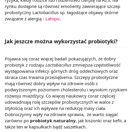
rynku dostępne są również emolienty zawierające szczep
probiotyczny Lactobacillus sp. łagodzące objawy skórne
związane z alergią -
Latopic
.
Jak jeszcze można wykorzystać probiotyki?
Pojawia się coraz więcej badań pokazujących, że dobry
probiotyk z rodzaju
Lactobacillus
zmniejsza częstotliwość
występowania infekcji górnych dróg oddechowych oraz
skraca czas trwania przeziębienia. Szczepy probiotyczne
mają również dobry wpływ na zdrowie osób z
podwyższonym poziomem cholesterolu i wysokim ryzykiem
rozwoju miażdżycy. Co więcej naukowcy coraz częściej
udowadniają rolę szczepów probiotycznych w walce z
otyłością oraz ich wpływie na redukcję masy ciała.
Dobroczynny wpły na zdrowie sprawia, że warto sięgać
zarówno po
probiotyk naturalny
, jak kiszonki oraz kefir, a
także ten w kapsułkach bądź saszetkach.