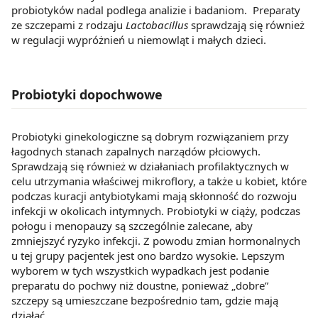
probiotyków nadal podlega analizie i badaniom. Preparaty
z brakiem dostępu do wszystkich funkcjonalności
ze szczepami z rodzaju
Lactobacillus
sprawdzają się również
Strony.
w regulacji wypróżnień u niemowląt i małych dzieci.
Probiotyki dopochwowe
Probiotyki ginekologiczne są dobrym rozwiązaniem przy
łagodnych stanach zapalnych narządów płciowych.
Sprawdzają się również w działaniach profilaktycznych w
celu utrzymania właściwej mikroflory, a także u kobiet, które
podczas kuracji antybiotykami mają skłonność do rozwoju
infekcji w okolicach intymnych. Probiotyki w ciąży, podczas
połogu i menopauzy są szczególnie zalecane, aby
zmniejszyć ryzyko infekcji. Z powodu zmian hormonalnych
u tej grupy pacjentek jest ono bardzo wysokie. Lepszym
wyborem w tych wszystkich wypadkach jest podanie
preparatu do pochwy niż doustne, ponieważ „dobre”
szczepy są umieszczane bezpośrednio tam, gdzie mają
działać.