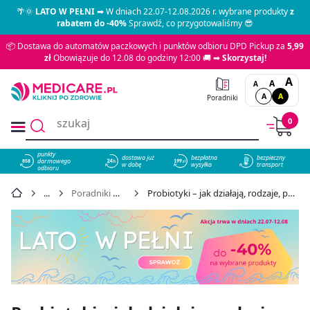
🌴🌞
LATO W PEŁNI
➡ W dniach 22.07-12.08.2026 r. wybrane produkty
z
rabatem do -40%
Sprawdź, co przygotowaliśmy 😎
📦 Dostawa do automatów paczkowych i punktów odbioru DPD Pickup za
5,99
zł
Obowiązuje do 12.08 do godziny 12:00 🚚 ➡
Skorzystaj!
A
A
A
A
A
Poradniki
0
punkty
dostawa już
bezpłatna
bezpieczny
darmowego
858
w dobę
wysyłka
transport
odbioru
Poradniki Medicare
Probiotyki – jak działają, rodzaje, postacie, dla kogo