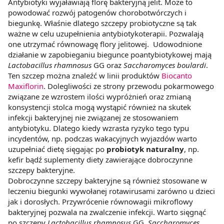
Antybiotyki wyjaławiają florę bakteryjną jelit. Może to
powodować rozwój patogenów chorobotwórczych i
biegunkę. Właśnie dlatego szczepy probiotyczne są tak
ważne w celu uzupełnienia antybiotykoterapii. Pozwalają
one utrzymać równowagę flory jelitowej. Udowodnione
działanie w zapobieganiu biegunce poantybiotykowej mają
Lactobacillus rhamnosus
GG oraz
Saccharomyces boulardi
.
Ten szczep można znaleźć w linii produktów
Biocanto
Maxiflorin
. Dolegliwości ze strony przewodu pokarmowego
związane ze wzrostem ilości wypróżnień oraz zmianą
konsystencji stolca mogą wystąpić również na skutek
infekcji bakteryjnej nie związanej ze stosowaniem
antybiotyku. Dlatego kiedy wzrasta ryzyko tego typu
incydentów, np. podczas wakacyjnych wyjazdów warto
uzupełniać dietę sięgając po
probiotyk naturalny
, np.
kefir bądź suplementy diety zawierające dobroczynne
szczepy bakteryjne.
Dobroczynne szczepy bakteryjne są również stosowane w
leczeniu biegunki wywołanej rotawirusami zarówno u dzieci
jak i dorosłych. Przywrócenie równowagii mikroflowy
bakteryjnej pozwala na zwalczenie infekcji. Warto sięgnąć
po szczepy
Lactobacillus rhamnosus
GG,
Saccharomyces