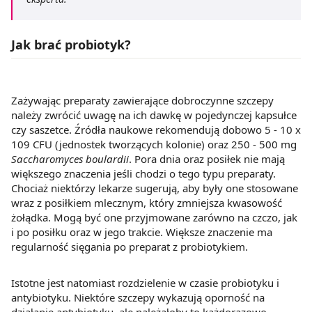
Jak brać probiotyk?
Zażywając preparaty zawierające dobroczynne szczepy
należy zwrócić uwagę na ich dawkę w pojedynczej kapsułce
czy saszetce. Źródła naukowe rekomendują dobowo 5 - 10 x
109 CFU (jednostek tworzących kolonie) oraz 250 - 500 mg
Saccharomyces boulardii
. Pora dnia oraz posiłek nie mają
większego znaczenia jeśli chodzi o tego typu preparaty.
Chociaż niektórzy lekarze sugerują, aby były one stosowane
wraz z posiłkiem mlecznym, który zmniejsza kwasowość
żołądka. Mogą być one przyjmowane zarówno na czczo, jak
i po posiłku oraz w jego trakcie. Większe znaczenie ma
regularność sięgania po preparat z probiotykiem.
Istotne jest natomiast rozdzielenie w czasie probiotyku i
antybiotyku. Niektóre szczepy wykazują oporność na
działanie antybiotyku, ale należałoby to każdorazowo