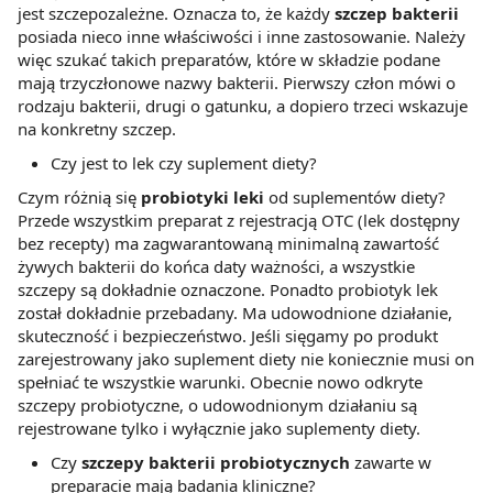
jest szczepozależne. Oznacza to, że każdy
szczep bakterii
posiada nieco inne właściwości i inne zastosowanie. Należy
więc szukać takich preparatów, które w składzie podane
mają trzyczłonowe nazwy bakterii. Pierwszy człon mówi o
rodzaju bakterii, drugi o gatunku, a dopiero trzeci wskazuje
na konkretny szczep.
Czy jest to lek czy suplement diety?
Czym różnią się
probiotyki leki
od suplementów diety?
Przede wszystkim preparat z rejestracją OTC (lek dostępny
bez recepty) ma zagwarantowaną minimalną zawartość
żywych bakterii do końca daty ważności, a wszystkie
szczepy są dokładnie oznaczone. Ponadto probiotyk lek
został dokładnie przebadany. Ma udowodnione działanie,
skuteczność i bezpieczeństwo. Jeśli sięgamy po produkt
zarejestrowany jako suplement diety nie koniecznie musi on
spełniać te wszystkie warunki. Obecnie nowo odkryte
szczepy probiotyczne, o udowodnionym działaniu są
rejestrowane tylko i wyłącznie jako suplementy diety.
Czy
szczepy bakterii probiotycznych
zawarte w
preparacie mają badania kliniczne?