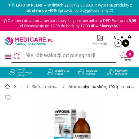
🌴🌞
LATO W PEŁNI
➡ W dniach 22.07-12.08.2026 r. wybrane produkty
z
rabatem do -40%
Sprawdź, co przygotowaliśmy 😎
📦 Dostawa do automatów paczkowych i punktów odbioru DPD Pickup za
5,99
zł
Obowiązuje do 12.08 do godziny 12:00 🚚 ➡
Skorzystaj!
A
A
A
A
A
Poradniki
0
punkty
dostawa już
bezpłatna
bezpieczny
darmowego
858
w dobę
wysyłka
transport
odbioru
Skóra trądzikowa
Afronis płyn na skórę 100 g - cena 21,99 zł