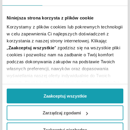
skonsultuj się z lekarzem lub farmaceutą.
Niniejsza strona korzysta z plików cookie
Rejestracja produktu:
Lek bez recepty
Korzystamy z plików cookies lub pokrewnych technologii
Postać:
Płyn na skórę
w celu zapewnienia Ci najlepszych doświadczeń z
Temperatura
Przechowywanie:
korzystania z naszej strony internetowej. Klikając
pokojowa
„
Zaakceptuj wszystkie
” zgodzisz się na wszystkie pliki
Producent / Podmiot
VERCO
cookies i pozwolisz nam na zadbanie o Twój komfort
odpowiedzialny:
podczas dokonywania zakupów na podstawie Twoich
własnych preferencji, nawyków oraz dopasowania
wyświetlania naszej oferty indywidualnie do Twoich
potrzeb. Część z plików jest nam dodatkowo niezbędna
do prawidłowego działania Portalu oraz jego
Zaakceptuj wszystkie
funkcjonalności. W zależności od funkcji, dane o tym jak
korzystasz z naszej witryny będą również przekazywane
do naszych Partnerów marketingowych i analitycznych.
ARTYKUŁY
Zarządzaj zgodami
Jeżeli chcesz dostosować swoją zgodę i wybrać tylko
Zaakceptuj niezbędne