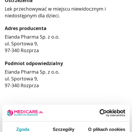
Ostrzeżenia
Lek przechowywać w miejscu niewidocznym i
niedostępnym dla dzieci.
Adres producenta
Elanda Pharma Sp. z o.o.
ul. Sportowa 9,
97-340 Rozprza
Podmiot odpowiedzialny
Elanda Pharma Sp. z o.o.
ul. Sportowa 9,
97-340 Rozprza
To jest lek. Dla bezpieczeństwa stosuj go zgodnie z
ulotką dołączoną do opakowania. Nie przekraczaj
maksymalnej dawki leku. W przypadku wątpliwości
Zgoda
Szczegóły
O plikach cookies