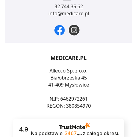
32 744 35 62
info@medicare.pl
MEDICARE.PL
Allecco Sp. z o.o.
Białobrzeska 45
41-409 Mysłowice
NIP: 6462972261
REGON: 380854970
4.9
Na podstawie
3467
z całego okresu
opinii