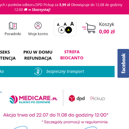
ch i punktów odbioru DPD Pickup za
5,99 zł
Obowiązuje do 12.08 do godziny
12:00 🚚 ➡
Skorzystaj!
A
A
Koszyk
A
A
A
0,00 zł
Moje konto
Poradniki
STREFA
SEKS
PKU W DOMU
BIOCANTO
TENCJA
REFUNDACJA
ka
bezpieczny transport