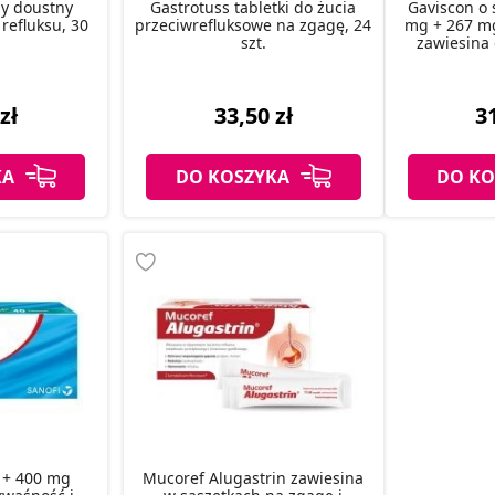
ay doustny
Gastrotuss tabletki do żucia
Gaviscon o 
refluksu, 30
przeciwrefluksowe na zgagę, 24
mg + 267 mg
szt.
zawiesina 
zł
33,50 zł
31
KA
DO KOSZYKA
DO KO
 + 400 mg
Mucoref Alugastrin zawiesina