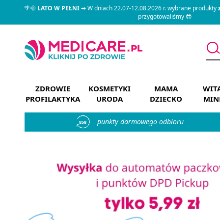
🌴🌞
LATO W PEŁNI
➡ W dniach 22.07-12.08.2026 r. wybrane produkty
przygotowaliśmy 😎
ZDROWIE
KOSMETYKI
MAMA
WIT
PROFILAKTYKA
URODA
DZIECKO
MIN
punkty darmowego odbioru
858