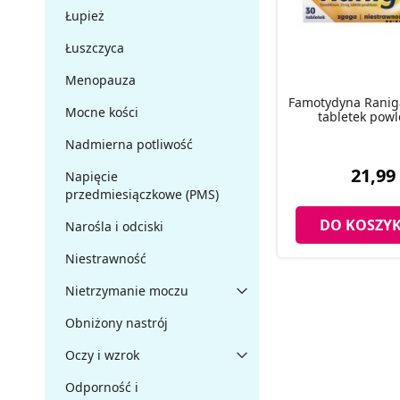
Łupież
Łuszczyca
Menopauza
Famotydyna Ranig
Mocne kości
tabletek pow
Nadmierna potliwość
21,99 
Napięcie
przedmiesiączkowe (PMS)
DO KOSZY
Narośla i odciski
Niestrawność
Nietrzymanie moczu
Obniżony nastrój
Oczy i wzrok
Odporność i