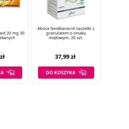
Aboca NeoBianacid saszetki z
ast 20 mg 30
granulatem o smaku
lekanych
miętowym, 20 szt.
zł
37,99 zł
KA
DO KOSZYKA