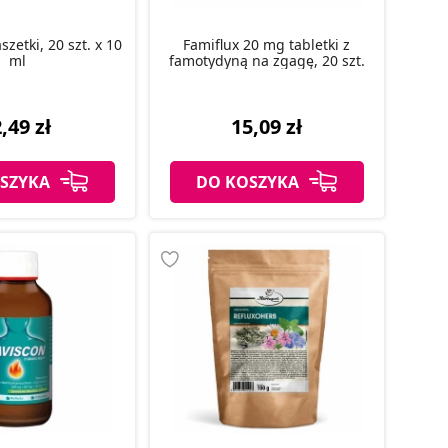
zetki, 20 szt. x 10
Famiflux 20 mg tabletki z
ml
famotydyną na zgagę, 20 szt.
,49 zł
15,09 zł
SZYKA
DO KOSZYKA