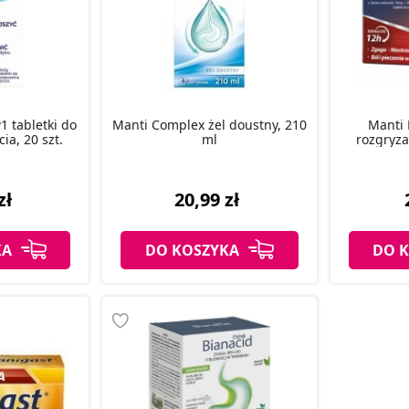
 tabletki do
Manti Complex żel doustny, 210
Manti 
ia, 20 szt.
ml
rozgryzan
zł
20,99 zł
KA
DO KOSZYKA
DO 