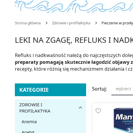
Strona główna
Zdrowie i profilaktyka
Pieczenie w przeł
LEKI NA ZGAGĘ, REFLUKS I NAD
Refluks i nadkwaśność należą do najczęstszych dole
preparaty pomagają skutecznie łagodzić objawy 
recepty, które różnią się mechanizmem działania i
Sortuj:
wybierz
KATEGORIE
ZDROWIE I
PROFILAKTYKA
Anemia
Apetyt