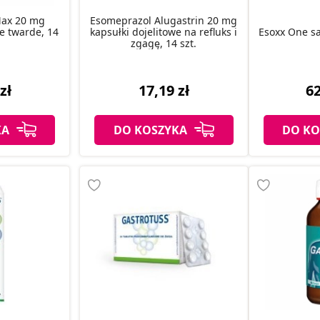
Max 20 mg
Esomeprazol Alugastrin 20 mg
we twarde, 14
kapsułki dojelitowe na refluks i
Esoxx One sas
zgagę, 14 szt.
zł
17,19 zł
62
KA
DO KOSZYKA
DO KO