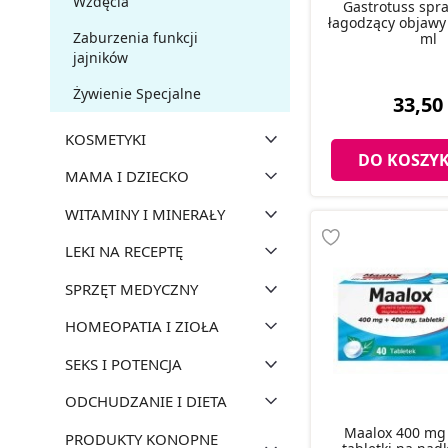
Wzdęcia
Gastrotuss spr
łagodzący objawy 
Zaburzenia funkcji
ml
jajników
Żywienie Specjalne
33,50 
KOSMETYKI
DO KOSZY
MAMA I DZIECKO
WITAMINY I MINERAŁY
LEKI NA RECEPTĘ
SPRZĘT MEDYCZNY
HOMEOPATIA I ZIOŁA
SEKS I POTENCJA
ODCHUDZANIE I DIETA
Maalox 400 mg
PRODUKTY KONOPNE