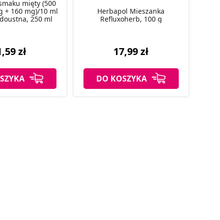
smaku mięty (500
 + 160 mg)/10 ml
Herbapol Mieszanka
doustna, 250 ml
Refluxoherb, 100 g
,59 zł
17,99 zł
SZYKA
DO KOSZYKA