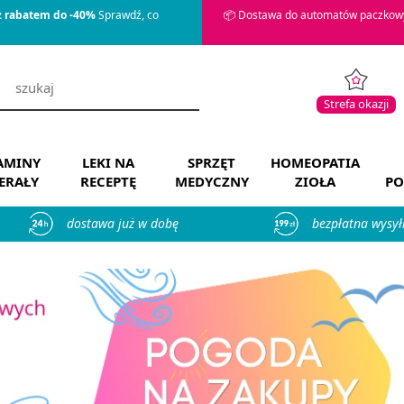
z rabatem do -40%
Sprawdź, co
📦 Dostawa do automatów paczkowy
Strefa okazji
AMINY
LEKI NA
SPRZĘT
HOMEOPATIA
ERAŁY
RECEPTĘ
MEDYCZNY
ZIOŁA
PO
dostawa już w dobę
bezpłatna wysył