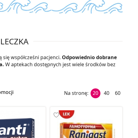
MLECZKA
 się współcześni pacjenci.
Odpowiednio dobrane
a.
W aptekach dostępnych jest wiele środków bez
omocji
Na stronę:
20
40
60