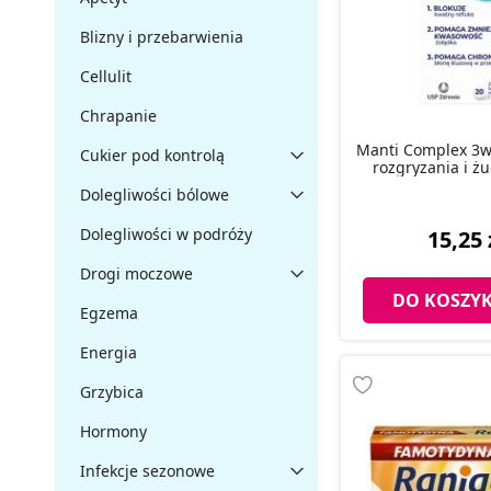
Blizny i przebarwienia
Cellulit
Chrapanie
Manti Complex 3w1
Cukier pod kontrolą
rozgryzania i żuc
Dolegliwości bólowe
Dolegliwości w podróży
15,25 
Drogi moczowe
DO KOSZY
Egzema
Energia
Grzybica
Hormony
Infekcje sezonowe