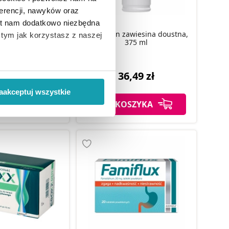
erencji, nawyków oraz
est nam dodatkowo niezbędna
in Max Protect
a refluks i zgagę
Alugastrin zawiesina doustna,
o tym jak korzystasz z naszej
 10 ml, 10 szt.
375 ml
 wiąże się zbieranie danych o
,59 zł
36,49 zł
i
”.
aakceptuj wszystkie
SZYKA
DO KOSZYKA
ody na pozyskiwanie od
ło z brakiem dostępu do