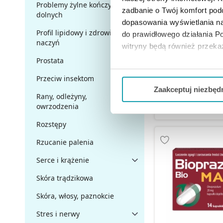
Problemy żylne kończyn
zadbanie o Twój komfort po
dolnych
dopasowania wyświetlania na
Aboca NeoBianacid
Profil lipidowy i zdrowie
ssania o smaku cy
do prawidłowego działania Po
szt.
naczyń
witryny będą również przek
Prostata
Jeżeli chcesz dostosować swo
23,95 
Przeciw insektom
Twojej aktywności dokonaj pr
Zaakceptuj niezbęd
Rany, odleżyny,
DO KOSZY
Możesz również kliknąć „
Zaa
owrzodzenia
Ciebie danych, które nie są 
Rozstępy
wszystkich funkcjonalności 
Rzucanie palenia
Serce i krążenie
Skóra trądzikowa
Skóra, włosy, paznokcie
Stres i nerwy