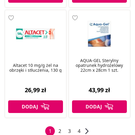
AQUA-GEL Sterylny
Altacet 10 mg/g żel na
opatrunek hydrożelowy
obrzęki i stłuczenia, 130 g
22cm x 28cm 1 szt.
26,99 zł
43,99 zł
1
2
3
4