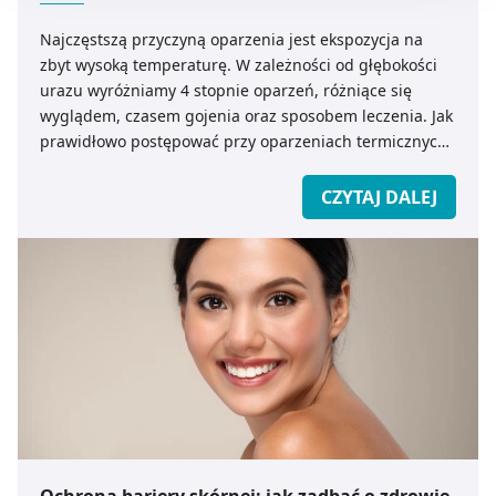
będzie oznaczało, że nie wyrażasz zgody na
Najczęstszą przyczyną oparzenia jest ekspozycja na
pozyskiwanie od Ciebie danych, które nie są niezbędne
zbyt wysoką temperaturę. W zależności od głębokości
dla funkcjonowania Strony. Będzie się to jednak wiązało
urazu wyróżniamy 4 stopnie oparzeń, różniące się
z brakiem dostępu do wszystkich funkcjonalności
wyglądem, czasem gojenia oraz sposobem leczenia. Jak
Strony.
prawidłowo postępować przy oparzeniach termicznych,
a jak przy oparzeniach chemicznych i elektrycznych?
Czym smarować oparzenia i jak odpowiednio dobrać
CZYTAJ DALEJ
opatrunek specjalistyczny do stanu ranu?