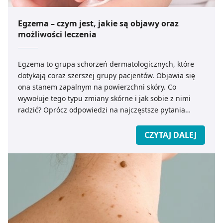
stosowanych od czasu do czasu.
Egzema – czym jest, jakie są objawy oraz
Dobrze dobrane naturalne kosmetyki z filtrami
możliwości leczenia
przeciwsłonecznymi nie tylko chronią przed
promieniowaniem UV, lecz także mogą wspierać
regenerację skóry poprzez dodatek składników
Egzema to grupa schorzeń dermatologicznych, które
aktywnych, takich jak witaminy czy antyoksydanty.
dotykają coraz szerszej grupy pacjentów. Objawia się
Dzięki temu poprawa stanu skóry staje się zauważalna
ona stanem zapalnym na powierzchni skóry. Co
szybciej, a regularne stosowanie SPF przekłada się na
wywołuje tego typu zmiany skórne i jak sobie z nimi
długofalowe utrzymanie efektów zdrowej i promiennej
radzić? Oprócz odpowiedzi na najczęstsze pytania
cery. Ochrona przeciwsłoneczna to inwestycja – im
dotyczące egzemy nasz Ekspert podpowie jak
wcześniej wprowadzimy ją do rutyny, tym skuteczniej
pielęgnować skórę skłonną do egzemy.
CZYTAJ DALEJ
spowolnimy procesy starzenia. Każdy, kto chce zadbać o
stan skóry twarzy i ciała, powinien traktować
fotoprotekcję jako element podstawowy, równie ważny
jak oczyszczanie czy nawilżanie.