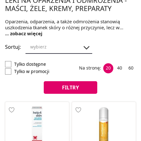
MAŚCI, ŻELE, KREMY, PREPARATY
Oparzenia, odparzenia, a także odmrożenia stanowią
uszkodzenia tkanek skóry o różnej przyczynie, lecz w
każdym z tych przypadków konieczna jest ich silna
... zobacz więcej
regeneracja. W tej kategorii znaleźć można panthenol na
oparzenia, maści i kremy na odparzenia oraz żele
Sortuj:
wybierz
sprawdzające się w odmrożeniach.
Tylko dostępne
Na stronę:
20
40
60
Tylko w promocji
FILTRY