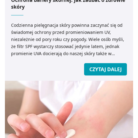
Ochrona bariery skórnej: jak zadbać o zdrowie
skóry
Codzienna pielęgnacja skóry powinna zaczynać się od
świadomej ochrony przed promieniowaniem UV,
niezależnie od pory roku czy pogody. Wiele osób myśli,
że filtr SPF wystarczy stosować jedynie latem, jednak
promienie UVA docierają do naszej skóry także w
pochmurne dni czy podczas przebywania w
pomieszczeniach, jeśli znajdujemy się blisko okien.
CZYTAJ DALEJ
Długotrwała ekspozycja na światło słoneczne nie tylko
przyspiesza procesy starzenia, lecz także pogarsza
ogólny stan skóry i może prowadzić do przebarwień.
Dermokosmetyki z wysokim SPF stają się więc
fundamentem profilaktyki – to one budują pierwszą
barierę ochronną, wspierając zdrową skórę oraz
zachowanie jej naturalnej elastyczności i kolorytu.
Warto pamiętać, że zdrowa cera to efekt
konsekwentnych działań, a nie szybkich rozwiązań