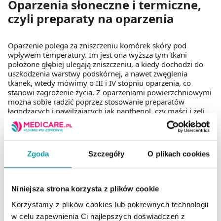
Oparzenia słoneczne i termiczne,
czyli preparaty na oparzenia
Oparzenie polega za zniszczeniu komórek skóry pod
wpływem temperatury. Im jest ona wyższa tym tkani
położone głębiej ulegają zniszczeniu, a kiedy dochodzi do
uszkodzenia warstwy podskórnej, a nawet zwęglenia
tkanek, wtedy mówimy o III i IV stopniu oparzenia, co
stanowi zagrożenie życia. Z oparzeniami powierzchniowymi
można sobie radzić poprzez stosowanie preparatów
łagodzących i nawilżających jak panthenol, czy maści i żeli
odbudowujących uszkodzony naskórek.
Zgoda
Szczegóły
O plikach cookies
Odmrożenia leczenie, czyli
preparaty apteczne łagodzące
objawy uszkodzenia tkanek
Niniejsza strona korzysta z plików cookie
Korzystamy z plików cookies lub pokrewnych technologii
w celu zapewnienia Ci najlepszych doświadczeń z
Do uszkodzenia tkanek dochodzi na skutek działania