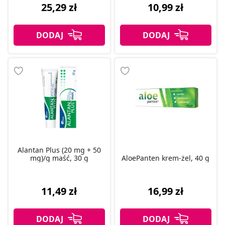
25,29 zł
10,99 zł
Alantan Plus (20 mg + 50
mg)/g maść, 30 g
AloePanten krem-żel, 40 g
11,49 zł
16,99 zł