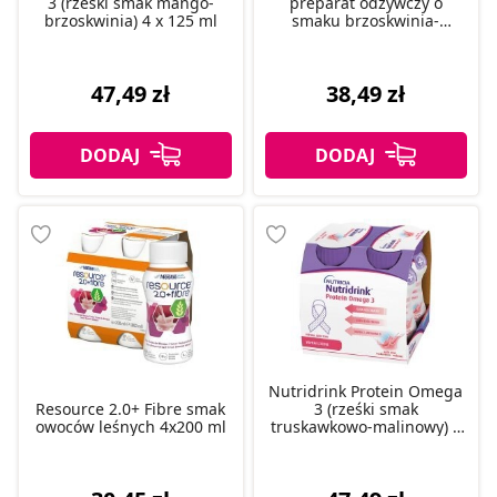
3 (rześki smak mango-
preparat odżywczy o
brzoskwinia) 4 x 125 ml
smaku brzoskwinia-
mango, 4 x 125 ml
47,49 zł
38,49 zł
Nutridrink Protein Omega
Resource 2.0+ Fibre smak
3 (rześki smak
owoców leśnych 4x200 ml
truskawkowo-malinowy) 4
x 125 ml