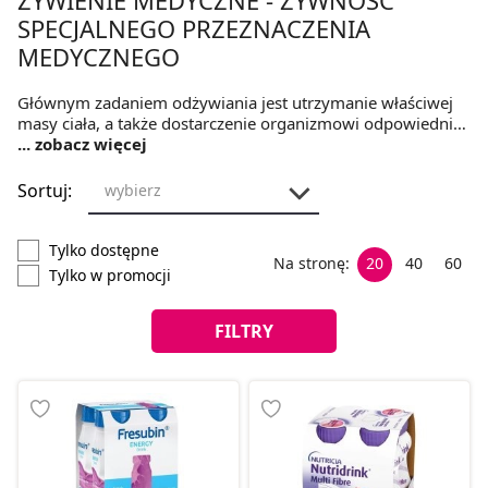
SPECJALNEGO PRZEZNACZENIA
MEDYCZNEGO
Głównym zadaniem odżywiania jest utrzymanie właściwej
masy ciała, a także dostarczenie organizmowi odpowiedniej
ilości energii i wszystkich składników odżywczych, które są
... zobacz więcej
niezbędne dla organizmu. Światowa Organizacja Zdrowia
(WHO) wyróżniła w życiu człowieka kilka etapów, w których
Sortuj:
wybierz
prawidłowo zbilansowana dieta odgrywają kluczową rolę
dla prawidłowego funkcjonowania organizmu.
Tylko dostępne
Na stronę:
20
40
60
Tylko w promocji
FILTRY