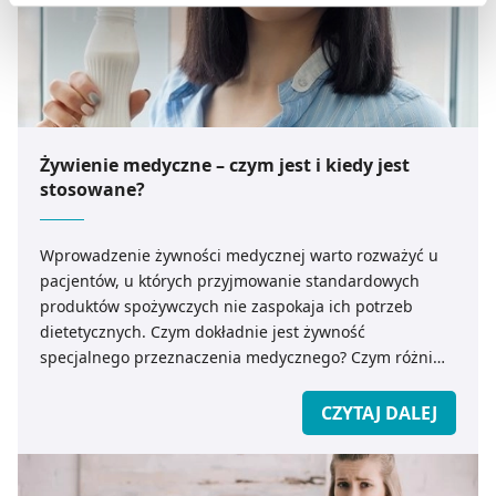
preferowanych przez Ciebie wyborów i kliknij „
Zarządzaj
zgodami
”.
Możesz również kliknąć „
Zaakceptuj niezbędne
”, co
będzie oznaczało, że nie wyrażasz zgody na
pozyskiwanie od Ciebie danych, które nie są niezbędne
Żywienie medyczne – czym jest i kiedy jest
dla funkcjonowania Strony. Będzie się to jednak wiązało
stosowane?
z brakiem dostępu do wszystkich funkcjonalności
Strony.
Wprowadzenie żywności medycznej warto rozważyć u
pacjentów, u których przyjmowanie standardowych
produktów spożywczych nie zaspokaja ich potrzeb
dietetycznych. Czym dokładnie jest żywność
specjalnego przeznaczenia medycznego? Czym różni
się od suplementów diety i leków? Dla których grup
chorych ma największe znaczenie?
CZYTAJ DALEJ