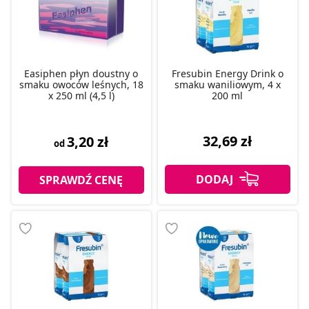
Easiphen płyn doustny o
Fresubin Energy Drink o
smaku owoców leśnych, 18
smaku waniliowym, 4 x
x 250 ml (4,5 l)
200 ml
32,69 zł
3,20 zł
od
SPRAWDŹ CENĘ