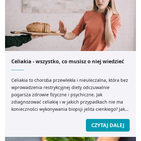
Celiakia - wszystko, co musisz o niej wiedzieć
Celiakia to choroba przewlekła i nieuleczalna, która bez
wprowadzenia restrykcyjnej diety odczuwalnie
pogarsza zdrowie fizyczne i psychiczne. Jak
zdiagnozować celiakię i w jakich przypadkach nie ma
konieczności wykonywania biopsji jelita cienkiego? Jak
wygląda leczenie celiakii? Dowiedz się też, jak
różnorodnie może objawiać się ta choroba i kto jest w
CZYTAJ DALEJ
największym stopniu narażony na jej wystąpienie!