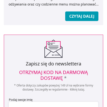
odżywiania oraz czy codzienne menu można planować
w łatwy i przystępny sposób? Jak wygląda piramida
zdrowego żywienia dla dzieci, a jak dla seniorów? Czy
CZYTAJ DALEJ
istnieje wegetariańska piramida zdrowego odżywiania?
Zapisz się do newslettera
OTRZYMAJ KOD NA DARMOWĄ
DOSTAWĘ
*
* Oferta dotyczy zakupów powyżej 149 zł na wybrane formy
dostawy. Szczegóły w regulaminie -
kliknij tutaj
.
Podaj swoje imię