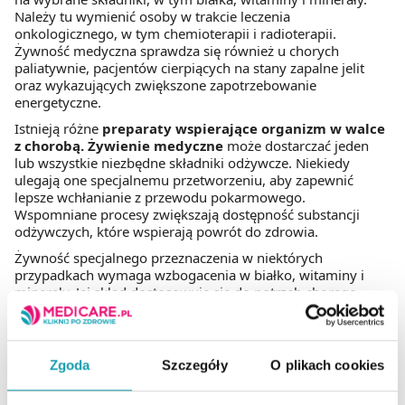
Należy tu wymienić osoby w trakcie leczenia
onkologicznego, w tym chemioterapii i radioterapii.
Żywność medyczna sprawdza się również u chorych
paliatywnie, pacjentów cierpiących na stany zapalne jelit
oraz wykazujących zwiększone zapotrzebowanie
energetyczne.
Istnieją różne
preparaty wspierające organizm w walce
z chorobą. Żywienie medyczne
może dostarczać jeden
lub wszystkie niezbędne składniki odżywcze. Niekiedy
ulegają one specjalnemu przetworzeniu, aby zapewnić
lepsze wchłanianie z przewodu pokarmowego.
Wspomniane procesy zwiększają dostępność substancji
odżywczych, które wspierają powrót do zdrowia.
Żywność specjalnego przeznaczenia w niektórych
przypadkach wymaga wzbogacenia w białko, witaminy i
minerały. Jej skład dostosowuje się do potrzeb chorego.
Preparaty na wsparcie organizmu
w chorobie
Zgoda
Szczegóły
O plikach cookies
Firmy, które oferują żywienie medyczne, dbają o aspekt