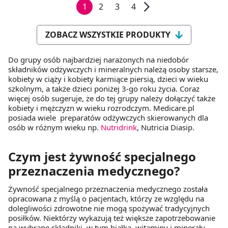
1
2
3
4
ZOBACZ WSZYSTKIE PRODUKTY
Do grupy osób najbardziej narażonych na niedobór
składników odżywczych i mineralnych należą osoby starsze,
kobiety w ciąży i kobiety karmiące piersią, dzieci w wieku
szkolnym, a także dzieci poniżej 3-go roku życia. Coraz
więcej osób sugeruje, że do tej grupy należy dołączyć także
kobiety i mężczyzn w wieku rozrodczym. Medicare.pl
posiada wiele preparatów odżywczych skierowanych dla
osób w różnym wieku np.
Nutridrink
, Nutricia Diasip.
Czym jest żywność specjalnego
przeznaczenia medycznego?
Żywność specjalnego przeznaczenia medycznego została
opracowana z myślą o pacjentach, którzy ze względu na
dolegliwości zdrowotne nie mogą spożywać tradycyjnych
posiłków. Niektórzy wykazują też większe zapotrzebowanie
na wybrane składniki, w tym białka, witaminy i minerały.