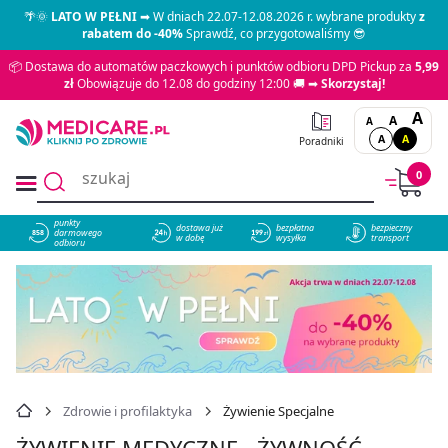
🌴🌞
LATO W PEŁNI
➡ W dniach 22.07-12.08.2026 r. wybrane produkty
z
rabatem do -40%
Sprawdź, co przygotowaliśmy 😎
📦 Dostawa do automatów paczkowych i punktów odbioru DPD Pickup za
5,99
zł
Obowiązuje do 12.08 do godziny 12:00 🚚 ➡
Skorzystaj!
A
A
A
A
A
Poradniki
0
punkty
dostawa już
bezpłatna
bezpieczny
darmowego
858
w dobę
wysyłka
transport
odbioru
Zdrowie i profilaktyka
Żywienie Specjalne
ŻYWIENIE MEDYCZNE - ŻYWNOŚĆ