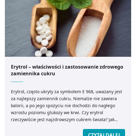
Erytrol – właściwości i zastosowanie zdrowego
zamiennika cukru
Erytrol, często ukryty za symbolem E 968, uważany jest
za najlepszy zamiennik cukru. Niemalże nie zawiera
kalorii, a po jego spożyciu nie dochodzi do nagłego
wzrostu poziomu glukozy we krwi. Czy erytrol
rzeczywiście jest najzdrowszym cukrem świata? Jak
działa na ludzki organizm i kiedy warto zastąpić nim
tradycyjny cukier?
CZYTAJ DALEJ