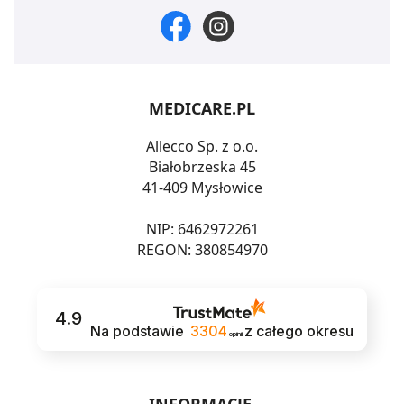
MEDICARE.PL
Allecco Sp. z o.o.
Białobrzeska 45
41-409 Mysłowice
NIP: 6462972261
REGON: 380854970
4.9
Na podstawie
3304
z całego okresu
opinii
INFORMACJE