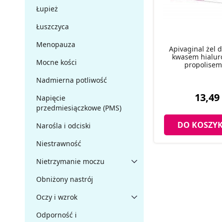
Łupież
Łuszczyca
Menopauza
Apivaginal żel d
kwasem hialur
Mocne kości
propolisem
Nadmierna potliwość
13,49 
Napięcie
przedmiesiączkowe (PMS)
DO KOSZY
Narośla i odciski
Niestrawność
Nietrzymanie moczu
Obniżony nastrój
Oczy i wzrok
Odporność i