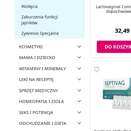
Wzdęcia
Lactovaginal Comf
dopochwowe,
Zaburzenia funkcji
jajników
32,49 
Żywienie Specjalne
KOSMETYKI
DO KOSZY
MAMA I DZIECKO
WITAMINY I MINERAŁY
LEKI NA RECEPTĘ
SPRZĘT MEDYCZNY
HOMEOPATIA I ZIOŁA
SEKS I POTENCJA
ODCHUDZANIE I DIETA