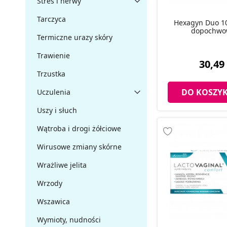
Stres i nerwy
Tarczyca
Hexagyn Duo 10
dopochwo
Termiczne urazy skóry
Trawienie
30,49 
Trzustka
DO KOSZY
Uczulenia
Uszy i słuch
Wątroba i drogi żółciowe
Wirusowe zmiany skórne
Wrażliwe jelita
Wrzody
Wszawica
Wymioty, nudności