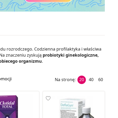
du rozrodczego. Codzienna profilaktyka i właściwa
 Na znaczeniu zyskują
probiotyki ginekologiczne,
kobiecego organizmu
.
omocji
Na stronę:
20
40
60