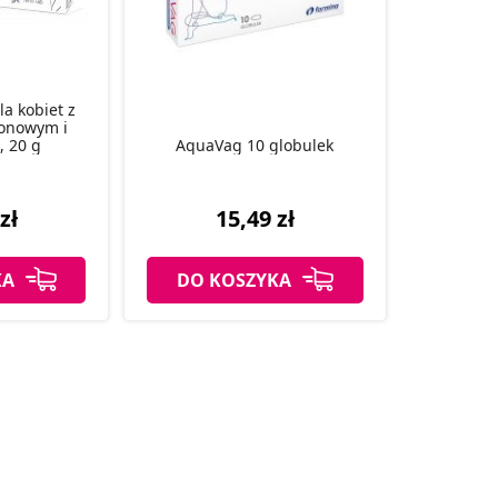
la kobiet z
onowym i
, 20 g
AquaVag 10 globulek
zł
15,49 zł
KA
DO KOSZYKA