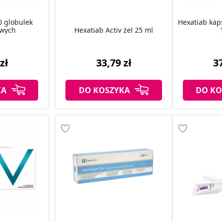
 globulek
Hexatiab kap
wych
Hexatiab Activ żel 25 ml
zł
33,79 zł
37
KA
DO KOSZYKA
DO KO