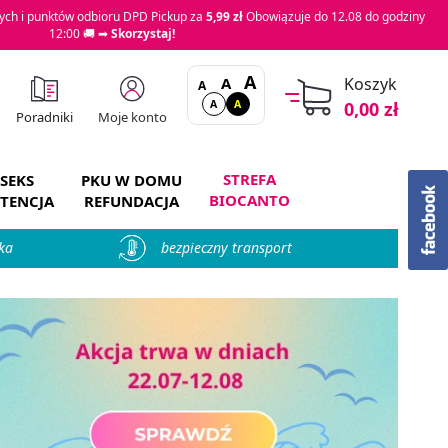
ch i punktów odbioru DPD Pickup za
5,99 zł
Obowiązuje do 12.08 do godziny
12:00 🚚 ➡
Skorzystaj!
A
A
Koszyk
A
A
A
0,00 zł
Moje konto
Poradniki
STREFA
SEKS
PKU W DOMU
BIOCANTO
TENCJA
REFUNDACJA
ka
bezpieczny transport