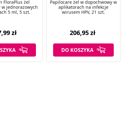
n FloraPlus żel
Papilocare żel w dopochwowy w
 w jednorazowych
aplikatorach na infekcje
ach 5 ml, 5 szt.
wirusem HPV, 21 szt.
,99 zł
206,95 zł
SZYKA
DO KOSZYKA