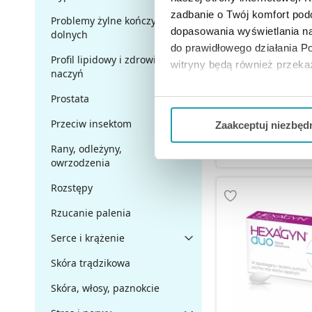
zadbanie o Twój komfort po
Problemy żylne kończyn
dopasowania wyświetlania na
dolnych
Betadine VAG 200
do prawidłowego działania Po
dopochwowe,
Profil lipidowy i zdrowie
witryny będą również przek
naczyń
Jeżeli chcesz dostosować swo
Prostata
12,49 
Twojej aktywności dokonaj pr
Przeciw insektom
Zaakceptuj niezbęd
DO KOSZY
Możesz również kliknąć „
Zaa
Rany, odleżyny,
owrzodzenia
Ciebie danych, które nie są 
wszystkich funkcjonalności 
Rozstępy
Rzucanie palenia
Serce i krążenie
Skóra trądzikowa
Skóra, włosy, paznokcie