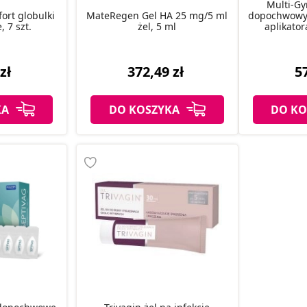
Multi-Gy
ort globulki
MateRegen Gel HA 25 mg/5 ml
dopochwowy
 7 szt.
żel, 5 ml
aplikator
zł
372,49 zł
57
KA
DO KOSZYKA
DO KO