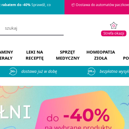
z rabatem do -40%
Sprawdź, co
📦 Dostawa do automatów paczkowy
Strefa okazji
AMINY
LEKI NA
SPRZĘT
HOMEOPATIA
ERAŁY
RECEPTĘ
MEDYCZNY
ZIOŁA
PO
dostawa już w dobę
bezpłatna wysył