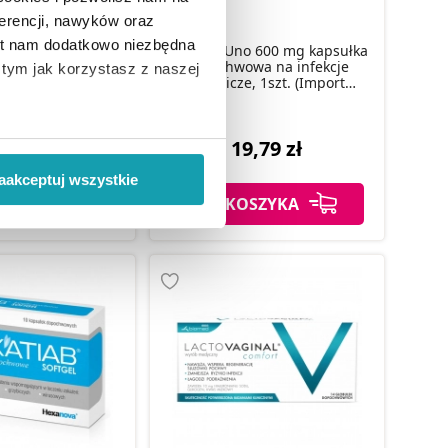
erencji, nawyków oraz
est nam dodatkowo niezbędna
rotect globulki
Gynoxin Uno 600 mg kapsułka
we na infekcje
dopochwowa na infekcje
o tym jak korzystasz z naszej
ne, 10 szt.
grzybicze, 1szt. (Import
Równoległy)
 wiąże się zbieranie danych o
,95 zł
19,79 zł
i
”.
aakceptuj wszystkie
SZYKA
DO KOSZYKA
ody na pozyskiwanie od
ło z brakiem dostępu do