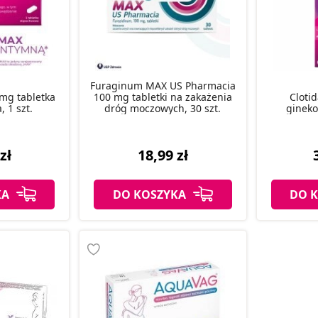
Furaginum MAX US Pharmacia
 mg tabletka
100 mg tabletki na zakażenia
Clotid
 1 szt.
dróg moczowych, 30 szt.
gineko
zł
18,99 zł
KA
DO KOSZYKA
DO 