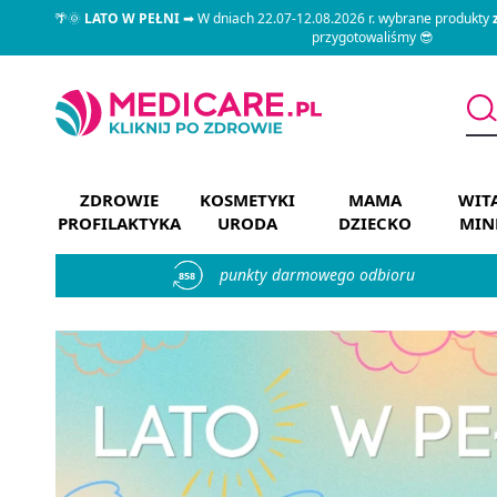
🌴🌞
LATO W PEŁNI
➡ W dniach 22.07-12.08.2026 r. wybrane produkty
przygotowaliśmy 😎
ZDROWIE
KOSMETYKI
MAMA
WIT
PROFILAKTYKA
URODA
DZIECKO
MIN
punkty darmowego odbioru
858