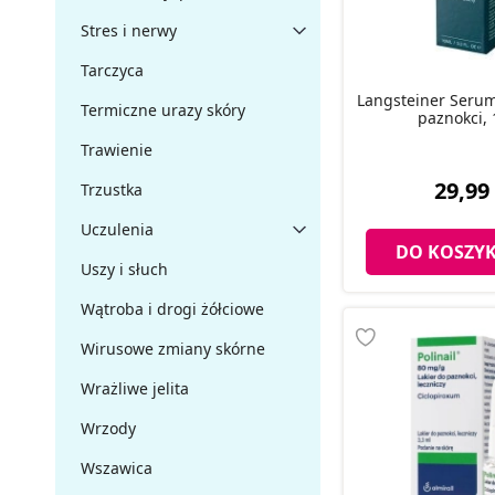
Stres i nerwy
Tarczyca
Langsteiner Serum
Termiczne urazy skóry
paznokci,
Trawienie
29,99 
Trzustka
Uczulenia
DO KOSZY
Uszy i słuch
Wątroba i drogi żółciowe
Wirusowe zmiany skórne
Wrażliwe jelita
Wrzody
Wszawica