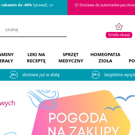
z rabatem do -40%
Sprawdź, co
📦 Dostawa do automatów paczkowy
Strefa okazji
AMINY
LEKI NA
SPRZĘT
HOMEOPATIA
ERAŁY
RECEPTĘ
MEDYCZNY
ZIOŁA
PO
dostawa już w dobę
bezpłatna wysył