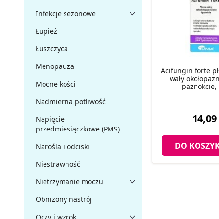
Infekcje sezonowe
Łupież
Łuszczyca
Menopauza
Acifungin forte p
wały okołopazn
Mocne kości
paznokcie,
Nadmierna potliwość
14,09 
Napięcie
przedmiesiączkowe (PMS)
DO KOSZY
Narośla i odciski
Niestrawność
Nietrzymanie moczu
Obniżony nastrój
Oczy i wzrok