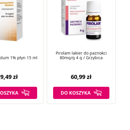
Pirolam lakier do paznokci
olum 1% płyn 15 ml
80mg/g 4 g / Grzybica
9,49 zł
60,99 zł
KOSZYKA
DO KOSZYKA