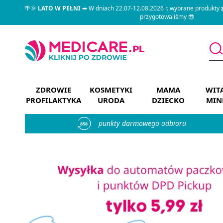
🌴🌞
LATO W PEŁNI
➡ W dniach 22.07-12.08.2026 r. wybrane produkty
przygotowaliśmy 😎
ZDROWIE
KOSMETYKI
MAMA
WIT
PROFILAKTYKA
URODA
DZIECKO
MIN
punkty darmowego odbioru
858