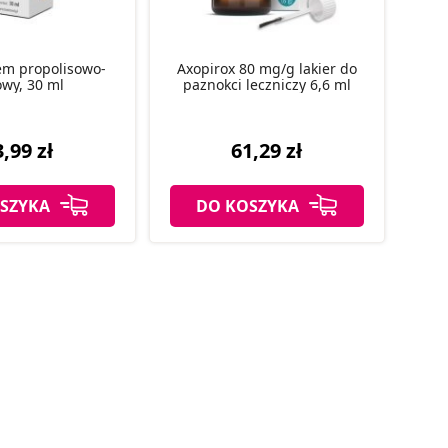
em propolisowo-
Axopirox 80 mg/g lakier do
owy, 30 ml
paznokci leczniczy 6,6 ml
,99 zł
61,29 zł
SZYKA
DO KOSZYKA