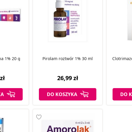
na 1% 20 g
Pirolam roztwór 1% 30 ml
Clotrimaz
zł
26,99 zł
KA
DO KOSZYKA
DO 