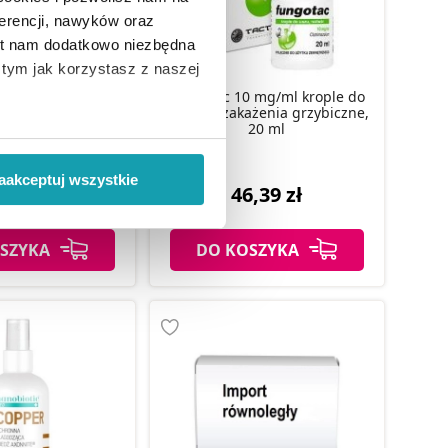
erencji, nawyków oraz
est nam dodatkowo niezbędna
o tym jak korzystasz z naszej
przeciwgrzybiczy
Fungotac 10 mg/ml krople do
ier do paznokci, 4,5
uszu na zakażenia grzybiczne,
ml
20 ml
 wiąże się zbieranie danych o
i
”.
aakceptuj wszystkie
,49 zł
46,39 zł
ody na pozyskiwanie od
ło z brakiem dostępu do
SZYKA
DO KOSZYKA