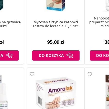
Nanobiot
 na grzybicę
Mycosan Grzybica Paznokci
preparat pr
 10ml
zestaw do leczenia XL, 1 szt.
miedz
zł
95,09 zł
38
KA
DO KOSZYKA
DO KO