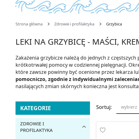
Strona główna
Zdrowie i profilaktyka
Grzybica
LEKI NA GRZYBICĘ - MAŚCI, KRE
Zakażenia grzybicze należą do jednych z częstszych
krótkotrwałej pomocy w codziennej pielęgnacji. Okr
które zawsze powinny być ocenione przez lekarza l
pomocniczo, zgodnie z indywidualnymi zaleceniam
nasilających zmian skórnych konieczna jest konsulta
Sortuj:
wybierz
KATEGORIE
ZDROWIE I
PROFILAKTYKA