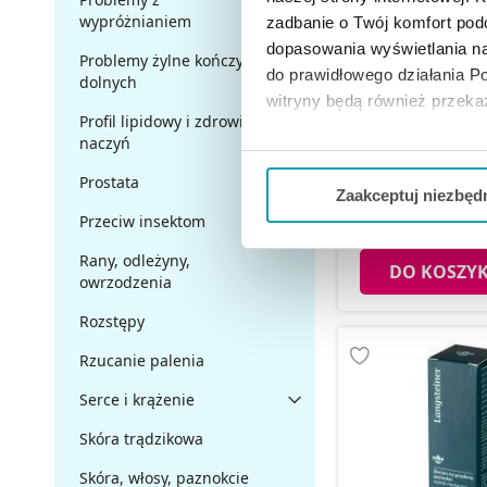
wypróżnianiem
zadbanie o Twój komfort po
dopasowania wyświetlania na
Problemy żylne kończyn
do prawidłowego działania Po
dolnych
witryny będą również przek
Profil lipidowy i zdrowie
Ciclolack 80 mg/
paznokci leczniczy,
naczyń
Jeżeli chcesz dostosować swo
Twojej aktywności dokonaj pr
Prostata
Zaakceptuj niezbęd
99,29 
Przeciw insektom
Możesz również kliknąć „
Zaa
Ciebie danych, które nie są 
Rany, odleżyny,
DO KOSZY
owrzodzenia
wszystkich funkcjonalności 
Rozstępy
Rzucanie palenia
Serce i krążenie
Skóra trądzikowa
Skóra, włosy, paznokcie