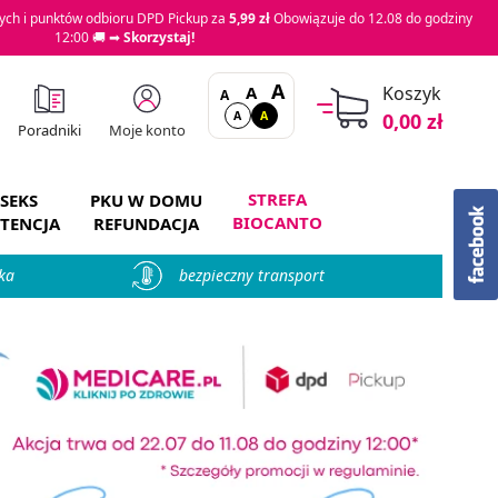
ch i punktów odbioru DPD Pickup za
5,99 zł
Obowiązuje do 12.08 do godziny
12:00 🚚 ➡
Skorzystaj!
A
A
Koszyk
A
A
A
0,00 zł
Moje konto
Poradniki
STREFA
SEKS
PKU W DOMU
BIOCANTO
TENCJA
REFUNDACJA
ka
bezpieczny transport