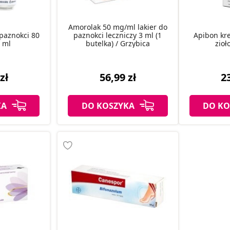
Amorolak 50 mg/ml lakier do
 paznokci 80
paznokci leczniczy 3 ml (1
Apibon kr
 ml
butelka) / Grzybica
zioł
zł
56,99 zł
23
KA
DO KOSZYKA
DO KO