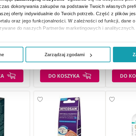
dczas dokonywania zakupów na podstawie Twoich własnych pref
szej oferty indywidualnie do Twoich potrzeb. Część z plików j
rtalu oraz jego funkcjonalności. W zależności od funkcji, dane 
azywane do naszych Partnerów marketingowych i analitycznych.
Difungoff 
g lakier do
Clotidal Max 500 mg tabletka
leczniczy lak
 2 op. po 3 g
dopochwowa, 1 szt.
ją zgodę i wybrać tylko niektóre dodatkowe funkcje, z którymi
eferowanych przez Ciebie wyborów i kliknij „
Zarządzaj
zgodam
ne
Zarządzaj zgodami
Z
zł
24,95 zł
28
kceptuj niezbędne
”, co będzie oznaczało, że nie wyrażasz zg
niezbędne dla funkcjonowania Strony. Będzie się to jednak wiąza
KA
DO KOSZYKA
DO KO
Strony.