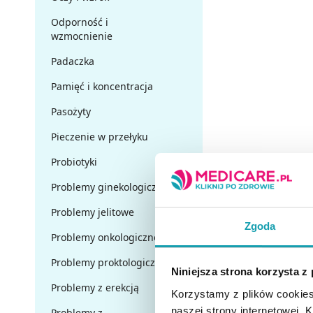
Odporność i
wzmocnienie
Padaczka
Pamięć i koncentracja
Pasożyty
Pieczenie w przełyku
Probiotyki
Problemy ginekologiczne
Problemy jelitowe
Zgoda
Problemy onkologiczne
Problemy proktologiczne
Niniejsza strona korzysta z
Problemy z erekcją
Korzystamy z plików cookies
naszej strony internetowej. Kl
Problemy z