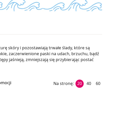
rę skóry i pozostawiają trwałe ślady, które są
enkie, zaczerwienione paski na udach, brzuchu, bądź
ępy jaśnieją, zmniejszają się przybierając postać
omocji
Na stronę:
20
40
60