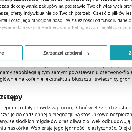
zazwyczaj zawiera te same substancje aktywne co krem, pos
dczas dokonywania zakupów na podstawie Twoich własnych pref
ę mocniejszym działaniem. Można ją nabyć w medicare.pl, 
szej oferty indywidualnie do Twoich potrzeb. Część z plików j
eparaty na rozstępy przynoszą najlepsze rezultaty, gdy aplik
rtalu oraz jego funkcjonalności. W zależności od funkcji, dane 
b na masaż ciała i poprawę jego ukrwienia. Na rynku można 
azywane do naszych Partnerów marketingowych i analitycznych.
tał starannie przemyślany.
ją zgodę i wybrać tylko niektóre dodatkowe funkcje, z którymi
rozstępy
eferowanych przez Ciebie wyborów i kliknij „
Zarządzaj
zgodam
ne
Zarządzaj zgodami
Z
y zazwyczaj charakteryzuje się większą pojemnością niż maś
kceptuj niezbędne
”, co będzie oznaczało, że nie wyrażasz zg
 profilaktycznie, zdając sobie sprawę, że ciąża przyczynia się
niezbędne dla funkcjonowania Strony. Będzie się to jednak wiąza
e mamy zapobiegają tym samym powstawaniu czerwono-fiol
Strony.
 głównie na kofeinie, ekstraktu z bluszczu i świecznicy groni
ozstępy
zstępom zrobiły prawdziwą furorę. Choć wiele z nich został
zyć je do codziennej pielęgnacji. Są stosunkowo bezpieczne
iany, ze słodkich migdałów oraz oliwa z oliwek odbudowują 
 naskórka. Wspierają jego jędrność i elastyczność. Olejki 