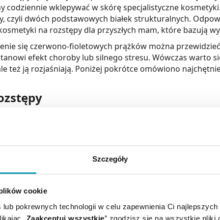
nny codziennie wklepywać w skórę specjalistyczne kosmetyki
ny, czyli dwóch podstawowych białek strukturalnych. Odpowi
e kosmetyki na rozstępy dla przyszłych mam, które bazują wy
ienie się czerwono-fioletowych prążków można przewidzieć
stanowi efekt choroby lub silnego stresu. Wówczas warto si
ale też ją rozjaśniają. Poniżej pokrótce omówiono najchętni
ozstępy
tępom ujędrnia skórę, przyczyniając się do zwiększonej pro
wia wydalanie toksyn i skutkuje lepszym odżywieniem komó
ywności rozjaśniającej, które ujednolicają koloryt zewnętrz
odzaju preparaty, warto zwrócić uwagę, czy zawierają kofei
Szczegóły
u. Dobrym rozwiązaniem wydają się kremy na rozstępy z k
ciąży oraz karmiącym piersią.
 plików cookie
zstępy
 lub pokrewnych technologii w celu zapewnienia Ci najlepszych
ikając „
Zaakceptuj wszystkie
” zgodzisz się na wszystkie pliki