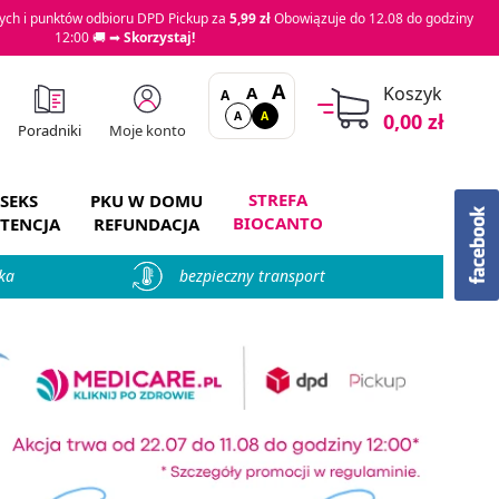
ch i punktów odbioru DPD Pickup za
5,99 zł
Obowiązuje do 12.08 do godziny
12:00 🚚 ➡
Skorzystaj!
A
A
Koszyk
A
A
A
0,00 zł
Moje konto
Poradniki
STREFA
SEKS
PKU W DOMU
BIOCANTO
TENCJA
REFUNDACJA
ka
bezpieczny transport