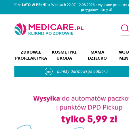
🌴🌞
LATO W PEŁNI
➡ W dniach 22.07-12.08.2026 r. wybrane produkty
przygotowaliśmy 😎
ZDROWIE
KOSMETYKI
MAMA
WIT
PROFILAKTYKA
URODA
DZIECKO
MIN
punkty darmowego odbioru
858