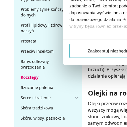
Maść na rozstępy 
zadbanie o Twój komfort po
charakteryzuje si
Problemy żylne kończyn
dopasowania wyświetlania na
dolnych
komórkowej
. Pr
do prawidłowego działania Po
najprostszy sposó
Profil lipidowy i zdrowie
witryny będą również przek
którego skład zos
naczyń
Jeżeli chcesz dostosować swo
Prostata
Balsam na 
Twojej aktywności dokonaj pr
Przeciw insektom
Zaakceptuj niezbęd
Balsam na rozstęp
Możesz również kliknąć „
Zaa
Rany, odleżyny,
kobiety stosują go
owrzodzenia
Ciebie danych, które nie są 
brzuch). Przyszł
wszystkich funkcjonalności 
działanie opierają
Rozstępy
Rzucanie palenia
Olejki na r
Serce i krążenie
Olejki przeciw ro
Skóra trądzikowa
wszyscy mogą włąc
słonecznikowy, ln
Skóra, włosy, paznokcie
samym odwodnieniu