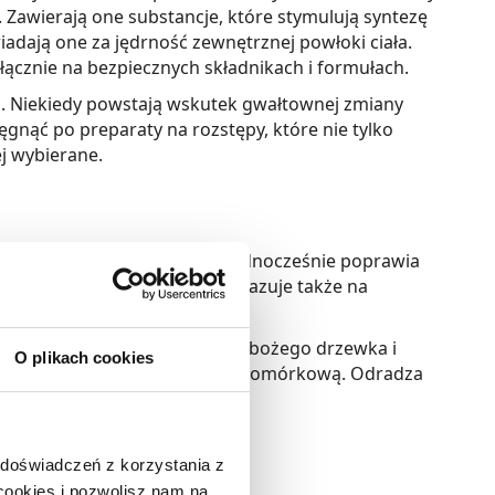
. Zawierają one substancje, które stymulują syntezę
adają one za jędrność zewnętrznej powłoki ciała.
łącznie na bezpiecznych składnikach i formułach.
. Niekiedy powstają wskutek gwałtownej zmiany
ęgnąć po preparaty na rozstępy, które nie tylko
ej wybierane.
dukcji kolagenu i elastyny. Jednocześnie poprawia
rek. Dobry krem na rozstępy bazuje także na
nej powłoki ciała.
nę, ekstrakt z bluszczu, bylicy bożego drzewka i
O plikach cookies
wasami, które inicjują odnowę komórkową. Odradza
 doświadczeń z korzystania z
 cookies i pozwolisz nam na