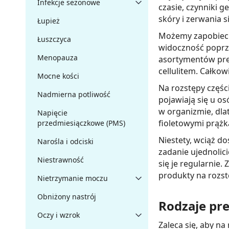
Infekcje sezonowe
czasie, czynniki 
skóry i zerwania 
Łupież
Możemy zapobiec p
Łuszczyca
widoczność poprze
Menopauza
asortymentów prep
cellulitem. Całkow
Mocne kości
Na rozstępy części
Nadmierna potliwość
pojawiają się u os
w organizmie, dla
Napięcie
fioletowymi prążk
przedmiesiączkowe (PMS)
Niestety, wciąż d
Narośla i odciski
zadanie ujednolic
Niestrawność
się je regularnie.
produkty na rozst
Nietrzymanie moczu
Obniżony nastrój
Rodzaje pr
Oczy i wzrok
Zaleca się, aby n