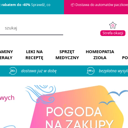
z rabatem do -40%
Sprawdź, co
📦 Dostawa do automatów paczkowy
Strefa okazji
AMINY
LEKI NA
SPRZĘT
HOMEOPATIA
ERAŁY
RECEPTĘ
MEDYCZNY
ZIOŁA
PO
dostawa już w dobę
bezpłatna wysył