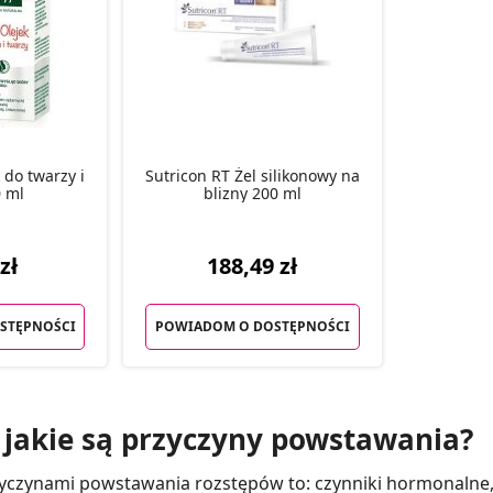
 do twarzy i
Sutricon RT Żel silikonowy na
0 ml
blizny 200 ml
zł
188,49 zł
STĘPNOŚCI
POWIADOM O DOSTĘPNOŚCI
 jakie są przyczyny powstawania?
yczynami powstawania rozstępów to: czynniki hormonalne, c