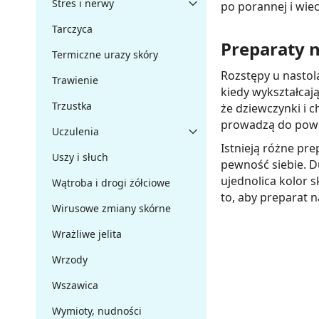
Stres i nerwy
po porannej i wiec
Tarczyca
Preparaty n
Termiczne urazy skóry
Rozstępy u nastol
Trawienie
kiedy wykształcaj
Trzustka
że dziewczynki i 
prowadzą do pows
Uczulenia
Istnieją różne pr
Uszy i słuch
pewność siebie. D
ujednolica kolor 
Wątroba i drogi żółciowe
to, aby preparat 
Wirusowe zmiany skórne
Wrażliwe jelita
Wrzody
Wszawica
Wymioty, nudności