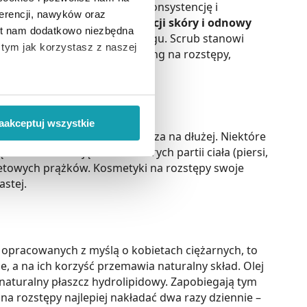
iada nieco bardziej zwartą konsystencję i
erencji, nawyków oraz
aby
wspomóc proces regeneracji skóry i odnowy
est nam dodatkowo niezbędna
uje się je po wykonaniu peelingu. Scrub stanowi
o tym jak korzystasz z naszej
znaleźć specjalistyczny peeling na rozstępy,
 wiąże się zbieranie danych o
i
”.
aakceptuj wszystkie
ć czy krem, przez co wystarcza na dłużej. Niektóre
ody na pozyskiwanie od
 do wzrostu objętości niektórych partii ciała (piersi,
ło z brakiem dostępu do
etowych prążków. Kosmetyki na rozstępy swoje
astej.
o opracowanych z myślą o kobietach ciężarnych, to
, a na ich korzyść przemawia naturalny skład. Olej
naturalny płaszcz hydrolipidowy. Zapobiegają tym
na rozstępy najlepiej nakładać dwa razy dziennie –