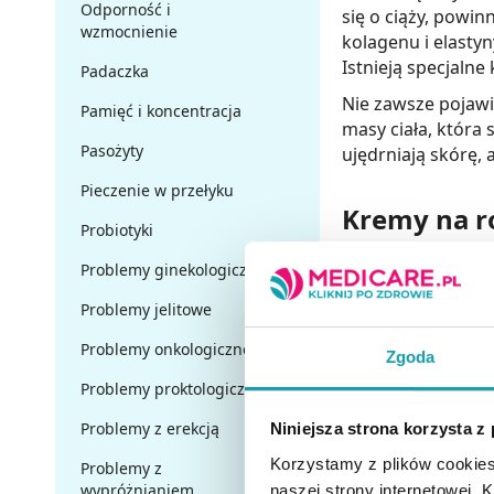
Odporność i
się o ciąży, powi
wzmocnienie
kolagenu i elasty
Istnieją specjaln
Padaczka
Nie zawsze pojaw
Pamięć i koncentracja
masy ciała, która 
Pasożyty
ujędrniają skórę, 
Pieczenie w przełyku
Kremy na r
Probiotyki
Krem przeciw rozs
Problemy ginekologiczne
krążenie, co ułat
Problemy jelitowe
substancjach o akt
Sięgając po tego r
Problemy onkologiczne
Zgoda
proteiny jedwabi
Problemy proktologiczne
się je kobietom w 
Problemy z erekcją
Niniejsza strona korzysta z
Maści na ro
Korzystamy z plików cookies
Problemy z
wypróżnianiem
naszej strony internetowej. Kl