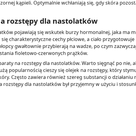
zornej kąpieli. Optymalnie wchłaniają się, gdy skóra pozost
a rozstępy dla nastolatków
atków pojawiają się wskutek burzy hormonalnej, jaka ma mi
ą się charakterystyczne cechy płciowe, a ciało przygotowuj
chłopcy gwałtownie przybierają na wadze, po czym zazwycz
tania fioletowo-czerwonych prążków.
eparaty na rozstępy dla nastolatków. Warto sięgnąć po nie,
użą popularnością cieszy się olejek na rozstępy, który sty
skóry. Często zawiera również szereg substancji o działani
na rozstępy dla nastolatków był przyjemny w użyciu i stosun