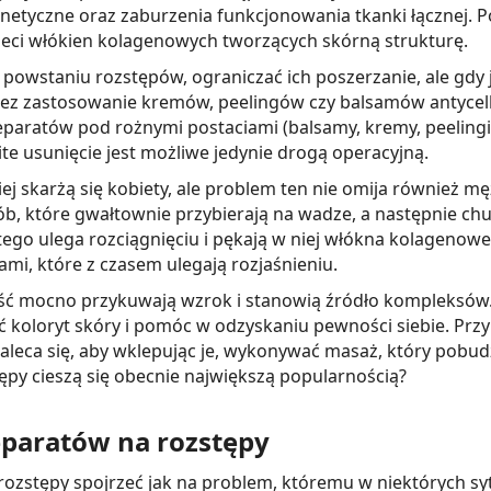
genetyczne oraz zaburzenia funkcjonowania tkanki łącznej.
sieci włókien kolagenowych tworzących skórną strukturę.
owstaniu rozstępów, ograniczać ich poszerzanie, ale gdy j
z zastosowanie kremów, peelingów czy balsamów antycellu
aratów pod rożnymi postaciami (balsamy, kremy, peelingi,
ite usunięcie jest możliwe jedynie drogą operacyjną.
ej skarżą się kobiety, ale problem ten nie omija również m
ób, które gwałtownie przybierają na wadze, a następnie chud
tego ulega rozciągnięciu i pękają w niej włókna kolagenow
ami, które z czasem ulegają rozjaśnieniu.
ość mocno przykuwają wzrok i stanowią źródło kompleksów. 
ić koloryt skóry i pomóc w odzyskaniu pewności siebie. Pr
 Zaleca się, aby wklepując je, wykonywać masaż, który pobu
ępy cieszą się obecnie największą popularnością?
eparatów na rozstępy
a rozstępy spojrzeć jak na problem, któremu w niektórych s