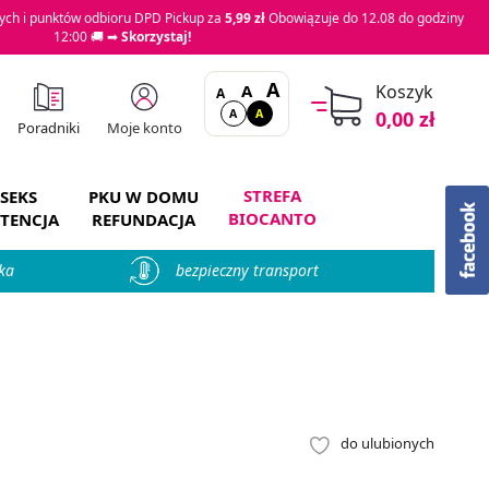
ch i punktów odbioru DPD Pickup za
5,99 zł
Obowiązuje do 12.08 do godziny
12:00 🚚 ➡
Skorzystaj!
A
A
Koszyk
A
A
A
0,00 zł
Moje konto
Poradniki
STREFA
SEKS
PKU W DOMU
BIOCANTO
TENCJA
REFUNDACJA
ka
bezpieczny transport
do ulubionych