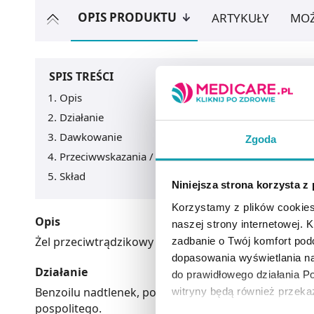
OPIS PRODUKTU
ARTYKUŁY
MOŻ
SPIS TREŚCI
Opis
Działanie
Dawkowanie
Zgoda
Przeciwwskazania / Informacje o bezpieczeństwie
Skład
Niniejsza strona korzysta z
Korzystamy z plików cookies
Opis
naszej strony internetowej. Kl
Żel przeciwtrądzikowy do stosowania na skórę, szczeg
zadbanie o Twój komfort po
dopasowania wyświetlania na
Działanie
do prawidłowego działania Po
Benzoilu nadtlenek, po zastosowaniu na skórę hamu
witryny będą również przek
pospolitego.