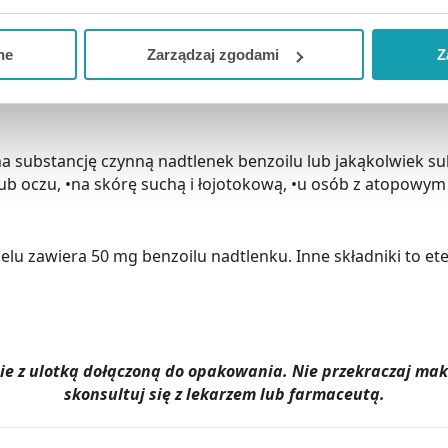
ją zgodę i wybrać tylko niektóre dodatkowe funkcje, z którymi
eferowanych przez Ciebie wyborów i kliknij „
Zarządzaj
zgodam
ne
Zarządzaj zgodami
Z
y z wrażliwą skórą powinny częstość stosowania dobierać 
kceptuj niezbędne
”, co będzie oznaczało, że nie wyrażasz zg
niezbędne dla funkcjonowania Strony. Będzie się to jednak wiąza
Strony.
a substancję czynną nadtlenek benzoilu lub jakąkolwiek s
 lub oczu, •na skórę suchą i łojotokową, •u osób z atopowym
 żelu zawiera 50 mg benzoilu nadtlenku. Inne składniki to 
dnie z ulotką dołączoną do opakowania. Nie przekraczaj m
skonsultuj się z lekarzem lub farmaceutą.