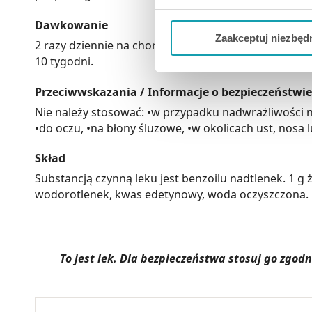
Jeżeli chcesz dostosować swo
Dawkowanie
Twojej aktywności dokonaj pr
Zaakceptuj niezbęd
2 razy dziennie na chorobowo zmienioną skórę. Osob
10 tygodni.
Możesz również kliknąć „
Zaa
Ciebie danych, które nie są 
Przeciwwskazania / Informacje o bezpieczeństwie
wszystkich funkcjonalności 
Nie należy stosować: •w przypadku nadwrażliwości n
•do oczu, •na błony śluzowe, •w okolicach ust, nosa
Skład
Substancją czynną leku jest benzoilu nadtlenek. 1 g
wodorotlenek, kwas edetynowy, woda oczyszczona.
To jest lek. Dla bezpieczeństwa stosuj go zgo