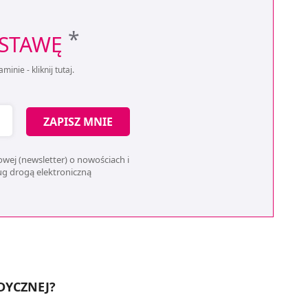
*
OSTAWĘ
aminie -
kliknij tutaj
.
ZAPISZ MNIE
wej (newsletter) o nowościach i
ług drogą elektroniczną
DYCZNEJ?