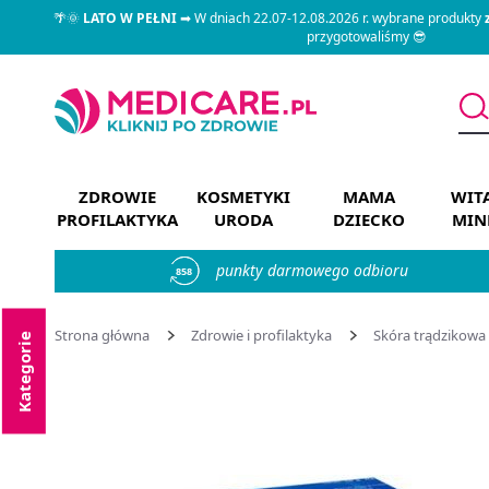
🌴🌞
LATO W PEŁNI
➡ W dniach 22.07-12.08.2026 r. wybrane produkty
przygotowaliśmy 😎
ZDROWIE
KOSMETYKI
MAMA
WIT
PROFILAKTYKA
URODA
DZIECKO
MIN
punkty darmowego odbioru
858
Strona główna
Zdrowie i profilaktyka
Skóra trądzikowa
Kategorie