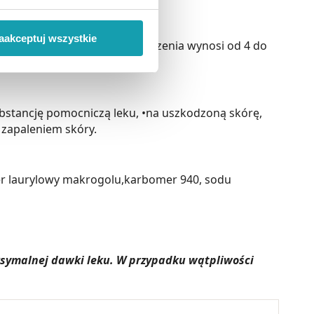
 wiąże się zbieranie danych o
i
”.
aakceptuj wszystkie
indywidualnie.Średni czas leczenia wynosi od 4 do
ody na pozyskiwanie od
ło z brakiem dostępu do
ubstancję pomocniczą leku, •na uszkodzoną skórę,
 zapaleniem skóry.
eter laurylowy makrogolu,karbomer 940, sodu
aksymalnej dawki leku. W przypadku wątpliwości