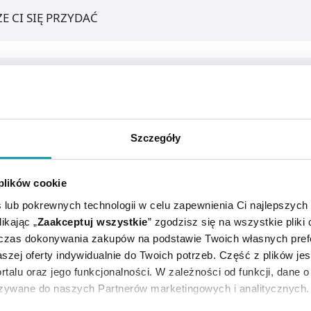
E CI SIĘ PRZYDAĆ
Szczegóły
 plików cookie
 lub pokrewnych technologii w celu zapewnienia Ci najlepszych
ikając „
Zaakceptuj wszystkie
” zgodzisz się na wszystkie pliki
ólnie klatki piersiowej i pleców.
dczas dokonywania zakupów na podstawie Twoich własnych pref
szej oferty indywidualnie do Twoich potrzeb. Część z plików j
rtalu oraz jego funkcjonalności. W zależności od funkcji, dane 
je rozwój bakterii beztlenowych Propionibacterium acnes,
azywane do naszych Partnerów marketingowych i analitycznych.