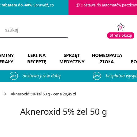
z rabatem do -40%
Sprawdź, co
📦 Dostawa do automatów paczkowy
Strefa okazji
AMINY
LEKI NA
SPRZĘT
HOMEOPATIA
ERAŁY
RECEPTĘ
MEDYCZNY
ZIOŁA
PO
dostawa już w dobę
bezpłatna wysył
Akneroxid 5% żel 50 g - cena 28,49 zł
Akneroxid 5% żel 50 g