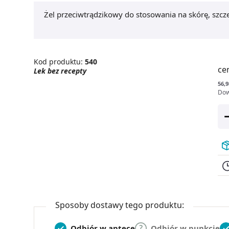
Żel przeciwtrądzikowy do stosowania na skórę, szczeg
Kod produktu:
540
ce
Lek bez recepty
56,9
Dow
Sposoby dostawy tego produktu:
Odbiór w aptece
Odbiór w punkcie