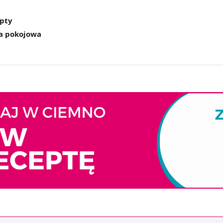
epty
a pokojowa