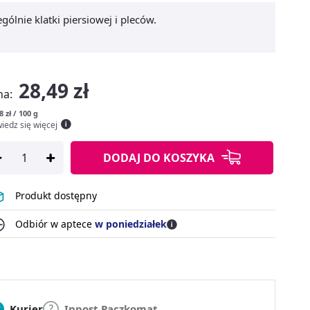
ólnie klatki piersiowej i pleców.
28,49 zł
na:
8 zł / 100 g
iedz się więcej
DODAJ
DO KOSZYKA
Produkt dostępny
Odbiór w aptece
w poniedziałek
Kurier
Inpost Paczkomat