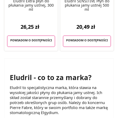
Eludril Extra płyn do
Eludril SENSITIVE Płyn do
płukania jamy ustnej, 300
płukania jamy ustnej 500
ml
ml
26,25 zł
20,49 zł
POWIADOM O DOSTĘPNOŚCI
POWIADOM O DOSTĘPNOŚCI
Eludril - co to za marka?
Eludril to specjalistyczna marka, która stawia na
wysokiej jakości płyny do płukania jamy ustnej. Ich
skład został starannie przemyślany i dobrany do
potrzeb określonych grup osób. Należy do koncernu
Pierre Fabre, który w swoim portfolio ma także markę
stomatologiczną Elgydium.