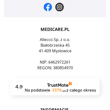
MEDICARE.PL
Allecco Sp. z o.o.
Białobrzeska 45
41-409 Mysłowice
NIP: 6462972261
REGON: 380854970
4.9
Na podstawie
3376
z całego okresu
opinii
INFORMACJE