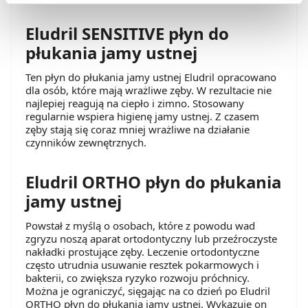
preferowanych przez Ciebie wyborów i kliknij „
Zarządzaj
Eludril SENSITIVE płyn do
zgodami
”.
płukania jamy ustnej
Możesz również kliknąć „
Zaakceptuj niezbędne
”, co
Ten płyn do płukania jamy ustnej Eludril opracowano
będzie oznaczało, że nie wyrażasz zgody na
dla osób, które mają wrażliwe zęby. W rezultacie nie
pozyskiwanie od Ciebie danych, które nie są niezbędne
najlepiej reagują na ciepło i zimno. Stosowany
dla funkcjonowania Strony. Będzie się to jednak wiązało
regularnie wspiera higienę jamy ustnej. Z czasem
z brakiem dostępu do wszystkich funkcjonalności
zęby stają się coraz mniej wrażliwe na działanie
czynników zewnętrznych.
Strony.
Eludril ORTHO płyn do płukania
jamy ustnej
Powstał z myślą o osobach, które z powodu wad
zgryzu noszą aparat ortodontyczny lub przeźroczyste
nakładki prostujące zęby. Leczenie ortodontyczne
często utrudnia usuwanie resztek pokarmowych i
bakterii, co zwiększa ryzyko rozwoju próchnicy.
Można je ograniczyć, sięgając na co dzień po Eludril
ORTHO płyn do płukania jamy ustnej. Wykazuje on