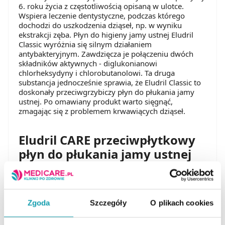
6. roku życia z częstotliwością opisaną w ulotce.
Wspiera leczenie dentystyczne, podczas którego
dochodzi do uszkodzenia dziąseł, np. w wyniku
ekstrakcji zęba. Płyn do higieny jamy ustnej Eludril
Classic wyróżnia się silnym działaniem
antybakteryjnym. Zawdzięcza je połączeniu dwóch
składników aktywnych - diglukonianowi
chlorheksydyny i chlorobutanolowi. Ta druga
substancja jednocześnie sprawia, że Eludril Classic to
doskonały przeciwgrzybiczy płyn do płukania jamy
ustnej. Po omawiany produkt warto sięgnąć,
zmagając się z problemem krwawiących dziąseł.
Eludril CARE przeciwpłytkowy
płyn do płukania jamy ustnej
Wspiera codzienne szczotkowanie zębów. Zawiera
chlorheksydynę i chlorek cetylopirydyniowy,
wspomniane składniki ograniczają odkładanie płytki
nazębnej. Omawiany produkt wspomaga zdrowie
Zgoda
Szczegóły
O plikach cookies
zębów i dziąseł. Jest przyjazny dla jamy ustnej, gdyż
wykorzystano w nim formułę wolną od alkoholu.