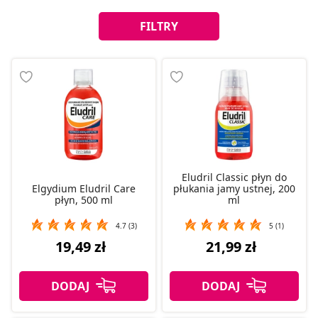
FILTRY
Eludril Classic płyn do
Elgydium Eludril Care
płukania jamy ustnej, 200
płyn, 500 ml
ml
4.7 (3)
5 (1)
19,49 zł
21,99 zł