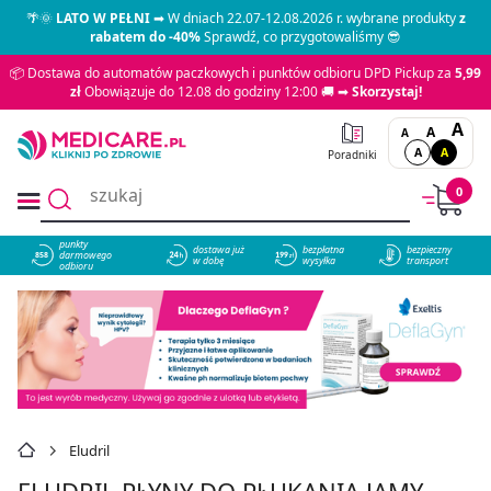
🌴🌞
LATO W PEŁNI
➡ W dniach 22.07-12.08.2026 r. wybrane produkty
z
rabatem do -40%
Sprawdź, co przygotowaliśmy 😎
📦 Dostawa do automatów paczkowych i punktów odbioru DPD Pickup za
5,99
zł
Obowiązuje do 12.08 do godziny 12:00 🚚 ➡
Skorzystaj!
A
A
A
A
A
Poradniki
0
punkty
dostawa już
bezpłatna
bezpieczny
darmowego
858
w dobę
wysyłka
transport
odbioru
Eludril
ELUDRIL PŁYNY DO PŁUKANIA JAMY