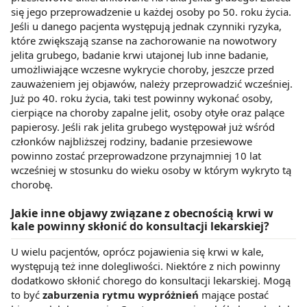
się jego przeprowadzenie u każdej osoby po 50. roku życia.
Jeśli u danego pacjenta występują jednak czynniki ryzyka,
które zwiększają szanse na zachorowanie na nowotwory
jelita grubego, badanie krwi utajonej lub inne badanie,
umożliwiające wczesne wykrycie choroby, jeszcze przed
zauważeniem jej objawów, należy przeprowadzić wcześniej.
Już po 40. roku życia, taki test powinny wykonać osoby,
cierpiące na choroby zapalne jelit, osoby otyłe oraz palące
papierosy. Jeśli rak jelita grubego występował już wśród
członków najbliższej rodziny, badanie przesiewowe
powinno zostać przeprowadzone przynajmniej 10 lat
wcześniej w stosunku do wieku osoby w którym wykryto tą
chorobę.
Jakie inne objawy związane z obecnością krwi w
kale powinny skłonić do konsultacji lekarskiej?
U wielu pacjentów, oprócz pojawienia się krwi w kale,
występują też inne dolegliwości. Niektóre z nich powinny
dodatkowo skłonić chorego do konsultacji lekarskiej. Mogą
to być
zaburzenia rytmu wypróżnień
mające postać