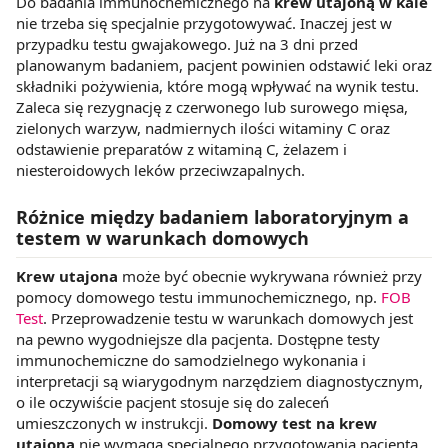
Do badania immunochemicznego na
krew utajoną w kale
nie trzeba się specjalnie przygotowywać. Inaczej jest w
przypadku testu gwajakowego. Już na 3 dni przed
planowanym badaniem, pacjent powinien odstawić leki oraz
składniki pożywienia, które mogą wpływać na wynik testu.
Zaleca się rezygnację z czerwonego lub surowego mięsa,
zielonych warzyw, nadmiernych ilości witaminy C oraz
odstawienie preparatów z witaminą C, żelazem i
niesteroidowych leków przeciwzapalnych.
Różnice między badaniem laboratoryjnym a
testem w warunkach domowych
Krew utajona
może być obecnie wykrywana również przy
pomocy domowego testu immunochemicznego, np.
FOB
Test
. Przeprowadzenie testu w warunkach domowych jest
na pewno wygodniejsze dla pacjenta. Dostępne testy
immunochemiczne do samodzielnego wykonania i
interpretacji są wiarygodnym narzędziem diagnostycznym,
o ile oczywiście pacjent stosuje się do zaleceń
umieszczonych w instrukcji.
Domowy test na krew
utajoną
nie wymaga specjalnego przygotowania pacjenta,