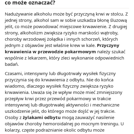
co może oznaczać?
Nadużywanie alkoholu może być przyczyną krwi w stolcu. Z
jednej strony, alkohol sam w sobie uszkadza błonę śluzową
jelit, co może powodować miejscowe krwawienie. Z drugiej
strony, alkoholizm zwiększa ryzyko marskości wątroby,
choroby wrzodowej żołądka i innych schorzeń, których
jednym z objawów jest właśnie krew w kale.
Przyczyny
krwawienia w przewodzie pokarmowym
należy szukać
wspólnie z lekarzem, który zleci wykonanie odpowiednich
badań.
Czasami, intensywny lub długotrwały wysiłek fizyczny
przyczynia się do krwawienia z odbytu. Nie do końca
wiadomo, dlaczego wysiłek fizyczny zwiększa ryzyko
krwawienia. Uważa się że wpływ może mieć zmniejszony
przepływ krwi przez przewód pokarmowy w trakcie
intensywnej lub długotrwałej aktywności i mechaniczne
uszkodzenie jelit, do którego może dojść w jej trakcie.
Osoby z
żylakami odbytu
mogą zauważyć nasilenie
objawów choroby hemoroidalnej po mocnym treningu. U
kolarzy, częste podrażnianie okolic odbytu może