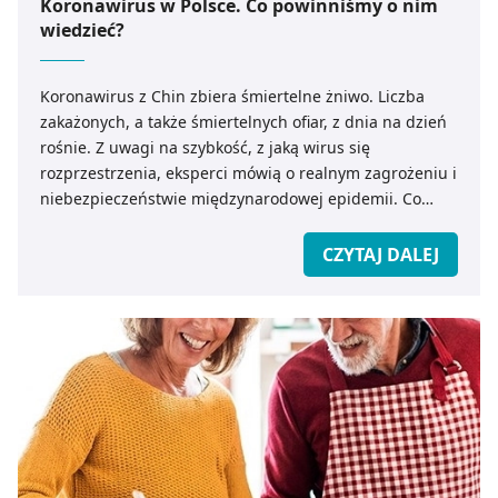
Koronawirus w Polsce. Co powinniśmy o nim
wiedzieć?
Koronawirus z Chin zbiera śmiertelne żniwo. Liczba
zakażonych, a także śmiertelnych ofiar, z dnia na dzień
rośnie. Z uwagi na szybkość, z jaką wirus się
rozprzestrzenia, eksperci mówią o realnym zagrożeniu i
niebezpieczeństwie międzynarodowej epidemii. Co
powinniśmy wiedzieć o koronawirusie z Chin? Jak
zapobiec ewentualnemu zakażeniu?
CZYTAJ DALEJ