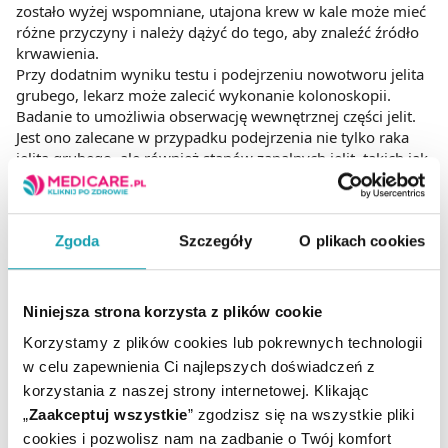
zostało wyżej wspomniane, utajona krew w kale może mieć
różne przyczyny i należy dążyć do tego, aby znaleźć źródło
krwawienia.
Przy dodatnim wyniku testu i podejrzeniu nowotworu jelita
grubego, lekarz może zalecić wykonanie kolonoskopii.
Badanie to umożliwia obserwację wewnętrznej części jelit.
Jest ono zalecane w przypadku podejrzenia nie tylko raka
jelita grubego, ale również stanów zapalnych jelit, takich jak
choroba Leśniowskiego-Crohna lub wrzodziejące zapalenie
jelita grubego.
Zgoda
Szczegóły
O plikach cookies
Aby w szybki, komfortowy i wiarygodny sposób dowiedzieć
się, czy występuje krew utajona w kale, można
przeprowadzić domowy test diagnostyczny (np. FOB Test).
Niniejsza strona korzysta z plików cookie
Uzyskanie dodatniego wyniku powinno skłaniać pacjenta
do wizyty u lekarza w celu znalezienia źródła krwawienia.
Korzystamy z plików cookies lub pokrewnych technologii
w celu zapewnienia Ci najlepszych doświadczeń z
korzystania z naszej strony internetowej. Klikając
Krew w kale w ciąży
„
Zaakceptuj wszystkie
” zgodzisz się na wszystkie pliki
cookies i pozwolisz nam na zadbanie o Twój komfort
Najczęstsza przyczyna krwawienia z odbytu u kobiet w ciąży