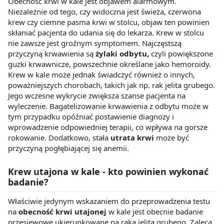
Obecność krwi w kale jest objawem alarmowym.
Niezależnie od tego, czy widoczna jest świeża, czerwona
krew czy ciemne pasma krwi w stolcu, objaw ten powinien
skłaniać pacjenta do udania się do lekarza. Krew w stolcu
nie zawsze jest groźnym symptomem. Najczęstszą
przyczyną krwawienia są
żylaki odbytu,
czyli powiększone
guzki krwawnicze, powszechnie określane jako hemoroidy.
Krew w kale może jednak świadczyć również o innych,
poważniejszych chorobach, takich jak np. rak jelita grubego.
Jego wczesne wykrycie zwiększa szanse pacjenta na
wyleczenie. Bagatelizowanie krwawienia z odbytu może w
tym przypadku opóźniać postawienie diagnozy i
wprowadzenie odpowiedniej terapii, co wpływa na gorsze
rokowanie. Dodatkowo, stała
utrata krwi
może być
przyczyną pogłębiającej się anemii.
Krew utajona w kale - kto powinien wykonać
badanie?
Właściwie jedynym wskazaniem do przeprowadzenia testu
na
obecność krwi utajonej
w kale jest obecnie badanie
przesiewowe ukierunkowane na raka jelita grubego. Zaleca