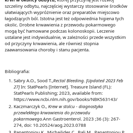
szczeliny odbytu, najczęściej wystarczy stosowanie środków
ułatwiających wypróżnienie oraz preparatów miejscowo
łagodzących ból. Istotna jest też odpowiednia higiena tych
okolic. Drobne krwawienia z przewodu pokarmowego
mogą być hamowane podczas kolonoskopii. Leczenie
ustalane jest indywidualnie, w zależności przede wszystkim
od przyczyny krwawienia, ale również stopnia
zaawansowania choroby i stanu pacjenta.
Bibliografia:
Sabry A.O., Sood T.,
Rectal Bleeding. [Updated 2023 Feb
27]
In: StatPearls [Internet]. Treasure Island (FL):
StatPearls Publishing; 2023, available from:
https://www.ncbi.nlm.nih.gov/books/NBK563143/
Kaczmarczyk O.,
Krew w stolcu - diagnostyka
przewlekłego krwawienia do przewodu
pokarmowego.
Ann Gastroenterol. 2023 ;36 (3): 267-
274, doi: 10.20524/aog.2023.0788
Papantoniou K., Michailides C., Bali M., Papantoniou P.,