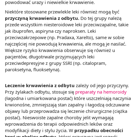
powodować urazy i niewielkie krwawienie.
Niektóre stosowane przewlekle leki również mogą być
przyczyną krwawienia z odbytu.
Do tej grupy należą
przede wszystkim niesteroidowe leki przeciwzapalne, takie
jak ibuprofen, aspiryna czy naproksen. Leki
przeciwzakrzepowe (np. Pradaxa, Xarelto), same w sobie
najczęściej nie powodują krwawienia, ale mogą je nasilać.
Większe ryzyko krwawienia obserwuje się również u
pacjentów, długotrwale przyjmujących leki
przeciwdepresyjne z grupy SSRI (np. citalopram,
paroksetyna, fluoksetyna).
Leczenie krwawienia z odbytu
zależy od jego przyczyny.
Przy żylakach odbytu, stosuje się
preparaty na hemoroidy
(łagodna i umiarkowana postać) które uszczelniają naczynia
krwionośne, zmniejszają stan zapalny i łagodzą odczuwane
objawy lub przeprowadza się leczenie chirurgiczne (ciężka
postać). Nieswoiste zapalne choroby jelit wymagają
wprowadzenia do terapii odpowiednich leków oraz
modyfikacji diety i stylu życia. W
przypadku obecności
krwi w okolicy odbytu,
której przyczyną jest rozwój