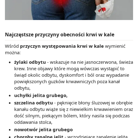
Najczęstsze przyczyny obecności krwi w kale
Wśród
przyczyn występowania krwi w kale
wymienić
można:
żylaki odbytu
- wskazuje na nie jasnoczerwona, świeża
krew. Inne objawy które mogą wówczas wystąpić to
świąd okolic odbytu, dyskomfort i ból oraz wypadanie
powiększonych guzków krwawniczych poza kanał
odbytu,
uchyłki jelita grubego,
szczelina odbytu
- pęknięcie błony śluzowej w obrębie
kanału odbytu wiąże się z niewielkim krwawieniem oraz
dość silnym, piekącym bólem, który nasila się podczas
oddawania stolca,
nowotwór jelita grubego
choroby zapalne jelit
- wrzodziejące zapalenie jelita