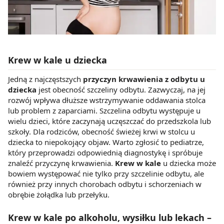
z brakiem dostępu do wszystkich funkcjonalności
Strony.
Krew w kale u dziecka
Jedną z najczęstszych
przyczyn krwawienia z odbytu u
dziecka
jest obecność szczeliny odbytu. Zazwyczaj, na jej
rozwój wpływa dłuższe wstrzymywanie oddawania stolca
lub problem z zaparciami. Szczelina odbytu występuje u
wielu dzieci, które zaczynają uczęszczać do przedszkola lub
szkoły. Dla rodziców, obecność świeżej krwi w stolcu u
dziecka to niepokojący objaw. Warto zgłosić to pediatrze,
który przeprowadzi odpowiednią diagnostykę i spróbuje
znaleźć przyczynę krwawienia.
Krew w kale
u dziecka może
bowiem występować nie tylko przy szczelinie odbytu, ale
również przy innych chorobach odbytu i schorzeniach w
obrębie żołądka lub przełyku.
Krew w kale po alkoholu, wysiłku lub lekach –