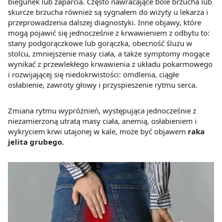
biegunek lub zaparcia. Często nawracające bóle brzucha lub
skurcze brzucha również są sygnałem do wizyty u lekarza i
przeprowadzenia dalszej diagnostyki. Inne objawy, które
mogą pojawić się jednocześnie z krwawieniem z odbytu to:
stany podgorączkowe lub gorączka, obecność śluzu w
stolcu, zmniejszenie masy ciała, a także symptomy mogące
wynikać z przewlekłego krwawienia z układu pokarmowego
i rozwijającej się niedokrwistości: omdlenia, ciągłe
osłabienie, zawroty głowy i przyspieszenie rytmu serca.
Zmiana rytmu wypróżnień, występująca jednocześnie z
niezamierzoną utratą masy ciała, anemią, osłabieniem i
wykryciem krwi utajonej w kale, może być objawem
raka
jelita grubego.