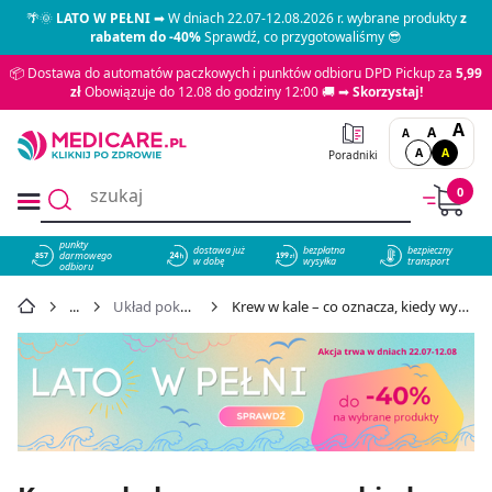
🌴🌞
LATO W PEŁNI
➡ W dniach 22.07-12.08.2026 r. wybrane produkty
z
rabatem do -40%
Sprawdź, co przygotowaliśmy 😎
📦 Dostawa do automatów paczkowych i punktów odbioru DPD Pickup za
5,99
zł
Obowiązuje do 12.08 do godziny 12:00 🚚 ➡
Skorzystaj!
A
A
A
A
A
Poradniki
0
punkty
dostawa już
bezpłatna
bezpieczny
darmowego
857
w dobę
wysyłka
transport
odbioru
Układ pokarmowy
Krew w kale – co oznacza, kiedy wykonać badanie?