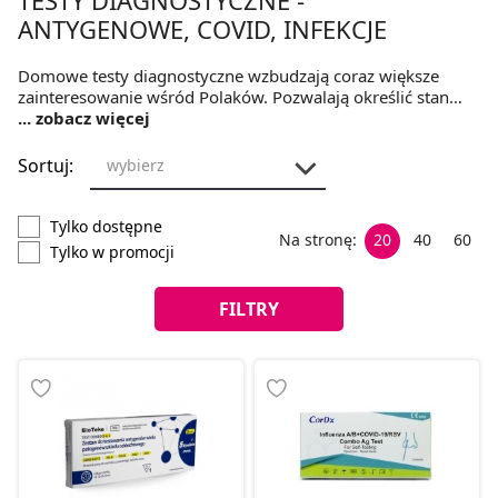
ANTYGENOWE, COVID, INFEKCJE
Domowe testy diagnostyczne wzbudzają coraz większe
zainteresowanie wśród Polaków. Pozwalają określić stan
zdrowia bez konieczności wychodzenia z domu. Stanowią
... zobacz więcej
sporą oszczędność czasu, nie powodują też dyskomfortu,
który towarzyszy diagnostyce niektórych schorzeń.
Sortuj:
wybierz
Producenci nieustannie doskonalą swoje wyroby, dlatego
charakteryzują się one wysoką dokładnością pomiaru. Na
czym polega domowy test na HIV, chlamydię i COVID? Kiedy
Tylko dostępne
Na stronę:
20
40
60
warto przeprowadzić diagnostykę we własnym zakresie?
Tylko w promocji
FILTRY