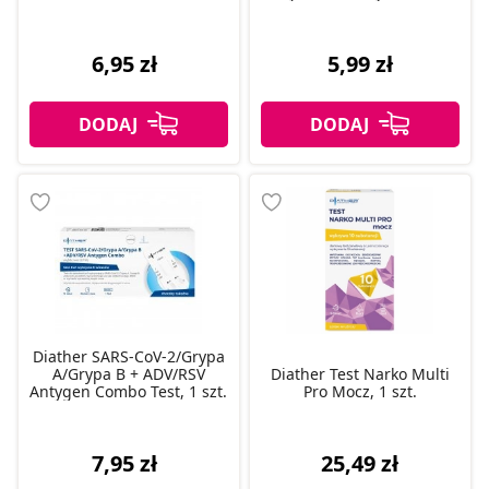
1 test antygenowy, 1 szt.
6,95 zł
5,99 zł
Diather SARS-CoV-2/Grypa
A/Grypa B + ADV/RSV
Diather Test Narko Multi
Antygen Combo Test, 1 szt.
Pro Mocz, 1 szt.
7,95 zł
25,49 zł