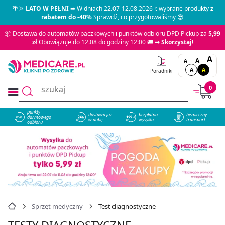
🌴🌞
LATO W PEŁNI
➡ W dniach 22.07-12.08.2026 r. wybrane produkty
z
rabatem do -40%
Sprawdź, co przygotowaliśmy 😎
📦 Dostawa do automatów paczkowych i punktów odbioru DPD Pickup za
5,99
zł
Obowiązuje do 12.08 do godziny 12:00 🚚 ➡
Skorzystaj!
A
A
A
A
A
Poradniki
0
punkty
dostawa już
bezpłatna
bezpieczny
darmowego
858
w dobę
wysyłka
transport
odbioru
Sprzęt medyczny
Test diagnostyczne
TESTY DIAGNOSTYCZNE -