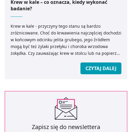
Krew w kale – co oznacza, kiedy wykonać
badanie?
Krew w kale - przyczyny tego stanu są bardzo
zróżnicowane. Choć do krwawienia najczęściej dochodzi
w końcowym odcinku jelita grubego, jego źródłem
mogą być też żylaki przełyku i choroba wrzodowa
żołądka. Czy zauważając krew w stolcu lub na popierze
toaletowym zawsze należy zgłosić się do lekarza? O
czym może świadczyć obecność świeżej krwi w kale u
CZYTAJ DALEJ
dziecka, a co może być powodem ciemnych, bordowych
pasm krwi na stolcu? Kiedy wykonać badanie na krew
utajoną w kale?
Zapisz się do newslettera