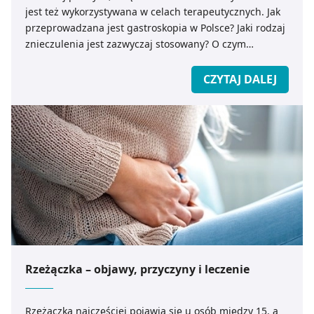
jest też wykorzystywana w celach terapeutycznych. Jak
przeprowadzana jest gastroskopia w Polsce? Jaki rodzaj
znieczulenia jest zazwyczaj stosowany? O czym
pamiętać przed badaniem i jakie są zalecenia dla osób
po przebytej gastroskopii?
CZYTAJ DALEJ
Rzeżączka – objawy, przyczyny i leczenie
Rzeżączka najczęściej pojawia się u osób między 15. a