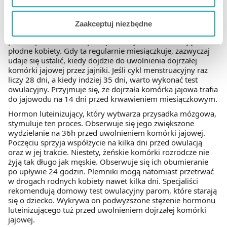
o dziecko
Jeżeli chcesz dostosować swoją zgodę i wybrać tylko
Zaakceptuj niezbędne
niektóre dodatkowe funkcje, z którymi wiąże się
Pary, które starają się o dziecko, pragną zwiększyć
zbieranie danych o Twojej aktywności dokonaj
prawdopodobieństwo poczęcia. W tym celu obliczają dni
płodne kobiety. Gdy ta regularnie miesiączkuje, zazwyczaj
preferowanych przez Ciebie wyborów i kliknij „
Zarządzaj
udaje się ustalić, kiedy dojdzie do uwolnienia dojrzałej
zgodami
”.
komórki jajowej przez jajniki. Jeśli cykl menstruacyjny raz
liczy 28 dni, a kiedy indziej 35 dni, warto wykonać test
Możesz również kliknąć „
Zaakceptuj niezbędne
”, co
owulacyjny. Przyjmuje się, że dojrzała komórka jajowa trafia
do jajowodu na 14 dni przed krwawieniem miesiączkowym.
będzie oznaczało, że nie wyrażasz zgody na
pozyskiwanie od Ciebie danych, które nie są niezbędne
Hormon luteinizujący, który wytwarza przysadka mózgowa,
stymuluje ten proces. Obserwuje się jego zwiększone
dla funkcjonowania Strony. Będzie się to jednak wiązało
wydzielanie na 36h przed uwolnieniem komórki jajowej.
z brakiem dostępu do wszystkich funkcjonalności
Poczęciu sprzyja współżycie na kilka dni przed owulacją
Strony.
oraz w jej trakcie. Niestety, żeńskie komórki rozrodcze nie
żyją tak długo jak męskie. Obserwuje się ich obumieranie
po upływie 24 godzin. Plemniki mogą natomiast przetrwać
w drogach rodnych kobiety nawet kilka dni. Specjaliści
rekomendują domowy test owulacyjny parom, które starają
się o dziecko. Wykrywa on podwyższone stężenie hormonu
luteinizującego tuż przed uwolnieniem dojrzałej komórki
jajowej.