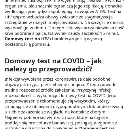
antyretrowirusową. Leki nie wyeliminują całkowicie wirusa z
organizmu, ale znacznie ograniczą jego replikację. Ponadto
wydłużają życie, gdyż zapobiegają rozwojowi AIDS. Test na
HIV często wzbudza obawy związane ze stygmatyzacją,
szczególnie w małych miejscowościach. Na szczęście można
wykonać go w domu. Do tego celu wystarczy niewielka ilość
krwi pobrana z palca. Na wynik należy zaczekać 15 minut.
Domowy test na HIV
charakteryzuje się wysoką
dokładnością pomiaru.
Domowy test na COVID – jak
należy go przeprowadzić?
Infekcja wywołana przez koronawirusa daje podobne
objawy jak grypa, przeziębienie i angina. Z tego powodu
trudno rozpoznać źródło zakażenia. Przyczynę infekcji
można określić, wykonując domowy test na COVID. Jego
przeprowadzenie rekomenduje się wszystkim, którzy
zmagają się z objawami grypopodobnymi lub podejrzewają
u siebie zakażenie ze względu na kontakt z chorym.
Najpierw pobiera się wymaz z nosa, który następnie
poddaje się procedurze badawczej, postępując zgodnie z
instrukcją dołączoną do opakowania.
Domowy test na