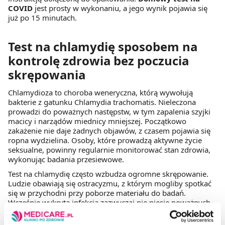
COVID
jest prosty w wykonaniu, a jego wynik pojawia się
już po 15 minutach.
Test na chlamydię sposobem na
kontrolę zdrowia bez poczucia
skrępowania
Chlamydioza to choroba weneryczna, którą wywołują
bakterie z gatunku Chlamydia trachomatis. Nieleczona
prowadzi do poważnych następstw, w tym zapalenia szyjki
macicy i narządów miednicy mniejszej. Początkowo
zakażenie nie daje żadnych objawów, z czasem pojawia się
ropna wydzielina. Osoby, które prowadzą aktywne życie
seksualne, powinny regularnie monitorować stan zdrowia,
wykonując badania przesiewowe.
Test na chlamydię często wzbudza ogromne skrępowanie.
Ludzie obawiają się ostracyzmu, z którym mogliby spotkać
się w przychodni przy poborze materiału do badań.
Wcześnie wykryta infekcja zazwyczaj nie niesie poważnych
konsekwencji. Lekarz przepisuje antybiotyki, które
przyczyniają się do eradykacji bakterii Chlamydia