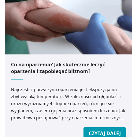
Co na oparzenia? Jak skutecznie leczyć
oparzenia i zapobiegać bliznom?
Najczęstszą przyczyną oparzenia jest ekspozycja na
zbyt wysoką temperaturę. W zależności od głębokości
urazu wyróżniamy 4 stopnie oparzeń, różniące się
wyglądem, czasem gojenia oraz sposobem leczenia. Jak
prawidłowo postępować przy oparzeniach termicznych,
a jak przy oparzeniach chemicznych i elektrycznych?
Czym smarować oparzenia i jak odpowiednio dobrać
CZYTAJ DALEJ