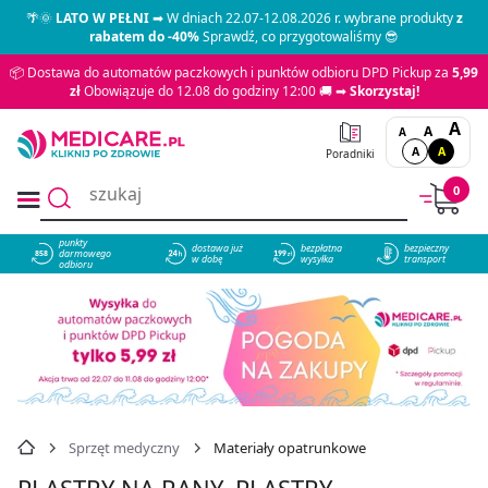
🌴🌞
LATO W PEŁNI
➡ W dniach 22.07-12.08.2026 r. wybrane produkty
z
rabatem do -40%
Sprawdź, co przygotowaliśmy 😎
📦 Dostawa do automatów paczkowych i punktów odbioru DPD Pickup za
5,99
zł
Obowiązuje do 12.08 do godziny 12:00 🚚 ➡
Skorzystaj!
A
A
A
A
A
Poradniki
0
punkty
dostawa już
bezpłatna
bezpieczny
darmowego
858
w dobę
wysyłka
transport
odbioru
Sprzęt medyczny
Materiały opatrunkowe
PLASTRY NA RANY, PLASTRY