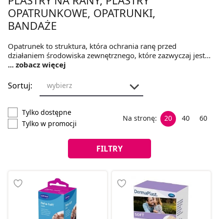
OPATRUNKOWE, OPATRUNKI,
BANDAŻE
Opatrunek to struktura, która ochrania ranę przed
działaniem środowiska zewnętrznego, które zazwyczaj jest
szkodliwe dla rany. Zadaniem opatrunku jest
... zobacz więcej
uniemożliwienie rozprzestrzenienia się zakażenia.
Dodatkowo poza funkcją ochronną, opatrunek zawiera
Sortuj:
wybierz
substancje lecznicze. Zamów materiały opatrunkowe -
bandaże, chusteczki higieniczne, opatrunki jałowe w aptece
internetowej. W Medicare dostawa i odbiór w ponad 250
Tylko dostępne
Na stronę:
20
40
60
punktach.
Tylko w promocji
FILTRY