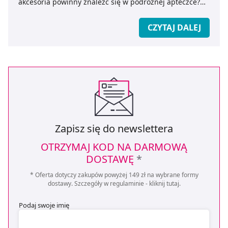
akcesoria powinny znaleźć się w podróżnej apteczce?
Oto kompletna lista elementów apteczki na wakacje dla
dzieci i dorosłych. Skompletuj wakacyjną apteczkę z
CZYTAJ DALEJ
medicare.pl!
Zapisz się do newslettera
OTRZYMAJ KOD NA DARMOWĄ
DOSTAWĘ
*
* Oferta dotyczy zakupów powyżej 149 zł na wybrane formy
dostawy. Szczegóły w regulaminie -
kliknij tutaj
.
Podaj swoje imię