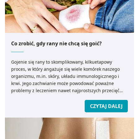
Co zrobić, gdy rany nie chcą się goić?
Gojenie się rany to skomplikowany, kilkuetapowy
proces, w który angażuje się wiele komórek naszego
organizmu, m.in. skóry, układu immunologicznego i
krwi. Jego zachwianie może powodować poważne
problemy z leczeniem nawet najprostszych przecięć
naskórka. Jak postępować w przypadku trudno gojących
się ran? Z pomocą przychodzi ekspert medicare.pl.
CZYTAJ DALEJ