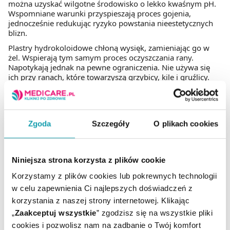
można uzyskać wilgotne środowisko o lekko kwaśnym pH.
Wspomniane warunki przyspieszają proces gojenia,
jednocześnie redukując ryzyko powstania nieestetycznych
blizn.
Plastry hydrokoloidowe chłoną wysięk, zamieniając go w
żel. Wspierają tym samym proces oczyszczania rany.
Napotykają jednak na pewne ograniczenia. Nie używa się
ich przy ranach, które towarzyszą grzybicy, kile i gruźlicy.
Opatrunki ze srebrem jonowym
Zgoda
Szczegóły
O plikach cookies
Plastry ze srebrem wspomagają gojenie się ran. Wykazują
bowiem aktywność antybakteryjną. Znalazły zastosowanie
przy opatrywaniu uszkodzeń, w których doszło do
nadkażenia. Infekcje utrudniają proces gojenia, znacząco go
Niniejsza strona korzysta z plików cookie
wydłużając. Z tego względu zaleca się plastry ze srebrem
jonowym.
Korzystamy z plików cookies lub pokrewnych technologii
w celu zapewnienia Ci najlepszych doświadczeń z
FAQ dotyczące materiałów
korzystania z naszej strony internetowej. Klikając
„
Zaakceptuj wszystkie
” zgodzisz się na wszystkie pliki
opatrunkowych
cookies i pozwolisz nam na zadbanie o Twój komfort