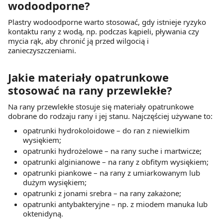
wodoodporne?
z brakiem dostępu do wszystkich funkcjonalności
Plastry wodoodporne warto stosować, gdy istnieje ryzyko
Strony.
kontaktu rany z wodą, np. podczas kąpieli, pływania czy
mycia rąk, aby chronić ją przed wilgocią i
zanieczyszczeniami.
Jakie materiały opatrunkowe
stosować na rany przewlekłe?
Na rany przewlekłe stosuje się materiały opatrunkowe
dobrane do rodzaju rany i jej stanu. Najczęściej używane to:
opatrunki hydrokoloidowe – do ran z niewielkim
wysiękiem;
opatrunki hydrożelowe – na rany suche i martwicze;
opatrunki alginianowe – na rany z obfitym wysiękiem;
opatrunki piankowe – na rany z umiarkowanym lub
dużym wysiękiem;
opatrunki z jonami srebra – na rany zakażone;
opatrunki antybakteryjne – np. z miodem manuka lub
oktenidyną.