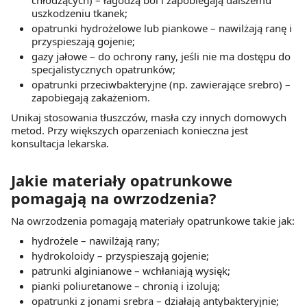
chłodzących) – łagodzą ból i zapobiegają dalszemu
uszkodzeniu tkanek;
opatrunki hydrożelowe lub piankowe – nawilżają ranę i
przyspieszają gojenie;
gazy jałowe – do ochrony rany, jeśli nie ma dostępu do
specjalistycznych opatrunków;
opatrunki przeciwbakteryjne (np. zawierające srebro) –
zapobiegają zakażeniom.
Unikaj stosowania tłuszczów, masła czy innych domowych
metod. Przy większych oparzeniach konieczna jest
konsultacja lekarska.
Jakie materiały opatrunkowe
pomagają na owrzodzenia?
Na owrzodzenia pomagają materiały opatrunkowe takie jak:
hydrożele – nawilżają rany;
hydrokoloidy – przyspieszają gojenie;
patrunki alginianowe – wchłaniają wysięk;
pianki poliuretanowe – chronią i izolują;
opatrunki z jonami srebra – działają antybakteryjnie;