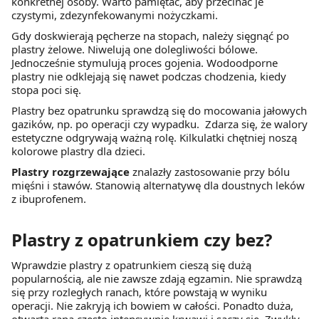
konkretnej osoby. Warto pamiętać, aby przecinać je
czystymi, zdezynfekowanymi nożyczkami.
Gdy doskwierają pęcherze na stopach, należy sięgnąć po
plastry żelowe. Niwelują one dolegliwości bólowe.
Jednocześnie stymulują proces gojenia. Wodoodporne
plastry nie odklejają się nawet podczas chodzenia, kiedy
stopa poci się.
Plastry bez opatrunku sprawdzą się do mocowania jałowych
gazików, np. po operacji czy wypadku. Zdarza się, że walory
estetyczne odgrywają ważną rolę. Kilkulatki chętniej noszą
kolorowe plastry dla dzieci.
Plastry rozgrzewające
znalazły zastosowanie przy bólu
mięśni i stawów. Stanowią alternatywę dla doustnych leków
z ibuprofenem.
Plastry z opatrunkiem czy bez?
Wprawdzie plastry z opatrunkiem cieszą się dużą
popularnością, ale nie zawsze zdają egzamin. Nie sprawdzą
się przy rozległych ranach, które powstają w wyniku
operacji. Nie zakryją ich bowiem w całości. Ponadto duża,
otwarta rana często intensywnie krwawi i sączy się. Zwykły