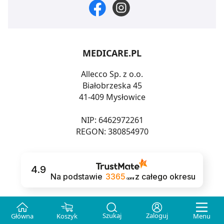
MEDICARE.PL
Allecco Sp. z o.o.
Białobrzeska 45
41-409 Mysłowice
NIP: 6462972261
REGON: 380854970
4.9
Na podstawie
3365
z całego okresu
opinii
Szukaj
Zaloguj
INFORMACJE
Główna
Koszyk
Menu