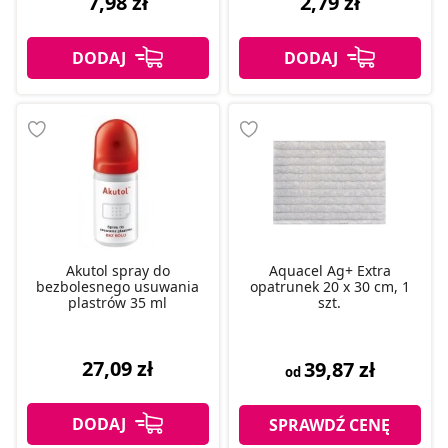
7,98 zł
2,79 zł
Akutol spray do
Aquacel Ag+ Extra
bezbolesnego usuwania
opatrunek 20 x 30 cm, 1
plastrów 35 ml
szt.
27,09 zł
39,87 zł
od
SPRAWDŹ CENĘ