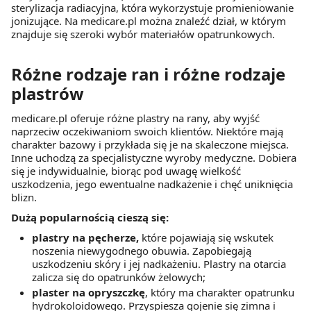
sterylizacja radiacyjna, która wykorzystuje promieniowanie
jonizujące. Na medicare.pl można znaleźć dział, w którym
znajduje się szeroki wybór materiałów opatrunkowych.
Różne rodzaje ran i różne rodzaje
plastrów
medicare.pl oferuje różne plastry na rany, aby wyjść
naprzeciw oczekiwaniom swoich klientów. Niektóre mają
charakter bazowy i przykłada się je na skaleczone miejsca.
Inne uchodzą za specjalistyczne wyroby medyczne. Dobiera
się je indywidualnie, biorąc pod uwagę wielkość
uszkodzenia, jego ewentualne nadkażenie i chęć uniknięcia
blizn.
Dużą popularnością cieszą się:
plastry na pęcherze,
które pojawiają się wskutek
noszenia niewygodnego obuwia. Zapobiegają
uszkodzeniu skóry i jej nadkażeniu. Plastry na otarcia
zalicza się do opatrunków żelowych;
plaster na opryszczkę
, który ma charakter opatrunku
hydrokoloidowego. Przyspiesza gojenie się zimna i