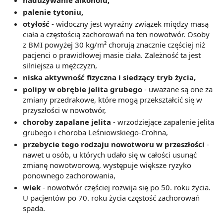
palenie tytoniu,
otyłość
- widoczny jest wyraźny związek między masą
ciała a częstością zachorowań na ten nowotwór. Osoby
z BMI powyżej 30 kg/m² chorują znacznie częściej niż
pacjenci o prawidłowej masie ciała. Zależność ta jest
silniejsza u mężczyzn,
niska aktywność fizyczna i siedzący tryb życia,
polipy w obrębie jelita grubego
- uważane są one za
zmiany przedrakowe, które mogą przekształcić się w
przyszłości w nowotwór,
choroby zapalane jelita
- wrzodziejące zapalenie jelita
grubego i choroba Leśniowskiego-Crohna,
przebycie tego rodzaju nowotworu w przeszłości
-
nawet u osób, u których udało się w całości usunąć
zmianę nowotworową, występuje większe ryzyko
ponownego zachorowania,
wiek
- nowotwór częściej rozwija się po 50. roku życia.
U pacjentów po 70. roku życia częstość zachorowań
spada.