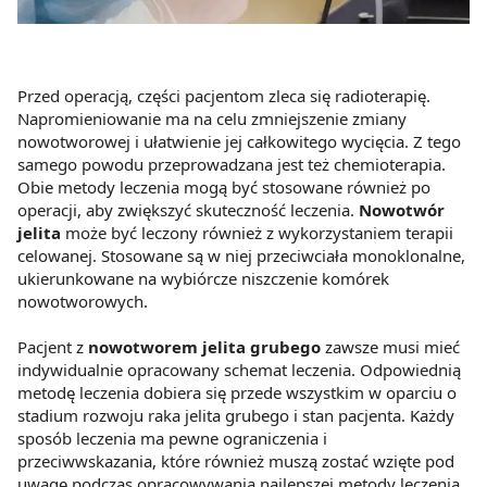
Przed operacją, części pacjentom zleca się radioterapię.
Napromieniowanie ma na celu zmniejszenie zmiany
nowotworowej i ułatwienie jej całkowitego wycięcia. Z tego
samego powodu przeprowadzana jest też chemioterapia.
Obie metody leczenia mogą być stosowane również po
operacji, aby zwiększyć skuteczność leczenia.
Nowotwór
jelita
może być leczony również z wykorzystaniem terapii
celowanej. Stosowane są w niej przeciwciała monoklonalne,
ukierunkowane na wybiórcze niszczenie komórek
nowotworowych.
Pacjent z
nowotworem jelita grubego
zawsze musi mieć
indywidualnie opracowany schemat leczenia. Odpowiednią
metodę leczenia dobiera się przede wszystkim w oparciu o
stadium rozwoju raka jelita grubego i stan pacjenta. Każdy
sposób leczenia ma pewne ograniczenia i
przeciwwskazania, które również muszą zostać wzięte pod
uwagę podczas opracowywania najlepszej metody leczenia