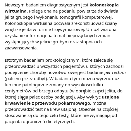
Nowszym badaniem diagnostycznym jest
kolonoskopia
wirtualna.
Polega ona na podaniu powietrza do światła
jelita grubego i wykonaniu tomografii komputerowej.
Kolonoskopia wirtualna pozwala zrekonstruować ściany i
wnętrze jelita w formie trójwymiarowej. Umożliwia ona
uzyskanie informacji na temat niepożądanych zmian
występujących w jelicie grubym oraz stopnia ich
zaawansowania.
Istotnym badaniem proktologicznym, które zaleca się
przeprowadzać u wszystkich pacjentów, u których zachodzi
podejrzenie choroby nowotworowej jest badanie
per rectum
(palcem przez odbyt). W badaniu tym można wyczuć guz
lub inne patologiczne zmiany do wysokości kilku
centymetrów od brzegu odbytu (w obrębie części jelita, do
której sięga palec osoby badającej). Aby wykryć
utajone
krwawienie z przewodu pokarmowego,
można
przeprowadzić test na krew utajoną. Obecnie najczęściej
stosowane są do tego celu testy, które nie wymagają od
pacjenta ograniczeń dietetycznych.