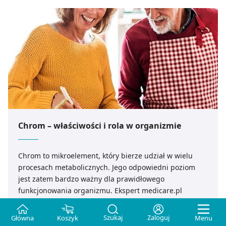
Chrom – właściwości i rola w organizmie
Chrom to mikroelement, który bierze udział w wielu
procesach metabolicznych. Jego odpowiedni poziom
jest zatem bardzo ważny dla prawidłowego
funkcjonowania organizmu. Ekspert medicare.pl
podpowiada co jeść, aby utrzymać prawidłowe stężenie
chromu we krwi.
Szukaj
Zaloguj
Główna
Koszyk
Menu