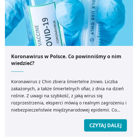
Koronawirus w Polsce. Co powinniśmy o nim
wiedzieć?
Koronawirus z Chin zbiera śmiertelne żniwo. Liczba
zakażonych, a także śmiertelnych ofiar, z dnia na dzień
rośnie. Z uwagi na szybkość, z jaką wirus się
rozprzestrzenia, eksperci mówią o realnym zagrożeniu i
niebezpieczeństwie międzynarodowej epidemii. Co
powinniśmy wiedzieć o koronawirusie z Chin? Jak
zapobiec ewentualnemu zakażeniu?
CZYTAJ DALEJ