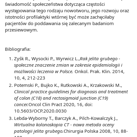
świadomość społeczeństwa dotycząca częstości
występowania tego rodzaju nowotworu, jego rozwoju oraz
istotności profilaktyki wtórnej być może zachęciłaby
pacjentów do poddawania się zalecanym badaniom
przesiewowym.
Bibliografia:
Zyśk R., Wysocki P., Wyrwicz L.,
Rak jelita grubego -
społeczne znaczenie zmian w zakresie epidemiologii i
możliwości leczenia w Polsce.
Onkol. Prak. Klin. 2014,
10, 4, 212-223
Potemski P., Bujko K., Rutkowski A., Krzakowski M.,
Clinical practice guidelines for diagnosis and treatment
of colon (C18) and rectosigmoid junction (C19)
cancer.
Oncol Clin Pract 2020, 16, doi:
10.5603/OCP.2020.0030
Lebda-Wyborny T., Barczyk A., Pilch-Kowalczyk J.,
Wirtualna kolonoskopia CT - nowa metoda oceny
patologii jelita grubego.
Chirurgia Polska 2008, 10, 88-