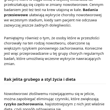
przekształcają się często w zmiany nowotworowe. Cennym
z brakiem dostępu do wszystkich funkcjonalności
badaniem jest też test na krew utajoną w kale.
Badania
Strony.
przesiewowe
ułatwiają wykrycie choroby nowotworowej
we wczesnym stadium, kiedy sam pacjent nie odczuwa
zazwyczaj jeszcze żadnych dolegliwości.
Pamiętajmy również o tym, że osoby które w przeszłości
chorowały na ten rodzaj nowotworu, obarczone są
większym ryzykiem ponownego zachorowania. Konieczne
jest więc przeprowadzanie u tej grupy chorych regularnych
badań, które umożliwią wczesne wykrycie nawracających
zmian.
Rak jelita grubego a styl życia i dieta
Nowotworowi złośliwemu rozwijającemu się w jelicie,
można zapobiegać eliminując czynniki, które zwiększają
ryzyko zachorowania.
Najistotniejszym z nich jest właśnie
dieta, czyli sposób odżywiania się.