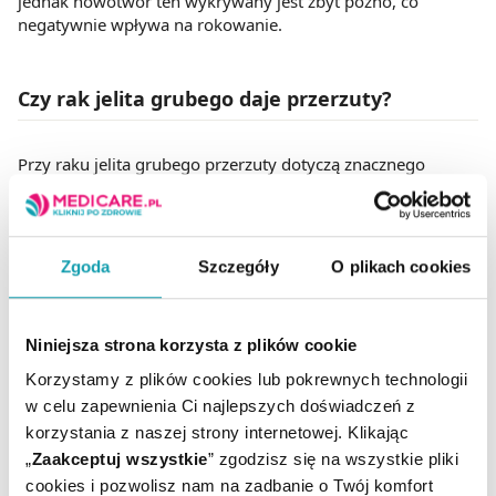
jednak nowotwór ten wykrywany jest zbyt późno, co
negatywnie wpływa na rokowanie.
Czy rak jelita grubego daje przerzuty?
Przy raku jelita grubego przerzuty dotyczą znacznego
odsetka pacjentów. W pierwszej kolejności przerzuty
najczęściej pojawiają się w węzłach chłonnych. Pierwszym
objawem choroby, który może zostać zauważony przez
chorego jest czasami właśnie
wyczuwalny guz
w
Zgoda
Szczegóły
O plikach cookies
pachwinie. Przerzuty do okolicznych węzłów chłonnych
obserwuje się u około 30% pacjentów. W bardziej
zaawansowanych stadiach rozwoju rak jelita może dawać
Niniejsza strona korzysta z plików cookie
przerzuty odległe. Zazwyczaj rozwijają się one w jamie
brzusznej, a dokładniej w wątrobie. Ze względu na późne
Korzystamy z plików cookies lub pokrewnych technologii
wykrywanie choroby, u 20-25% pacjentów w momencie
w celu zapewnienia Ci najlepszych doświadczeń z
postawienia diagnozy obecne są już przerzuty odległe. W
korzystania z naszej strony internetowej. Klikając
połowie przypadków dotyczą one właśnie wątroby. Rak
„
Zaakceptuj wszystkie
” zgodzisz się na wszystkie pliki
jelita dość często daje też przerzuty do płuc.
cookies i pozwolisz nam na zadbanie o Twój komfort