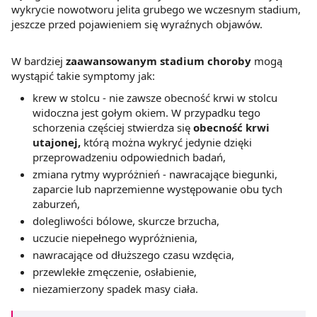
wykrycie nowotworu jelita grubego we wczesnym stadium,
jeszcze przed pojawieniem się wyraźnych objawów.
W bardziej
zaawansowanym stadium choroby
mogą
wystąpić takie symptomy jak:
krew w stolcu
- nie zawsze obecność krwi w stolcu
widoczna jest gołym okiem. W przypadku tego
schorzenia częściej stwierdza się
obecność krwi
utajonej,
którą można wykryć jedynie dzięki
przeprowadzeniu odpowiednich badań,
zmiana rytmy wypróżnień - nawracające biegunki,
zaparcie lub naprzemienne występowanie obu tych
zaburzeń,
dolegliwości bólowe, skurcze brzucha,
uczucie niepełnego wypróżnienia,
nawracające od dłuższego czasu wzdęcia,
przewlekłe zmęczenie, osłabienie,
niezamierzony spadek masy ciała.