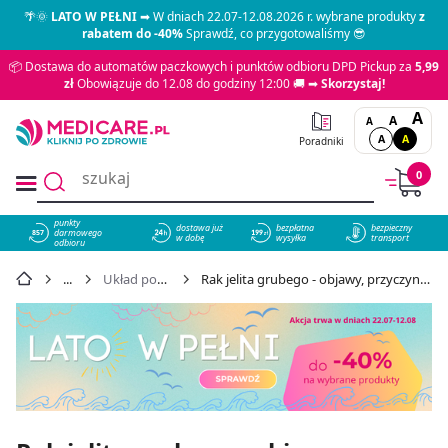
🌴🌞
LATO W PEŁNI
➡ W dniach 22.07-12.08.2026 r. wybrane produkty
z
rabatem do -40%
Sprawdź, co przygotowaliśmy 😎
📦 Dostawa do automatów paczkowych i punktów odbioru DPD Pickup za
5,99
zł
Obowiązuje do 12.08 do godziny 12:00 🚚 ➡
Skorzystaj!
A
A
A
A
A
Poradniki
0
punkty
dostawa już
bezpłatna
bezpieczny
darmowego
857
w dobę
wysyłka
transport
odbioru
Układ pokarmowy
Rak jelita grubego - objawy, przyczyny, jakie są rokowania?