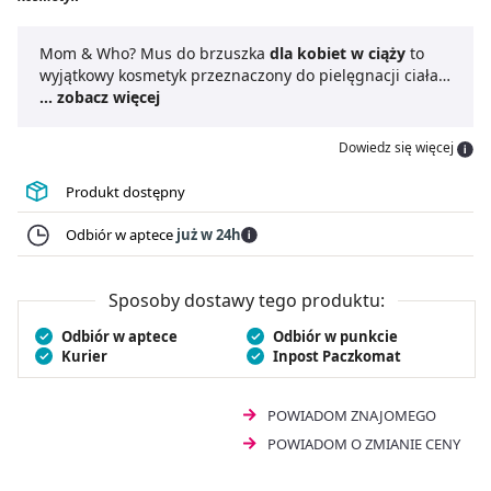
Mom & Who? Mus do brzuszka
dla kobiet w ciąży
to
wyjątkowy kosmetyk przeznaczony do pielęgnacji ciała
dla pań w okresie ciąży. Produkt bogaty jest w składniki,
... zobacz więcej
które pozwalają kompleksowo zadbać o skórę brzucha.
Mus do brzuszka dla kobiet w ciąży Mom & Who?
Dowiedz się więcej
intensywnie nawilża i odżywia skórę oraz poprawia jej
jędrność i elastyczność. Kosmetyk świetnie radzi sobie z
Produkt dostępny
rozstępami i zapobiega powstawaniu nowych. To dobry
wybór również dla kobiet po porodzie.
Odbiór w aptece
już w 24h
Sposoby dostawy tego produktu:
Odbiór w aptece
Odbiór w punkcie
Kurier
Inpost Paczkomat
POWIADOM ZNAJOMEGO
POWIADOM O ZMIANIE CENY