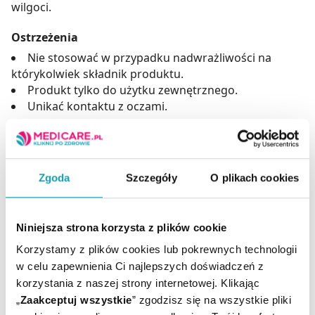
wilgoci.
Ostrzeżenia
Nie stosować w przypadku nadwrażliwości na
którykolwiek składnik produktu.
Produkt tylko do użytku zewnętrznego.
Unikać kontaktu z oczami.
Adres producenta
Nacomi Group Sp. z o. o.
ul. Ziołowa 29,
Zgoda
Szczegóły
O plikach cookies
43-365 Wilkowice,
Polska,
e-mail: biuro@nacomigroup.pl
Niniejsza strona korzysta z plików cookie
Korzystamy z plików cookies lub pokrewnych technologii
Podmiot odpowiedzialny
w celu zapewnienia Ci najlepszych doświadczeń z
Nacomi Group Sp. z o. o.
korzystania z naszej strony internetowej. Klikając
ul. Ziołowa 29,
„
Zaakceptuj wszystkie
” zgodzisz się na wszystkie pliki
43-365 Wilkowice,