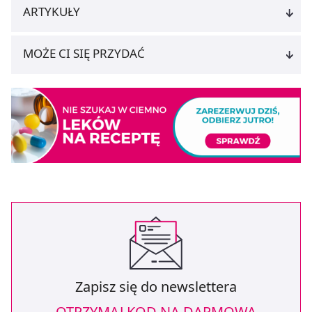
dla funkcjonowania Strony. Będzie się to jednak wiązało
ARTYKUŁY
z brakiem dostępu do wszystkich funkcjonalności
Strony.
MOŻE CI SIĘ PRZYDAĆ
Zapisz się do newslettera
OTRZYMAJ KOD NA DARMOWĄ