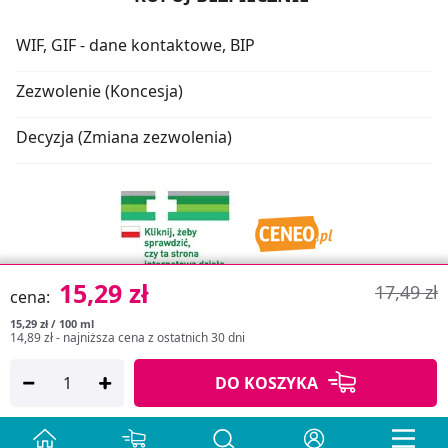
WIF, GIF - dane kontaktowe, BIP
Zezwolenie (Koncesja)
Decyzja (Zmiana zezwolenia)
15,29 zł
17,49 zł
cena:
15,29 zł / 100 ml
14,89 zł
- najniższa cena z ostatnich 30 dni
Oprogramowanie sklepu:
APTUSSHOP
DO KOSZYKA
Copyright © 2026
Projekt strony:
MEDICARE.PL
i
APTUS.PL