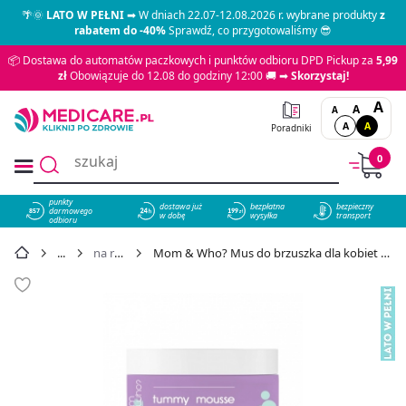
🌴🌞
LATO W PEŁNI
➡ W dniach 22.07-12.08.2026 r. wybrane produkty
z
rabatem do -40%
Sprawdź, co przygotowaliśmy 😎
📦 Dostawa do automatów paczkowych i punktów odbioru DPD Pickup za
5,99
zł
Obowiązuje do 12.08 do godziny 12:00 🚚 ➡
Skorzystaj!
A
A
A
A
A
Poradniki
0
punkty
dostawa już
bezpłatna
bezpieczny
darmowego
857
w dobę
wysyłka
transport
odbioru
na rozstępy
Mom & Who? Mus do brzuszka dla kobiet w ciąży 100 ml - cena 15,29 zł