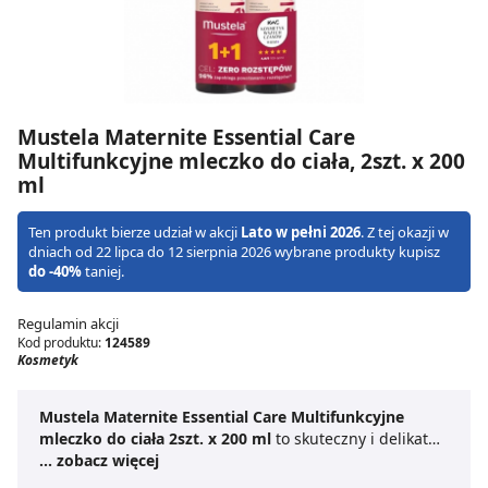
Mustela Maternite Essential Care
Multifunkcyjne mleczko do ciała, 2szt. x 200
ml
Ten produkt bierze udział w akcji
Lato w pełni 2026
. Z tej okazji w
dniach od 22 lipca do 12 sierpnia 2026 wybrane produkty kupisz
do -40%
taniej.
Regulamin akcji
Kod produktu:
124589
Kosmetyk
Mustela Maternite Essential Care Multifunkcyjne
mleczko do ciała 2szt. x 200 ml
to skuteczny i delikatny
preparat do codziennej pielęgnacji skóry. Jest to
... zobacz więcej
mleczko dla kobiet w ciąży i po porodzie
, które