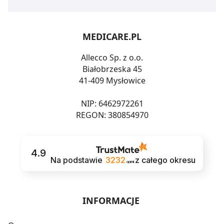
MEDICARE.PL
Allecco Sp. z o.o.
Białobrzeska 45
41-409 Mysłowice
NIP: 6462972261
REGON: 380854970
4.9
Na podstawie
3232
z całego okresu
opinii
INFORMACJE