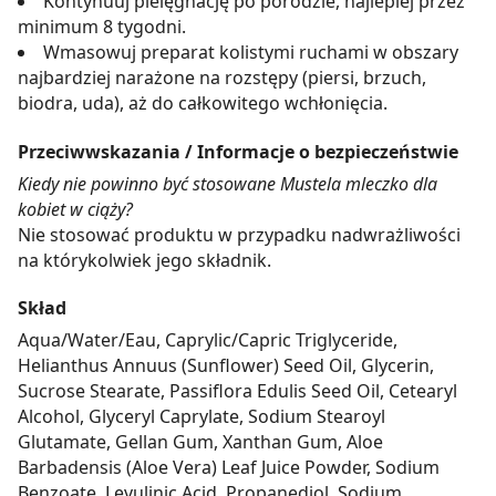
Kontynuuj pielęgnację po porodzie, najlepiej przez
minimum 8 tygodni.
Wmasowuj preparat kolistymi ruchami w obszary
najbardziej narażone na rozstępy (piersi, brzuch,
biodra, uda), aż do całkowitego wchłonięcia.
Przeciwwskazania / Informacje o bezpieczeństwie
Kiedy nie powinno być stosowane Mustela mleczko dla
kobiet w ciąży?
Nie stosować produktu w przypadku nadwrażliwości
na którykolwiek jego składnik.
Skład
Aqua/Water/Eau, Caprylic/Capric Triglyceride,
Helianthus Annuus (Sunflower) Seed Oil, Glycerin,
Sucrose Stearate, Passiflora Edulis Seed Oil, Cetearyl
Alcohol, Glyceryl Caprylate, Sodium Stearoyl
Glutamate, Gellan Gum, Xanthan Gum, Aloe
Barbadensis (Aloe Vera) Leaf Juice Powder, Sodium
Benzoate, Levulinic Acid, Propanediol, Sodium