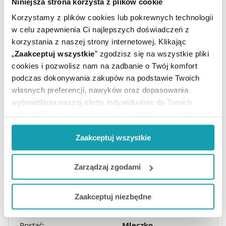
1 Place des Saisons,
Niniejsza strona korzysta z plików cookie
92 048 Paris La Défense Cedex,
Korzystamy z plików cookies lub pokrewnych technologii
Francja,
w celu zapewnienia Ci najlepszych doświadczeń z
www.www.expanscience.com/fr
korzystania z naszej strony internetowej. Klikając
„
Zaakceptuj wszystkie
” zgodzisz się na wszystkie pliki
Podmiot odpowiedzialny
cookies i pozwolisz nam na zadbanie o Twój komfort
Laboratoires Expanscience Polska Sp. z o. o.
podczas dokonywania zakupów na podstawie Twoich
Ul. Żelazna 67/78,
własnych preferencji, nawyków oraz dopasowania
00-871 Warszawa,
wyświetlania naszej oferty indywidualnie do Twoich
Polska,
potrzeb. Część z plików jest nam dodatkowo niezbędna
e-mail: kontakt@expanscience.com
do prawidłowego działania Portalu oraz jego
www.mustela.pl
Zaakceptuj wszystkie
funkcjonalności. W zależności od funkcji, dane o tym jak
korzystasz z naszej witryny będą również przekazywane
do naszych Partnerów marketingowych i analitycznych.
Ilość / masa / pojemność
Zarządzaj zgodami
2 x 200 ml
netto:
Rejestracja produktu:
Kosmetyk
Jeżeli chcesz dostosować swoją zgodę i wybrać tylko
Zaakceptuj niezbędne
niektóre dodatkowe funkcje, z którymi wiąże się
Producent / Podmiot
LABORATOIRES
odpowiedzialny:
EXPANSCIENCE
zbieranie danych o Twojej aktywności dokonaj
preferowanych przez Ciebie wyborów i kliknij „
Zarządzaj
Postać:
Mleczko