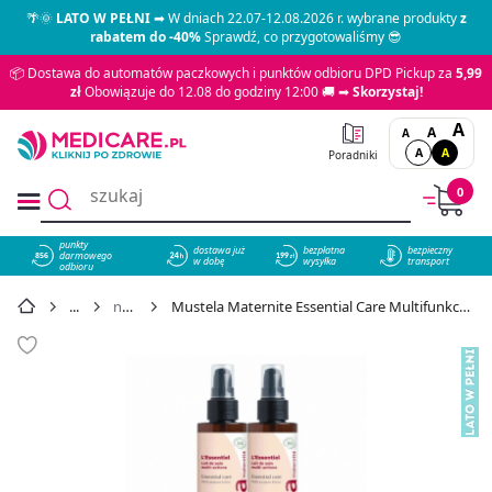
🌴🌞
LATO W PEŁNI
➡ W dniach 22.07-12.08.2026 r. wybrane produkty
z
rabatem do -40%
Sprawdź, co przygotowaliśmy 😎
📦 Dostawa do automatów paczkowych i punktów odbioru DPD Pickup za
5,99
zł
Obowiązuje do 12.08 do godziny 12:00 🚚 ➡
Skorzystaj!
A
A
A
A
A
Poradniki
0
punkty
dostawa już
bezpłatna
bezpieczny
darmowego
856
w dobę
wysyłka
transport
odbioru
na rozstępy
Mustela Maternite Essential Care Multifunkcyjne mleczko do ciała, 2szt. x 200 ml - cena 89,59 zł