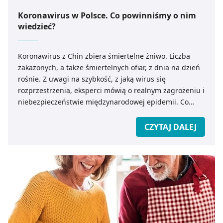
Koronawirus w Polsce. Co powinniśmy o nim
wiedzieć?
Koronawirus z Chin zbiera śmiertelne żniwo. Liczba
zakażonych, a także śmiertelnych ofiar, z dnia na dzień
rośnie. Z uwagi na szybkość, z jaką wirus się
rozprzestrzenia, eksperci mówią o realnym zagrożeniu i
niebezpieczeństwie międzynarodowej epidemii. Co
powinniśmy wiedzieć o koronawirusie z Chin? Jak
zapobiec ewentualnemu zakażeniu?
CZYTAJ DALEJ