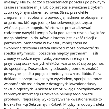
miesięcy. Nie świadczy o zaburzeniach popędu i po pewnym
czasie samoistnie mija. Libido jest ściśle związane z trybem
życia i ogólnym stanem zdrowia. Stres, przewlekłe
zmęczenie i niedobór snu powodują nadmierne obciążenie
organizmu, którego jedną z konsekwencji jest często
właśnie spadek popędu. Warto wiec przeanalizować
codzienne nawyki i tempo życia pod kątem czynników, które
mogą obniżać libido. Równie istotna jest jakość relacji z
partnerem. Monotonia w związku, mniej czasu na
swobodne zbliżenia i utrata bliskości może prowadzić do
spadku intymności i pożądania między partnerami. Jeśli
zmiany w codziennym funkcjonowaniu i relacji nie
przynoszą oczekiwanych efektów, warto udać się po pomoc
do specjalisty. Doświadczony seksuolog pomoże znaleźć
przyczynę spadku popędu i metody na wzrost libido. Poza
dokładnie przeprowadzonym wywiadem, specjalista może
wspomóc się też jednym z dostępnych kwestionariuszy
seksuologicznych. Ankiety te umożliwiają uporządkowanie
zebranych informacji i uzyskanie pełniejszego obrazu
problemu. Najczęściej wykorzystywane kwestionariusze to
Indeks Funkcji Seksualnych Kobiet, Międzynarodowy Indeks