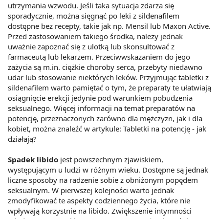
utrzymania wzwodu. Jeśli taka sytuacja zdarza się
sporadycznie, można sięgnąć po leki z sildenafilem
dostępne bez recepty, takie jak np. Mensil lub Maxon Active.
Przed zastosowaniem takiego środka, należy jednak
uważnie zapoznać się z ulotką lub skonsultować z
farmaceutą lub lekarzem. Przeciwwskazaniem do jego
zażycia są m.in. ciężkie choroby serca, przebyty niedawno
udar lub stosowanie niektórych leków. Przyjmując tabletki z
sildenafilem warto pamiętać o tym, że preparaty te ułatwiają
osiągnięcie erekcji jedynie pod warunkiem pobudzenia
seksualnego. Więcej informacji na temat preparatów na
potencję, przeznaczonych zarówno dla mężczyzn, jak i dla
kobiet, można znaleźć w artykule: Tabletki na potencję - jak
działają?
Spadek libido
jest powszechnym zjawiskiem,
występującym u ludzi w różnym wieku. Dostępne są jednak
liczne sposoby na radzenie sobie z obniżonym popędem
seksualnym. W pierwszej kolejności warto jednak
zmodyfikować te aspekty codziennego życia, które nie
wpływają korzystnie na libido. Zwiększenie intymności