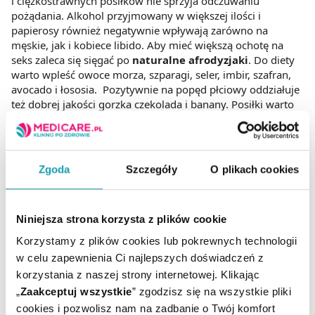
i ciężkostrawnych posiłków nie sprzyja odczuwaniu
pożądania. Alkohol przyjmowany w większej ilości i
papierosy również negatywnie wpływają zarówno na
męskie, jak i kobiece libido. Aby mieć większą ochotę na
seks zaleca się sięgać po
naturalne afrodyzjaki
. Do diety
warto wpleść owoce morza, szparagi, seler, imbir, szafran,
avocado i łososia. Pozytywnie na popęd płciowy oddziałuje
też dobrej jakości gorzka czekolada i banany. Posiłki warto
uzupełniać o oliwę z oliwek, a jako przekąski spożywać
orzechy.
Zioła na wzrost libido to m.in. liść Damiana, żeń-szeń,
Zgoda
Szczegóły
O plikach cookies
korzeń maca i miłorząb japoński. Wpływają one korzystnie
na hormony, powodując silniejsze uczucie pożądania.
Podnoszą też aktywność seksualną i zwiększają sprawność
Niniejsza strona korzysta z plików cookie
fizyczną. Zdrowy sposób odżywiania się z unikaniem
przejadania się i zażywania tłustych, ciężkostrawnych
Korzystamy z plików cookies lub pokrewnych technologii
posiłków może korzystnie wpłynąć na
libido
. Warto dodać
w celu zapewnienia Ci najlepszych doświadczeń z
do codziennych posiłków naturalne afrodyzjaki, aby
korzystania z naszej strony internetowej. Klikając
spotęgować ten efekt.
„
Zaakceptuj wszystkie
” zgodzisz się na wszystkie pliki
cookies i pozwolisz nam na zadbanie o Twój komfort