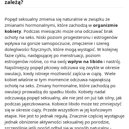
zależą?
Popęd seksualny zmienia się naturalnie w związku ze
zmianami hormonalnymi, które zachodzą w
organizmie
kobiety
. Podczas miesiączki może ona odczuwać brak
ochoty na seks. Niski poziom progesteronu i estrogenów
wpływa na gorsze samopoczucie, zmęczenie i szereg
dolegliwości fizycznych, które mogą wystąpić. W kolejnej
fazie cyklu, następującej po menstruacji, poziom
estrogenów rośnie, co ma swój
wpływ na libido
i nastrój.
Najsilniejszy popęd płciowy odczuwa się zwykle w okresie
owulacji, kiedy istnieje możliwość zajścia w ciążę. Wiele
kobiet właśnie w tym momencie odczuwa największą
ochotę na seks. Zmiany hormonalne, które zachodzą po
owulacji prowadzą do spadku libido. Kobiety nadal
odczuwają popęd seksualny, ale nie jest on już tak silny, jak
podczas jajeczkowania. Kobiece libido może też zmniejszyć
się w okresie ciąży. Przede wszystkim w jej końcowym
etapie. Nie jest to jednak regułą. Znacznie częściej występuje
jednak obniżenie aktywności seksualnej po porodzie,
szczególnie jeśli poród odbył się w sposób naturalny -