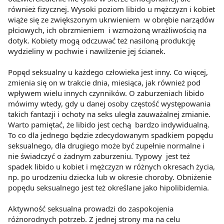
również fizycznej. Wysoki poziom libido u mężczyzn i kobiet
wiąże się ze zwiększonym ukrwieniem w obrębie narządów
płciowych, ich obrzmieniem i wzmożoną wrażliwością na
dotyk. Kobiety mogą odczuwać też nasiloną produkcję
wydzieliny w pochwie i nawilżenie jej ścianek.
Popęd seksualny u każdego człowieka jest inny. Co więcej,
zmienia się on w trakcie dnia, miesiąca, jak również pod
wpływem wielu innych czynników. O zaburzeniach libido
mówimy wtedy, gdy u danej osoby częstość występowania
takich fantazji i ochoty na seks uległa zauważalnej zmianie.
Warto pamiętać, że libido jest cechą bardzo indywidualną.
To co dla jednego będzie zdecydowanym spadkiem popędu
seksualnego, dla drugiego może być zupełnie normalne i
nie świadczyć o żadnym zaburzeniu. Typowy jest też
spadek libido u kobiet i mężczyzn w różnych okresach życia,
np. po urodzeniu dziecka lub w okresie choroby. Obniżenie
popędu seksualnego jest też określane jako hipolibidemia.
Aktywność seksualna prowadzi do zaspokojenia
różnorodnych potrzeb. Z jednej strony ma na celu