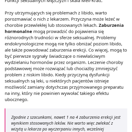
Funkcji Seksualnych Mężczyzn i skala Mell-Kratt.
Przy utrzymujących się problemach z libido, warto
porozmawiać o nich z lekarzem. Przyczyna może leżeć w
chorobie przewlekłej lub stosowanych lekach.
Zaburzenia
hormonalne
mogą prowadzić do pojawienia się
różnorodnych trudności w sferze seksualnej. Problemy
endokrynologiczne mogą nie tylko obniżać poziom libido,
ale także powodować zaburzenia erekcji. Co więcej, mogą to
być pierwsze sygnały świadczące o niewłaściwym
wydzielaniu hormonów przez organizm. Leczenie choroby
podstawowej może rozwiązać lub chociażby zmniejszyć
problem z niskim libido. Kiedy przyczyną dysfunkcji
seksualnych są leki, u niektórych pacjentów istnieje
możliwość zamiany dotychczas przyjmowanego preparatu
na inny, który nie powinien wywołać takiego efektu
ubocznego.
Zgodnie z szacunkami, nawet 1 na 4 zaburzenia erekcji jest
wynikiem stosowanych leków. Nie warto więc zwlekać z
wizytą u lekarza po wyczerpaniu innych, wcześniej