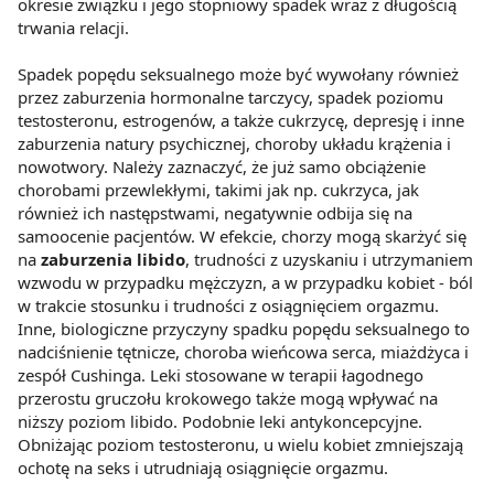
okresie związku i jego stopniowy spadek wraz z długością
trwania relacji.
Spadek popędu seksualnego może być wywołany również
przez zaburzenia hormonalne tarczycy, spadek poziomu
testosteronu, estrogenów, a także cukrzycę, depresję i inne
zaburzenia natury psychicznej, choroby układu krążenia i
nowotwory. Należy zaznaczyć, że już samo obciążenie
chorobami przewlekłymi, takimi jak np. cukrzyca, jak
również ich następstwami, negatywnie odbija się na
samoocenie pacjentów. W efekcie, chorzy mogą skarżyć się
na
zaburzenia libido
, trudności z uzyskaniu i utrzymaniem
wzwodu w przypadku mężczyzn, a w przypadku kobiet - ból
w trakcie stosunku i trudności z osiągnięciem orgazmu.
Inne, biologiczne przyczyny spadku popędu seksualnego to
nadciśnienie tętnicze, choroba wieńcowa serca, miażdżyca i
zespół Cushinga. Leki stosowane w terapii łagodnego
przerostu gruczołu krokowego także mogą wpływać na
niższy poziom libido. Podobnie leki antykoncepcyjne.
Obniżając poziom testosteronu, u wielu kobiet zmniejszają
ochotę na seks i utrudniają osiągnięcie orgazmu.