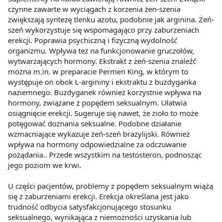
czynne zawarte w wyciągach z korzenia żen-szenia
z brakiem dostępu do wszystkich funkcjonalności
zwiększają syntezę tlenku azotu, podobnie jak arginina. Żeń-
Strony.
szeń wykorzystuje się wspomagająco przy zaburzeniach
erekcji. Poprawia psychiczną i fizyczną wydolność
organizmu. Wpływa też na funkcjonowanie gruczołów,
wytwarzających hormony. Ekstrakt z żeń-szenia znaleźć
można m.in. w preparacie Permen King, w którym to
występuje on obok L-argininy i ekstraktu z buzdyganka
naziemnego. Buzdyganek również korzystnie wpływa na
hormony, związane z popędem seksualnym. Ułatwia
osiągnięcie erekcji. Sugeruje się nawet, że zioło to może
potęgować doznania seksualne. Podobne działanie
wzmacniające wykazuje żeń-szeń brazylijski. Również
wpływa na hormony odpowiedzialne za odczuwanie
pożądania.. Przede wszystkim na testosteron, podnosząc
jego poziom we krwi.
U części pacjentów, problemy z popędem seksualnym wiążą
się z zaburzeniami erekcji. Erekcja określana jest jako
trudność odbycia satysfakcjonującego stosunku
seksualnego, wynikająca z niemożności uzyskania lub