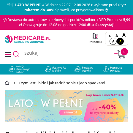
🌴🌞
LATO W PEŁNI
➡ W dniach 22.07-12.08.2026 r. wybrane produkty
z
rabatem do -40%
Sprawdź, co przygotowaliśmy 😎
📦 Dostawa do automatów paczkowych i punktów odbioru DPD Pickup za
5,99
zł
Obowiązuje do 12.08 do godziny 12:00 🚚 ➡
Skorzystaj!
A
A
A
A
A
Poradniki
0
punkty
dostawa już
bezpłatna
bezpieczny
darmowego
858
w dobę
wysyłka
transport
odbioru
Czym jest libido i jak radzić sobie z jego spadkami