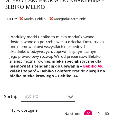
BEBIKO MLEKO
Marka: Bebiko
Kategoria: Karmienie
FILTR:
Produkty marki Bebiko to mleka modyfikowane
dostosowane do potrzeb i wieku dziecka. Dostarczają
one niemowlakowi wszystkich niezbędnych
składników odżywczych, zapewniając tym samym
jego prawidłowy rozwój. Wśród preparatów Bebiko
znaleźć można również
mleka specjalistyczne dla
niemowląt z tendencją do ulewania –
Bebiko AR
,
kolek i zaparć – Bebiko Comfort
oraz do
alergii na
białka mleka krowiego – Bebiko HA.
Sortuj:
wybierz
Tylko dostępne
Na stronę:
20
40
60