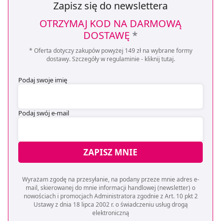
Zapisz się do newslettera
pozyskiwanie od Ciebie danych, które nie są niezbędne
dla funkcjonowania Strony. Będzie się to jednak wiązało
OTRZYMAJ KOD NA DARMOWĄ
z brakiem dostępu do wszystkich funkcjonalności
DOSTAWĘ
*
Strony.
* Oferta dotyczy zakupów powyżej 149 zł na wybrane formy
dostawy. Szczegóły w regulaminie -
kliknij tutaj
.
Podaj swoje imię
Podaj swój e-mail
ZAPISZ MNIE
Wyrażam zgodę na przesyłanie, na podany przeze mnie adres e-
mail, skierowanej do mnie informacji handlowej (newsletter) o
nowościach i promocjach Administratora zgodnie z Art. 10 pkt 2
Ustawy z dnia 18 lipca 2002 r. o świadczeniu usług drogą
elektroniczną