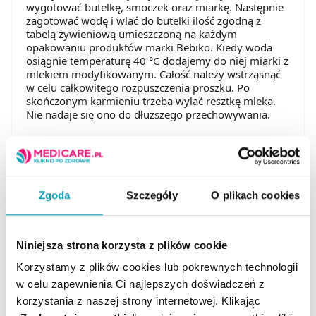
wygotować butelkę, smoczek oraz miarkę. Następnie
zagotować wodę i wlać do butelki ilość zgodną z
tabelą żywieniową umieszczoną na każdym
opakowaniu produktów marki Bebiko. Kiedy woda
osiągnie temperaturę 40 °C dodajemy do niej miarki z
mlekiem modyfikowanym. Całość należy wstrząsnąć
w celu całkowitego rozpuszczenia proszku. Po
skończonym karmieniu trzeba wylać resztkę mleka.
Nie nadaje się ono do dłuższego przechowywania.
Bebiko jak podawać?
Żywienie dziecka w pierwszych miesiącach życia
powinno być dostosowane do jego potrzeb. Maluch
Zgoda
Szczegóły
O plikach cookies
ma dostawać porcję mleka „na żądanie”. Tabele
żywieniowe na etykietach produktów marki Bebiko
stanowią jedynie sugestię. Jedno dziecko potrzebuje
Niniejsza strona korzysta z plików cookie
być karmione częściej, drugie rzadziej, ale większymi
porcjami. Wskaźnikiem odpowiedniego żywienia jest
Korzystamy z plików cookies lub pokrewnych technologii
przyrost wagi niemowlęcia. Parametr ten powinien
w celu zapewnienia Ci najlepszych doświadczeń z
być sprawdzany przez pediatrę odpowiednio często.
korzystania z naszej strony internetowej. Klikając
Więcej informacji na temat karmienia mlekiem