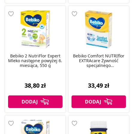
Bebiko 2 NutriFlor Expert
Bebiko Comfort NUTRIflor
Mleko następne powyżej 6.
EXTRAcare Żywność
miesiąca, 550 g
specjalnego
przeznaczenia dla
niemowląt od urodzenia
350 g
38,80 zł
33,49 zł