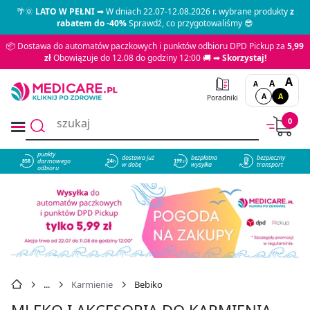
🌴🌞
LATO W PEŁNI
➡ W dniach 22.07-12.08.2026 r. wybrane produkty
z
rabatem do -40%
Sprawdź, co przygotowaliśmy 😎
📦 Dostawa do automatów paczkowych i punktów odbioru DPD Pickup za
5,99
zł
Obowiązuje do 12.08 do godziny 12:00 🚚 ➡
Skorzystaj!
A
A
A
A
A
Poradniki
0
punkty
dostawa już
bezpłatna
bezpieczny
darmowego
858
w dobę
wysyłka
transport
odbioru
Karmienie
Bebiko
MLEKO I AKCESORIA DO KARMIENIA -